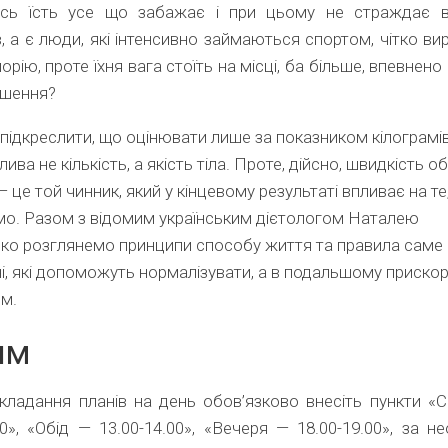
сь їсть усе що забажає і при цьому не страждає в
в, а є люди, які інтенсивно займаються спортом, чітко в
орію, проте їхня вага стоїть на місці, ба більше, впевнено
льшення?
підкреслити, що оцінювати лише за показником кілограмів
ва не кількість, а якість тіла. Проте, дійсно, швидкість о
— це той чинник, який у кінцевому результаті впливає на те
о. Разом з відомим українським дієтологом Наталею
ко розглянемо принципи способу життя та правила саме 
і, які допоможуть нормалізувати, а в подальшому приско
м.
им
кладання планів на день обов’язково внесіть пункти «
00», «Обід — 13.00-14.00», «Вечеря — 18.00-19.00», за не