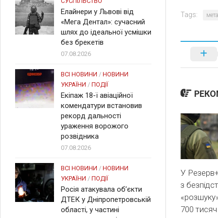
СУСПІЛЬСТВО
Елайнери у Львові від
Tags:
мета
«Мега Дентал»: сучасний
шлях до ідеальної усмішки
без брекетів
07.08.2026
ВСІ НОВИНИ
/
НОВИНИ
УКРАЇНИ
/
ПОДІЇ
РЕКО
Екіпаж 18-ї авіаційної
комендатури встановив
рекорд дальності
ураження ворожого
розвідника
07.08.2026
ВСІ НОВИНИ
/
НОВИНИ
У Резерв
УКРАЇНИ
/
ПОДІЇ
з безпідс
Росія атакувала об’єкти
«розшуку»
ДТЕК у Дніпропетровській
700 тисяч
області, у частині