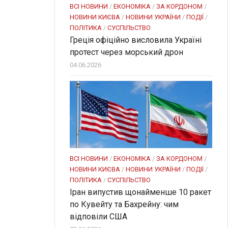
ВСІ НОВИНИ
/
ЕКОНОМІКА
/
ЗА КОРДОНОМ
/
НОВИНИ КИЄВА
/
НОВИНИ УКРАЇНИ
/
ПОДІЇ
/
ПОЛІТИКА
/
СУСПІЛЬСТВО
Греція офіційно висловила Україні
протест через морський дрон
04.06.2026
ВСІ НОВИНИ
/
ЕКОНОМІКА
/
ЗА КОРДОНОМ
/
НОВИНИ КИЄВА
/
НОВИНИ УКРАЇНИ
/
ПОДІЇ
/
ПОЛІТИКА
/
СУСПІЛЬСТВО
Іран випустив щонайменше 10 ракет
по Кувейту та Бахрейну: чим
відповіли США