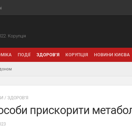
і
2022. Корупція
МІКА
ПОДІЇ
ЗДОРОВ’Я
КОРУПЦІЯ
НОВИНИ КИЄВА
рдоном
НИ
/
ЗДОРОВ'Я
особи прискорити метабо
2023