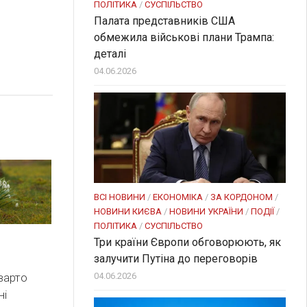
ПОЛІТИКА
/
СУСПІЛЬСТВО
Палата представників США
обмежила військові плани Трампа:
деталі
04.06.2026
ВСІ НОВИНИ
/
ЕКОНОМІКА
/
ЗА КОРДОНОМ
/
НОВИНИ КИЄВА
/
НОВИНИ УКРАЇНИ
/
ПОДІЇ
/
ПОЛІТИКА
/
СУСПІЛЬСТВО
Три країни Європи обговорюють, як
залучити Путіна до переговорів
04.06.2026
варто
ні