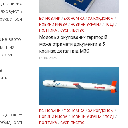
ід зайвих
ираховують
 рухається
ВСІ НОВИНИ
/
ЕКОНОМІКА
/
ЗА КОРДОНОМ
/
НОВИНИ КИЄВА
/
НОВИНИ УКРАЇНИ
/
ПОДІЇ
/
ПОЛІТИКА
/
СУСПІЛЬСТВО
Молодь з окупованих територій
 не варто,
може отримати документи в 5
бмінних
країнах: деталі від МЗС
, як ми
05.06.2026
в
рити
ВСІ НОВИНИ
/
ЕКОНОМІКА
/
ЗА КОРДОНОМ
/
Сніданок —
НОВИНИ КИЄВА
/
НОВИНИ УКРАЇНИ
/
ПОДІЇ
/
обхідності
ПОЛІТИКА
/
СУСПІЛЬСТВО