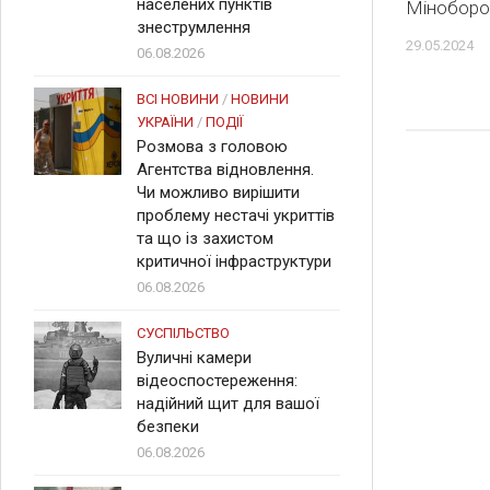
населених пунктів
Міноборо
знеструмлення
29.05.2024
06.08.2026
ВСІ НОВИНИ
/
НОВИНИ
УКРАЇНИ
/
ПОДІЇ
Розмова з головою
Агентства відновлення.
Чи можливо вирішити
проблему нестачі укриттів
та що із захистом
критичної інфраструктури
06.08.2026
СУСПІЛЬСТВО
Вуличні камери
відеоспостереження:
надійний щит для вашої
безпеки
06.08.2026