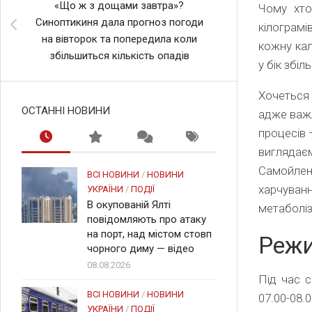
«Що ж з дощами завтра»?
Чому хто
Синоптикиня дала прогноз погоди
кілограмі
на вівторок та попередила коли
кожну кал
збільшиться кількість опадів
у бік збі
Хочеться 
ОСТАННІ НОВИНИ
адже важли
процесів 
виглядаєм
Самойлен
ВСІ НОВИНИ
/
НОВИНИ
харчуванн
УКРАЇНИ
/
ПОДІЇ
В окупованій Ялті
метаболіз
повідомляють про атаку
на порт, над містом стовп
Реж
чорного диму — відео
08.08.2026
Під час с
ВСІ НОВИНИ
/
НОВИНИ
07.00-08.
УКРАЇНИ
/
ПОДІЇ