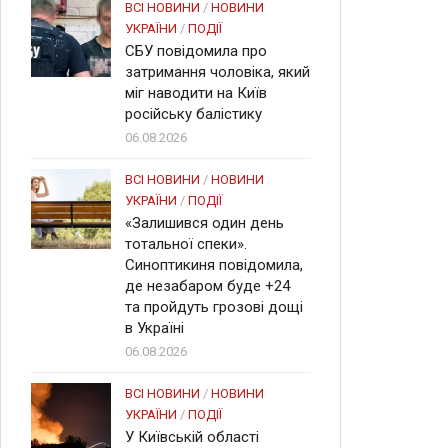
ВСІ НОВИНИ
/
НОВИНИ
УКРАЇНИ
/
ПОДІЇ
СБУ повідомила про
затримання чоловіка, який
міг наводити на Київ
російську балістику
06.08.2026
ВСІ НОВИНИ
/
НОВИНИ
УКРАЇНИ
/
ПОДІЇ
«Залишився один день
тотальної спеки».
Синоптикиня повідомила,
де незабаром буде +24
та пройдуть грозові дощі
в Україні
06.08.2026
ВСІ НОВИНИ
/
НОВИНИ
УКРАЇНИ
/
ПОДІЇ
У Київській області