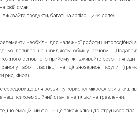
на свій смак.
, вживайте продукти, багаті на залізо, цинк, селен.
кроелементи необхідні для належної роботи щитоподібної з
едньо впливає на швидкість обміну речовин. Додавай
 кожного основного прийому їжі, вживайте сезонні ягоди 
 гранолу або пластівці на цільнозернові крупи (гречк
й рис, кіноа).
 середовище для розвитку корисної мікрофлори в кишківн
а наш психоемоційний стан, а не тільки на травлення.
йте, що емоційний фон — це також ключ до стрункого тіла.