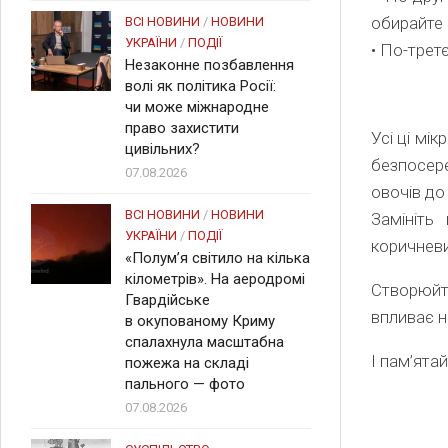
обирайте 
ВСІ НОВИНИ
/
НОВИНИ
УКРАЇНИ
/
ПОДІЇ
• По-третє
Незаконне позбавлення
волі як політика Росії:
чи може міжнародне
право захистити
Усі ці мі
цивільних?
безпосер
07.08.2026
овочів до
ВСІ НОВИНИ
/
НОВИНИ
Замініть
УКРАЇНИ
/
ПОДІЇ
коричневи
«Полум’я світило на кілька
кілометрів». На аеродромі
Створюйте
Гвардійське
впливає н
в окупованому Криму
спалахнула масштабна
І пам’ята
пожежа на складі
пального — фото
07.08.2026