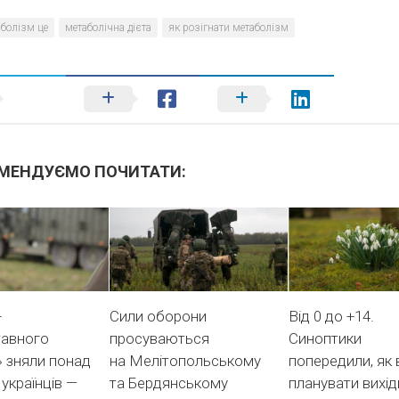
болізм це
метаболічна дієта
як розігнати метаболізм
МЕНДУЄМО ПОЧИТАТИ:
+
Сили оборони
Від 0 до +14.
тавного
просуваються
Синоптики
 зняли понад
на Мелітопольському
попередили, як 
 українців —
та Бердянському
планувати вихід