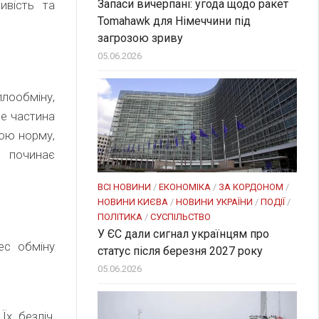
Запаси вичерпані: угода щодо ракет
ивість та
Tomahawk для Німеччини під
загрозою зриву
05.06.2026
лообміну,
ше частина
вою норму,
 починає
ВСІ НОВИНИ
/
ЕКОНОМІКА
/
ЗА КОРДОНОМ
/
НОВИНИ КИЄВА
/
НОВИНИ УКРАЇНИ
/
ПОДІЇ
/
ПОЛІТИКА
/
СУСПІЛЬСТВО
У ЄС дали сигнал українцям про
ес обміну
статус після березня 2027 року
05.06.2026
Їх безліч,