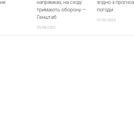
ни
напрямках, на сході
згідно з прогно
тримають оборону —
погоди
Генштаб
01.03.2024
05.08.2023