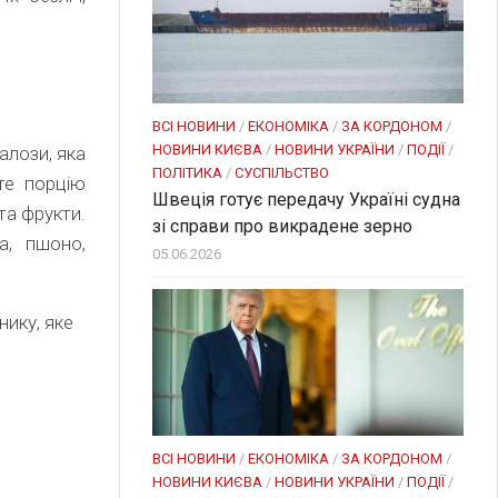
ВСІ НОВИНИ
/
ЕКОНОМІКА
/
ЗА КОРДОНОМ
/
НОВИНИ КИЄВА
/
НОВИНИ УКРАЇНИ
/
ПОДІЇ
/
алози, яка
ПОЛІТИКА
/
СУСПІЛЬСТВО
те порцію
Швеція готує передачу Україні судна
та фрукти.
зі справи про викрадене зерно
а, пшоно,
05.06.2026
ику, яке
ВСІ НОВИНИ
/
ЕКОНОМІКА
/
ЗА КОРДОНОМ
/
НОВИНИ КИЄВА
/
НОВИНИ УКРАЇНИ
/
ПОДІЇ
/