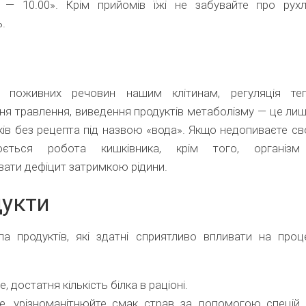
 — 10.00». Крім прийомів їжі не забувайте про рухл
ь.
а
 поживних речовин нашим клітинам, регуляція теп
я травлення, виведення продуктів метаболізму — це ли
іків без рецепта під назвою «вода». Якщо недопиваєте с
нюється робота кишківника, крім того, організм
ати дефіцит затримкою рідини.
укти
упа продуктів, які здатні сприятливо впливати на проц
, достатня кількість білка в раціоні.
е, урізноманітнюйте смак страв за допомогою спецій. 