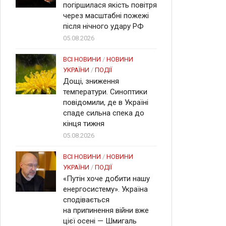
погіршилася якість повітря
через масштабні пожежі
після нічного удару РФ
05.08.2026
ВСІ НОВИНИ
/
НОВИНИ
УКРАЇНИ
/
ПОДІЇ
Дощі, зниження
температури. Синоптики
повідомили, де в Україні
спаде сильна спека до
кінця тижня
05.08.2026
ВСІ НОВИНИ
/
НОВИНИ
УКРАЇНИ
/
ПОДІЇ
«Путін хоче добити нашу
енергосистему». Україна
сподівається
на припинення війни вже
цієї осені — Шмигаль