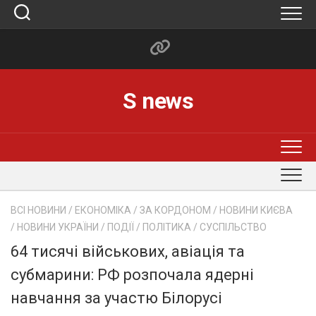
Skip
to
content
S news
ВСІ НОВИНИ
/
ЕКОНОМІКА
/
ЗА КОРДОНОМ
/
НОВИНИ КИЄВА
/
НОВИНИ УКРАЇНИ
/
ПОДІЇ
/
ПОЛІТИКА
/
СУСПІЛЬСТВО
64 тисячі військових, авіація та
субмарини: РФ розпочала ядерні
навчання за участю Білорусі