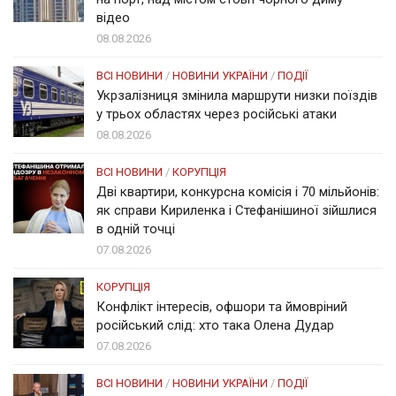
відео
08.08.2026
ВСІ НОВИНИ
/
НОВИНИ УКРАЇНИ
/
ПОДІЇ
Укрзалізниця змінила маршрути низки поїздів
у трьох областях через російські атаки
08.08.2026
ВСІ НОВИНИ
/
КОРУПЦІЯ
Дві квартири, конкурсна комісія і 70 мільйонів:
як справи Кириленка і Стефанішиної зійшлися
в одній точці
07.08.2026
КОРУПЦІЯ
Конфлікт інтересів, офшори та ймовріний
російський слід: хто така Олена Дудар
07.08.2026
ВСІ НОВИНИ
/
НОВИНИ УКРАЇНИ
/
ПОДІЇ