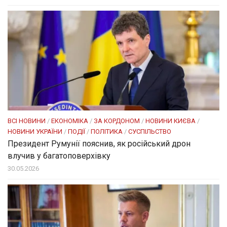
ВСІ НОВИНИ
/
ЕКОНОМІКА
/
ЗА КОРДОНОМ
/
НОВИНИ КИЄВА
/
НОВИНИ УКРАЇНИ
/
ПОДІЇ
/
ПОЛІТИКА
/
СУСПІЛЬСТВО
Президент Румунії пояснив, як російський дрон
влучив у багатоповерхівку
30.05.2026