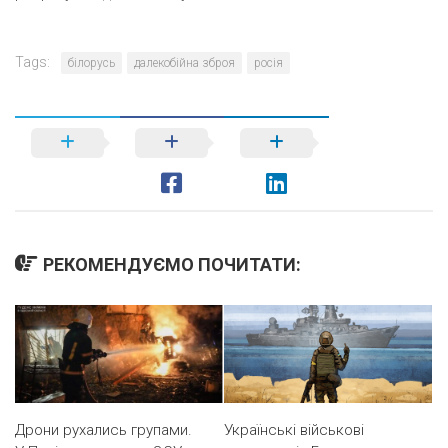
Tags:
білорусь
далекобійна зброя
росія
РЕКОМЕНДУЄМО ПОЧИТАТИ:
Дрони рухались групами.
Українські військові