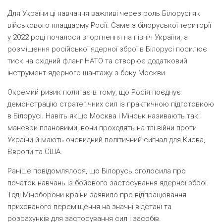
Для України ці навчання важливі через роль Білорусі як
військового плацдарму Росії. Саме з білоруської території
у 2022 році почалося вторгнення на північ України, а
розміщення російської ядерної зброї в Білорусі посилює
тиск на східний фланг НАТО та створює додатковий
інструмент ядерного шантажу з боку Москви.
Окремий ризик полягає в тому, що Росія поєднує
демонстрацію стратегічних сил із практичною підготовкою
в Білорусі. Навіть якщо Москва і Мінськ називають такі
маневри плановими, вони проходять на тлі війни проти
України й мають очевидний політичний сигнал для Києва,
Європи та США.
Раніше повідомлялося, що Білорусь оголосила про
початок навчань із бойового застосування ядерної зброї.
Тоді Міноборони країни заявило про відпрацювання
прихованого переміщення на значні відстані та
розрахунків для застосування сил і засобів.