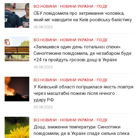
ВСІ НОВИНИ
/
НОВИНИ УКРАЇНИ
/
ПОДІЇ
СБУ повідомила про затримання чоловіка,
який міг наводити на Київ російську балістику
06.08.2026
ВСІ НОВИНИ
/
НОВИНИ УКРАЇНИ
/
ПОДІЇ
«Залишився один день тотальної спеки».
Синоптикиня повідомила, де незабаром буде
+24 та пройдуть грозові дощі в Україні
06.08.2026
ВСІ НОВИНИ
/
НОВИНИ УКРАЇНИ
/
ПОДІЇ
У Київській області погіршилася якість повітря
через масштабні пожежі після нічного
удару РФ
05.08.2026
ВСІ НОВИНИ
/
НОВИНИ УКРАЇНИ
/
ПОДІЇ
Дощі, зниження температури. Синоптики
повідомили, де в Україні спаде сильна спека