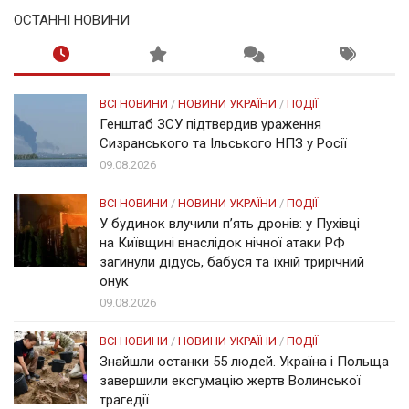
ОСТАННІ НОВИНИ
ВСІ НОВИНИ
/
НОВИНИ УКРАЇНИ
/
ПОДІЇ
Генштаб ЗСУ підтвердив ураження
Сизранського та Ільського НПЗ у Росії
09.08.2026
ВСІ НОВИНИ
/
НОВИНИ УКРАЇНИ
/
ПОДІЇ
У будинок влучили п’ять дронів: у Пухівці
на Київщині внаслідок нічної атаки РФ
загинули дідусь, бабуся та їхній трирічний
онук
09.08.2026
ВСІ НОВИНИ
/
НОВИНИ УКРАЇНИ
/
ПОДІЇ
Знайшли останки 55 людей. Україна і Польща
завершили ексгумацію жертв Волинської
трагедії