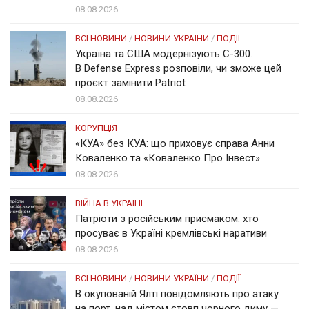
08.08.2026
ВСІ НОВИНИ
/
НОВИНИ УКРАЇНИ
/
ПОДІЇ
Україна та США модернізують С-300.
В Defense Express розповіли, чи зможе цей
проєкт замінити Patriot
08.08.2026
КОРУПЦІЯ
«КУА» без КУА: що приховує справа Анни
Коваленко та «Коваленко Про Інвест»
08.08.2026
ВІЙНА В УКРАЇНІ
Патріоти з російським присмаком: хто
просуває в Україні кремлівські наративи
08.08.2026
ВСІ НОВИНИ
/
НОВИНИ УКРАЇНИ
/
ПОДІЇ
В окупованій Ялті повідомляють про атаку
на порт, над містом стовп чорного диму —