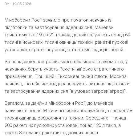
BY · 19.05.2026
Міноборони Росії заявило про початок навчань із
підготовки та застосування ядерних сил. Маневри
триватимуть з 19 по 21 травня, до них залучають понад 64
тисячі військових, тисячі одиниць техніки, ракетні пускові
установки, стратегічну авіацію та атомні підводні човни.
За повідомленням російського військового відомства, у
навчаннях беруть участь Ракетні війська стратегічного
призначення, Північний і Тихоокеанський флоти. Москва
заявляє, що військові відпрацьовують питання підготовки
та застосування ядерних сил “в умовах загрози агресії”.
Загалом, за даними Міноборони Росії, до маневрів
залучають понад 64 тисячі військовослужбовців і понад 7,8
тисячі одиниць озброєння та техніки. Серед них – понад
200 ракетних пускових установок, понад 120 літаків, а
також 8 атомних ракетних підводних човнів.