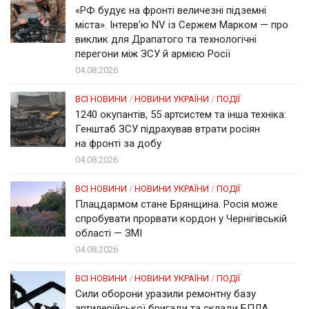
«РФ будує на фронті величезні підземні
міста». Інтерв’ю NV із Сержем Марком — про
виклик для Драпатого та технологічні
перегони між ЗСУ й армією Росії
04.08.2026
ВСІ НОВИНИ
/
НОВИНИ УКРАЇНИ
/
ПОДІЇ
1240 окупантів, 55 артсистем та інша техніка:
Генштаб ЗСУ підрахував втрати росіян
на фронті за добу
04.08.2026
ВСІ НОВИНИ
/
НОВИНИ УКРАЇНИ
/
ПОДІЇ
Плацдармом стане Брянщина. Росія може
спробувати прорвати кордон у Чернігівській
області — ЗМІ
04.08.2026
ВСІ НОВИНИ
/
НОВИНИ УКРАЇНИ
/
ПОДІЇ
Сили оборони уразили ремонтну базу
артилерійської бригади та склади БПЛА