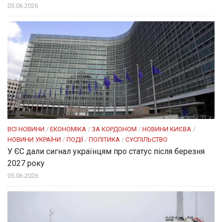
05.06.2026
ВСІ НОВИНИ
/
ЕКОНОМІКА
/
ЗА КОРДОНОМ
/
НОВИНИ КИЄВА
/
НОВИНИ УКРАЇНИ
/
ПОДІЇ
/
ПОЛІТИКА
/
СУСПІЛЬСТВО
У ЄС дали сигнал українцям про статус після березня
2027 року
05.06.2026