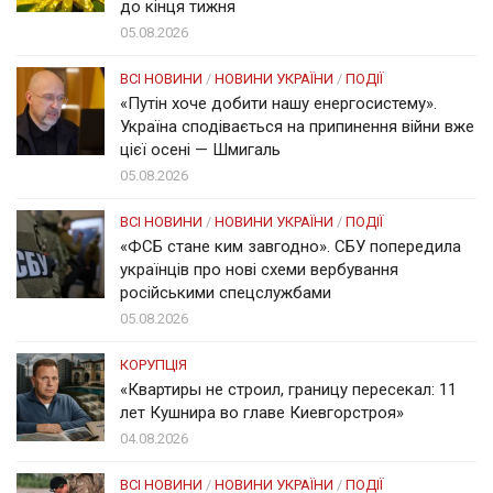
до кінця тижня
05.08.2026
ВСІ НОВИНИ
/
НОВИНИ УКРАЇНИ
/
ПОДІЇ
«Путін хоче добити нашу енергосистему».
Україна сподівається на припинення війни вже
цієї осені — Шмигаль
05.08.2026
ВСІ НОВИНИ
/
НОВИНИ УКРАЇНИ
/
ПОДІЇ
«ФСБ стане ким завгодно». СБУ попередила
українців про нові схеми вербування
російськими спецслужбами
05.08.2026
КОРУПЦІЯ
«Квартиры не строил, границу пересекал: 11
лет Кушнира во главе Киевгорстроя»
04.08.2026
ВСІ НОВИНИ
/
НОВИНИ УКРАЇНИ
/
ПОДІЇ