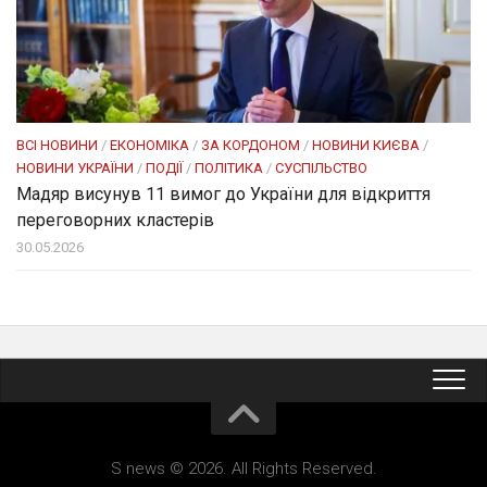
ВСІ НОВИНИ
/
ЕКОНОМІКА
/
ЗА КОРДОНОМ
/
НОВИНИ КИЄВА
/
НОВИНИ УКРАЇНИ
/
ПОДІЇ
/
ПОЛІТИКА
/
СУСПІЛЬСТВО
Мадяр висунув 11 вимог до України для відкриття
переговорних кластерів
30.05.2026
S news © 2026. All Rights Reserved.