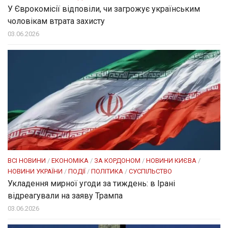
У Єврокомісії відповіли, чи загрожує українським
чоловікам втрата захисту
03.06.2026
ВСІ НОВИНИ
/
ЕКОНОМІКА
/
ЗА КОРДОНОМ
/
НОВИНИ КИЄВА
/
НОВИНИ УКРАЇНИ
/
ПОДІЇ
/
ПОЛІТИКА
/
СУСПІЛЬСТВО
Укладення мирної угоди за тиждень: в Ірані
відреагували на заяву Трампа
03.06.2026