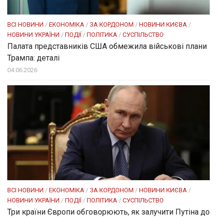
ВСІ НОВИНИ
/
ЕКОНОМІКА
/
ЗА КОРДОНОМ
/
НОВИНИ КИЄВА
/
НОВИНИ УКРАЇНИ
/
ПОДІЇ
/
ПОЛІТИКА
/
СУСПІЛЬСТВО
Палата представників США обмежила військові плани
Трампа: деталі
04.06.2026
ВСІ НОВИНИ
/
ЕКОНОМІКА
/
ЗА КОРДОНОМ
/
НОВИНИ КИЄВА
/
НОВИНИ УКРАЇНИ
/
ПОДІЇ
/
ПОЛІТИКА
/
СУСПІЛЬСТВО
Три країни Європи обговорюють, як залучити Путіна до