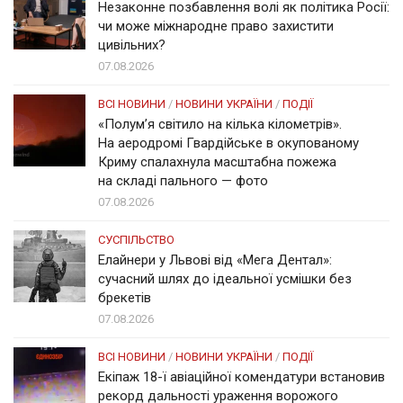
Незаконне позбавлення волі як політика Росії:
чи може міжнародне право захистити
цивільних?
07.08.2026
ВСІ НОВИНИ
/
НОВИНИ УКРАЇНИ
/
ПОДІЇ
«Полум’я світило на кілька кілометрів».
На аеродромі Гвардійське в окупованому
Криму спалахнула масштабна пожежа
на складі пального — фото
07.08.2026
СУСПІЛЬСТВО
Елайнери у Львові від «Мега Дентал»:
сучасний шлях до ідеальної усмішки без
брекетів
07.08.2026
ВСІ НОВИНИ
/
НОВИНИ УКРАЇНИ
/
ПОДІЇ
Екіпаж 18-ї авіаційної комендатури встановив
рекорд дальності ураження ворожого