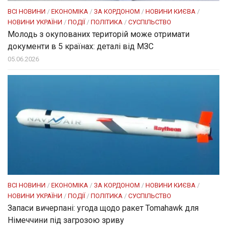
ВСІ НОВИНИ
/
ЕКОНОМІКА
/
ЗА КОРДОНОМ
/
НОВИНИ КИЄВА
/
НОВИНИ УКРАЇНИ
/
ПОДІЇ
/
ПОЛІТИКА
/
СУСПІЛЬСТВО
Молодь з окупованих територій може отримати
документи в 5 країнах: деталі від МЗС
05.06.2026
ВСІ НОВИНИ
/
ЕКОНОМІКА
/
ЗА КОРДОНОМ
/
НОВИНИ КИЄВА
/
НОВИНИ УКРАЇНИ
/
ПОДІЇ
/
ПОЛІТИКА
/
СУСПІЛЬСТВО
Запаси вичерпані: угода щодо ракет Tomahawk для
Німеччини під загрозою зриву