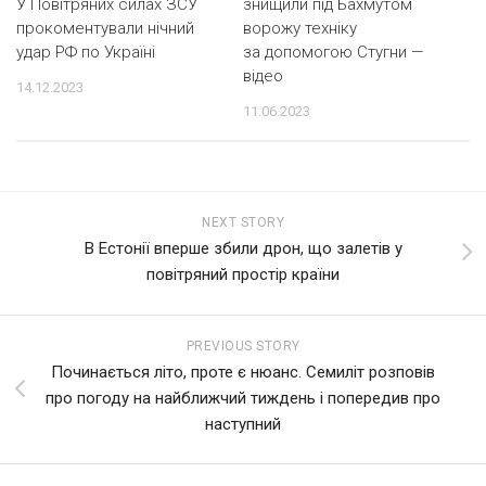
У Повітряних силах ЗСУ
знищили під Бахмутом
прокоментували нічний
ворожу техніку
удар РФ по Україні
за допомогою Стугни —
відео
14.12.2023
11.06.2023
NEXT STORY
В Естонії вперше збили дрон, що залетів у
повітряний простір країни
PREVIOUS STORY
Починається літо, проте є нюанс. Семиліт розповів
про погоду на найближчий тиждень і попередив про
наступний