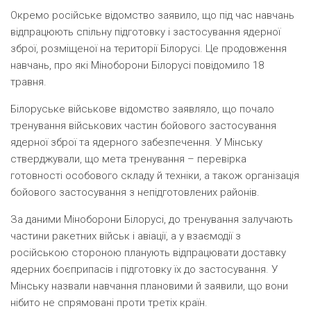
Окремо російське відомство заявило, що під час навчань
відпрацюють спільну підготовку і застосування ядерної
зброї, розміщеної на території Білорусі. Це продовження
навчань, про які Міноборони Білорусі повідомило 18
травня.
Білоруське військове відомство заявляло, що почало
тренування військових частин бойового застосування
ядерної зброї та ядерного забезпечення. У Мінську
стверджували, що мета тренування – перевірка
готовності особового складу й техніки, а також організація
бойового застосування з непідготовлених районів.
За даними Міноборони Білорусі, до тренування залучають
частини ракетних військ і авіації, а у взаємодії з
російською стороною планують відпрацювати доставку
ядерних боєприпасів і підготовку їх до застосування. У
Мінську назвали навчання плановими й заявили, що вони
нібито не спрямовані проти третіх країн.