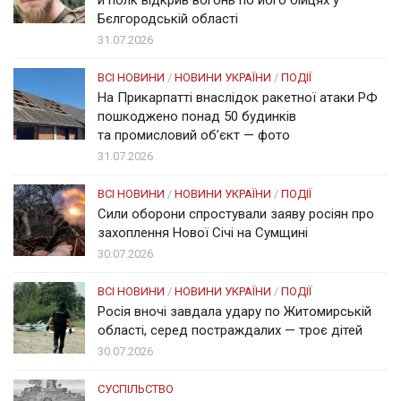
Бєлгородській області
31.07.2026
ВСІ НОВИНИ
/
НОВИНИ УКРАЇНИ
/
ПОДІЇ
На Прикарпатті внаслідок ракетної атаки РФ
пошкоджено понад 50 будинків
та промисловий об’єкт — фото
31.07.2026
ВСІ НОВИНИ
/
НОВИНИ УКРАЇНИ
/
ПОДІЇ
Сили оборони спростували заяву росіян про
захоплення Нової Січі на Сумщині
30.07.2026
ВСІ НОВИНИ
/
НОВИНИ УКРАЇНИ
/
ПОДІЇ
Росія вночі завдала удару по Житомирській
області, серед постраждалих — троє дітей
30.07.2026
СУСПІЛЬСТВО