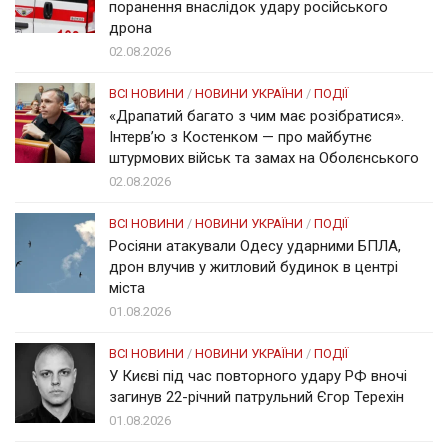
поранення внаслідок удару російського
дрона
02.08.2026
ВСІ НОВИНИ
/
НОВИНИ УКРАЇНИ
/
ПОДІЇ
«Драпатий багато з чим має розібратися».
Інтерв’ю з Костенком — про майбутнє
штурмових військ та замах на Оболєнського
02.08.2026
ВСІ НОВИНИ
/
НОВИНИ УКРАЇНИ
/
ПОДІЇ
Росіяни атакували Одесу ударними БПЛА,
дрон влучив у житловий будинок в центрі
міста
01.08.2026
ВСІ НОВИНИ
/
НОВИНИ УКРАЇНИ
/
ПОДІЇ
У Києві під час повторного удару РФ вночі
загинув 22-річний патрульний Єгор Терехін
01.08.2026