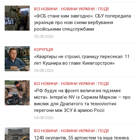
ВСІ НОВИНИ
/
НОВИНИ УКРАЇНИ
/
ПОДІЇ
«ФСБ стане ким завгодно». СБУ попередила
українців про нові схеми вербування
російськими спецслужбами
05.08.2026
КОРУПЦІЯ
«Квартиры не строил, границу пересекал: 11
лет Кушнира во главе Киевгорстроя»
04.08.2026
ВСІ НОВИНИ
/
НОВИНИ УКРАЇНИ
/
ПОДІЇ
«РФ будує на фронті величезні підземні
міста». Інтерв’ю NV із Сержем Марком — про
виклик для Драпатого та технологічні
перегони між ЗСУ й армією Росії
04.08.2026
ВСІ НОВИНИ
/
НОВИНИ УКРАЇНИ
/
ПОДІЇ
1240 окупантів, 55 артсистем та інша техніка: