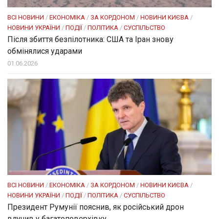
ВСІ НОВИНИ
/
ЕКОНОМІКА
/
ЗА КОРДОНОМ
/
НОВИНИ КИЄВА
/
НОВИНИ УКРАЇНИ
/
ПОДІЇ
/
ПОЛІТИКА
/
СУСПІЛЬСТВО
Після збиття безпілотника: США та Іран знову
обмінялися ударами
01.06.2026
ВСІ НОВИНИ
/
ЕКОНОМІКА
/
ЗА КОРДОНОМ
/
НОВИНИ КИЄВА
/
НОВИНИ УКРАЇНИ
/
ПОДІЇ
/
ПОЛІТИКА
/
СУСПІЛЬСТВО
Президент Румунії пояснив, як російський дрон
влучив у багатоповерхівку