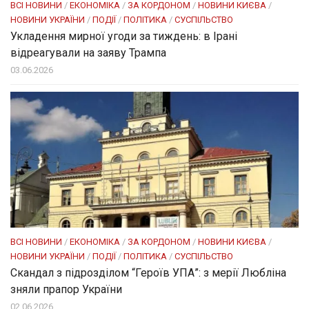
ВСІ НОВИНИ
/
ЕКОНОМІКА
/
ЗА КОРДОНОМ
/
НОВИНИ КИЄВА
/
НОВИНИ УКРАЇНИ
/
ПОДІЇ
/
ПОЛІТИКА
/
СУСПІЛЬСТВО
Укладення мирної угоди за тиждень: в Ірані
відреагували на заяву Трампа
03.06.2026
ВСІ НОВИНИ
/
ЕКОНОМІКА
/
ЗА КОРДОНОМ
/
НОВИНИ КИЄВА
/
НОВИНИ УКРАЇНИ
/
ПОДІЇ
/
ПОЛІТИКА
/
СУСПІЛЬСТВО
Скандал з підрозділом “Героїв УПА”: з мерії Любліна
зняли прапор України
02.06.2026