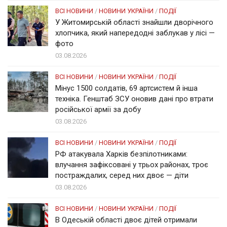
ВСІ НОВИНИ
/
НОВИНИ УКРАЇНИ
/
ПОДІЇ
У Житомирській області знайшли дворічного
хлопчика, який напередодні заблукав у лісі —
фото
03.08.2026
ВСІ НОВИНИ
/
НОВИНИ УКРАЇНИ
/
ПОДІЇ
Мінус 1500 солдатів, 69 артсистем й інша
техніка. Генштаб ЗСУ оновив дані про втрати
російської армії за добу
03.08.2026
ВСІ НОВИНИ
/
НОВИНИ УКРАЇНИ
/
ПОДІЇ
РФ атакувала Харків безпілотниками:
влучання зафіксовані у трьох районах, троє
постраждалих, серед них двоє — діти
03.08.2026
ВСІ НОВИНИ
/
НОВИНИ УКРАЇНИ
/
ПОДІЇ
В Одеській області двоє дітей отримали