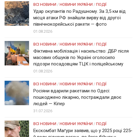
ВСІ НОВИНИ
/
НОВИНИ УКРАЇНИ
/
ПОДІЇ
Удар окупантів по Радушному. За 3,5 км від
місця атаки РФ знайшли вирву від другої
північнокорейської ракети — фото
01.08.2026
ВСІ НОВИНИ
/
НОВИНИ УКРАЇНИ
/
ПОДІЇ
Фіктивна мобілізація і насильство: ДБР після
масових обшуків по Україні оголосило
підозри посадовцям ТЦК і поліцейському
01.08.2026
ВСІ НОВИНИ
/
НОВИНИ УКРАЇНИ
/
ПОДІЇ
Росіяни вдарили ракетами по Одесі:
пошкоджено лікарню, постраждали двоє
людей — Кіпер
31.07.2026
ВСІ НОВИНИ
/
НОВИНИ УКРАЇНИ
/
ПОДІЇ
Екскомбат Маґури заявив, що у 2025 році 225-
й полк відкрив вогонь по його бійцях у