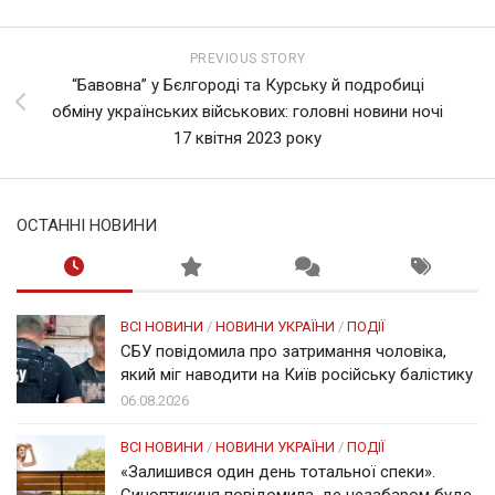
PREVIOUS STORY
“Бавовна” у Бєлгороді та Курську й подробиці
обміну українських військових: головні новини ночі
17 квітня 2023 року
ОСТАННІ НОВИНИ
ВСІ НОВИНИ
/
НОВИНИ УКРАЇНИ
/
ПОДІЇ
СБУ повідомила про затримання чоловіка,
який міг наводити на Київ російську балістику
06.08.2026
ВСІ НОВИНИ
/
НОВИНИ УКРАЇНИ
/
ПОДІЇ
«Залишився один день тотальної спеки».
Синоптикиня повідомила, де незабаром буде