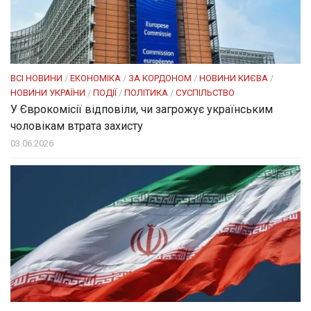
ВСІ НОВИНИ
/
ЕКОНОМІКА
/
ЗА КОРДОНОМ
/
НОВИНИ КИЄВА
/
НОВИНИ УКРАЇНИ
/
ПОДІЇ
/
ПОЛІТИКА
/
СУСПІЛЬСТВО
У Єврокомісії відповіли, чи загрожує українським
чоловікам втрата захисту
03.06.2026