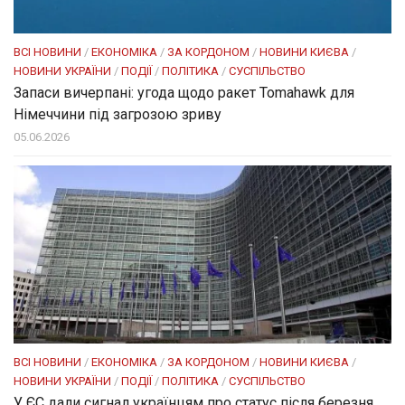
ВСІ НОВИНИ
/
ЕКОНОМІКА
/
ЗА КОРДОНОМ
/
НОВИНИ КИЄВА
/
НОВИНИ УКРАЇНИ
/
ПОДІЇ
/
ПОЛІТИКА
/
СУСПІЛЬСТВО
Запаси вичерпані: угода щодо ракет Tomahawk для
Німеччини під загрозою зриву
05.06.2026
ВСІ НОВИНИ
/
ЕКОНОМІКА
/
ЗА КОРДОНОМ
/
НОВИНИ КИЄВА
/
НОВИНИ УКРАЇНИ
/
ПОДІЇ
/
ПОЛІТИКА
/
СУСПІЛЬСТВО
У ЄС дали сигнал українцям про статус після березня