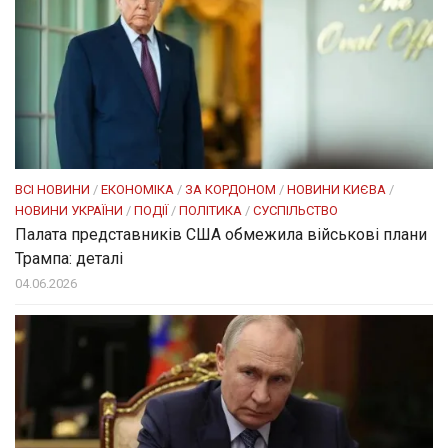
ВСІ НОВИНИ
/
ЕКОНОМІКА
/
ЗА КОРДОНОМ
/
НОВИНИ КИЄВА
/
НОВИНИ УКРАЇНИ
/
ПОДІЇ
/
ПОЛІТИКА
/
СУСПІЛЬСТВО
Палата представників США обмежила військові плани
Трампа: деталі
04.06.2026