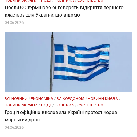
НОВИНИ УКРАЇНИ
/
ПОДІЇ
/
ПОЛІТИКА
/
СУСПІЛЬСТВО
Посли ЄC терміново обговорять відкриття першого
кластеру для України: що відомо
04.06.2026
ВСІ НОВИНИ
/
ЕКОНОМІКА
/
ЗА КОРДОНОМ
/
НОВИНИ КИЄВА
/
НОВИНИ УКРАЇНИ
/
ПОДІЇ
/
ПОЛІТИКА
/
СУСПІЛЬСТВО
Греція офіційно висловила Україні протест через
морський дрон
04.06.2026