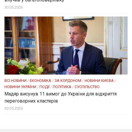
30.05.2026
ВСІ НОВИНИ
/
ЕКОНОМІКА
/
ЗА КОРДОНОМ
/
НОВИНИ КИЄВА
/
НОВИНИ УКРАЇНИ
/
ПОДІЇ
/
ПОЛІТИКА
/
СУСПІЛЬСТВО
Мадяр висунув 11 вимог до України для відкриття
переговорних кластерів
30.05.2026