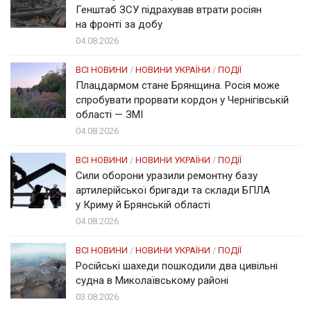
Генштаб ЗСУ підрахував втрати росіян
на фронті за добу
04.08.2026
ВСІ НОВИНИ
/
НОВИНИ УКРАЇНИ
/
ПОДІЇ
Плацдармом стане Брянщина. Росія може
спробувати прорвати кордон у Чернігівській
області — ЗМІ
04.08.2026
ВСІ НОВИНИ
/
НОВИНИ УКРАЇНИ
/
ПОДІЇ
Сили оборони уразили ремонтну базу
артилерійської бригади та склади БПЛА
у Криму й Брянській області
04.08.2026
ВСІ НОВИНИ
/
НОВИНИ УКРАЇНИ
/
ПОДІЇ
Російські шахеди пошкодили два цивільні
судна в Миколаївському районі
03.08.2026