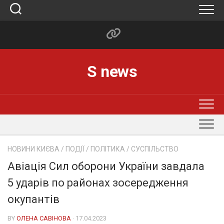
Skip
to
content
S news
НОВИНИ КИЄВА
/
ПОДІЇ
/
ПОЛІТИКА
/
СУСПІЛЬСТВО
Авіація Сил оборони України завдала
5 ударів по районах зосередження
окупантів
BY
ОЛЕНА САВІНОВА
· 17.04.2023