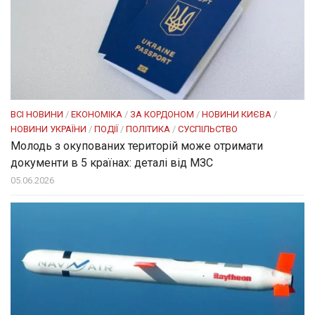
ВСІ НОВИНИ
/
ЕКОНОМІКА
/
ЗА КОРДОНОМ
/
НОВИНИ КИЄВА
/
НОВИНИ УКРАЇНИ
/
ПОДІЇ
/
ПОЛІТИКА
/
СУСПІЛЬСТВО
Молодь з окупованих територій може отримати
документи в 5 країнах: деталі від МЗС
05.06.2026