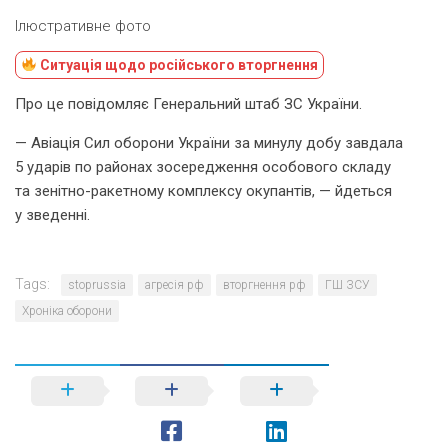
Ілюстративне фото
Ситуація щодо російського вторгнення
Про це повідомляє Генеральний штаб ЗС України.
— Авіація Сил оборони України за минулу добу завдала
5 ударів по районах зосередження особового складу
та зенітно-ракетному комплексу окупантів, — йдеться
у зведенні.
Tags:
stoprussia
агресія рф
вторгнення рф
ГШ ЗСУ
Хроніка оборони