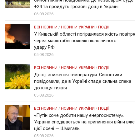
+24 та пройдуть грозові дощі в Україні
06.08.2026
ВСІ НОВИНИ
/
НОВИНИ УКРАЇНИ
/
ПОДІЇ
У Київській області погіршилася якість повітря
через масштабні пожежі після нічного
удару РФ
05.08.2026
ВСІ НОВИНИ
/
НОВИНИ УКРАЇНИ
/
ПОДІЇ
Дощі, зниження температури. Синоптики
повідомили, де в Україні спаде сильна спека
до кінця тижня
05.08.2026
ВСІ НОВИНИ
/
НОВИНИ УКРАЇНИ
/
ПОДІЇ
«Путін хоче добити нашу енергосистему».
Україна сподівається на припинення війни вже
цієї осені — Шмигаль
05.08.2026