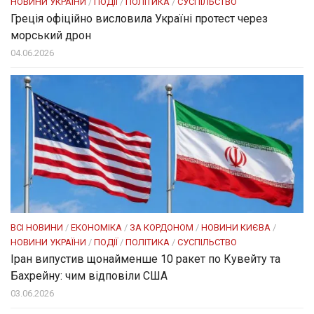
НОВИНИ УКРАЇНИ
/
ПОДІЇ
/
ПОЛІТИКА
/
СУСПІЛЬСТВО
Греція офіційно висловила Україні протест через
морський дрон
04.06.2026
ВСІ НОВИНИ
/
ЕКОНОМІКА
/
ЗА КОРДОНОМ
/
НОВИНИ КИЄВА
/
НОВИНИ УКРАЇНИ
/
ПОДІЇ
/
ПОЛІТИКА
/
СУСПІЛЬСТВО
Іран випустив щонайменше 10 ракет по Кувейту та
Бахрейну: чим відповіли США
03.06.2026