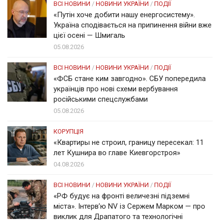
ВСІ НОВИНИ
/
НОВИНИ УКРАЇНИ
/
ПОДІЇ
«Путін хоче добити нашу енергосистему».
Україна сподівається на припинення війни вже
цієї осені — Шмигаль
05.08.2026
ВСІ НОВИНИ
/
НОВИНИ УКРАЇНИ
/
ПОДІЇ
«ФСБ стане ким завгодно». СБУ попередила
українців про нові схеми вербування
російськими спецслужбами
05.08.2026
КОРУПЦІЯ
«Квартиры не строил, границу пересекал: 11
лет Кушнира во главе Киевгорстроя»
04.08.2026
ВСІ НОВИНИ
/
НОВИНИ УКРАЇНИ
/
ПОДІЇ
«РФ будує на фронті величезні підземні
міста». Інтерв’ю NV із Сержем Марком — про
виклик для Драпатого та технологічні