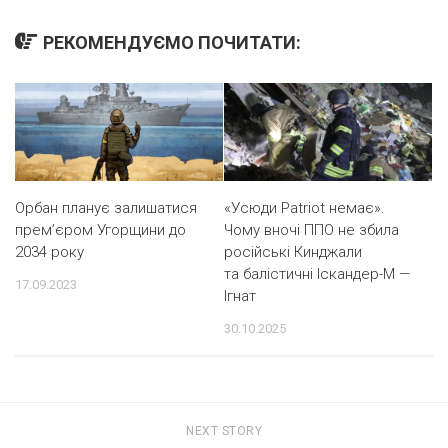
РЕКОМЕНДУЄМО ПОЧИТАТИ:
«Усюди Patriot немає».
Орбан планує залишатися
Чому вночі ППО не збила
прем’єром Угорщини до
російські Кинджали
2034 року
та балістичні Іскандер-М —
17.09.2023
Ігнат
30.10.2025
NEXT STORY