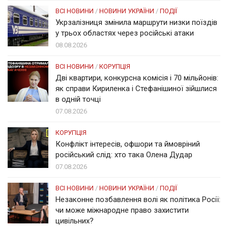
ВСІ НОВИНИ
/
НОВИНИ УКРАЇНИ
/
ПОДІЇ
Укрзалізниця змінила маршрути низки поїздів
у трьох областях через російські атаки
08.08.2026
ВСІ НОВИНИ
/
КОРУПЦІЯ
Дві квартири, конкурсна комісія і 70 мільйонів:
як справи Кириленка і Стефанішиної зійшлися
в одній точці
07.08.2026
КОРУПЦІЯ
Конфлікт інтересів, офшори та ймовріний
російський слід: хто така Олена Дудар
07.08.2026
ВСІ НОВИНИ
/
НОВИНИ УКРАЇНИ
/
ПОДІЇ
Незаконне позбавлення волі як політика Росії:
чи може міжнародне право захистити
цивільних?