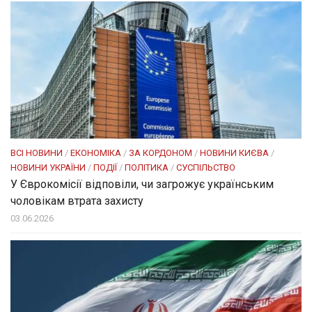
ВСІ НОВИНИ
/
ЕКОНОМІКА
/
ЗА КОРДОНОМ
/
НОВИНИ КИЄВА
/
НОВИНИ УКРАЇНИ
/
ПОДІЇ
/
ПОЛІТИКА
/
СУСПІЛЬСТВО
У Єврокомісії відповіли, чи загрожує українським
чоловікам втрата захисту
03.06.2026