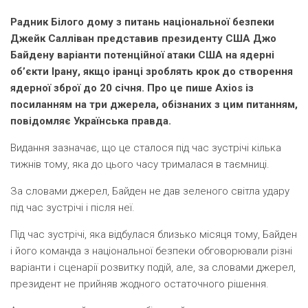
Радник Білого дому з питань національної безпеки
Джейк Салліван представив президенту США Джо
Байдену варіанти потенційної атаки США на ядерні
об’єкти Ірану, якщо іранці зроблять крок до створення
ядерної зброї до 20 січня. Про це пише Axios із
посиланням на три джерела, обізнаних з цим питанням,
повідомляє Українська правда.
Видання зазначає, що це сталося під час зустрічі кілька
тижнів тому, яка до цього часу трималася в таємниці.
За словами джерел, Байден не дав зеленого світла удару
під час зустрічі і після неї.
Під час зустрічі, яка відбулася близько місяця тому, Байден
і його команда з національної безпеки обговорювали різні
варіанти і сценарії розвитку подій, але, за словами джерел,
президент не прийняв жодного остаточного рішення.