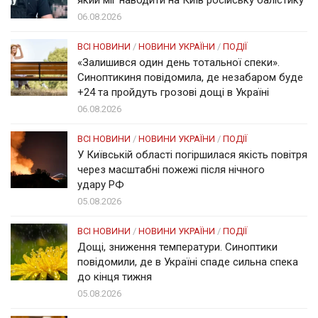
06.08.2026
ВСІ НОВИНИ
/
НОВИНИ УКРАЇНИ
/
ПОДІЇ
«Залишився один день тотальної спеки».
Синоптикиня повідомила, де незабаром буде
+24 та пройдуть грозові дощі в Україні
06.08.2026
ВСІ НОВИНИ
/
НОВИНИ УКРАЇНИ
/
ПОДІЇ
У Київській області погіршилася якість повітря
через масштабні пожежі після нічного
удару РФ
05.08.2026
ВСІ НОВИНИ
/
НОВИНИ УКРАЇНИ
/
ПОДІЇ
Дощі, зниження температури. Синоптики
повідомили, де в Україні спаде сильна спека
до кінця тижня
05.08.2026