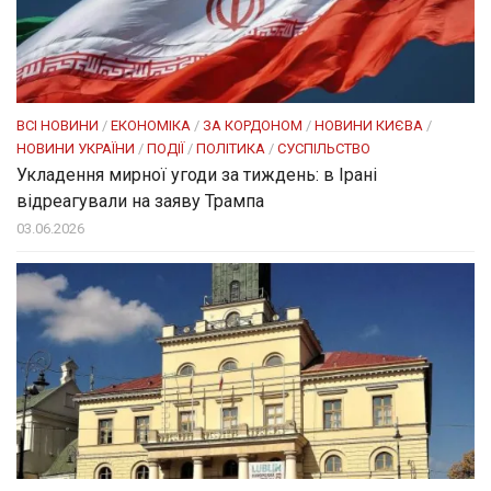
ВСІ НОВИНИ
/
ЕКОНОМІКА
/
ЗА КОРДОНОМ
/
НОВИНИ КИЄВА
/
НОВИНИ УКРАЇНИ
/
ПОДІЇ
/
ПОЛІТИКА
/
СУСПІЛЬСТВО
Укладення мирної угоди за тиждень: в Ірані
відреагували на заяву Трампа
03.06.2026