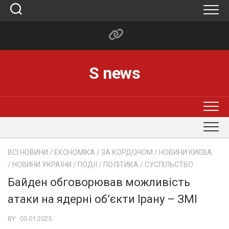
Skip
to
content
S news
ВСІ НОВИНИ
/
ЕКОНОМІКА
/
ЗА КОРДОНОМ
/
НОВИНИ КИЄВА
/
НОВИНИ УКРАЇНИ
/
ПОДІЇ
/
ПОЛІТИКА
/
СУСПІЛЬСТВО
Байден обговорював можливість
атаки на ядерні об’єкти Ірану – ЗМІ
BY · 05.01.2025