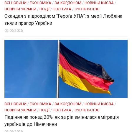
ВСІ НОВИНИ
/
ЕКОНОМІКА
/
ЗА КОРДОНОМ
/
НОВИНИ КИЄВА
/
НОВИНИ УКРАЇНИ
/
ПОДІЇ
/
ПОЛІТИКА
/
СУСПІЛЬСТВО
Скандал з підрозділом “Героїв УПА”: з мерії Любліна
зняли прапор України
02.06.2026
ВСІ НОВИНИ
/
ЕКОНОМІКА
/
ЗА КОРДОНОМ
/
НОВИНИ КИЄВА
/
НОВИНИ УКРАЇНИ
/
ПОДІЇ
/
ПОЛІТИКА
/
СУСПІЛЬСТВО
Падіння на понад 20%: як за рік змінилася еміграція
українців до Німеччини
02.06.2026