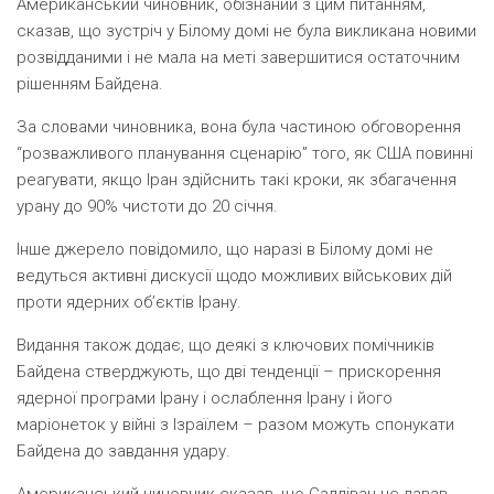
Американський чиновник, обізнаний з цим питанням,
сказав, що зустріч у Білому домі не була викликана новими
розвідданими і не мала на меті завершитися остаточним
рішенням Байдена.
За словами чиновника, вона була частиною обговорення
“розважливого планування сценарію” того, як США повинні
реагувати, якщо Іран здійснить такі кроки, як збагачення
урану до 90% чистоти до 20 січня.
Інше джерело повідомило, що наразі в Білому домі не
ведуться активні дискусії щодо можливих військових дій
проти ядерних об’єктів Ірану.
Видання також додає, що деякі з ключових помічників
Байдена стверджують, що дві тенденції – прискорення
ядерної програми Ірану і ослаблення Ірану і його
маріонеток у війні з Ізраїлем – разом можуть спонукати
Байдена до завдання удару.