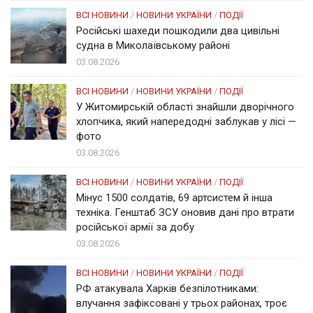
ВСІ НОВИНИ
/
НОВИНИ УКРАЇНИ
/
ПОДІЇ
Російські шахеди пошкодили два цивільні
судна в Миколаївському районі
03.08.2026
ВСІ НОВИНИ
/
НОВИНИ УКРАЇНИ
/
ПОДІЇ
У Житомирській області знайшли дворічного
хлопчика, який напередодні заблукав у лісі —
фото
03.08.2026
ВСІ НОВИНИ
/
НОВИНИ УКРАЇНИ
/
ПОДІЇ
Мінус 1500 солдатів, 69 артсистем й інша
техніка. Генштаб ЗСУ оновив дані про втрати
російської армії за добу
03.08.2026
ВСІ НОВИНИ
/
НОВИНИ УКРАЇНИ
/
ПОДІЇ
РФ атакувала Харків безпілотниками:
влучання зафіксовані у трьох районах, троє