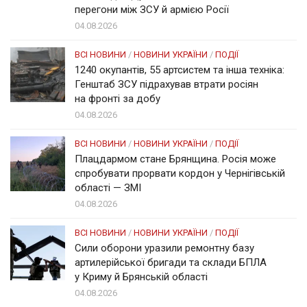
перегони між ЗСУ й армією Росії
04.08.2026
ВСІ НОВИНИ
/
НОВИНИ УКРАЇНИ
/
ПОДІЇ
1240 окупантів, 55 артсистем та інша техніка:
Генштаб ЗСУ підрахував втрати росіян
на фронті за добу
04.08.2026
ВСІ НОВИНИ
/
НОВИНИ УКРАЇНИ
/
ПОДІЇ
Плацдармом стане Брянщина. Росія може
спробувати прорвати кордон у Чернігівській
області — ЗМІ
04.08.2026
ВСІ НОВИНИ
/
НОВИНИ УКРАЇНИ
/
ПОДІЇ
Сили оборони уразили ремонтну базу
артилерійської бригади та склади БПЛА
у Криму й Брянській області
04.08.2026