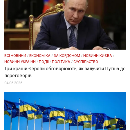
ВСІ НОВИНИ
/
ЕКОНОМІКА
/
ЗА КОРДОНОМ
/
НОВИНИ КИЄВА
/
НОВИНИ УКРАЇНИ
/
ПОДІЇ
/
ПОЛІТИКА
/
СУСПІЛЬСТВО
Три країни Європи обговорюють, як залучити Путіна до
переговорів
04.06.2026