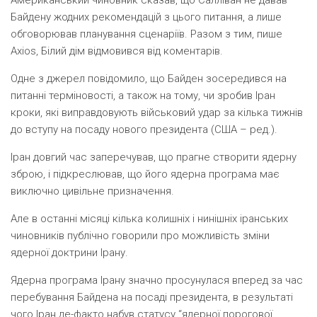
Американський чиновник сказав, що Салліван не давав
Байдену жодних рекомендацій з цього питання, а лише
обговорював планування сценаріїв. Разом з тим, пише
Axios, Білий дім відмовився від коментарів.
Одне з джерел повідомило, що Байден зосередився на
питанні терміновості, а також на тому, чи зробив Іран
кроки, які виправдовують військовий удар за кілька тижнів
до вступу на посаду нового президента (США – ред.).
Іран довгий час заперечував, що прагне створити ядерну
зброю, і підкреслював, що його ядерна програма має
виключно цивільне призначення.
Але в останні місяці кілька колишніх і нинішніх іранських
чиновників публічно говорили про можливість зміни
ядерної доктрини Ірану.
Ядерна програма Ірану значно просунулася вперед за час
перебування Байдена на посаді президента, в результаті
чого Іран де-факто набув статусу “ядерної порогової