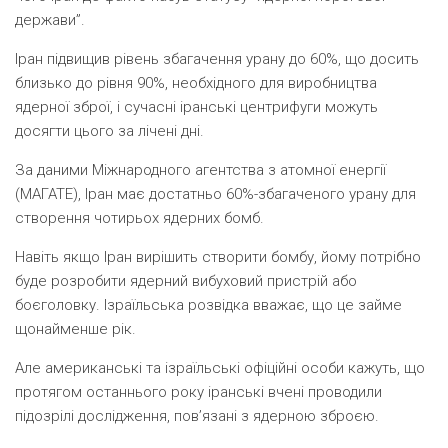
держави”.
Іран підвищив рівень збагачення урану до 60%, що досить
близько до рівня 90%, необхідного для виробництва
ядерної зброї, і сучасні іранські центрифуги можуть
досягти цього за лічені дні.
За даними Міжнародного агентства з атомної енергії
(МАГАТЕ), Іран має достатньо 60%-збагаченого урану для
створення чотирьох ядерних бомб.
Навіть якщо Іран вирішить створити бомбу, йому потрібно
буде розробити ядерний вибуховий пристрій або
боєголовку. Ізраїльська розвідка вважає, що це займе
щонайменше рік.
Але американські та ізраїльські офіційні особи кажуть, що
протягом останнього року іранські вчені проводили
підозрілі дослідження, пов’язані з ядерною зброєю.