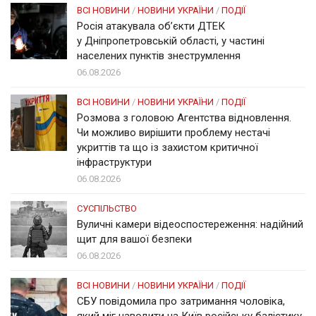
ВСІ НОВИНИ
/
НОВИНИ УКРАЇНИ
/
ПОДІЇ
Росія атакувала об’єкти ДТЕК
у Дніпропетровській області, у частині
населених пунктів знеструмлення
06.08.2026
ВСІ НОВИНИ
/
НОВИНИ УКРАЇНИ
/
ПОДІЇ
Розмова з головою Агентства відновлення.
Чи можливо вирішити проблему нестачі
укриттів та що із захистом критичної
інфраструктури
06.08.2026
СУСПІЛЬСТВО
Вуличні камери відеоспостереження: надійний
щит для вашої безпеки
06.08.2026
ВСІ НОВИНИ
/
НОВИНИ УКРАЇНИ
/
ПОДІЇ
СБУ повідомила про затримання чоловіка,
який міг наводити на Київ російську балістику