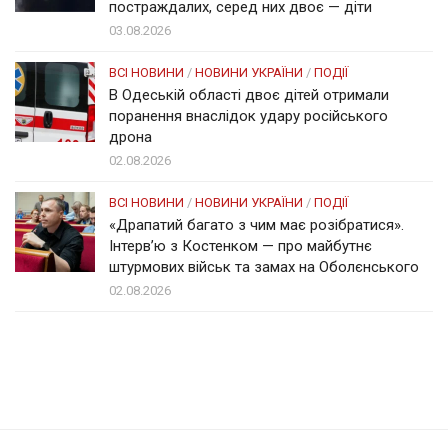
постраждалих, серед них двоє — діти
03.08.2026
ВСІ НОВИНИ
/
НОВИНИ УКРАЇНИ
/
ПОДІЇ
В Одеській області двоє дітей отримали
поранення внаслідок удару російського
дрона
02.08.2026
ВСІ НОВИНИ
/
НОВИНИ УКРАЇНИ
/
ПОДІЇ
«Драпатий багато з чим має розібратися».
Інтерв’ю з Костенком — про майбутнє
штурмових військ та замах на Оболєнського
02.08.2026
Солом'янка
Наш Поділ