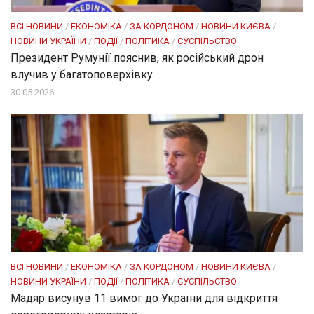
ВСІ НОВИНИ
/
ЕКОНОМІКА
/
ЗА КОРДОНОМ
/
НОВИНИ КИЄВА
/
НОВИНИ УКРАЇНИ
/
ПОДІЇ
/
ПОЛІТИКА
/
СУСПІЛЬСТВО
Президент Румунії пояснив, як російський дрон
влучив у багатоповерхівку
30.05.2026
ВСІ НОВИНИ
/
ЕКОНОМІКА
/
ЗА КОРДОНОМ
/
НОВИНИ КИЄВА
/
НОВИНИ УКРАЇНИ
/
ПОДІЇ
/
ПОЛІТИКА
/
СУСПІЛЬСТВО
Мадяр висунув 11 вимог до України для відкриття