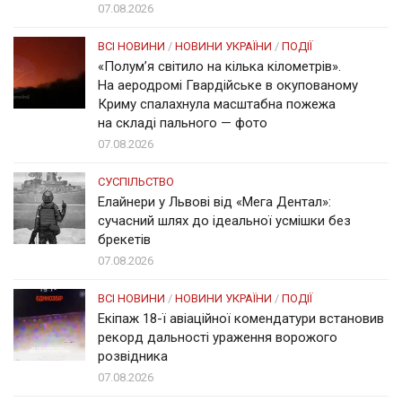
07.08.2026
ВСІ НОВИНИ
/
НОВИНИ УКРАЇНИ
/
ПОДІЇ
«Полум’я світило на кілька кілометрів».
На аеродромі Гвардійське в окупованому
Криму спалахнула масштабна пожежа
на складі пального — фото
07.08.2026
СУСПІЛЬСТВО
Елайнери у Львові від «Мега Дентал»:
сучасний шлях до ідеальної усмішки без
брекетів
07.08.2026
ВСІ НОВИНИ
/
НОВИНИ УКРАЇНИ
/
ПОДІЇ
Екіпаж 18-ї авіаційної комендатури встановив
рекорд дальності ураження ворожого
розвідника
07.08.2026