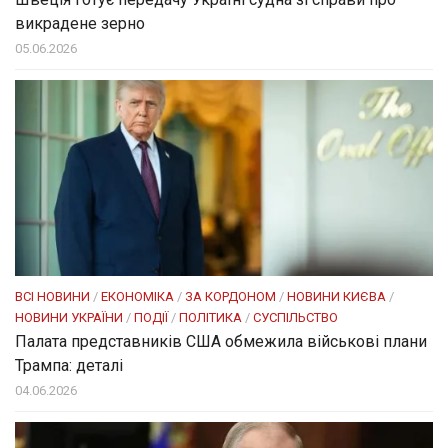
викрадене зерно
05.06.2026
ВСІ НОВИНИ
/
ЕКОНОМІКА
/
ЗА КОРДОНОМ
/
НОВИНИ КИЄВА
/
НОВИНИ УКРАЇНИ
/
ПОДІЇ
/
ПОЛІТИКА
/
СУСПІЛЬСТВО
Палата представників США обмежила військові плани
Трампа: деталі
04.06.2026