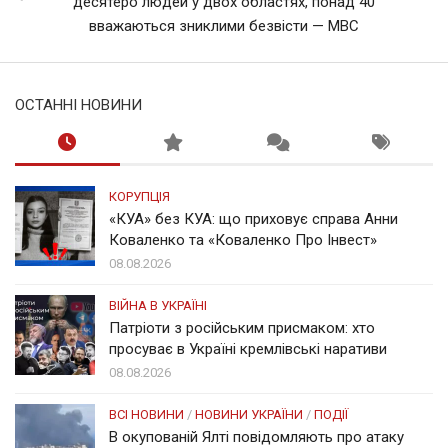
десятеро людей у двох областях, понад 40
вважаються зниклими безвісти — МВС
ОСТАННІ НОВИНИ
КОРУПЦІЯ
«КУА» без КУА: що приховує справа Анни
Коваленко та «Коваленко Про Інвест»
08.08.2026
ВІЙНА В УКРАЇНІ
Патріоти з російським присмаком: хто
просуває в Україні кремлівські наративи
08.08.2026
ВСІ НОВИНИ
/
НОВИНИ УКРАЇНИ
/
ПОДІЇ
В окупованій Ялті повідомляють про атаку