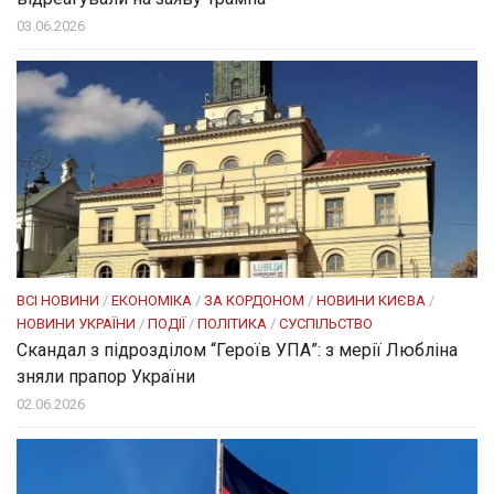
03.06.2026
ВСІ НОВИНИ
/
ЕКОНОМІКА
/
ЗА КОРДОНОМ
/
НОВИНИ КИЄВА
/
НОВИНИ УКРАЇНИ
/
ПОДІЇ
/
ПОЛІТИКА
/
СУСПІЛЬСТВО
Скандал з підрозділом “Героїв УПА”: з мерії Любліна
зняли прапор України
02.06.2026