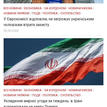
ВСІ НОВИНИ
/
ЕКОНОМІКА
/
ЗА КОРДОНОМ
/
НОВИНИ КИЄВА
/
НОВИНИ УКРАЇНИ
/
ПОДІЇ
/
ПОЛІТИКА
/
СУСПІЛЬСТВО
У Єврокомісії відповіли, чи загрожує українським
чоловікам втрата захисту
03.06.2026
ВСІ НОВИНИ
/
ЕКОНОМІКА
/
ЗА КОРДОНОМ
/
НОВИНИ КИЄВА
/
НОВИНИ УКРАЇНИ
/
ПОДІЇ
/
ПОЛІТИКА
/
СУСПІЛЬСТВО
Укладення мирної угоди за тиждень: в Ірані
відреагували на заяву Трампа