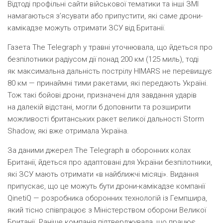
Відтоді профільні сайти військової тематики та інші ЗМІ
намагаються з’ясувати або припустити, які саме дрони-
камікадзе можуть отримати ЗСУ від Британії.
Газета The Telegraph у травні уточнювала, що йдеться про
безпілотники радіусом дії понад 200 км
(
125 миль), тоді
як максимальна дальність пострілу HIMARS не перевищує
80 км — принаймні тими ракетами, які передають Україні.
Тож такі бойові дрони, призначені для завдання ударів
на далекій відстані, могли б доповнити та розширити
можливості британських ракет великої дальності Storm
Shadow, які вже отримала Україна.
За даними джерел The Telegraph в оборонних колах
Британії, йдеться про адаптовані для України безпілотники,
які ЗСУ мають отримати
«
в найближчі місяці». Видання
припускає, що це можуть бути дрони-камікадзе компанії
QinetiQ — розробника оборонних технологій із Гемпшира,
який тісно співпрацює з Міністерством оборони Великої
Британії. Раніше компанія підтверджувала, що працює