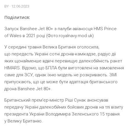
BY · 12.06.2023
Поділитися:
Запуск Banshee Jet 80+ з палуби авіаносця HMS Prince
of Wales в 2021 році (Фото:royalnavy.mod.uk)
У середині травня Велика Британія оголосила,
що передасть Україні сотні дронів-камікадзе, радіус дії
яких щонайменше вдвічі перевищує далекобійність ракет
HIMARS. Відомо, що БПЛА були виготовлені на замовлення
саме для ЗСУ, однак їхню модель не розкривають. ЗМІ
припускають, що це може бути адаптація британського
дрона Banshee Jet 80+.
Британський прем’єр-міністр Ріші Сунак анонсував
передачу Україні далекобійних бойових дронів на тлі візиту
президента України Володимира Зеленського 15 травня
у Велику Британію.