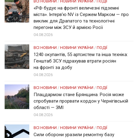
ВСІ НОВИНИ
/
НОВИНИ УКРАЇНИ
/
ПОДІЇ
«РФ будує на фронті величезні підземні
міста». Інтерв’ю NV із Сержем Марком — про
виклик для Драпатого та технологічні
перегони між ЗСУ й армією Росії
04.08.2026
ВСІ НОВИНИ
/
НОВИНИ УКРАЇНИ
/
ПОДІЇ
1240 окупантів, 55 артсистем та інша техніка:
Генштаб ЗСУ підрахував втрати росіян
на фронті за добу
04.08.2026
ВСІ НОВИНИ
/
НОВИНИ УКРАЇНИ
/
ПОДІЇ
Плацдармом стане Брянщина. Росія може
спробувати прорвати кордон у Чернігівській
області — ЗМІ
04.08.2026
ВСІ НОВИНИ
/
НОВИНИ УКРАЇНИ
/
ПОДІЇ
Сили оборони уразили ремонтну базу