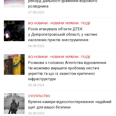
рекорд дальності ураження ворожого
розвідника
07.08.2026
ВСІ НОВИНИ
/
НОВИНИ УКРАЇНИ
/
ПОДІЇ
Росія атакувала об’єкти ДТЕК
у Дніпропетровській області, у частині
населених пунктів знеструмлення
06.08.2026
ВСІ НОВИНИ
/
НОВИНИ УКРАЇНИ
/
ПОДІЇ
Розмова з головою Агентства відновлення.
Чи можливо вирішити проблему нестачі
укриттів та що із захистом критичної
інфраструктури
06.08.2026
СУСПІЛЬСТВО
Вуличні камери відеоспостереження: надійний
щит для вашої безпеки
06.08.2026