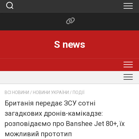
Skip
to
content
S news
ВСІ НОВИНИ
/
НОВИНИ УКРАЇНИ
/
ПОДІЇ
Британія передає ЗСУ сотні
загадкових дронів-камікадзе:
розповідаємо про Banshee Jet 80+, їх
можливий прототип