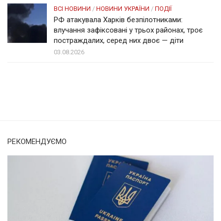
ВСІ НОВИНИ
/
НОВИНИ УКРАЇНИ
/
ПОДІЇ
РФ атакувала Харків безпілотниками:
влучання зафіксовані у трьох районах, троє
постраждалих, серед них двоє — діти
03.08.2026
Солом'янка
Наш Поділ
РЕКОМЕНДУЄМО