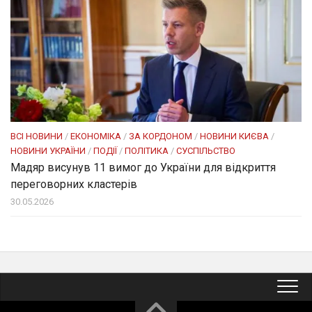
ВСІ НОВИНИ
/
ЕКОНОМІКА
/
ЗА КОРДОНОМ
/
НОВИНИ КИЄВА
/
НОВИНИ УКРАЇНИ
/
ПОДІЇ
/
ПОЛІТИКА
/
СУСПІЛЬСТВО
Мадяр висунув 11 вимог до України для відкриття
переговорних кластерів
30.05.2026