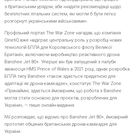
з британським урядом, аби
«
надати рекомендації щодо
безпілотних літальних систем, які могли б бути легко
розгорнуті українськими військовими».
Профільний портал The War Zone нагадав, що компанія
QinetiQ вже
«
відіграє центральну роль у розробці нових
технологій БПЛА для Королівського флоту Великої
Британії», включаючи виробництво реактивного дрона
Banshee Jet 80+. Уперше він був запущений з палуби
авіаносця HMS Prince of Wales в 2021 році, однак розробка
БПЛА типу Banshee
«
також здається придатною для
адаптації як дрона-камікадзе», констатує The War Zonе.
«Принаймні, здається ймовірним, що робота з Banshee
могла стати основою для проєктів, розроблених для
України», — пише онлайн-видання.
NV розповідає, що відомо про
Banshee Jet 80+, ймовірний
прототип обіцяних британських дронів-камікадзе для
України.