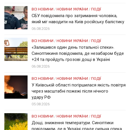
ВСІ НОВИНИ
/
НОВИНИ УКРАЇНИ
/
ПОДІЇ
СБУ повідомила про затримання чоловіка,
який міг наводити на Київ російську балістику
06.08.2026
ВСІ НОВИНИ
/
НОВИНИ УКРАЇНИ
/
ПОДІЇ
«Залишився один день тотальної спеки».
Синоптикиня повідомила, де незабаром буде
+24 та пройдуть грозові дощі в Україні
06.08.2026
ВСІ НОВИНИ
/
НОВИНИ УКРАЇНИ
/
ПОДІЇ
У Київській області погіршилася якість повітря
через масштабні пожежі після нічного
удару РФ
05.08.2026
ВСІ НОВИНИ
/
НОВИНИ УКРАЇНИ
/
ПОДІЇ
Дощі, зниження температури. Синоптики
повідомили, де в Україні спаде сильна спека