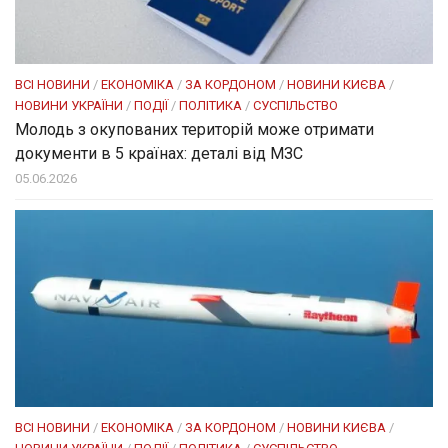
ВСІ НОВИНИ
/
ЕКОНОМІКА
/
ЗА КОРДОНОМ
/
НОВИНИ КИЄВА
/
НОВИНИ УКРАЇНИ
/
ПОДІЇ
/
ПОЛІТИКА
/
СУСПІЛЬСТВО
Молодь з окупованих територій може отримати
документи в 5 країнах: деталі від МЗС
05.06.2026
ВСІ НОВИНИ
/
ЕКОНОМІКА
/
ЗА КОРДОНОМ
/
НОВИНИ КИЄВА
/