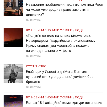
Незаконне позбавлення волі як політика Росії:
чи може міжнародне право захистити
цивільних?
07.08.2026
ВСІ НОВИНИ
/
НОВИНИ УКРАЇНИ
/
ПОДІЇ
«Полум’я світило на кілька кілометрів».
На аеродромі Гвардійське в окупованому
Криму спалахнула масштабна пожежа
на складі пального — фото
07.08.2026
СУСПІЛЬСТВО
Елайнери у Львові від «Мега Дентал»:
сучасний шлях до ідеальної усмішки без
брекетів
07.08.2026
ВСІ НОВИНИ
/
НОВИНИ УКРАЇНИ
/
ПОДІЇ
Екіпаж 18-ї авіаційної комендатури встановив