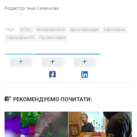
Редактор:
Інна Семенова
Tags:
БПЛА
Велика Британія
дрони-камікадзе
Інфографіка
Інфографіка NV
Поставки зброї
РЕКОМЕНДУЄМО ПОЧИТАТИ: