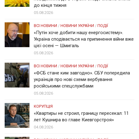
до кінця тижня
05.08.2026
ВСІ НОВИНИ
/
НОВИНИ УКРАЇНИ
/
ПОДІЇ
«Путін хоче добити нашу енергосистему».
Україна сподівається на припинення війни вже
цієї осені — Шмигаль
05.08.2026
ВСІ НОВИНИ
/
НОВИНИ УКРАЇНИ
/
ПОДІЇ
«ФСБ стане ким завгодно». СБУ попередила
українців про нові схеми вербування
російськими спецслужбами
05.08.2026
КОРУПЦІЯ
«Квартиры не строил, границу пересекал: 11
лет Кушнира во главе Киевгорстроя»
04.08.2026