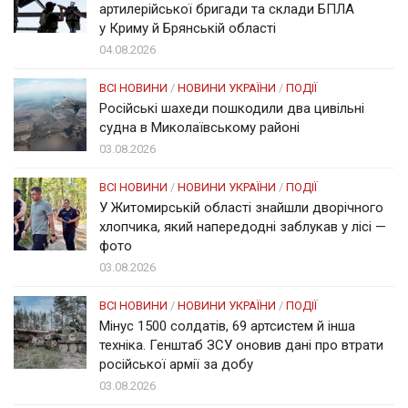
артилерійської бригади та склади БПЛА
у Криму й Брянській області
04.08.2026
ВСІ НОВИНИ
/
НОВИНИ УКРАЇНИ
/
ПОДІЇ
Російські шахеди пошкодили два цивільні
судна в Миколаївському районі
03.08.2026
ВСІ НОВИНИ
/
НОВИНИ УКРАЇНИ
/
ПОДІЇ
У Житомирській області знайшли дворічного
хлопчика, який напередодні заблукав у лісі —
фото
03.08.2026
ВСІ НОВИНИ
/
НОВИНИ УКРАЇНИ
/
ПОДІЇ
Мінус 1500 солдатів, 69 артсистем й інша
техніка. Генштаб ЗСУ оновив дані про втрати
російської армії за добу
03.08.2026