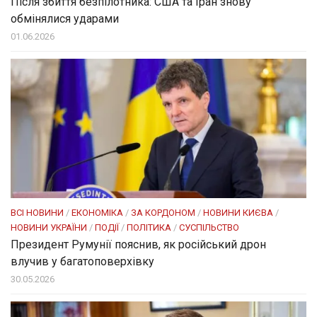
Після збиття безпілотника: США та Іран знову
обмінялися ударами
01.06.2026
ВСІ НОВИНИ
/
ЕКОНОМІКА
/
ЗА КОРДОНОМ
/
НОВИНИ КИЄВА
/
НОВИНИ УКРАЇНИ
/
ПОДІЇ
/
ПОЛІТИКА
/
СУСПІЛЬСТВО
Президент Румунії пояснив, як російський дрон
влучив у багатоповерхівку
30.05.2026