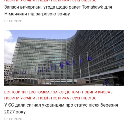
НОВИНИ УКРАЇНИ
/
ПОДІЇ
/
ПОЛІТИКА
/
СУСПІЛЬСТВО
Запаси вичерпані: угода щодо ракет Tomahawk для
Німеччини під загрозою зриву
05.06.2026
ВСІ НОВИНИ
/
ЕКОНОМІКА
/
ЗА КОРДОНОМ
/
НОВИНИ КИЄВА
/
НОВИНИ УКРАЇНИ
/
ПОДІЇ
/
ПОЛІТИКА
/
СУСПІЛЬСТВО
У ЄС дали сигнал українцям про статус після березня
2027 року
05.06.2026