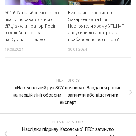
501-й батальйон морської
Вихваляв терористів
піхоти показав, як його
Захарченка та Гіві.
бійці зняли прапор Росії
Настоятеля храму УПЦ МП
в селі Апанасівка
засудили до двох років
на Курщині — відео
позбавлення волі – СБУ
19.08.2024
30.01.2024
NEXT STORY
«Наступальний рух ЗСУ почався». Завдання росіян
на першій лінії оборони — загинути або відступити —
експерт
PREVIOUS STORY
Наслідки підриву Каховської ГЕС: загинуло