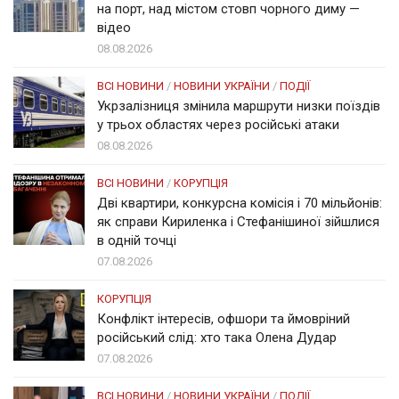
на порт, над містом стовп чорного диму —
відео
08.08.2026
ВСІ НОВИНИ
/
НОВИНИ УКРАЇНИ
/
ПОДІЇ
Укрзалізниця змінила маршрути низки поїздів
у трьох областях через російські атаки
08.08.2026
ВСІ НОВИНИ
/
КОРУПЦІЯ
Дві квартири, конкурсна комісія і 70 мільйонів:
як справи Кириленка і Стефанішиної зійшлися
в одній точці
07.08.2026
КОРУПЦІЯ
Конфлікт інтересів, офшори та ймовріний
російський слід: хто така Олена Дудар
07.08.2026
ВСІ НОВИНИ
/
НОВИНИ УКРАЇНИ
/
ПОДІЇ