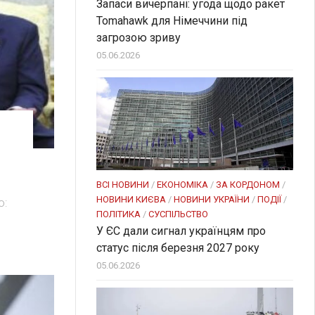
Запаси вичерпані: угода щодо ракет
Tomahawk для Німеччини під
загрозою зриву
05.06.2026
ВСІ НОВИНИ
/
ЕКОНОМІКА
/
ЗА КОРДОНОМ
/
НОВИНИ КИЄВА
/
НОВИНИ УКРАЇНИ
/
ПОДІЇ
/
о:
ПОЛІТИКА
/
СУСПІЛЬСТВО
У ЄС дали сигнал українцям про
статус після березня 2027 року
05.06.2026