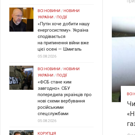
при
ВСІ НОВИНИ
/
НОВИНИ
УКРАЇНИ
/
ПОДІЇ
«Путін хоче добити нашу
енергосистему». Україна
сподівається
на припинення війни вже
цієї осені — Шмигаль
05.08.2026
ВСІ НОВИНИ
/
НОВИНИ
УКРАЇНИ
/
ПОДІЇ
«ФСБ стане ким
завгодно». СБУ
ВСІ
попередила українців про
нові схеми вербування
Чи
російськими
«Н
спецслужбами
05.08.2026
га
КОРУПЦІЯ