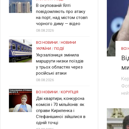
В окупованій Ялті
повідомляють про атаку
на порт, над містом стовп
чорного диму — відео
08.08.2026
ВСІ НОВИНИ
/
НОВИНИ
ВСІ
УКРАЇНИ
/
ПОДІЇ
Укрзалізниця змінила
Ві
маршрути низки поїздів
ми
у трьох областях через
російські атаки
Кер
08.08.2026
Фот
ВСІ НОВИНИ
/
КОРУПЦІЯ
ней
Дві квартири, конкурсна
комісія і 70 мільйонів: як
справи Кириленка і
Стефанішиної зійшлися в
одній точці