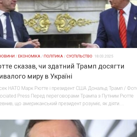
 НОВИНИ
/
ЕКОНОМІКА
/
ПОЛІТИКА
/
СУСПІЛЬСТВО
18.03.2025
тте сказав, чи здатний Трамп досягти
ивалого миру в Україні
сек НАТО Марк Рютте і президент США Дональд Трамп / Фот
ociated Press Перед переговорами Трампа з Путіним Рютте
евнив, що американський президент розуміє, як діяти....