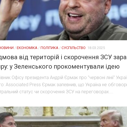
 НОВИНИ
/
ЕКОНОМІКА
/
ПОЛІТИКА
/
СУСПІЛЬСТВО
18.03.2025
дмова від територій і скорочення ЗСУ зар
ру: у Зеленського прокоментували ідею
івник Офісу президента Андрій Єрмак про "червоні лінії" Украї
о: Associated Press Єрмак запевнив, що Україна не обгово
тральний статус чи скорочення ЗСУ на переговорах....