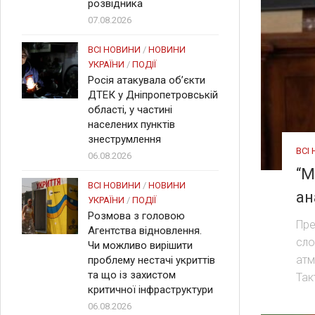
розвідника
07.08.2026
ВСІ НОВИНИ
/
НОВИНИ
УКРАЇНИ
/
ПОДІЇ
Росія атакувала об’єкти
ДТЕК у Дніпропетровській
області, у частині
населених пунктів
знеструмлення
ВСІ
06.08.2026
“М
ВСІ НОВИНИ
/
НОВИНИ
ан
УКРАЇНИ
/
ПОДІЇ
Розмова з головою
Пре
Агентства відновлення.
сло
Чи можливо вирішити
атм
проблему нестачі укриттів
та що із захистом
Так
критичної інфраструктури
06.08.2026