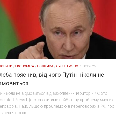
 НОВИНИ
/
ЕКОНОМІКА
/
ПОЛІТИКА
/
СУСПІЛЬСТВО
18.03.2025
леба пояснив, від чого Путін ніколи не
дмовиться
ін ніколи не відмовиться від захоплених територій / Фото:
ociated Press Що становитиме найбільшу проблему мирних
еговорів. Найбільшою проблемою в переговорах з РФ про
пинення вогню...