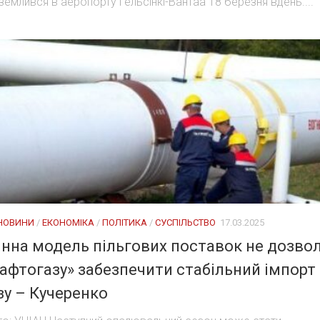
землився в аеропорту Гельсінкі-Вантаа 18 березня вдень....
 НОВИНИ
/
ЕКОНОМІКА
/
ПОЛІТИКА
/
СУСПІЛЬСТВО
17.03.2025
нна модель пільгових поставок не дозво
афтогазу» забезпечити стабільний імпорт
зу – Кучеренко