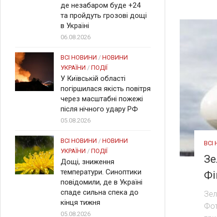
де незабаром буде +24
та пройдуть грозові дощі
в Україні
06.08.2026
ВСІ НОВИНИ
/
НОВИНИ
УКРАЇНИ
/
ПОДІЇ
У Київській області
погіршилася якість повітря
через масштабні пожежі
після нічного удару РФ
05.08.2026
ВСІ НОВИНИ
/
НОВИНИ
ВСІ
УКРАЇНИ
/
ПОДІЇ
Зе
Дощі, зниження
температури. Синоптики
Фі
повідомили, де в Україні
спаде сильна спека до
Зел
кінця тижня
Фот
05.08.2026