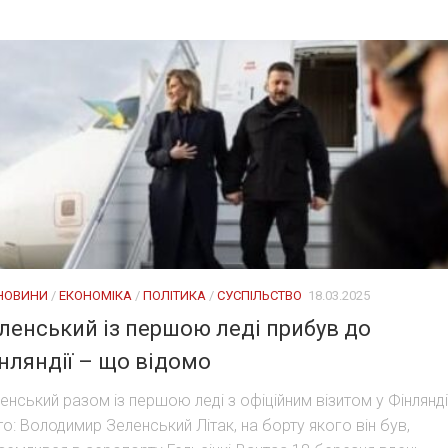
 НОВИНИ
/
ЕКОНОМІКА
/
ПОЛІТИКА
/
СУСПІЛЬСТВО
18.03.2025
ленський із першою леді прибув до
нляндії – що відомо
енський разом із першою леді з офіційним візитом у Фінлянді
о: Володимир Зеленський Літак, на борту якого він був,