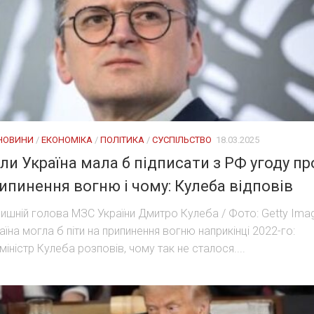
 НОВИНИ
/
ЕКОНОМІКА
/
ПОЛІТИКА
/
СУСПІЛЬСТВО
18.03.2025
ли Україна мала б підписати з РФ угоду пр
ипинення вогню і чому: Кулеба відповів
ишній голова МЗС України Дмитро Кулеба / Фото: Getty Ima
аїна могла б піти на припинення вогню наприкінці 2022-го:
міністр Кулеба розповів, чому так не сталося....