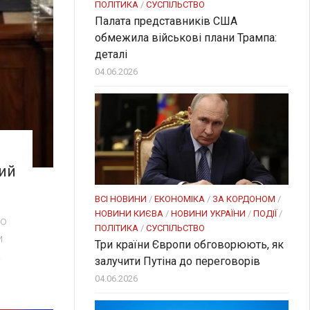
ПОЛІТИКА
/
СУСПІЛЬСТВО
Палата представників США
обмежила військові плани Трампа:
деталі
04.06.2026
ий
ВСІ НОВИНИ
/
ЕКОНОМІКА
/
ЗА КОРДОНОМ
/
НОВИНИ КИЄВА
/
НОВИНИ УКРАЇНИ
/
ПОДІЇ
/
го
ПОЛІТИКА
/
СУСПІЛЬСТВО
и
Три країни Європи обговорюють, як
.
залучити Путіна до переговорів
04.06.2026