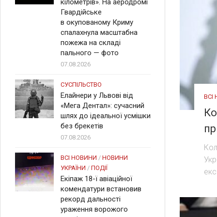
кілометрів». На аеродромі
Гвардійське
в окупованому Криму
спалахнула масштабна
пожежа на складі
пального — фото
07.08.2026
СУСПІЛЬСТВО
Елайнери у Львові від
ВСІ
«Мега Дентал»: сучасний
Ко
шлях до ідеальної усмішки
без брекетів
пр
07.08.2026
Кол
ВСІ НОВИНИ
/
НОВИНИ
Укр
УКРАЇНИ
/
ПОДІЇ
екс
Екіпаж 18-ї авіаційної
комендатури встановив
рекорд дальності
ураження ворожого