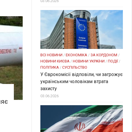
03.06.2026
ВСІ НОВИНИ
/
ЕКОНОМІКА
/
ЗА КОРДОНОМ
/
НОВИНИ КИЄВА
/
НОВИНИ УКРАЇНИ
/
ПОДІЇ
/
ПОЛІТИКА
/
СУСПІЛЬСТВО
У Єврокомісії відповіли, чи загрожує
українським чоловікам втрата
захисту
03.06.2026
ляє