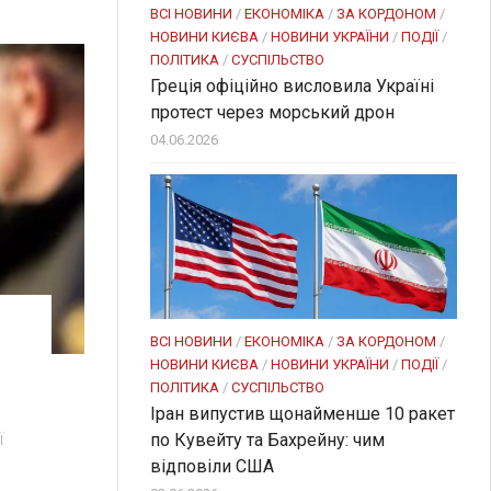
ВСІ НОВИНИ
/
ЕКОНОМІКА
/
ЗА КОРДОНОМ
/
НОВИНИ КИЄВА
/
НОВИНИ УКРАЇНИ
/
ПОДІЇ
/
ПОЛІТИКА
/
СУСПІЛЬСТВО
Греція офіційно висловила Україні
протест через морський дрон
04.06.2026
ВСІ НОВИНИ
/
ЕКОНОМІКА
/
ЗА КОРДОНОМ
/
НОВИНИ КИЄВА
/
НОВИНИ УКРАЇНИ
/
ПОДІЇ
/
ПОЛІТИКА
/
СУСПІЛЬСТВО
Іран випустив щонайменше 10 ракет
ї
по Кувейту та Бахрейну: чим
відповіли США