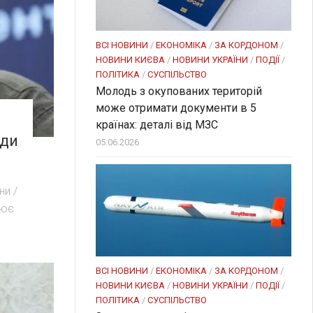
ВСІ НОВИНИ
/
ЕКОНОМІКА
/
ЗА КОРДОНОМ
/
НОВИНИ КИЄВА
/
НОВИНИ УКРАЇНИ
/
ПОДІЇ
/
ПОЛІТИКА
/
СУСПІЛЬСТВО
Молодь з окупованих територій
може отримати документи в 5
країнах: деталі від МЗС
ади
05.06.2026
ни /
рює
ВСІ НОВИНИ
/
ЕКОНОМІКА
/
ЗА КОРДОНОМ
/
НОВИНИ КИЄВА
/
НОВИНИ УКРАЇНИ
/
ПОДІЇ
/
ПОЛІТИКА
/
СУСПІЛЬСТВО