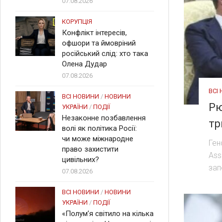
07.08.2026
КОРУПЦІЯ
Конфлікт інтересів,
офшори та ймовріний
російський слід: хто така
Олена Дудар
07.08.2026
ВСІ
ВСІ НОВИНИ
/
НОВИНИ
Рю
УКРАЇНИ
/
ПОДІЇ
Незаконне позбавлення
тр
волі як політика Росії:
чи може міжнародне
Ген
право захистити
Ass
цивільних?
зап
07.08.2026
ВСІ НОВИНИ
/
НОВИНИ
УКРАЇНИ
/
ПОДІЇ
«Полум’я світило на кілька