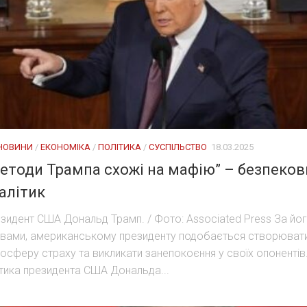
 НОВИНИ
/
ЕКОНОМІКА
/
ПОЛІТИКА
/
СУСПІЛЬСТВО
18.03.2025
етоди Трампа схожі на мафію” – безпеков
алітик
зидент США Дональд Трамп. / Фото: Associated Press За йо
вами, американському президенту подобається створюват
осферу страху та викликати занепокоєння у своїх опонентів
тика президента США Дональда...