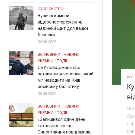
СУСПІЛЬСТВО
Вуличні камери
відеоспостереження:
надійний щит для вашої
безпеки
06.08.2026
ВСІ НОВИНИ
/
НОВИНИ
УКРАЇНИ
/
ПОДІЇ
СБУ повідомила про
затримання чоловіка, який
ВСІ
міг наводити на Київ
Ку
російську балістику
06.08.2026
ві
ВСІ НОВИНИ
/
НОВИНИ
Пут
УКРАЇНИ
/
ПОДІЇ
Ass
«Залишився один день
пер
тотальної спеки».
при
Синоптикиня повідомила,