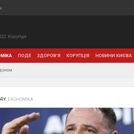
і
2022. Корупція
МІКА
ПОДІЇ
ЗДОРОВ’Я
КОРУПЦІЯ
НОВИНИ КИЄВА
рдоном
RY:
ЕКОНОМІКА