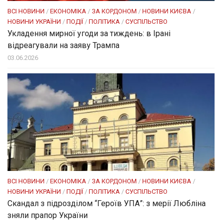
ВСІ НОВИНИ
/
ЕКОНОМІКА
/
ЗА КОРДОНОМ
/
НОВИНИ КИЄВА
/
НОВИНИ УКРАЇНИ
/
ПОДІЇ
/
ПОЛІТИКА
/
СУСПІЛЬСТВО
Укладення мирної угоди за тиждень: в Ірані
відреагували на заяву Трампа
03.06.2026
ВСІ НОВИНИ
/
ЕКОНОМІКА
/
ЗА КОРДОНОМ
/
НОВИНИ КИЄВА
/
НОВИНИ УКРАЇНИ
/
ПОДІЇ
/
ПОЛІТИКА
/
СУСПІЛЬСТВО
Скандал з підрозділом “Героїв УПА”: з мерії Любліна
зняли прапор України