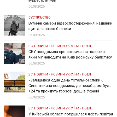
інфраструктури
06.08.2026
СУСПІЛЬСТВО
Вуличні камери відеоспостереження: надійний
щит для вашої безпеки
06.08.2026
ВСІ НОВИНИ
/
НОВИНИ УКРАЇНИ
/
ПОДІЇ
СБУ повідомила про затримання чоловіка,
який міг наводити на Київ російську балістику
06.08.2026
ВСІ НОВИНИ
/
НОВИНИ УКРАЇНИ
/
ПОДІЇ
«Залишився один день тотальної спеки».
Синоптикиня повідомила, де незабаром буде
+24 та пройдуть грозові дощі в Україні
06.08.2026
ВСІ НОВИНИ
/
НОВИНИ УКРАЇНИ
/
ПОДІЇ
У Київській області погіршилася якість повітря