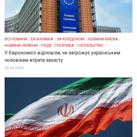
ВСІ НОВИНИ
/
ЕКОНОМІКА
/
ЗА КОРДОНОМ
/
НОВИНИ КИЄВА
/
НОВИНИ УКРАЇНИ
/
ПОДІЇ
/
ПОЛІТИКА
/
СУСПІЛЬСТВО
У Єврокомісії відповіли, чи загрожує українським
чоловікам втрата захисту
03.06.2026