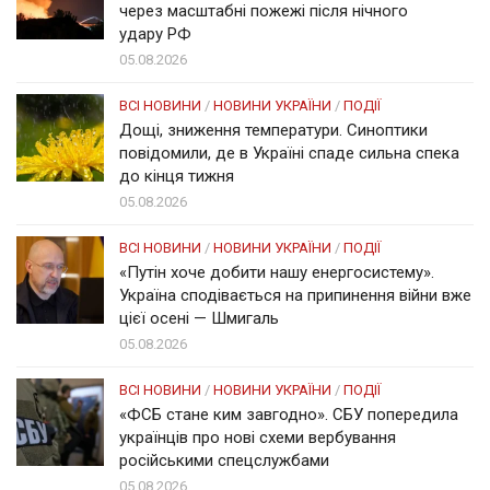
через масштабні пожежі після нічного
удару РФ
05.08.2026
ВСІ НОВИНИ
/
НОВИНИ УКРАЇНИ
/
ПОДІЇ
Дощі, зниження температури. Синоптики
повідомили, де в Україні спаде сильна спека
до кінця тижня
05.08.2026
ВСІ НОВИНИ
/
НОВИНИ УКРАЇНИ
/
ПОДІЇ
«Путін хоче добити нашу енергосистему».
Україна сподівається на припинення війни вже
цієї осені — Шмигаль
05.08.2026
ВСІ НОВИНИ
/
НОВИНИ УКРАЇНИ
/
ПОДІЇ
«ФСБ стане ким завгодно». СБУ попередила
українців про нові схеми вербування
російськими спецслужбами
05.08.2026