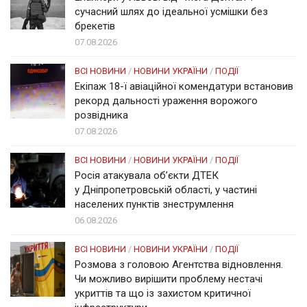
сучасний шлях до ідеальної усмішки без
брекетів
07.08.2026
ВСІ НОВИНИ
/
НОВИНИ УКРАЇНИ
/
ПОДІЇ
Екіпаж 18-ї авіаційної комендатури встановив
рекорд дальності ураження ворожого
розвідника
07.08.2026
ВСІ НОВИНИ
/
НОВИНИ УКРАЇНИ
/
ПОДІЇ
Росія атакувала об’єкти ДТЕК
у Дніпропетровській області, у частині
населених пунктів знеструмлення
06.08.2026
ВСІ НОВИНИ
/
НОВИНИ УКРАЇНИ
/
ПОДІЇ
Розмова з головою Агентства відновлення.
Чи можливо вирішити проблему нестачі
укриттів та що із захистом критичної