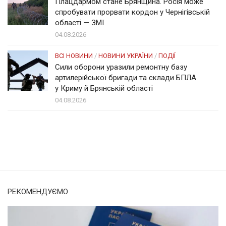
Плацдармом стане Брянщина. Росія може
спробувати прорвати кордон у Чернігівській
області — ЗМІ
04.08.2026
ВСІ НОВИНИ
/
НОВИНИ УКРАЇНИ
/
ПОДІЇ
Сили оборони уразили ремонтну базу
артилерійської бригади та склади БПЛА
у Криму й Брянській області
04.08.2026
Солом'янка
Наш Поділ
РЕКОМЕНДУЄМО