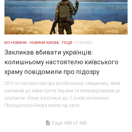
ВСІ НОВИНИ
/
НОВИНИ КИЄВА
/
ПОДІЇ
07.04.2023
Закликав вбивати українців:
колишньому настоятелю київського
храму повідомили про підозру
СБУ оголосила підозру російському священику, який
закликав до війни проти України та виправдовував дії
окупантів. Йому загрожує до 5 років ув’язнення.
Прокуратура Києва взяла під своє...
Page 488 of 488