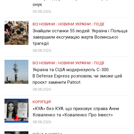
онук
09.08.2026
ВСІ НОВИНИ
/
НОВИНИ УКРАЇНИ
/
ПОДІЇ
Знайшли останки 55 людей. Україна і Польща
завершили ексгумацію жертв Волинської
трагедії
08.08.2026
ВСІ НОВИНИ
/
НОВИНИ УКРАЇНИ
/
ПОДІЇ
Україна та США модернізують С-300.
В Defense Express розповіли, чи зможе цей
проєкт замінити Patriot
08.08.2026
КОРУПЦІЯ
«КУА» без КУА: що приховує справа Анни
Коваленко та «Коваленко Про Інвест»
08.08.2026