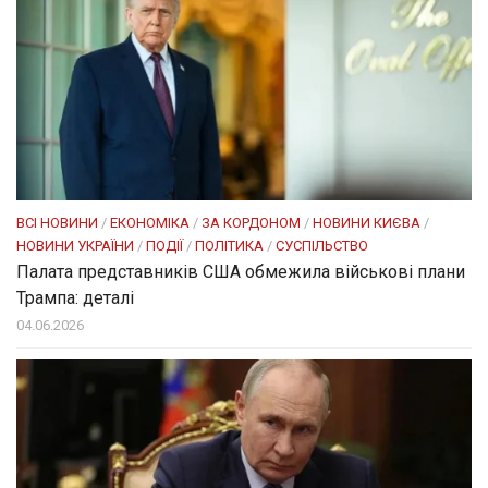
ВСІ НОВИНИ
/
ЕКОНОМІКА
/
ЗА КОРДОНОМ
/
НОВИНИ КИЄВА
/
НОВИНИ УКРАЇНИ
/
ПОДІЇ
/
ПОЛІТИКА
/
СУСПІЛЬСТВО
Палата представників США обмежила військові плани
Трампа: деталі
04.06.2026