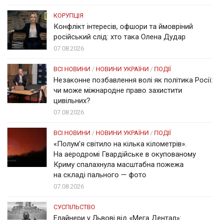
КОРУПЦІЯ
Конфлікт інтересів, офшори та ймовріний
російський слід: хто така Олена Дудар
07.08.2026
ВСІ НОВИНИ
/
НОВИНИ УКРАЇНИ
/
ПОДІЇ
Незаконне позбавлення волі як політика Росії:
чи може міжнародне право захистити
цивільних?
07.08.2026
ВСІ НОВИНИ
/
НОВИНИ УКРАЇНИ
/
ПОДІЇ
«Полум’я світило на кілька кілометрів».
На аеродромі Гвардійське в окупованому
Криму спалахнула масштабна пожежа
на складі пального — фото
07.08.2026
СУСПІЛЬСТВО
Елайнери у Львові від «Мега Дентал»: