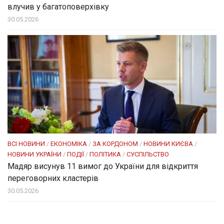
влучив у багатоповерхівку
30.05.2026
ВСІ НОВИНИ
/
ЕКОНОМІКА
/
ЗА КОРДОНОМ
/
НОВИНИ КИЄВА
/
НОВИНИ УКРАЇНИ
/
ПОДІЇ
/
ПОЛІТИКА
/
СУСПІЛЬСТВО
Мадяр висунув 11 вимог до України для відкриття
переговорних кластерів
30.05.2026