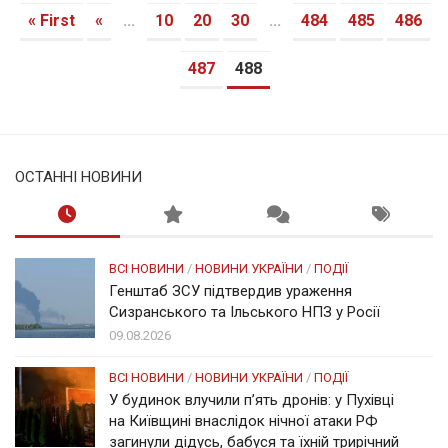
« First
«
...
10
20
30
...
484
485
486
487
488
ОСТАННІ НОВИНИ
ВСІ НОВИНИ
/
НОВИНИ УКРАЇНИ
/
ПОДІЇ
Генштаб ЗСУ підтвердив ураження
Сизранського та Ільського НПЗ у Росії
09.08.2026
ВСІ НОВИНИ
/
НОВИНИ УКРАЇНИ
/
ПОДІЇ
У будинок влучили п’ять дронів: у Пухівці
на Київщині внаслідок нічної атаки РФ
загинули дідусь, бабуся та їхній трирічний