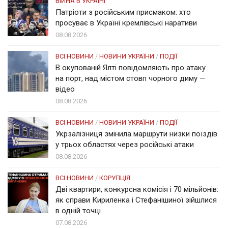
ВІЙНА В УКРАЇНІ
Патріоти з російським присмаком: хто
просуває в Україні кремлівські наративи
08.08.2026
ВСІ НОВИНИ
/
НОВИНИ УКРАЇНИ
/
ПОДІЇ
В окупованій Ялті повідомляють про атаку
на порт, над містом стовп чорного диму —
відео
08.08.2026
ВСІ НОВИНИ
/
НОВИНИ УКРАЇНИ
/
ПОДІЇ
Укрзалізниця змінила маршрути низки поїздів
у трьох областях через російські атаки
08.08.2026
ВСІ НОВИНИ
/
КОРУПЦІЯ
Дві квартири, конкурсна комісія і 70 мільйонів:
як справи Кириленка і Стефанішиної зійшлися
в одній точці
07.08.2026