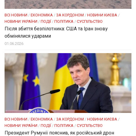
ВСІ НОВИНИ
/
ЕКОНОМІКА
/
ЗА КОРДОНОМ
/
НОВИНИ КИЄВА
/
НОВИНИ УКРАЇНИ
/
ПОДІЇ
/
ПОЛІТИКА
/
СУСПІЛЬСТВО
Після збиття безпілотника: США та Іран знову
обмінялися ударами
01.06.2026
ВСІ НОВИНИ
/
ЕКОНОМІКА
/
ЗА КОРДОНОМ
/
НОВИНИ КИЄВА
/
НОВИНИ УКРАЇНИ
/
ПОДІЇ
/
ПОЛІТИКА
/
СУСПІЛЬСТВО
Президент Румунії пояснив, як російський дрон