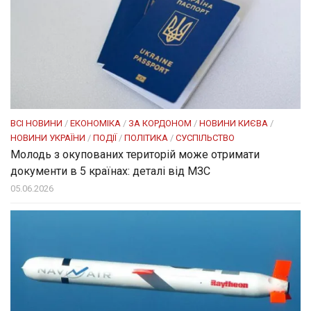
ВСІ НОВИНИ
/
ЕКОНОМІКА
/
ЗА КОРДОНОМ
/
НОВИНИ КИЄВА
/
НОВИНИ УКРАЇНИ
/
ПОДІЇ
/
ПОЛІТИКА
/
СУСПІЛЬСТВО
Молодь з окупованих територій може отримати
документи в 5 країнах: деталі від МЗС
05.06.2026