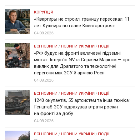
КОРУПЦІЯ
«Квартиры не строил, границу пересекал: 11
лет Кушнира во главе Киевгорстроя»
04.08.2026
ВСІ НОВИНИ
/
НОВИНИ УКРАЇНИ
/
ПОДІЇ
«РФ будує на фронті величезні підземні
міста». Інтерв’ю NV із Сержем Марком — про
виклик для Драпатого та технологічні
перегони між ЗСУ й армією Росії
04.08.2026
ВСІ НОВИНИ
/
НОВИНИ УКРАЇНИ
/
ПОДІЇ
1240 окупантів, 55 артсистем та інша техніка:
Генштаб ЗСУ підрахував втрати росіян
на фронті за добу
04.08.2026
ВСІ НОВИНИ
/
НОВИНИ УКРАЇНИ
/
ПОДІЇ