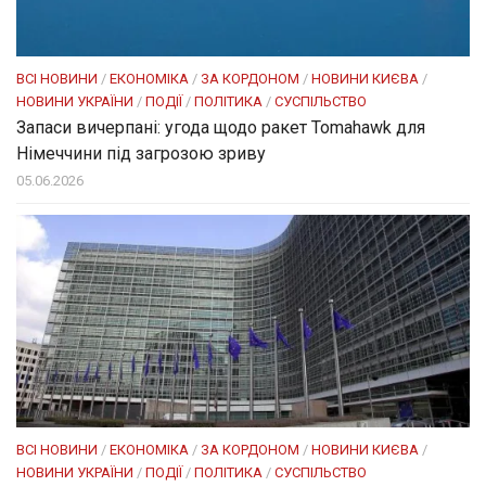
ВСІ НОВИНИ
/
ЕКОНОМІКА
/
ЗА КОРДОНОМ
/
НОВИНИ КИЄВА
/
НОВИНИ УКРАЇНИ
/
ПОДІЇ
/
ПОЛІТИКА
/
СУСПІЛЬСТВО
Запаси вичерпані: угода щодо ракет Tomahawk для
Німеччини під загрозою зриву
05.06.2026
ВСІ НОВИНИ
/
ЕКОНОМІКА
/
ЗА КОРДОНОМ
/
НОВИНИ КИЄВА
/
НОВИНИ УКРАЇНИ
/
ПОДІЇ
/
ПОЛІТИКА
/
СУСПІЛЬСТВО