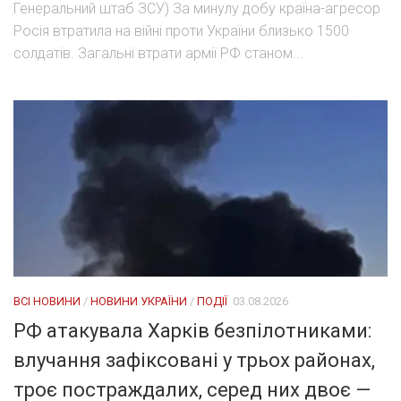
Генеральний штаб ЗСУ) За минулу добу країна-агресор
Росія втратила на війні проти України близько 1500
солдатів. Загальні втрати армії РФ станом...
ВСІ НОВИНИ
/
НОВИНИ УКРАЇНИ
/
ПОДІЇ
03.08.2026
РФ атакувала Харків безпілотниками:
влучання зафіксовані у трьох районах,
троє постраждалих, серед них двоє —