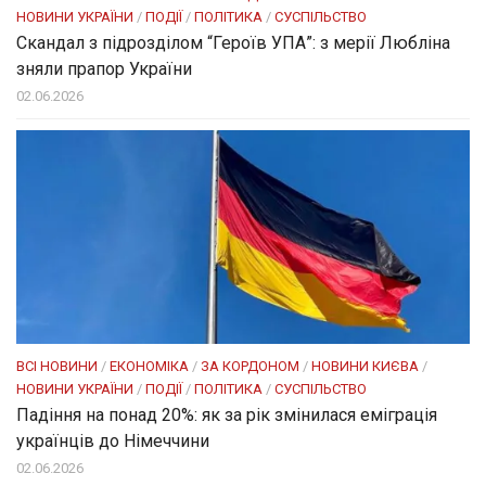
НОВИНИ УКРАЇНИ
/
ПОДІЇ
/
ПОЛІТИКА
/
СУСПІЛЬСТВО
Скандал з підрозділом “Героїв УПА”: з мерії Любліна
зняли прапор України
02.06.2026
ВСІ НОВИНИ
/
ЕКОНОМІКА
/
ЗА КОРДОНОМ
/
НОВИНИ КИЄВА
/
НОВИНИ УКРАЇНИ
/
ПОДІЇ
/
ПОЛІТИКА
/
СУСПІЛЬСТВО
Падіння на понад 20%: як за рік змінилася еміграція
українців до Німеччини
02.06.2026