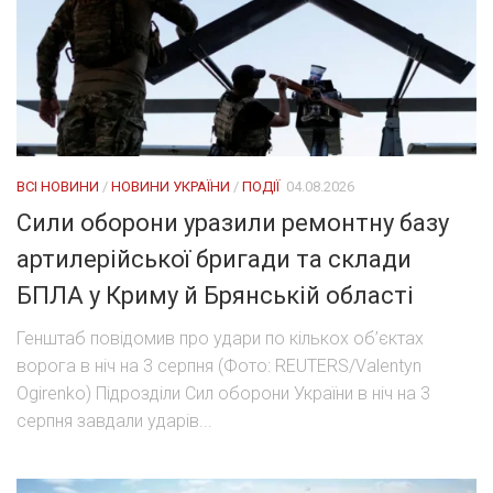
ВСІ НОВИНИ
/
НОВИНИ УКРАЇНИ
/
ПОДІЇ
04.08.2026
Сили оборони уразили ремонтну базу
артилерійської бригади та склади
БПЛА у Криму й Брянській області
Генштаб повідомив про удари по кількох об’єктах
ворога в ніч на 3 серпня (Фото: REUTERS/Valentyn
Ogirenko) Підрозділи Сил оборони України в ніч на 3
серпня завдали ударів...