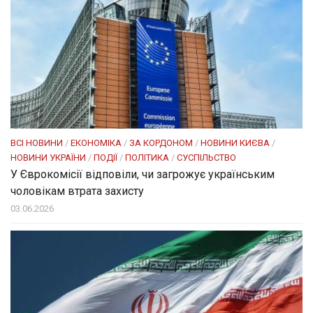
ВСІ НОВИНИ
/
ЕКОНОМІКА
/
ЗА КОРДОНОМ
/
НОВИНИ КИЄВА
/
НОВИНИ УКРАЇНИ
/
ПОДІЇ
/
ПОЛІТИКА
/
СУСПІЛЬСТВО
У Єврокомісії відповіли, чи загрожує українським
чоловікам втрата захисту
03.06.2026