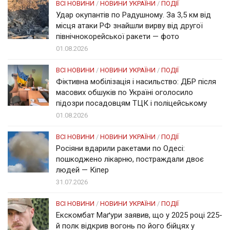
ВСІ НОВИНИ
/
НОВИНИ УКРАЇНИ
/
ПОДІЇ
Удар окупантів по Радушному. За 3,5 км від
місця атаки РФ знайшли вирву від другої
північнокорейської ракети — фото
01.08.2026
ВСІ НОВИНИ
/
НОВИНИ УКРАЇНИ
/
ПОДІЇ
Фіктивна мобілізація і насильство: ДБР після
масових обшуків по Україні оголосило
підозри посадовцям ТЦК і поліцейському
01.08.2026
ВСІ НОВИНИ
/
НОВИНИ УКРАЇНИ
/
ПОДІЇ
Росіяни вдарили ракетами по Одесі:
пошкоджено лікарню, постраждали двоє
людей — Кіпер
31.07.2026
ВСІ НОВИНИ
/
НОВИНИ УКРАЇНИ
/
ПОДІЇ
Екскомбат Маґури заявив, що у 2025 році 225-
й полк відкрив вогонь по його бійцях у