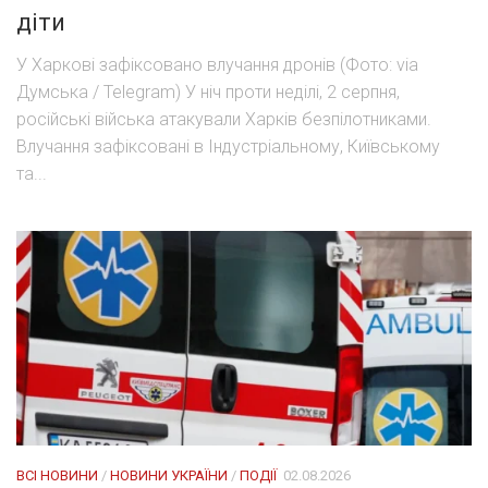
діти
У Харкові зафіксовано влучання дронів (Фото: via
Думська / Telegram) У ніч проти неділі, 2 серпня,
російські війська атакували Харків безпілотниками.
Влучання зафіксовані в Індустріальному, Київському
та...
ВСІ НОВИНИ
/
НОВИНИ УКРАЇНИ
/
ПОДІЇ
02.08.2026