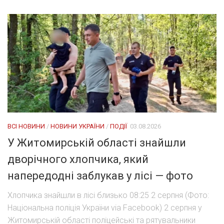
ВСІ НОВИНИ
/
НОВИНИ УКРАЇНИ
/
ПОДІЇ
03.08.2026
У Житомирській області знайшли
дворічного хлопчика, який
напередодні заблукав у лісі — фото
Хлопчика знайшли в лісі близько 08:25 2 серпня (Фото:
Національна поліція України via Facebook) 2 серпня у
Житомирській області поліцейські та рятувальники