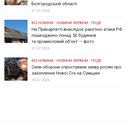
Бєлгородській області
31.07.2026
ВСІ НОВИНИ
/
НОВИНИ УКРАЇНИ
/
ПОДІЇ
На Прикарпатті внаслідок ракетної атаки РФ
пошкоджено понад 50 будинків
та промисловий об’єкт — фото
31.07.2026
ВСІ НОВИНИ
/
НОВИНИ УКРАЇНИ
/
ПОДІЇ
Сили оборони спростували заяву росіян про
захоплення Нової Січі на Сумщині
30.07.2026
Солом'янка
Наш Поділ