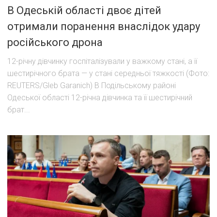
В Одеській області двоє дітей
отримали поранення внаслідок удару
російського дрона
12-річну дівчинку госпіталізували у важкому стані, а її
шестирічного брата — у стані середньої тяжкості (Фото:
REUTERS/Gleb Garanich) В Подільському районі
Одеської області 12-річна дівчинка та її шестирічний
брат...