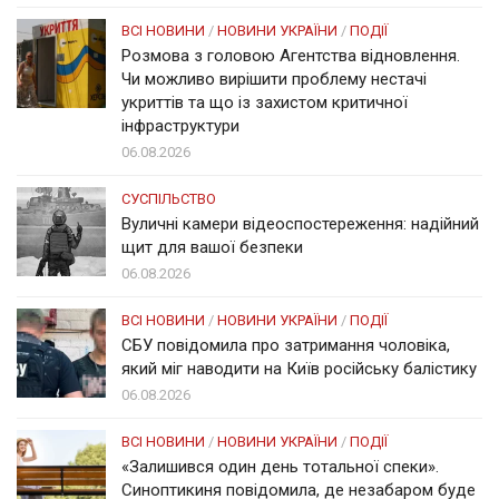
ВСІ НОВИНИ
/
НОВИНИ УКРАЇНИ
/
ПОДІЇ
Розмова з головою Агентства відновлення.
Чи можливо вирішити проблему нестачі
укриттів та що із захистом критичної
інфраструктури
06.08.2026
СУСПІЛЬСТВО
Вуличні камери відеоспостереження: надійний
щит для вашої безпеки
06.08.2026
ВСІ НОВИНИ
/
НОВИНИ УКРАЇНИ
/
ПОДІЇ
СБУ повідомила про затримання чоловіка,
який міг наводити на Київ російську балістику
06.08.2026
ВСІ НОВИНИ
/
НОВИНИ УКРАЇНИ
/
ПОДІЇ
«Залишився один день тотальної спеки».
Синоптикиня повідомила, де незабаром буде