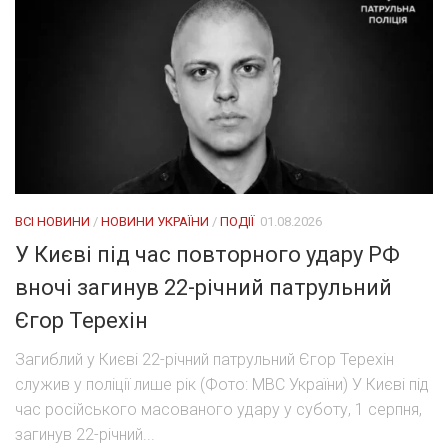
ВСІ НОВИНИ
/
НОВИНИ УКРАЇНИ
/
ПОДІЇ
01.08.2026
У Києві під час повторного удару РФ
вночі загинув 22-річний патрульний
Єгор Терехін
Загиблий у Києві 22-річний патрульний Єгор Терехін
служив у поліції лише рік (Фото: МВС України) У Києві під
час російського масованого удару у суботу, 1 серпня,
загинув 22-річний...