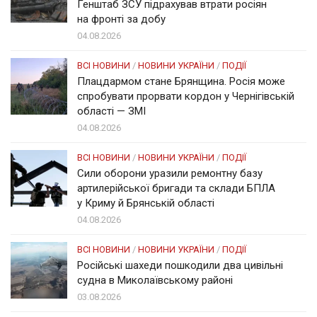
Генштаб ЗСУ підрахував втрати росіян
на фронті за добу
04.08.2026
ВСІ НОВИНИ
/
НОВИНИ УКРАЇНИ
/
ПОДІЇ
Плацдармом стане Брянщина. Росія може
спробувати прорвати кордон у Чернігівській
області — ЗМІ
04.08.2026
ВСІ НОВИНИ
/
НОВИНИ УКРАЇНИ
/
ПОДІЇ
Сили оборони уразили ремонтну базу
артилерійської бригади та склади БПЛА
у Криму й Брянській області
04.08.2026
ВСІ НОВИНИ
/
НОВИНИ УКРАЇНИ
/
ПОДІЇ
Російські шахеди пошкодили два цивільні
судна в Миколаївському районі
03.08.2026