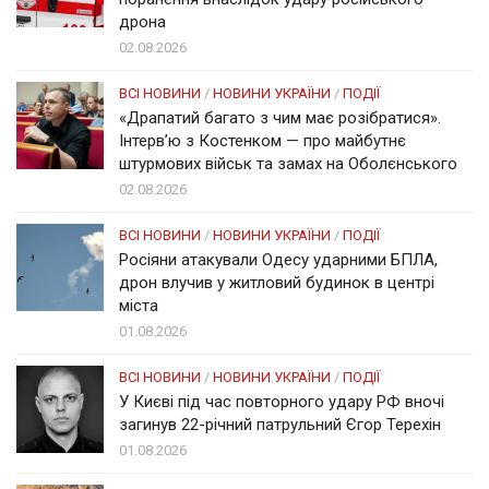
дрона
02.08.2026
ВСІ НОВИНИ
/
НОВИНИ УКРАЇНИ
/
ПОДІЇ
«Драпатий багато з чим має розібратися».
Інтерв’ю з Костенком — про майбутнє
штурмових військ та замах на Оболєнського
02.08.2026
ВСІ НОВИНИ
/
НОВИНИ УКРАЇНИ
/
ПОДІЇ
Росіяни атакували Одесу ударними БПЛА,
дрон влучив у житловий будинок в центрі
міста
01.08.2026
ВСІ НОВИНИ
/
НОВИНИ УКРАЇНИ
/
ПОДІЇ
У Києві під час повторного удару РФ вночі
загинув 22-річний патрульний Єгор Терехін
01.08.2026