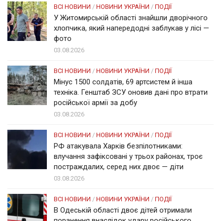
ВСІ НОВИНИ
/
НОВИНИ УКРАЇНИ
/
ПОДІЇ
У Житомирській області знайшли дворічного
хлопчика, який напередодні заблукав у лісі —
фото
03.08.2026
ВСІ НОВИНИ
/
НОВИНИ УКРАЇНИ
/
ПОДІЇ
Мінус 1500 солдатів, 69 артсистем й інша
техніка. Генштаб ЗСУ оновив дані про втрати
російської армії за добу
03.08.2026
ВСІ НОВИНИ
/
НОВИНИ УКРАЇНИ
/
ПОДІЇ
РФ атакувала Харків безпілотниками:
влучання зафіксовані у трьох районах, троє
постраждалих, серед них двоє — діти
03.08.2026
ВСІ НОВИНИ
/
НОВИНИ УКРАЇНИ
/
ПОДІЇ
В Одеській області двоє дітей отримали
поранення внаслідок удару російського