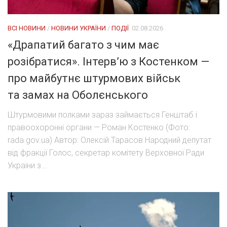
ВСІ НОВИНИ
/
НОВИНИ УКРАЇНИ
/
ПОДІЇ
02.08.2026
«Драпатий багато з чим має
розібратися». Інтерв’ю з Костенком —
про майбутнє штурмових військ
та замах на Оболєнського
Штурмовими полками зараз займається Генштаб і
правоохоронні органи — Роман Костенко (Фото:
rada.gov.ua) Автор: Олексій Тарасов Народний депутат
від фракції Голос, секретар комітету Верховної Ради
України з...