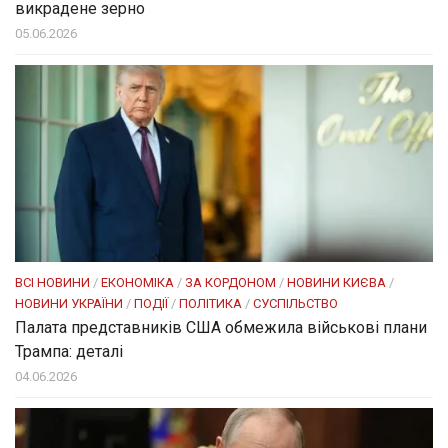
викрадене зерно
05.06.2026
ВСІ НОВИНИ
/
ЕКОНОМІКА
/
ЗА КОРДОНОМ
/
НОВИНИ КИЄВА
/
НОВИНИ УКРАЇНИ
/
ПОДІЇ
/
ПОЛІТИКА
/
СУСПІЛЬСТВО
Палата представників США обмежила військові плани
Трампа: деталі
04.06.2026