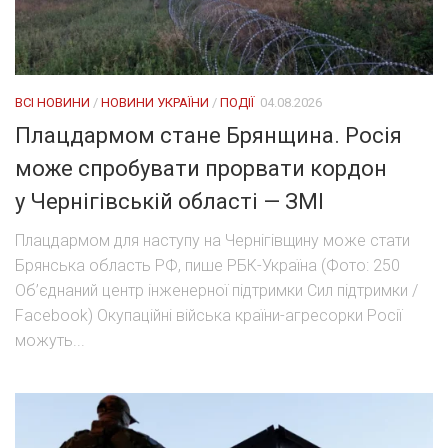
ВСІ НОВИНИ
/
НОВИНИ УКРАЇНИ
/
ПОДІЇ
04.08.2026
Плацдармом стане Брянщина. Росія
може спробувати прорвати кордон
у Чернігівській області — ЗМІ
Плацдармом для наступу на Чернігівщину може стати
Брянська область РФ, пише РБК-Україна (Фото: 250
Об’єднаний центр інженерної підтримки Сил підтримки /
Facebook) Окупаційні війська країни-агресорки Росії
можуть...