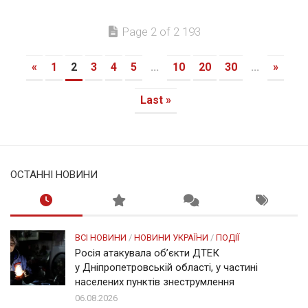
Page 2 of 2 193
«
1
2
3
4
5
...
10
20
30
...
»
Last »
ОСТАННІ НОВИНИ
ВСІ НОВИНИ
/
НОВИНИ УКРАЇНИ
/
ПОДІЇ
Росія атакувала об’єкти ДТЕК
у Дніпропетровській області, у частині
населених пунктів знеструмлення
06.08.2026