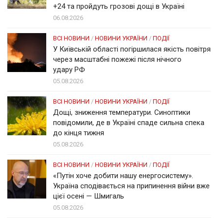
+24 та пройдуть грозові дощі в Україні
06.08.2026
ВСІ НОВИНИ
/
НОВИНИ УКРАЇНИ
/
ПОДІЇ
У Київській області погіршилася якість повітря
через масштабні пожежі після нічного
удару РФ
05.08.2026
ВСІ НОВИНИ
/
НОВИНИ УКРАЇНИ
/
ПОДІЇ
Дощі, зниження температури. Синоптики
повідомили, де в Україні спаде сильна спека
до кінця тижня
05.08.2026
ВСІ НОВИНИ
/
НОВИНИ УКРАЇНИ
/
ПОДІЇ
«Путін хоче добити нашу енергосистему».
Україна сподівається на припинення війни вже
цієї осені — Шмигаль
05.08.2026