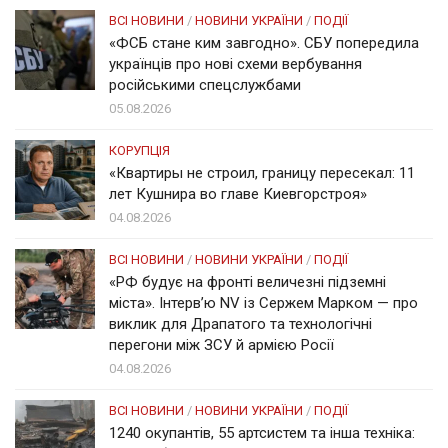
ВСІ НОВИНИ
/
НОВИНИ УКРАЇНИ
/
ПОДІЇ
«ФСБ стане ким завгодно». СБУ попередила
українців про нові схеми вербування
російськими спецслужбами
05.08.2026
КОРУПЦІЯ
«Квартиры не строил, границу пересекал: 11
лет Кушнира во главе Киевгорстроя»
04.08.2026
ВСІ НОВИНИ
/
НОВИНИ УКРАЇНИ
/
ПОДІЇ
«РФ будує на фронті величезні підземні
міста». Інтерв’ю NV із Сержем Марком — про
виклик для Драпатого та технологічні
перегони між ЗСУ й армією Росії
04.08.2026
ВСІ НОВИНИ
/
НОВИНИ УКРАЇНИ
/
ПОДІЇ
1240 окупантів, 55 артсистем та інша техніка: