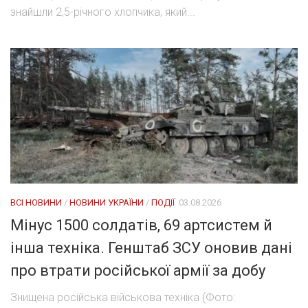
знайшли 2,5-річного хлопчика, який...
ВСІ НОВИНИ
/
НОВИНИ УКРАЇНИ
/
ПОДІЇ
03.08.2026
Мінус 1500 солдатів, 69 артсистем й
інша техніка. Генштаб ЗСУ оновив дані
про втрати російської армії за добу
Знищена російська військова техніка (Фото: