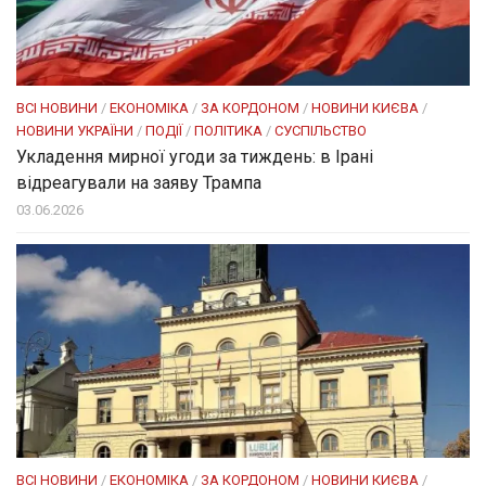
ВСІ НОВИНИ
/
ЕКОНОМІКА
/
ЗА КОРДОНОМ
/
НОВИНИ КИЄВА
/
НОВИНИ УКРАЇНИ
/
ПОДІЇ
/
ПОЛІТИКА
/
СУСПІЛЬСТВО
Укладення мирної угоди за тиждень: в Ірані
відреагували на заяву Трампа
03.06.2026
ВСІ НОВИНИ
/
ЕКОНОМІКА
/
ЗА КОРДОНОМ
/
НОВИНИ КИЄВА
/