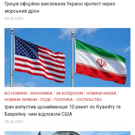
Греція офіційно висловила Україні протест через
морський дрон
04.06.2026
ВСІ НОВИНИ
/
ЕКОНОМІКА
/
ЗА КОРДОНОМ
/
НОВИНИ КИЄВА
/
НОВИНИ УКРАЇНИ
/
ПОДІЇ
/
ПОЛІТИКА
/
СУСПІЛЬСТВО
Іран випустив щонайменше 10 ракет по Кувейту та
Бахрейну: чим відповіли США
03.06.2026