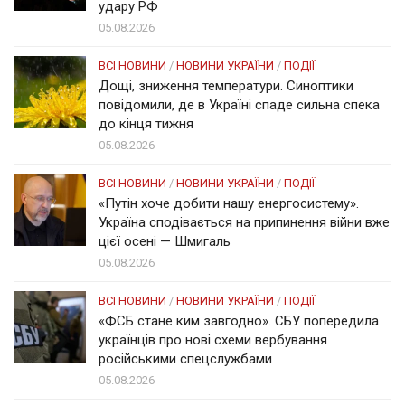
удару РФ
05.08.2026
ВСІ НОВИНИ
/
НОВИНИ УКРАЇНИ
/
ПОДІЇ
Дощі, зниження температури. Синоптики
повідомили, де в Україні спаде сильна спека
до кінця тижня
05.08.2026
ВСІ НОВИНИ
/
НОВИНИ УКРАЇНИ
/
ПОДІЇ
«Путін хоче добити нашу енергосистему».
Україна сподівається на припинення війни вже
цієї осені — Шмигаль
05.08.2026
ВСІ НОВИНИ
/
НОВИНИ УКРАЇНИ
/
ПОДІЇ
«ФСБ стане ким завгодно». СБУ попередила
українців про нові схеми вербування
російськими спецслужбами
05.08.2026