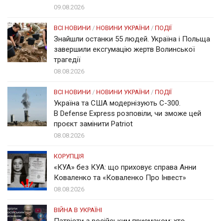
09.08.2026
ВСІ НОВИНИ
/
НОВИНИ УКРАЇНИ
/
ПОДІЇ
Знайшли останки 55 людей. Україна і Польща
завершили ексгумацію жертв Волинської
трагедії
08.08.2026
ВСІ НОВИНИ
/
НОВИНИ УКРАЇНИ
/
ПОДІЇ
Україна та США модернізують С-300.
В Defense Express розповіли, чи зможе цей
проєкт замінити Patriot
08.08.2026
КОРУПЦІЯ
«КУА» без КУА: що приховує справа Анни
Коваленко та «Коваленко Про Інвест»
08.08.2026
ВІЙНА В УКРАЇНІ
Патріоти з російським присмаком: хто