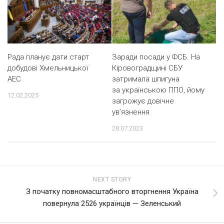
Рада планує дати старт
Заради посади у ФСБ. На
добудові Хмельницької
Кіровоградщині СБУ
АЕС
затримала шпигуна
за українською ППО, йому
12.02.2025
загрожує довічне
ув’язнення
28.07.2023
NEXT STORY
З початку повномасштабного вторгнення Україна
повернула 2526 українців — Зеленський