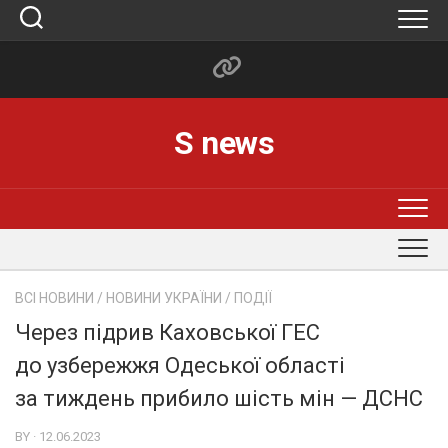
Skip
to
content
S news
ВСІ НОВИНИ
/
НОВИНИ УКРАЇНИ
/
ПОДІЇ
Через підрив Каховської ГЕС
до узбережжя Одеської області
за тиждень прибило шість мін — ДСНС
BY · 12.06.2023