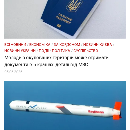
ВСІ НОВИНИ
/
ЕКОНОМІКА
/
ЗА КОРДОНОМ
/
НОВИНИ КИЄВА
/
НОВИНИ УКРАЇНИ
/
ПОДІЇ
/
ПОЛІТИКА
/
СУСПІЛЬСТВО
Молодь з окупованих територій може отримати
документи в 5 країнах: деталі від МЗС
05.06.2026