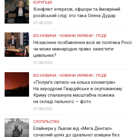
КОРУПЦІЯ
Конфлікт інтересів, офшори та ймовріний
російський слід: хто така Олена Дудар
07.08.2026
ВСІ НОВИНИ
/
НОВИНИ УКРАЇНИ
/
ПОДІЇ
Незаконне позбавлення волі як політика Росії:
чи може міжнародне право захистити
цивільних?
07.08.2026
ВСІ НОВИНИ
/
НОВИНИ УКРАЇНИ
/
ПОДІЇ
«Полум’я світило на кілька кілометрів».
На аеродромі Гвардійське в окупованому
Криму спалахнула масштабна пожежа
на складі пального — фото
07.08.2026
СУСПІЛЬСТВО
Елайнери у Львові від «Мега Дентал»:
сучасний шлях до ідеальної усмішки без