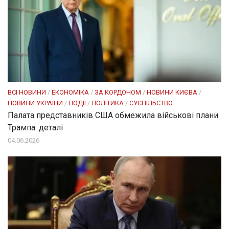
ВСІ НОВИНИ
/
ЕКОНОМІКА
/
ЗА КОРДОНОМ
/
НОВИНИ КИЄВА
/
НОВИНИ УКРАЇНИ
/
ПОДІЇ
/
ПОЛІТИКА
/
СУСПІЛЬСТВО
Палата представників США обмежила військові плани
Трампа: деталі
04.06.2026