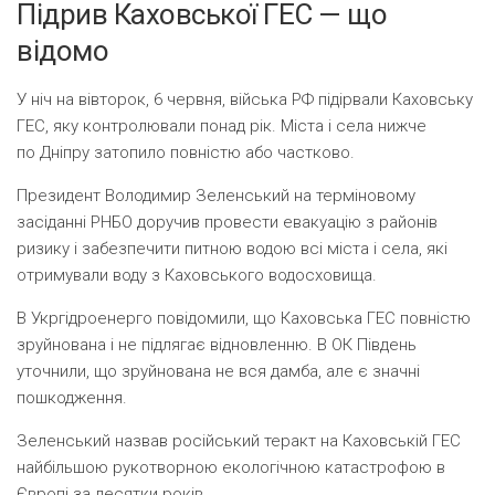
Підрив Каховської ГЕС — що
відомо
У ніч на вівторок, 6 червня, війська РФ підірвали Каховську
ГЕС, яку контролювали понад рік. Міста і села нижче
по Дніпру затопило повністю або частково.
Президент Володимир Зеленський на терміновому
засіданні РНБО доручив провести евакуацію з районів
ризику і забезпечити питною водою всі міста і села, які
отримували воду з Каховського водосховища.
В Укргідроенерго повідомили, що Каховська ГЕС повністю
зруйнована і не підлягає відновленню. В ОК Південь
уточнили, що зруйнована не вся дамба, але є значні
пошкодження.
Зеленський назвав російський теракт на Каховській ГЕС
найбільшою рукотворною екологічною катастрофою в
Європі за десятки років.