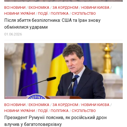
ВСІ НОВИНИ
/
ЕКОНОМІКА
/
ЗА КОРДОНОМ
/
НОВИНИ КИЄВА
/
НОВИНИ УКРАЇНИ
/
ПОДІЇ
/
ПОЛІТИКА
/
СУСПІЛЬСТВО
Після збиття безпілотника: США та Іран знову
обмінялися ударами
01.06.2026
ВСІ НОВИНИ
/
ЕКОНОМІКА
/
ЗА КОРДОНОМ
/
НОВИНИ КИЄВА
/
НОВИНИ УКРАЇНИ
/
ПОДІЇ
/
ПОЛІТИКА
/
СУСПІЛЬСТВО
Президент Румунії пояснив, як російський дрон
влучив у багатоповерхівку