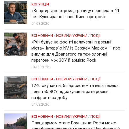
КОРУПЦІЯ
«Квартиры не строил, границу пересекал: 11
лет Кушнира во главе Киевгорстроя»
04.08.2026
ВСІ НОВИНИ
/
НОВИНИ УКРАЇНИ
/
ПОДІЇ
«РФ будує на фронті величезні підземні
міста». Інтерв’ю NV із Сержем Марком — про
виклик для Драпатого та технологічні
перегони між ЗСУ й армією Росії
04.08.2026
ВСІ НОВИНИ
/
НОВИНИ УКРАЇНИ
/
ПОДІЇ
1240 окупантів, 55 артсистем та інша техніка:
Генштаб ЗСУ підрахував втрати росіян
на фронті за добу
04.08.2026
ВСІ НОВИНИ
/
НОВИНИ УКРАЇНИ
/
ПОДІЇ
Плацдармом стане Брянщина. Росія може
спробувати прорвати кордон у Чернігівській