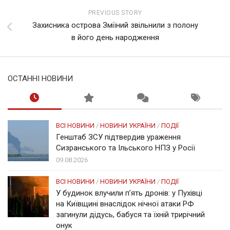
PREVIOUS STORY
Захисника острова Зміїний звільнили з полону
в його день народження
ОСТАННІ НОВИНИ
ВСІ НОВИНИ
/
НОВИНИ УКРАЇНИ
/
ПОДІЇ
Генштаб ЗСУ підтвердив ураження
Сизранського та Ільського НПЗ у Росії
09.08.2026
ВСІ НОВИНИ
/
НОВИНИ УКРАЇНИ
/
ПОДІЇ
У будинок влучили п’ять дронів: у Пухівці
на Київщині внаслідок нічної атаки РФ
загинули дідусь, бабуся та їхній трирічний
онук