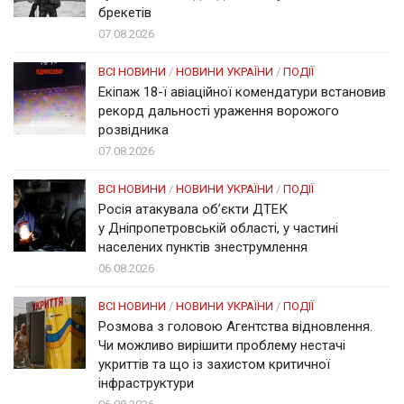
брекетів
07.08.2026
ВСІ НОВИНИ
/
НОВИНИ УКРАЇНИ
/
ПОДІЇ
Екіпаж 18-ї авіаційної комендатури встановив
рекорд дальності ураження ворожого
розвідника
07.08.2026
ВСІ НОВИНИ
/
НОВИНИ УКРАЇНИ
/
ПОДІЇ
Росія атакувала об’єкти ДТЕК
у Дніпропетровській області, у частині
населених пунктів знеструмлення
06.08.2026
ВСІ НОВИНИ
/
НОВИНИ УКРАЇНИ
/
ПОДІЇ
Розмова з головою Агентства відновлення.
Чи можливо вирішити проблему нестачі
укриттів та що із захистом критичної
інфраструктури