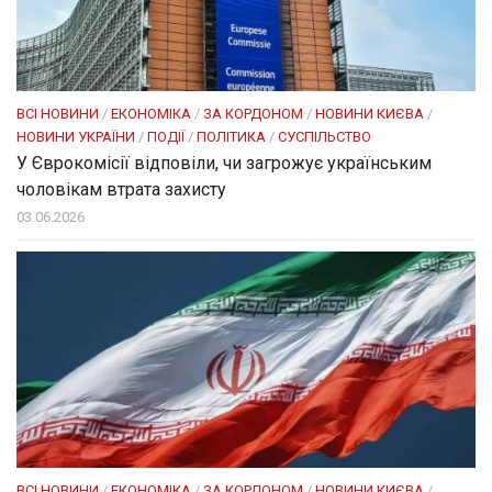
ВСІ НОВИНИ
/
ЕКОНОМІКА
/
ЗА КОРДОНОМ
/
НОВИНИ КИЄВА
/
НОВИНИ УКРАЇНИ
/
ПОДІЇ
/
ПОЛІТИКА
/
СУСПІЛЬСТВО
У Єврокомісії відповіли, чи загрожує українським
чоловікам втрата захисту
03.06.2026
ВСІ НОВИНИ
/
ЕКОНОМІКА
/
ЗА КОРДОНОМ
/
НОВИНИ КИЄВА
/