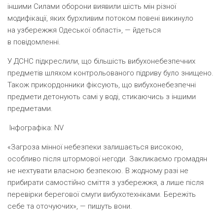
іншими Силами оборони виявили шість мін різної
модифікації, яких бурхливим потоком повені викинуло
на узбережжя Одеської області», — йдеться
в повідомленні.
У ДСНС підкреслили, що більшість вибухонебезпечних
предметів шляхом контрольованого підриву було знищено.
Також прикордонники фіксують, що вибухонебезпечні
предмети детонують самі у воді, стикаючись з іншими
предметами.
Інфографіка: NV
«Загроза мінної небезпеки залишається високою,
особливо після штормової негоди. Закликаємо громадян
не нехтувати власною безпекою. В жодному разі не
прибирати самостійно сміття з узбережжя, а лише після
перевірки берегової смуги вибухотехніками. Бережіть
себе та оточуючих», — пишуть вони.