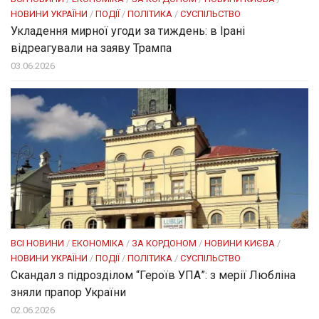
НОВИНИ УКРАЇНИ
/
ПОДІЇ
/
ПОЛІТИКА
/
СУСПІЛЬСТВО
Укладення мирної угоди за тиждень: в Ірані
відреагували на заяву Трампа
03.06.2026
ВСІ НОВИНИ
/
ЕКОНОМІКА
/
ЗА КОРДОНОМ
/
НОВИНИ КИЄВА
/
НОВИНИ УКРАЇНИ
/
ПОДІЇ
/
ПОЛІТИКА
/
СУСПІЛЬСТВО
Скандал з підрозділом “Героїв УПА”: з мерії Любліна
зняли прапор України
02.06.2026