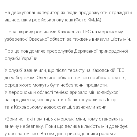
На деокупованих територіях люди продовжують страждати
від наслідків російської окупації (Фото:КМДА)
Після підриву росіянами Каховської ГЕС на морському
узбережжі Одеської області за тиждень виявили шість мін.
Про це повідомляє пресслужба Державної прикордонної
служби України.
У службі зазначили, що після теракту на Каховській ГЕС
до узбережжя Одеської області течією прибиває сміття,
серед якого можуть бути небезпечні предмети.
У Херсонській області течією зривало мінно-вибухові
загородження, які окупанти облаштовували на Дніпрі
та в Каховському водосховищі, зазначили вони.
«Вони не такі помітні, як морські міни, тому становлять
значну небезпеку. Поки що велика кількість мін дрейфує
у воді за течією. За сім днів прикордонники разом з