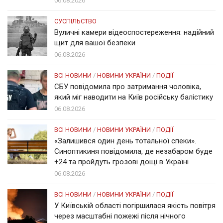
06.08.2026
СУСПІЛЬСТВО
Вуличні камери відеоспостереження: надійний
щит для вашої безпеки
06.08.2026
ВСІ НОВИНИ
/
НОВИНИ УКРАЇНИ
/
ПОДІЇ
СБУ повідомила про затримання чоловіка,
який міг наводити на Київ російську балістику
06.08.2026
ВСІ НОВИНИ
/
НОВИНИ УКРАЇНИ
/
ПОДІЇ
«Залишився один день тотальної спеки».
Синоптикиня повідомила, де незабаром буде
+24 та пройдуть грозові дощі в Україні
06.08.2026
ВСІ НОВИНИ
/
НОВИНИ УКРАЇНИ
/
ПОДІЇ
У Київській області погіршилася якість повітря
через масштабні пожежі після нічного