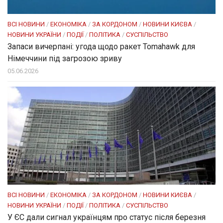
ВСІ НОВИНИ
/
ЕКОНОМІКА
/
ЗА КОРДОНОМ
/
НОВИНИ КИЄВА
/
НОВИНИ УКРАЇНИ
/
ПОДІЇ
/
ПОЛІТИКА
/
СУСПІЛЬСТВО
Запаси вичерпані: угода щодо ракет Tomahawk для
Німеччини під загрозою зриву
05.06.2026
ВСІ НОВИНИ
/
ЕКОНОМІКА
/
ЗА КОРДОНОМ
/
НОВИНИ КИЄВА
/
НОВИНИ УКРАЇНИ
/
ПОДІЇ
/
ПОЛІТИКА
/
СУСПІЛЬСТВО
У ЄС дали сигнал українцям про статус після березня