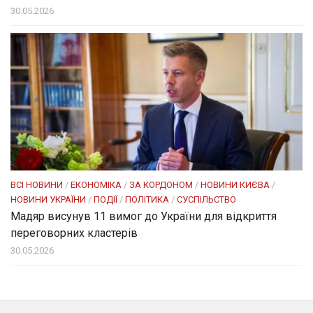
30.05.2026
ВСІ НОВИНИ
/
ЕКОНОМІКА
/
ЗА КОРДОНОМ
/
НОВИНИ КИЄВА
/
НОВИНИ УКРАЇНИ
/
ПОДІЇ
/
ПОЛІТИКА
/
СУСПІЛЬСТВО
Мадяр висунув 11 вимог до України для відкриття
переговорних кластерів
30.05.2026