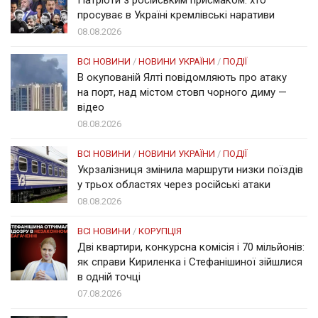
просуває в Україні кремлівські наративи
08.08.2026
ВСІ НОВИНИ
/
НОВИНИ УКРАЇНИ
/
ПОДІЇ
В окупованій Ялті повідомляють про атаку
на порт, над містом стовп чорного диму —
відео
08.08.2026
ВСІ НОВИНИ
/
НОВИНИ УКРАЇНИ
/
ПОДІЇ
Укрзалізниця змінила маршрути низки поїздів
у трьох областях через російські атаки
08.08.2026
ВСІ НОВИНИ
/
КОРУПЦІЯ
Дві квартири, конкурсна комісія і 70 мільйонів:
як справи Кириленка і Стефанішиної зійшлися
в одній точці
07.08.2026