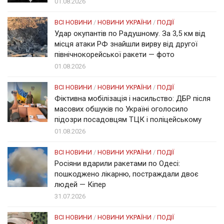
01.08.2026
ВСІ НОВИНИ
/
НОВИНИ УКРАЇНИ
/
ПОДІЇ
Удар окупантів по Радушному. За 3,5 км від
місця атаки РФ знайшли вирву від другої
північнокорейської ракети — фото
01.08.2026
ВСІ НОВИНИ
/
НОВИНИ УКРАЇНИ
/
ПОДІЇ
Фіктивна мобілізація і насильство: ДБР після
масових обшуків по Україні оголосило
підозри посадовцям ТЦК і поліцейському
01.08.2026
ВСІ НОВИНИ
/
НОВИНИ УКРАЇНИ
/
ПОДІЇ
Росіяни вдарили ракетами по Одесі:
пошкоджено лікарню, постраждали двоє
людей — Кіпер
31.07.2026
ВСІ НОВИНИ
/
НОВИНИ УКРАЇНИ
/
ПОДІЇ