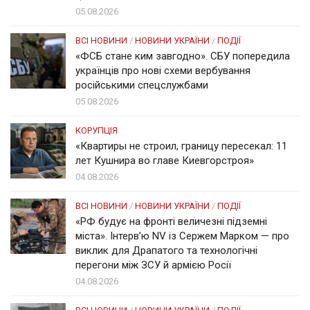
05.08.2026
ВСІ НОВИНИ
/
НОВИНИ УКРАЇНИ
/
ПОДІЇ
«ФСБ стане ким завгодно». СБУ попередила
українців про нові схеми вербування
російськими спецслужбами
05.08.2026
КОРУПЦІЯ
«Квартиры не строил, границу пересекал: 11
лет Кушнира во главе Киевгорстроя»
04.08.2026
ВСІ НОВИНИ
/
НОВИНИ УКРАЇНИ
/
ПОДІЇ
«РФ будує на фронті величезні підземні
міста». Інтерв’ю NV із Сержем Марком — про
виклик для Драпатого та технологічні
перегони між ЗСУ й армією Росії
04.08.2026