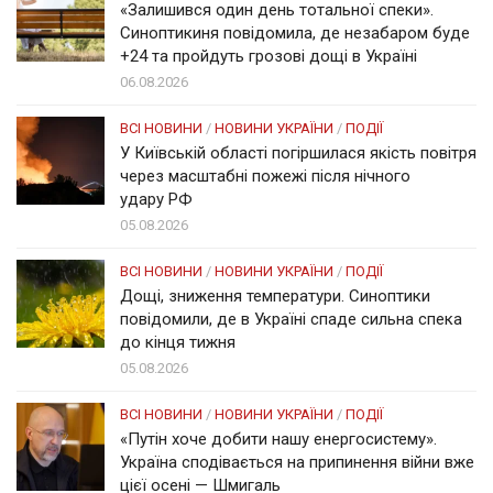
«Залишився один день тотальної спеки».
Синоптикиня повідомила, де незабаром буде
+24 та пройдуть грозові дощі в Україні
06.08.2026
ВСІ НОВИНИ
/
НОВИНИ УКРАЇНИ
/
ПОДІЇ
У Київській області погіршилася якість повітря
через масштабні пожежі після нічного
удару РФ
05.08.2026
ВСІ НОВИНИ
/
НОВИНИ УКРАЇНИ
/
ПОДІЇ
Дощі, зниження температури. Синоптики
повідомили, де в Україні спаде сильна спека
до кінця тижня
05.08.2026
ВСІ НОВИНИ
/
НОВИНИ УКРАЇНИ
/
ПОДІЇ
«Путін хоче добити нашу енергосистему».
Україна сподівається на припинення війни вже
цієї осені — Шмигаль