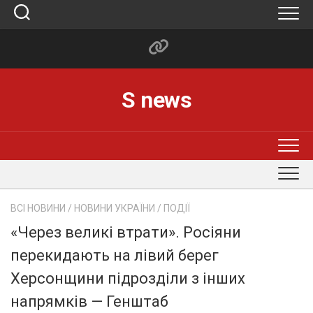
Skip
to
content
S news
ВСІ НОВИНИ
/
НОВИНИ УКРАЇНИ
/
ПОДІЇ
«Через великі втрати». Росіяни
перекидають на лівий берег
Херсонщини підрозділи з інших
напрямків — Генштаб