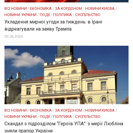
ВСІ НОВИНИ
/
ЕКОНОМІКА
/
ЗА КОРДОНОМ
/
НОВИНИ КИЄВА
/
НОВИНИ УКРАЇНИ
/
ПОДІЇ
/
ПОЛІТИКА
/
СУСПІЛЬСТВО
Укладення мирної угоди за тиждень: в Ірані
відреагували на заяву Трампа
03.06.2026
ВСІ НОВИНИ
/
ЕКОНОМІКА
/
ЗА КОРДОНОМ
/
НОВИНИ КИЄВА
/
НОВИНИ УКРАЇНИ
/
ПОДІЇ
/
ПОЛІТИКА
/
СУСПІЛЬСТВО
Скандал з підрозділом “Героїв УПА”: з мерії Любліна
зняли прапор України