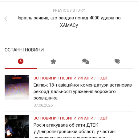
PREVIOUS STORY
Ізраїль заявив, що завдав понад 4000 ударів по
ХАМАСу
ОСТАННІ НОВИНИ
ВСІ НОВИНИ
/
НОВИНИ УКРАЇНИ
/
ПОДІЇ
Екіпаж 18-ї авіаційної комендатури встановив
рекорд дальності ураження ворожого
розвідника
07.08.2026
ВСІ НОВИНИ
/
НОВИНИ УКРАЇНИ
/
ПОДІЇ
Росія атакувала об’єкти ДТЕК
у Дніпропетровській області, у частині
населених пунктів знеструмлення