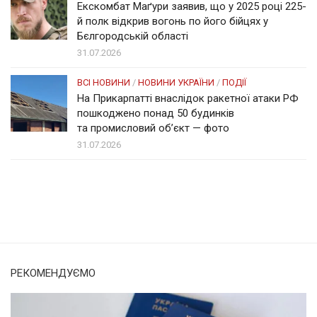
Екскомбат Маґури заявив, що у 2025 році 225-
й полк відкрив вогонь по його бійцях у
Бєлгородській області
31.07.2026
ВСІ НОВИНИ
/
НОВИНИ УКРАЇНИ
/
ПОДІЇ
На Прикарпатті внаслідок ракетної атаки РФ
пошкоджено понад 50 будинків
та промисловий об’єкт — фото
31.07.2026
Солом'янка
Наш Поділ
РЕКОМЕНДУЄМО