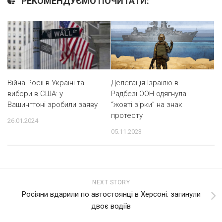
РЕКОМЕНДУЄМО ПОЧИТАТИ:
Війна Росії в Україні та
Делегація Ізраїлю в
вибори в США: у
Радбезі ООН одягнула
Вашингтоні зробили заяву
“жовті зірки” на знак
протесту
26.01.2024
05.11.2023
NEXT STORY
Росіяни вдарили по автостоянці в Херсоні: загинули
двоє водіїв