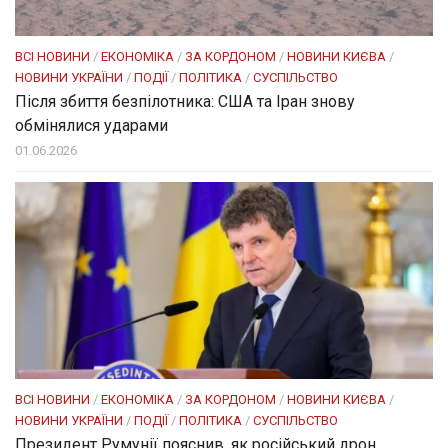
ВСІ НОВИНИ
/
ЕКОНОМІКА
/
ЗА КОРДОНОМ
/
НОВИНИ КИЄВА
/
НОВИНИ УКРАЇНИ
/
ПОДІЇ
/
ПОЛІТИКА
/
СУСПІЛЬСТВО
Після збиття безпілотника: США та Іран знову
обмінялися ударами
01.06.2026
ВСІ НОВИНИ
/
ЕКОНОМІКА
/
ЗА КОРДОНОМ
/
НОВИНИ КИЄВА
/
НОВИНИ УКРАЇНИ
/
ПОДІЇ
/
ПОЛІТИКА
/
СУСПІЛЬСТВО
Президент Румунії пояснив, як російський дрон