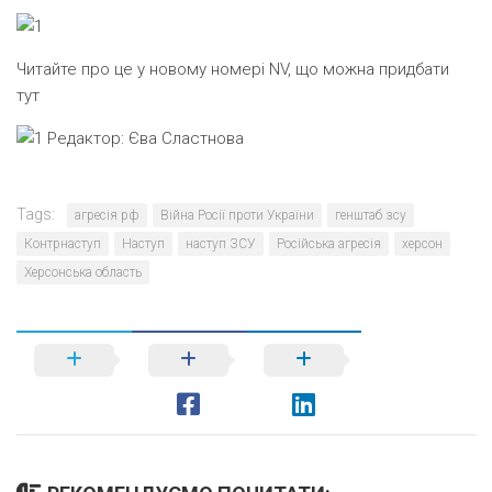
Читайте про це у новому номері NV, що можна придбати
тут
Редактор:
Єва Сластнова
Tags:
агресія рф
Війна Росії проти України
генштаб зсу
Контрнаступ
Наступ
наступ ЗСУ
Російська агресія
херсон
Херсонська область