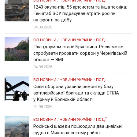
ВСІ НОВИНИ
/
НОВИНИ УКРАЇНИ
/
ПОДІЇ
1240 окупантів, 55 артсистем та інша техніка:
Генштаб ЗСУ підрахував втрати росіян
на фронті за добу
04.08.2026
ВСІ НОВИНИ
/
НОВИНИ УКРАЇНИ
/
ПОДІЇ
Плацдармом стане Брянщина. Росія може
спробувати прорвати кордон у Чернігівській
області — ЗМІ
04.08.2026
ВСІ НОВИНИ
/
НОВИНИ УКРАЇНИ
/
ПОДІЇ
Сили оборони уразили ремонтну базу
артилерійської бригади та склади БПЛА
у Криму й Брянській області
04.08.2026
ВСІ НОВИНИ
/
НОВИНИ УКРАЇНИ
/
ПОДІЇ
Російські шахеди пошкодили два цивільні
судна в Миколаївському районі