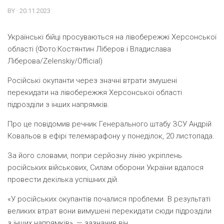
BY · 20.11.2023
Українські бійці просуваються на лівобережжі Херсонської
області (Фото:Костянтин Ліберов і Владислава
Ліберова/Zelenskiy/Official)
Російські окупанти через значні втрати змушені
перекидати на лівобережжя Херсонської області
підрозділи з інших напрямків.
Про це повідомив речник Генерального штабу ЗСУ Андрій
Ковальов в ефірі телемарафону у понеділок, 20 листопада.
За його словами, попри серйозну лінію укріплень
російських військових, Силам оборони України вдалося
провести декілька успішних дій.
«У російських окупантів почалися проблеми. В результаті
великих втрат вони вимушені перекидати сюди підрозділи
з інших напрямків», — зазначив він.