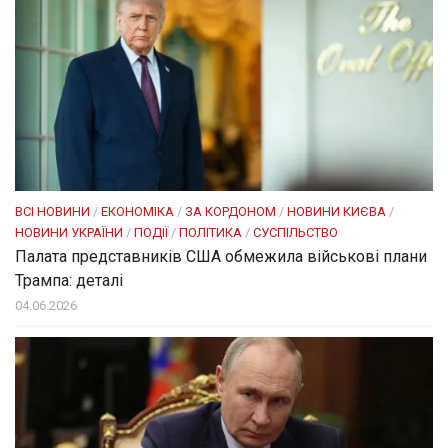
ВСІ НОВИНИ
/
ЕКОНОМІКА
/
ЗА КОРДОНОМ
/
НОВИНИ КИЄВА
/
НОВИНИ УКРАЇНИ
/
ПОДІЇ
/
ПОЛІТИКА
/
СУСПІЛЬСТВО
Палата представників США обмежила військові плани
Трампа: деталі
04.06.2026