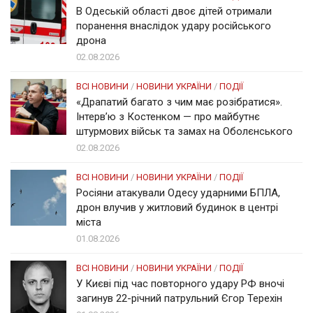
В Одеській області двоє дітей отримали
поранення внаслідок удару російського
дрона
02.08.2026
ВСІ НОВИНИ
/
НОВИНИ УКРАЇНИ
/
ПОДІЇ
«Драпатий багато з чим має розібратися».
Інтерв’ю з Костенком — про майбутнє
штурмових військ та замах на Оболєнського
02.08.2026
ВСІ НОВИНИ
/
НОВИНИ УКРАЇНИ
/
ПОДІЇ
Росіяни атакували Одесу ударними БПЛА,
дрон влучив у житловий будинок в центрі
міста
01.08.2026
ВСІ НОВИНИ
/
НОВИНИ УКРАЇНИ
/
ПОДІЇ
У Києві під час повторного удару РФ вночі
загинув 22-річний патрульний Єгор Терехін