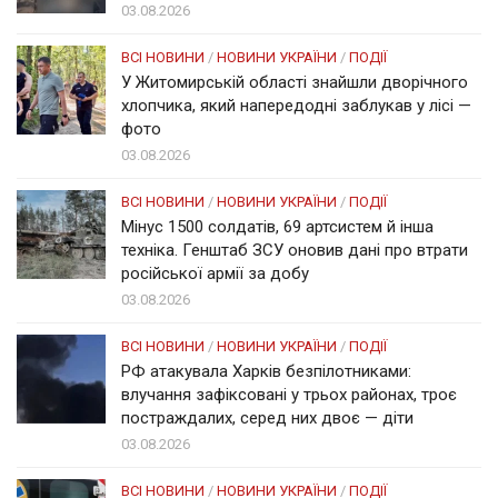
03.08.2026
ВСІ НОВИНИ
/
НОВИНИ УКРАЇНИ
/
ПОДІЇ
У Житомирській області знайшли дворічного
хлопчика, який напередодні заблукав у лісі —
фото
03.08.2026
ВСІ НОВИНИ
/
НОВИНИ УКРАЇНИ
/
ПОДІЇ
Мінус 1500 солдатів, 69 артсистем й інша
техніка. Генштаб ЗСУ оновив дані про втрати
російської армії за добу
03.08.2026
ВСІ НОВИНИ
/
НОВИНИ УКРАЇНИ
/
ПОДІЇ
РФ атакувала Харків безпілотниками:
влучання зафіксовані у трьох районах, троє
постраждалих, серед них двоє — діти
03.08.2026
ВСІ НОВИНИ
/
НОВИНИ УКРАЇНИ
/
ПОДІЇ