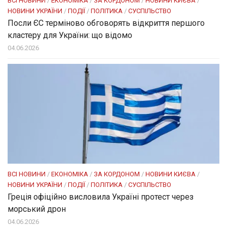
ВСІ НОВИНИ
/
ЕКОНОМІКА
/
ЗА КОРДОНОМ
/
НОВИНИ КИЄВА
/
НОВИНИ УКРАЇНИ
/
ПОДІЇ
/
ПОЛІТИКА
/
СУСПІЛЬСТВО
Посли ЄC терміново обговорять відкриття першого
кластеру для України: що відомо
04.06.2026
ВСІ НОВИНИ
/
ЕКОНОМІКА
/
ЗА КОРДОНОМ
/
НОВИНИ КИЄВА
/
НОВИНИ УКРАЇНИ
/
ПОДІЇ
/
ПОЛІТИКА
/
СУСПІЛЬСТВО
Греція офіційно висловила Україні протест через
морський дрон
04.06.2026