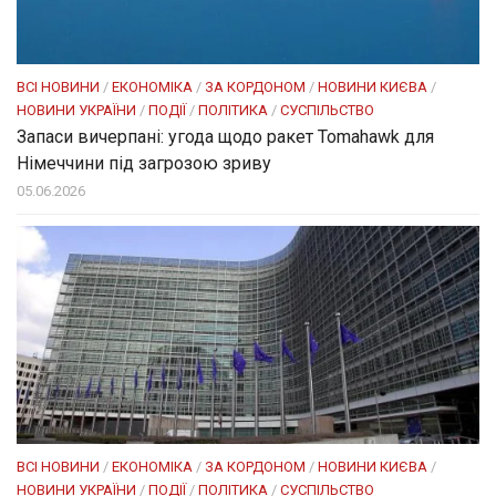
ВСІ НОВИНИ
/
ЕКОНОМІКА
/
ЗА КОРДОНОМ
/
НОВИНИ КИЄВА
/
НОВИНИ УКРАЇНИ
/
ПОДІЇ
/
ПОЛІТИКА
/
СУСПІЛЬСТВО
Запаси вичерпані: угода щодо ракет Tomahawk для
Німеччини під загрозою зриву
05.06.2026
ВСІ НОВИНИ
/
ЕКОНОМІКА
/
ЗА КОРДОНОМ
/
НОВИНИ КИЄВА
/
НОВИНИ УКРАЇНИ
/
ПОДІЇ
/
ПОЛІТИКА
/
СУСПІЛЬСТВО