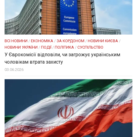
ВСІ НОВИНИ
/
ЕКОНОМІКА
/
ЗА КОРДОНОМ
/
НОВИНИ КИЄВА
/
НОВИНИ УКРАЇНИ
/
ПОДІЇ
/
ПОЛІТИКА
/
СУСПІЛЬСТВО
У Єврокомісії відповіли, чи загрожує українським
чоловікам втрата захисту
03.06.2026