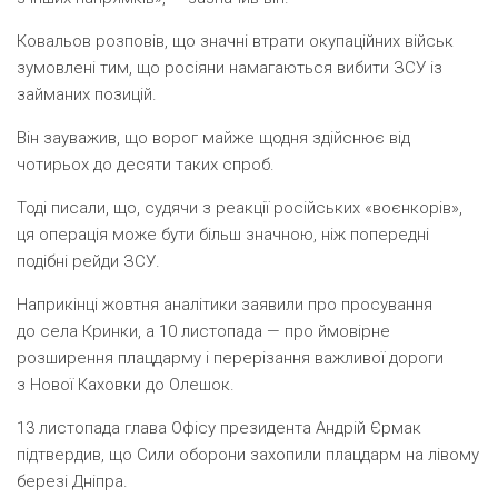
Ковальов розповів, що значні втрати окупаційних військ
зумовлені тим, що росіяни намагаються вибити ЗСУ із
займаних позицій.
Він зауважив, що ворог майже щодня здійснює від
чотирьох до десяти таких спроб.
Тоді писали, що, судячи з реакції російських
«
воєнкорів»,
ця операція може бути більш значною, ніж попередні
подібні рейди ЗСУ.
Наприкінці жовтня аналітики заявили про просування
до села Кринки, а 10 листопада — про ймовірне
розширення плацдарму і перерізання важливої дороги
з Нової Каховки до Олешок.
13 листопада глава Офісу президента Андрій Єрмак
підтвердив, що Сили оборони захопили плацдарм на лівому
березі Дніпра.