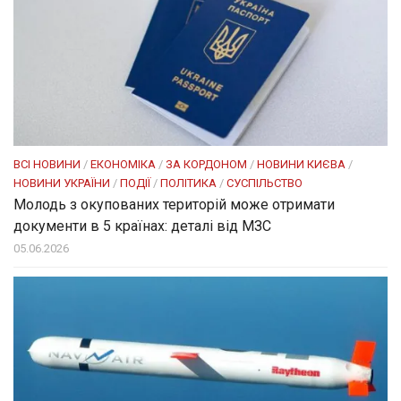
ВСІ НОВИНИ
/
ЕКОНОМІКА
/
ЗА КОРДОНОМ
/
НОВИНИ КИЄВА
/
НОВИНИ УКРАЇНИ
/
ПОДІЇ
/
ПОЛІТИКА
/
СУСПІЛЬСТВО
Молодь з окупованих територій може отримати
документи в 5 країнах: деталі від МЗС
05.06.2026