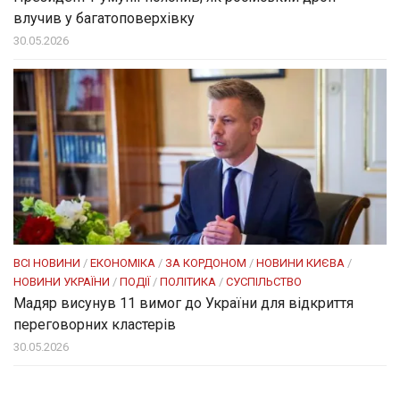
влучив у багатоповерхівку
30.05.2026
ВСІ НОВИНИ
/
ЕКОНОМІКА
/
ЗА КОРДОНОМ
/
НОВИНИ КИЄВА
/
НОВИНИ УКРАЇНИ
/
ПОДІЇ
/
ПОЛІТИКА
/
СУСПІЛЬСТВО
Мадяр висунув 11 вимог до України для відкриття
переговорних кластерів
30.05.2026