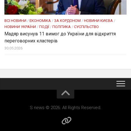
ВСІ НОВИНИ
/
ЕКОНОМІКА
/
ЗА КОРДОНОМ
/
НОВИНИ КИЄВА
/
НОВИНИ УКРАЇНИ
/
ПОДІЇ
/
ПОЛІТИКА
/
СУСПІЛЬСТВО
Мадяр висунув 11 вимог до України для відкриття
переговорних кластерів
30.05.2026
S news © 2026. All Rights Reserved.