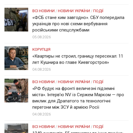
ВСІ НОВИНИ
/
НОВИНИ УКРАЇНИ
/
ПОДІЇ
«ФСБ стане ким завгодно». СБУ попередила
українців про нові схеми вербування
російськими спецслужбами
05.08.2026
КОРУПЦІЯ
«Квартиры не строил, границу пересекал: 11
лет Кушнира во главе Киевгорстроя»
04.08.2026
ВСІ НОВИНИ
/
НОВИНИ УКРАЇНИ
/
ПОДІЇ
«РФ будує на фронті величезні підземні
міста». Інтерв’ю NV із Сержем Марком — про
виклик для Драпатого та технологічні
перегони між ЗСУ й армією Росії
04.08.2026
ВСІ НОВИНИ
/
НОВИНИ УКРАЇНИ
/
ПОДІЇ