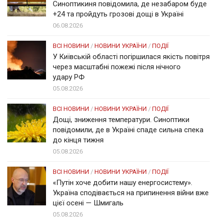
Синоптикиня повідомила, де незабаром буде
+24 та пройдуть грозові дощі в Україні
06.08.2026
ВСІ НОВИНИ
/
НОВИНИ УКРАЇНИ
/
ПОДІЇ
У Київській області погіршилася якість повітря
через масштабні пожежі після нічного
удару РФ
05.08.2026
ВСІ НОВИНИ
/
НОВИНИ УКРАЇНИ
/
ПОДІЇ
Дощі, зниження температури. Синоптики
повідомили, де в Україні спаде сильна спека
до кінця тижня
05.08.2026
ВСІ НОВИНИ
/
НОВИНИ УКРАЇНИ
/
ПОДІЇ
«Путін хоче добити нашу енергосистему».
Україна сподівається на припинення війни вже
цієї осені — Шмигаль
05.08.2026