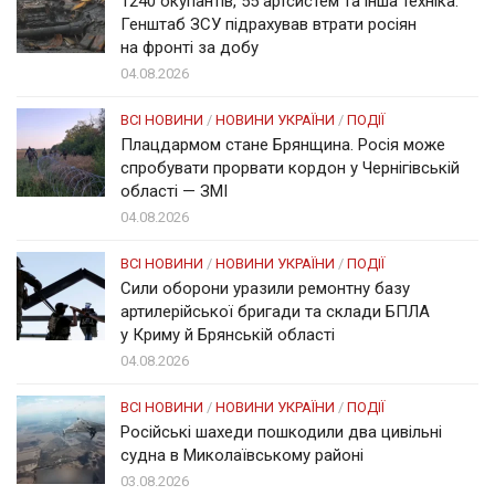
1240 окупантів, 55 артсистем та інша техніка:
Генштаб ЗСУ підрахував втрати росіян
на фронті за добу
04.08.2026
ВСІ НОВИНИ
/
НОВИНИ УКРАЇНИ
/
ПОДІЇ
Плацдармом стане Брянщина. Росія може
спробувати прорвати кордон у Чернігівській
області — ЗМІ
04.08.2026
ВСІ НОВИНИ
/
НОВИНИ УКРАЇНИ
/
ПОДІЇ
Сили оборони уразили ремонтну базу
артилерійської бригади та склади БПЛА
у Криму й Брянській області
04.08.2026
ВСІ НОВИНИ
/
НОВИНИ УКРАЇНИ
/
ПОДІЇ
Російські шахеди пошкодили два цивільні
судна в Миколаївському районі
03.08.2026