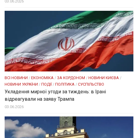
03.06.2026
ВСІ НОВИНИ
/
ЕКОНОМІКА
/
ЗА КОРДОНОМ
/
НОВИНИ КИЄВА
/
НОВИНИ УКРАЇНИ
/
ПОДІЇ
/
ПОЛІТИКА
/
СУСПІЛЬСТВО
Укладення мирної угоди за тиждень: в Ірані
відреагували на заяву Трампа
03.06.2026