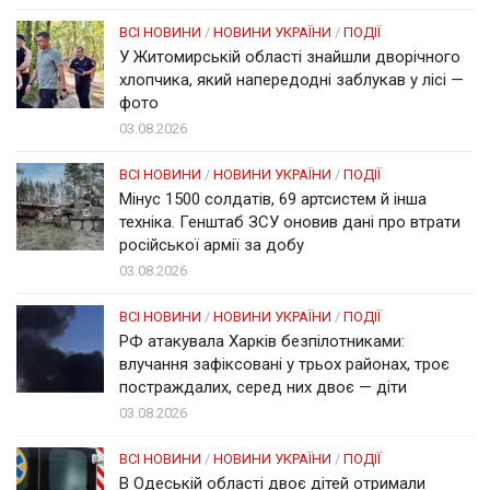
ВСІ НОВИНИ
/
НОВИНИ УКРАЇНИ
/
ПОДІЇ
У Житомирській області знайшли дворічного
хлопчика, який напередодні заблукав у лісі —
фото
03.08.2026
ВСІ НОВИНИ
/
НОВИНИ УКРАЇНИ
/
ПОДІЇ
Мінус 1500 солдатів, 69 артсистем й інша
техніка. Генштаб ЗСУ оновив дані про втрати
російської армії за добу
03.08.2026
ВСІ НОВИНИ
/
НОВИНИ УКРАЇНИ
/
ПОДІЇ
РФ атакувала Харків безпілотниками:
влучання зафіксовані у трьох районах, троє
постраждалих, серед них двоє — діти
03.08.2026
ВСІ НОВИНИ
/
НОВИНИ УКРАЇНИ
/
ПОДІЇ
В Одеській області двоє дітей отримали