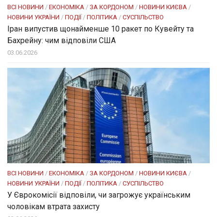
ВСІ НОВИНИ
/
ЕКОНОМІКА
/
ЗА КОРДОНОМ
/
НОВИНИ КИЄВА
/
НОВИНИ УКРАЇНИ
/
ПОДІЇ
/
ПОЛІТИКА
/
СУСПІЛЬСТВО
Іран випустив щонайменше 10 ракет по Кувейту та
Бахрейну: чим відповіли США
03.06.2026
ВСІ НОВИНИ
/
ЕКОНОМІКА
/
ЗА КОРДОНОМ
/
НОВИНИ КИЄВА
/
НОВИНИ УКРАЇНИ
/
ПОДІЇ
/
ПОЛІТИКА
/
СУСПІЛЬСТВО
У Єврокомісії відповіли, чи загрожує українським
чоловікам втрата захисту