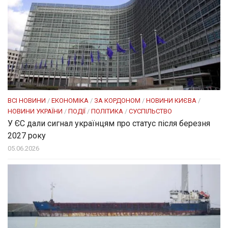
ВСІ НОВИНИ
/
ЕКОНОМІКА
/
ЗА КОРДОНОМ
/
НОВИНИ КИЄВА
/
НОВИНИ УКРАЇНИ
/
ПОДІЇ
/
ПОЛІТИКА
/
СУСПІЛЬСТВО
У ЄС дали сигнал українцям про статус після березня
2027 року
05.06.2026