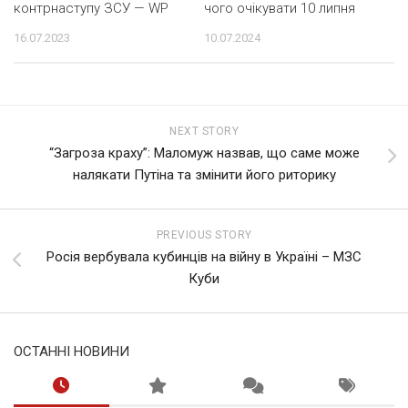
чого очікувати 10 липня
контрнаступу ЗСУ — WP
10.07.2024
16.07.2023
NEXT STORY
“Загроза краху”: Маломуж назвав, що саме може
налякати Путіна та змінити його риторику
PREVIOUS STORY
Росія вербувала кубинців на війну в Україні – МЗС
Куби
ОСТАННІ НОВИНИ