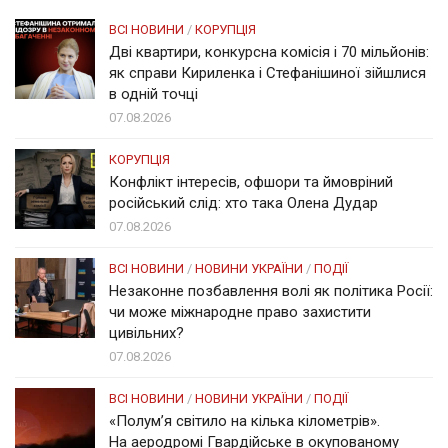
ВСІ НОВИНИ
/
КОРУПЦІЯ
Дві квартири, конкурсна комісія і 70 мільйонів:
як справи Кириленка і Стефанішиної зійшлися
в одній точці
07.08.2026
КОРУПЦІЯ
Конфлікт інтересів, офшори та ймовріний
російський слід: хто така Олена Дудар
07.08.2026
ВСІ НОВИНИ
/
НОВИНИ УКРАЇНИ
/
ПОДІЇ
Незаконне позбавлення волі як політика Росії:
чи може міжнародне право захистити
цивільних?
07.08.2026
ВСІ НОВИНИ
/
НОВИНИ УКРАЇНИ
/
ПОДІЇ
«Полум’я світило на кілька кілометрів».
На аеродромі Гвардійське в окупованому