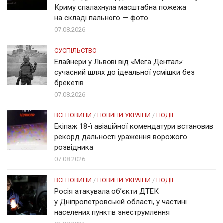
Криму спалахнула масштабна пожежа
на складі пального — фото
07.08.2026
СУСПІЛЬСТВО
Елайнери у Львові від «Мега Дентал»:
сучасний шлях до ідеальної усмішки без
брекетів
07.08.2026
ВСІ НОВИНИ
/
НОВИНИ УКРАЇНИ
/
ПОДІЇ
Екіпаж 18-ї авіаційної комендатури встановив
рекорд дальності ураження ворожого
розвідника
07.08.2026
ВСІ НОВИНИ
/
НОВИНИ УКРАЇНИ
/
ПОДІЇ
Росія атакувала об’єкти ДТЕК
у Дніпропетровській області, у частині
населених пунктів знеструмлення