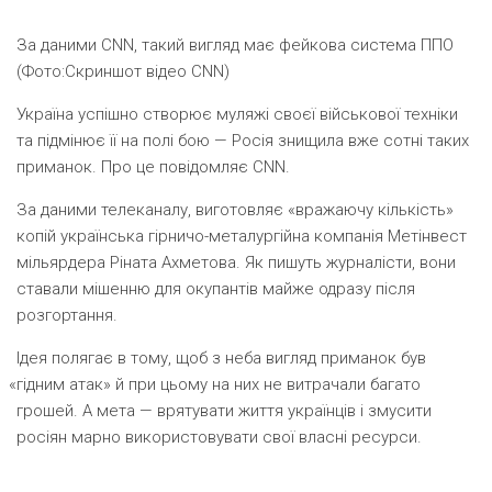
За даними СNN, такий вигляд має фейкова система ППО
(Фото:Скриншот відео CNN)
Україна успішно створює муляжі своєї військової техніки
та підмінює її на полі бою — Росія знищила вже сотні таких
приманок. Про це повідомляє CNN.
За даними телеканалу, виготовляє «вражаючу кількість»
копій українська гірничо-металургійна компанія Метінвест
мільярдера Ріната Ахметова. Як пишуть журналісти, вони
ставали мішенню для окупантів майже одразу після
розгортання.
Ідея полягає в тому, щоб з неба вигляд приманок був
«
гідним атак» й при цьому на них не витрачали багато
грошей. А мета — врятувати життя українців і змусити
росіян марно використовувати свої власні ресурси.