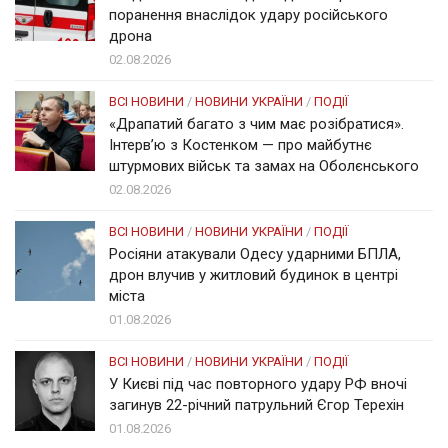
поранення внаслідок удару російського
дрона
02.08.2026
ВСІ НОВИНИ
/
НОВИНИ УКРАЇНИ
/
ПОДІЇ
«Драпатий багато з чим має розібратися».
Інтерв’ю з Костенком — про майбутнє
штурмових військ та замах на Оболєнського
02.08.2026
ВСІ НОВИНИ
/
НОВИНИ УКРАЇНИ
/
ПОДІЇ
Росіяни атакували Одесу ударними БПЛА,
дрон влучив у житловий будинок в центрі
міста
01.08.2026
ВСІ НОВИНИ
/
НОВИНИ УКРАЇНИ
/
ПОДІЇ
У Києві під час повторного удару РФ вночі
загинув 22-річний патрульний Єгор Терехін
01.08.2026