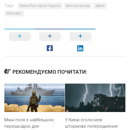
Tags:
Війна Росії проти України
Воєнна техніка
зброя
Метінвест
РЕКОМЕНДУЄМО ПОЧИТАТИ:
У Києві оголосили
Мінні поля є найбільшою
штормове попередження:
перешкодою для