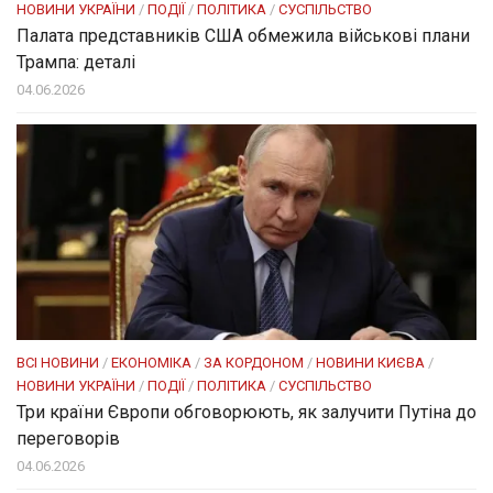
НОВИНИ УКРАЇНИ
/
ПОДІЇ
/
ПОЛІТИКА
/
СУСПІЛЬСТВО
Палата представників США обмежила військові плани
Трампа: деталі
04.06.2026
ВСІ НОВИНИ
/
ЕКОНОМІКА
/
ЗА КОРДОНОМ
/
НОВИНИ КИЄВА
/
НОВИНИ УКРАЇНИ
/
ПОДІЇ
/
ПОЛІТИКА
/
СУСПІЛЬСТВО
Три країни Європи обговорюють, як залучити Путіна до
переговорів
04.06.2026