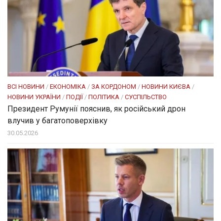
ВСІ НОВИНИ
/
ЕКОНОМІКА
/
ЗА КОРДОНОМ
/
НОВИНИ КИЄВА
/
НОВИНИ УКРАЇНИ
/
ПОДІЇ
/
ПОЛІТИКА
/
СУСПІЛЬСТВО
Президент Румунії пояснив, як російський дрон
влучив у багатоповерхівку
30.05.2026