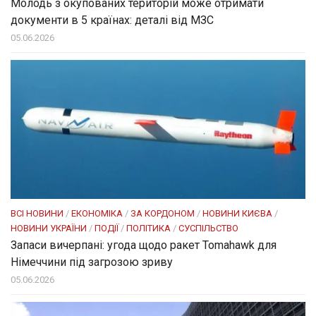
Молодь з окупованих територій може отримати
документи в 5 країнах: деталі від МЗС
05.06.2026
ВСІ НОВИНИ
/
ЕКОНОМІКА
/
ЗА КОРДОНОМ
/
НОВИНИ КИЄВА
/
НОВИНИ УКРАЇНИ
/
ПОДІЇ
/
ПОЛІТИКА
/
СУСПІЛЬСТВО
Запаси вичерпані: угода щодо ракет Tomahawk для
Німеччини під загрозою зриву
05.06.2026