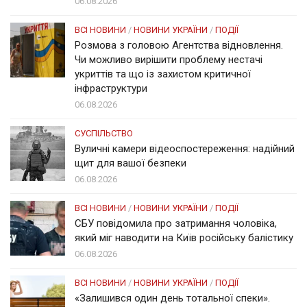
06.08.2026
ВСІ НОВИНИ
/
НОВИНИ УКРАЇНИ
/
ПОДІЇ
Розмова з головою Агентства відновлення.
Чи можливо вирішити проблему нестачі
укриттів та що із захистом критичної
інфраструктури
06.08.2026
СУСПІЛЬСТВО
Вуличні камери відеоспостереження: надійний
щит для вашої безпеки
06.08.2026
ВСІ НОВИНИ
/
НОВИНИ УКРАЇНИ
/
ПОДІЇ
СБУ повідомила про затримання чоловіка,
який міг наводити на Київ російську балістику
06.08.2026
ВСІ НОВИНИ
/
НОВИНИ УКРАЇНИ
/
ПОДІЇ
«Залишився один день тотальної спеки».