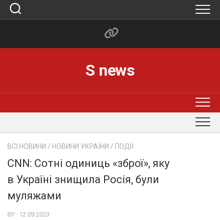
Skip
to
content
S news
ВСІ НОВИНИ
/
НОВИНИ УКРАЇНИ
/
ПОДІЇ
CNN: Сотні одиниць «зброї», яку
в Україні знищила Росія, були
муляжами
BY · 12.09.2023