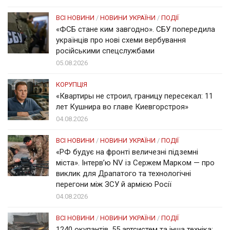
ВСІ НОВИНИ
/
НОВИНИ УКРАЇНИ
/
ПОДІЇ
«ФСБ стане ким завгодно». СБУ попередила
українців про нові схеми вербування
російськими спецслужбами
05.08.2026
КОРУПЦІЯ
«Квартиры не строил, границу пересекал: 11
лет Кушнира во главе Киевгорстроя»
04.08.2026
ВСІ НОВИНИ
/
НОВИНИ УКРАЇНИ
/
ПОДІЇ
«РФ будує на фронті величезні підземні
міста». Інтерв’ю NV із Сержем Марком — про
виклик для Драпатого та технологічні
перегони між ЗСУ й армією Росії
04.08.2026
ВСІ НОВИНИ
/
НОВИНИ УКРАЇНИ
/
ПОДІЇ
1240 окупантів, 55 артсистем та інша техніка: