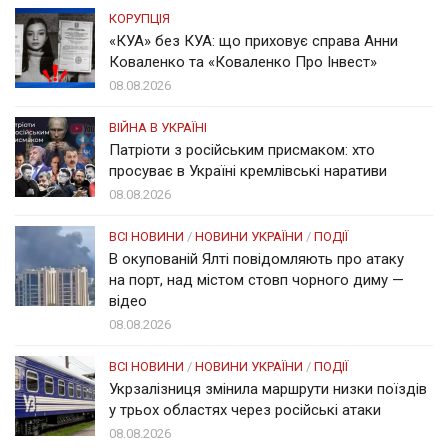
КОРУПЦІЯ
«КУА» без КУА: що приховує справа Анни
Коваленко та «Коваленко Про Інвест»
08.08.2026
ВІЙНА В УКРАЇНІ
Патріоти з російським присмаком: хто
просуває в Україні кремлівські наративи
08.08.2026
ВСІ НОВИНИ
/
НОВИНИ УКРАЇНИ
/
ПОДІЇ
В окупованій Ялті повідомляють про атаку
на порт, над містом стовп чорного диму —
відео
08.08.2026
ВСІ НОВИНИ
/
НОВИНИ УКРАЇНИ
/
ПОДІЇ
Укрзалізниця змінила маршрути низки поїздів
у трьох областях через російські атаки
08.08.2026