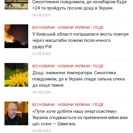
Синоптикиня повідомила, де незабаром буде
+24 та пройдуть грозові дощі в Україні
06.08.2026
ВСІ НОВИНИ
/
НОВИНИ УКРАЇНИ
/
ПОДІЇ
У Київській області погіршилася якість повітря
через масштабні пожежі після нічного
удару РФ
05.08.2026
ВСІ НОВИНИ
/
НОВИНИ УКРАЇНИ
/
ПОДІЇ
Дощі, зниження температури. Синоптики
повідомили, де в Україні спаде сильна спека
до кінця тижня
05.08.2026
ВСІ НОВИНИ
/
НОВИНИ УКРАЇНИ
/
ПОДІЇ
«Путін хоче добити нашу енергосистему».
Україна сподівається на припинення війни вже
цієї осені — Шмигаль
05.08.2026