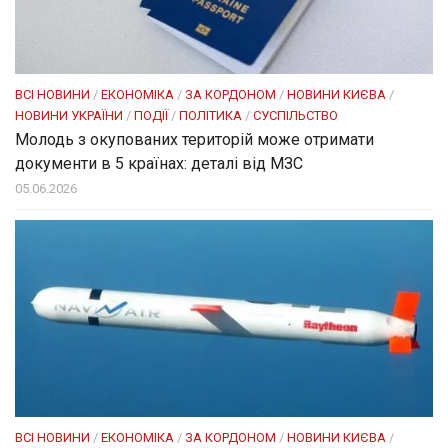
ВСІ НОВИНИ
/
ЕКОНОМІКА
/
ЗА КОРДОНОМ
/
НОВИНИ КИЄВА
/
НОВИНИ УКРАЇНИ
/
ПОДІЇ
/
ПОЛІТИКА
/
СУСПІЛЬСТВО
Молодь з окупованих територій може отримати
документи в 5 країнах: деталі від МЗС
05.06.2026
ВСІ НОВИНИ
/
ЕКОНОМІКА
/
ЗА КОРДОНОМ
/
НОВИНИ КИЄВА
/