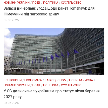
НОВИНИ УКРАЇНИ
/
ПОДІЇ
/
ПОЛІТИКА
/
СУСПІЛЬСТВО
Запаси вичерпані: угода щодо ракет Tomahawk для
Німеччини під загрозою зриву
05.06.2026
ВСІ НОВИНИ
/
ЕКОНОМІКА
/
ЗА КОРДОНОМ
/
НОВИНИ КИЄВА
/
НОВИНИ УКРАЇНИ
/
ПОДІЇ
/
ПОЛІТИКА
/
СУСПІЛЬСТВО
У ЄС дали сигнал українцям про статус після березня
2027 року
05.06.2026