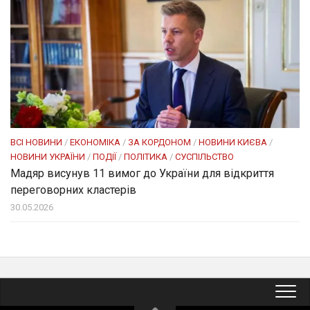
ВСІ НОВИНИ
/
ЕКОНОМІКА
/
ЗА КОРДОНОМ
/
НОВИНИ КИЄВА
/
НОВИНИ УКРАЇНИ
/
ПОДІЇ
/
ПОЛІТИКА
/
СУСПІЛЬСТВО
Мадяр висунув 11 вимог до України для відкриття
переговорних кластерів
30.05.2026