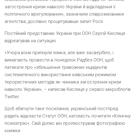
загострення кризи навколо України й відкладення її
політичного врегулювання», зазначили співрозмовники
агентства, дослівно процитувавши запит Росії.
Постійний представник України при ООН Сергій Кислиця
відреагував на ситуацію.
«Учора вони припнули язика, але вже засвербіло, і
вимагають провести в понеділок Радбез ООН, щоб
патякати про «збільшення тривожних інцидентів
систематичного використання київським режимом
терористичних методів як чинника загострення кризи
навколо України», – написав Кислиця у сервісі мікроблогів
Twitter.
Щоб збагнути таке посилання, український постпред
радить відкласти Статут ООН, натомість почитати «Клінічну
психіатрію». Свій допис він проілюстрував фотографією
книжки.