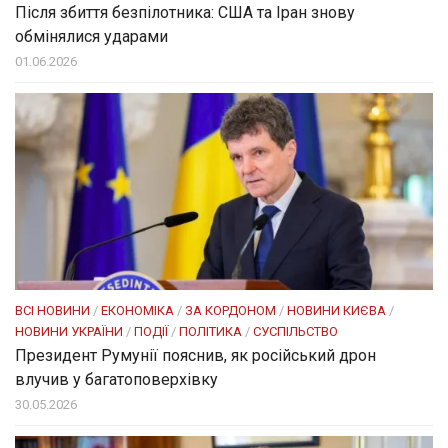
Після збиття безпілотника: США та Іран знову
обмінялися ударами
01.06.2026
ВСІ НОВИНИ
/
ЕКОНОМІКА
/
ЗА КОРДОНОМ
/
НОВИНИ КИЄВА
/
НОВИНИ УКРАЇНИ
/
ПОДІЇ
/
ПОЛІТИКА
/
СУСПІЛЬСТВО
Президент Румунії пояснив, як російський дрон
влучив у багатоповерхівку
30.05.2026