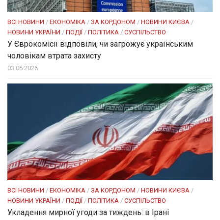
ВСІ НОВИНИ
/
ЕКОНОМІКА
/
ЗА КОРДОНОМ
/
НОВИНИ КИЄВА
/
НОВИНИ УКРАЇНИ
/
ПОДІЇ
/
ПОЛІТИКА
/
СУСПІЛЬСТВО
У Єврокомісії відповіли, чи загрожує українським
чоловікам втрата захисту
03.06.2026
ВСІ НОВИНИ
/
ЕКОНОМІКА
/
ЗА КОРДОНОМ
/
НОВИНИ КИЄВА
/
НОВИНИ УКРАЇНИ
/
ПОДІЇ
/
ПОЛІТИКА
/
СУСПІЛЬСТВО
Укладення мирної угоди за тиждень: в Ірані