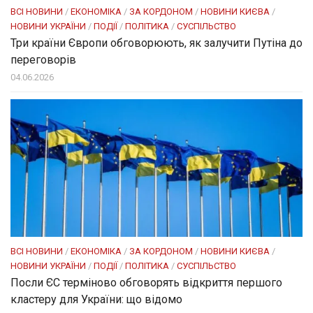
ВСІ НОВИНИ
/
ЕКОНОМІКА
/
ЗА КОРДОНОМ
/
НОВИНИ КИЄВА
/
НОВИНИ УКРАЇНИ
/
ПОДІЇ
/
ПОЛІТИКА
/
СУСПІЛЬСТВО
Три країни Європи обговорюють, як залучити Путіна до
переговорів
04.06.2026
ВСІ НОВИНИ
/
ЕКОНОМІКА
/
ЗА КОРДОНОМ
/
НОВИНИ КИЄВА
/
НОВИНИ УКРАЇНИ
/
ПОДІЇ
/
ПОЛІТИКА
/
СУСПІЛЬСТВО
Посли ЄC терміново обговорять відкриття першого
кластеру для України: що відомо