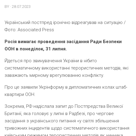
BY · 28.07.2023
Український постпред іронічно відреагував на ситуацію /
Фото: Associated Press
Росія вимагає проведення засідання Ради Безпеки
ООН в понеділок, 31 липня.
Йдеться про звинувачення України в нібито
систематичному використанні терористичних методів, які
заважають мирному врегулюванню конфлікту.
Про це заявили Укрінформу в дипломатичних колах штаб-
квартири ООН.
Зокрема, РФ надіслала запит до Постпредства Великої
Британії, яка головує у липні в Радбезі, про чергове
засідання з українського питання «у світлі збільшення
тривожних інцидентів щодо систематичного використання
київським режимом терористичних методів як чинника