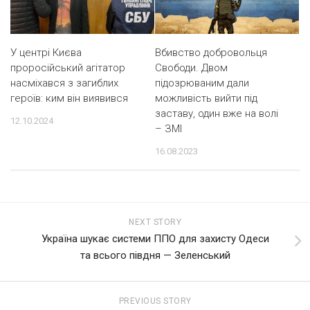
У центрі Києва
Вбивство добровольця
проросійський агітатор
Свободи. Двом
насміхався з загиблих
підозрюваним дали
героїв: ким він виявився
можливість вийти під
заставу, один вже на волі
12.10.2024
– ЗМІ
16.08.2023
NEXT STORY
Україна шукає системи ППО для захисту Одеси
та всього півдня — Зеленський
PREVIOUS STORY