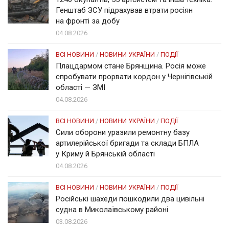
Генштаб ЗСУ підрахував втрати росіян
на фронті за добу
04.08.2026
ВСІ НОВИНИ
/
НОВИНИ УКРАЇНИ
/
ПОДІЇ
Плацдармом стане Брянщина. Росія може
спробувати прорвати кордон у Чернігівській
області — ЗМІ
04.08.2026
ВСІ НОВИНИ
/
НОВИНИ УКРАЇНИ
/
ПОДІЇ
Сили оборони уразили ремонтну базу
артилерійської бригади та склади БПЛА
у Криму й Брянській області
04.08.2026
ВСІ НОВИНИ
/
НОВИНИ УКРАЇНИ
/
ПОДІЇ
Російські шахеди пошкодили два цивільні
судна в Миколаївському районі
03.08.2026