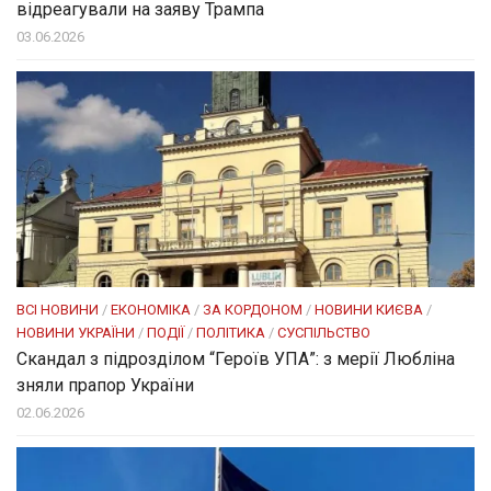
відреагували на заяву Трампа
03.06.2026
ВСІ НОВИНИ
/
ЕКОНОМІКА
/
ЗА КОРДОНОМ
/
НОВИНИ КИЄВА
/
НОВИНИ УКРАЇНИ
/
ПОДІЇ
/
ПОЛІТИКА
/
СУСПІЛЬСТВО
Скандал з підрозділом “Героїв УПА”: з мерії Любліна
зняли прапор України
02.06.2026