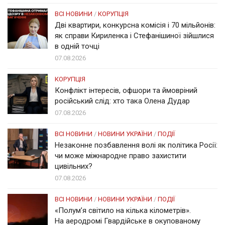
ВСІ НОВИНИ
/
КОРУПЦІЯ
Дві квартири, конкурсна комісія і 70 мільйонів:
як справи Кириленка і Стефанішиної зійшлися
в одній точці
07.08.2026
КОРУПЦІЯ
Конфлікт інтересів, офшори та ймовріний
російський слід: хто така Олена Дудар
07.08.2026
ВСІ НОВИНИ
/
НОВИНИ УКРАЇНИ
/
ПОДІЇ
Незаконне позбавлення волі як політика Росії:
чи може міжнародне право захистити
цивільних?
07.08.2026
ВСІ НОВИНИ
/
НОВИНИ УКРАЇНИ
/
ПОДІЇ
«Полум’я світило на кілька кілометрів».
На аеродромі Гвардійське в окупованому