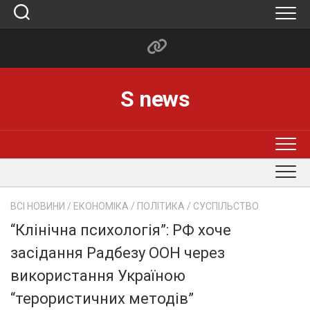
Skip
to
content
S news
ВСІ НОВИНИ
/
ЕКОНОМІКА
/
ПОЛІТИКА
/
СУСПІЛЬСТВО
“Клінічна психологія”: РФ хоче
засідання Радбезу ООН через
використання Україною
“терористичних методів”