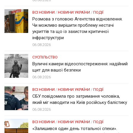
ВСІ НОВИНИ
/
НОВИНИ УКРАЇНИ
/
ПОДІЇ
Розмова з головою Агентства відновлення.
Чи можливо вирішити проблему нестачі
укриттів та що із захистом критичної
інфраструктури
06.08.2026
СУСПІЛЬСТВО
Вуличні камери відеоспостереження: надійний
щит для вашої безпеки
06.08.2026
ВСІ НОВИНИ
/
НОВИНИ УКРАЇНИ
/
ПОДІЇ
СБУ повідомила про затримання чоловіка,
який міг наводити на Київ російську балістику
06.08.2026
ВСІ НОВИНИ
/
НОВИНИ УКРАЇНИ
/
ПОДІЇ
«Залишився один день тотальної спеки».