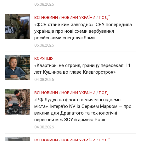
05.08.2026
ВСІ НОВИНИ
/
НОВИНИ УКРАЇНИ
/
ПОДІЇ
«ФСБ стане ким завгодно». СБУ попередила
українців про нові схеми вербування
російськими спецслужбами
05.08.2026
КОРУПЦІЯ
«Квартиры не строил, границу пересекал: 11
лет Кушнира во главе Киевгорстроя»
04.08.2026
ВСІ НОВИНИ
/
НОВИНИ УКРАЇНИ
/
ПОДІЇ
«РФ будує на фронті величезні підземні
міста». Інтерв’ю NV із Сержем Марком — про
виклик для Драпатого та технологічні
перегони між ЗСУ й армією Росії
04.08.2026
ВСІ НОВИНИ
/
НОВИНИ УКРАЇНИ
/
ПОДІЇ