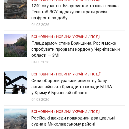
1240 окупантів, 55 артсистем та інша техніка:
Генштаб ЗСУ підрахував втрати росіян
на фронті за добу
04.08.2026
ВСІ НОВИНИ
/
НОВИНИ УКРАЇНИ
/
ПОДІЇ
Плацдармом стане Брянщина. Росія може
спробувати прорвати кордон у Чернігівській
області — ЗМІ
04.08.2026
ВСІ НОВИНИ
/
НОВИНИ УКРАЇНИ
/
ПОДІЇ
Сили оборони уразили ремонтну базу
артилерійської бригади та склади БПЛА
у Криму й Брянській області
04.08.2026
ВСІ НОВИНИ
/
НОВИНИ УКРАЇНИ
/
ПОДІЇ
Російські шахеди пошкодили два цивільні
судна в Миколаївському районі