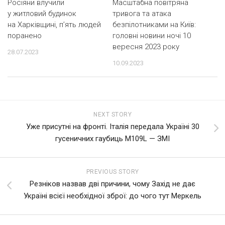
Росіяни влучили
Масштабна повітряна
у житловий будинок
тривога та атака
на Харківщині, п’ять людей
безпілотниками на Київ:
поранено
головні новини ночі 10
вересня 2023 року
28.07.2023
10.09.2023
NEXT STORY
Уже присутні на фронті. Італія передала Україні 30
гусеничних гаубиць М109L — ЗМІ
PREVIOUS STORY
Резніков назвав дві причини, чому Захід не дає
Україні всієї необхідної зброї: до чого тут Меркель