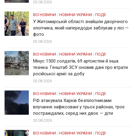
03.08.2026
ВСІ НОВИНИ
/
НОВИНИ УКРАЇНИ
/
ПОДІЇ
У Житомирській області знайшли дворічного
хлопчика, який напередодні заблукав у лісі —
фото
03.08.2026
ВСІ НОВИНИ
/
НОВИНИ УКРАЇНИ
/
ПОДІЇ
Мінус 1500 солдатів, 69 артсистем й інша
техніка. Генштаб ЗСУ оновив дані про втрати
російської армії за добу
03.08.2026
ВСІ НОВИНИ
/
НОВИНИ УКРАЇНИ
/
ПОДІЇ
РФ атакувала Харків безпілотниками:
влучання зафіксовані у трьох районах, троє
постраждалих, серед них двоє — діти
03.08.2026
ВСІ НОВИНИ
/
НОВИНИ УКРАЇНИ
/
ПОДІЇ