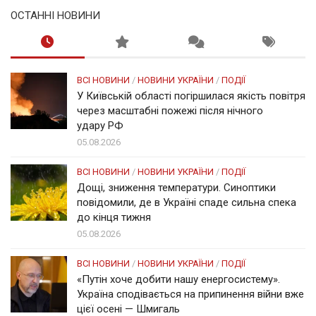
ОСТАННІ НОВИНИ
ВСІ НОВИНИ
/
НОВИНИ УКРАЇНИ
/
ПОДІЇ
У Київській області погіршилася якість повітря
через масштабні пожежі після нічного
удару РФ
05.08.2026
ВСІ НОВИНИ
/
НОВИНИ УКРАЇНИ
/
ПОДІЇ
Дощі, зниження температури. Синоптики
повідомили, де в Україні спаде сильна спека
до кінця тижня
05.08.2026
ВСІ НОВИНИ
/
НОВИНИ УКРАЇНИ
/
ПОДІЇ
«Путін хоче добити нашу енергосистему».
Україна сподівається на припинення війни вже
цієї осені — Шмигаль