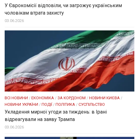
У Єврокомісії відповіли, чи загрожує українським
чоловікам втрата захисту
03.06.2026
ВСІ НОВИНИ
/
ЕКОНОМІКА
/
ЗА КОРДОНОМ
/
НОВИНИ КИЄВА
/
НОВИНИ УКРАЇНИ
/
ПОДІЇ
/
ПОЛІТИКА
/
СУСПІЛЬСТВО
Укладення мирної угоди за тиждень: в Ірані
відреагували на заяву Трампа
03.06.2026