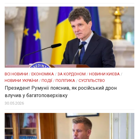
ВСІ НОВИНИ
/
ЕКОНОМІКА
/
ЗА КОРДОНОМ
/
НОВИНИ КИЄВА
/
НОВИНИ УКРАЇНИ
/
ПОДІЇ
/
ПОЛІТИКА
/
СУСПІЛЬСТВО
Президент Румунії пояснив, як російський дрон
влучив у багатоповерхівку
30.05.2026