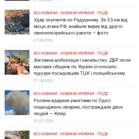
ВСІ НОВИНИ
/
НОВИНИ УКРАЇНИ
/
ПОДІЇ
Удар окупантів по Радушному. За 3,5 км від
місця атаки РФ знайшли вирву від другої
північнокорейської ракети — фото
01.08.2026
ВСІ НОВИНИ
/
НОВИНИ УКРАЇНИ
/
ПОДІЇ
Фіктивна мобілізація і насильство: ДБР після
масових обшуків по Україні оголосило
підозри посадовцям ТЦК і поліцейському
01.08.2026
ВСІ НОВИНИ
/
НОВИНИ УКРАЇНИ
/
ПОДІЇ
Росіяни вдарили ракетами по Одесі:
пошкоджено лікарню, постраждали двоє
людей — Кіпер
31.07.2026
ВСІ НОВИНИ
/
НОВИНИ УКРАЇНИ
/
ПОДІЇ