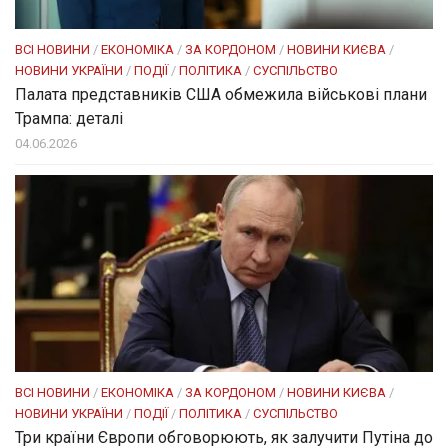
ВСІ НОВИНИ
/
ЕКОНОМІКА
/
ЗА КОРДОНОМ
/
НОВИНИ КИЄВА
/
НОВИНИ УКРАЇНИ
/
ПОДІЇ
/
ПОЛІТИКА
/
СУСПІЛЬСТВО
Палата представників США обмежила військові плани
Трампа: деталі
04.06.2026
ВСІ НОВИНИ
/
ЕКОНОМІКА
/
ЗА КОРДОНОМ
/
НОВИНИ КИЄВА
/
НОВИНИ УКРАЇНИ
/
ПОДІЇ
/
ПОЛІТИКА
/
СУСПІЛЬСТВО
Три країни Європи обговорюють, як залучити Путіна до