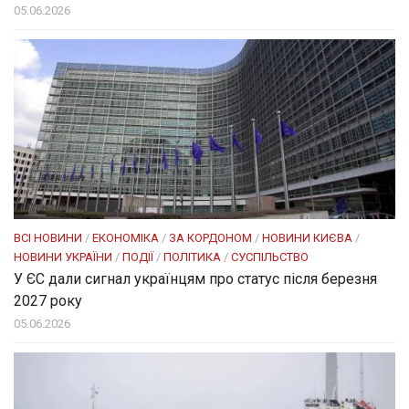
05.06.2026
ВСІ НОВИНИ
/
ЕКОНОМІКА
/
ЗА КОРДОНОМ
/
НОВИНИ КИЄВА
/
НОВИНИ УКРАЇНИ
/
ПОДІЇ
/
ПОЛІТИКА
/
СУСПІЛЬСТВО
У ЄС дали сигнал українцям про статус після березня
2027 року
05.06.2026