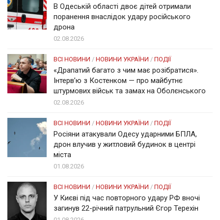
В Одеській області двоє дітей отримали
поранення внаслідок удару російського
дрона
02.08.2026
ВСІ НОВИНИ
/
НОВИНИ УКРАЇНИ
/
ПОДІЇ
«Драпатий багато з чим має розібратися».
Інтерв’ю з Костенком — про майбутнє
штурмових військ та замах на Оболєнського
02.08.2026
ВСІ НОВИНИ
/
НОВИНИ УКРАЇНИ
/
ПОДІЇ
Росіяни атакували Одесу ударними БПЛА,
дрон влучив у житловий будинок в центрі
міста
01.08.2026
ВСІ НОВИНИ
/
НОВИНИ УКРАЇНИ
/
ПОДІЇ
У Києві під час повторного удару РФ вночі
загинув 22-річний патрульний Єгор Терехін
01.08.2026