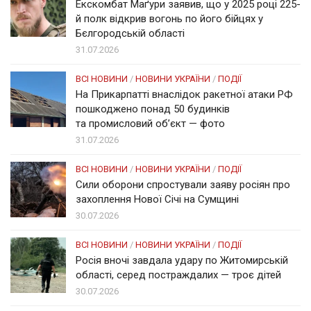
Екскомбат Маґури заявив, що у 2025 році 225-
й полк відкрив вогонь по його бійцях у
Бєлгородській області
31.07.2026
ВСІ НОВИНИ
/
НОВИНИ УКРАЇНИ
/
ПОДІЇ
На Прикарпатті внаслідок ракетної атаки РФ
пошкоджено понад 50 будинків
та промисловий об’єкт — фото
31.07.2026
ВСІ НОВИНИ
/
НОВИНИ УКРАЇНИ
/
ПОДІЇ
Сили оборони спростували заяву росіян про
захоплення Нової Січі на Сумщині
30.07.2026
ВСІ НОВИНИ
/
НОВИНИ УКРАЇНИ
/
ПОДІЇ
Росія вночі завдала удару по Житомирській
області, серед постраждалих — троє дітей
30.07.2026