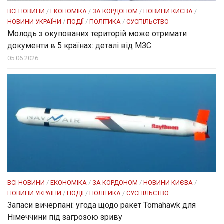
ВСІ НОВИНИ
/
ЕКОНОМІКА
/
ЗА КОРДОНОМ
/
НОВИНИ КИЄВА
/
НОВИНИ УКРАЇНИ
/
ПОДІЇ
/
ПОЛІТИКА
/
СУСПІЛЬСТВО
Молодь з окупованих територій може отримати
документи в 5 країнах: деталі від МЗС
05.06.2026
ВСІ НОВИНИ
/
ЕКОНОМІКА
/
ЗА КОРДОНОМ
/
НОВИНИ КИЄВА
/
НОВИНИ УКРАЇНИ
/
ПОДІЇ
/
ПОЛІТИКА
/
СУСПІЛЬСТВО
Запаси вичерпані: угода щодо ракет Tomahawk для
Німеччини під загрозою зриву