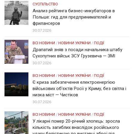
СУСПІЛЬСТВО
Анализ рейтинга бизнес-инкубаторов в
Польше: гид для предпринимателей и
фрилансеров
30.07.2026
ВСІ НОВИНИ
/
НОВИНИ УКРАЇНИ
/
ПОДІЇ
Драпатий зняв з посади начальника штабу
Сухопутних військ ЗСУ Грузевича — ЗМІ
30.07.2026
ВСІ НОВИНИ
/
НОВИНИ УКРАЇНИ
/
ПОДІЇ
Є криза забезпечення електроенергією
військових об’єктів Росії у Криму, без світла і
низка міст — Чистіков
30.07.2026
ВСІ НОВИНИ
/
НОВИНИ УКРАЇНИ
/
ПОДІЇ
У лікарні помер 20-річний хлопець: зросла
кількість загиблих внаслідок російського
удару балістикою по виставці зброї під