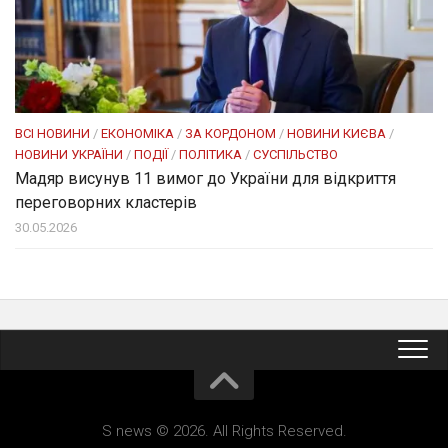
ВСІ НОВИНИ
/
ЕКОНОМІКА
/
ЗА КОРДОНОМ
/
НОВИНИ КИЄВА
/
НОВИНИ УКРАЇНИ
/
ПОДІЇ
/
ПОЛІТИКА
/
СУСПІЛЬСТВО
Мадяр висунув 11 вимог до України для відкриття
переговорних кластерів
30.05.2026
S news © 2026. All Rights Reserved.