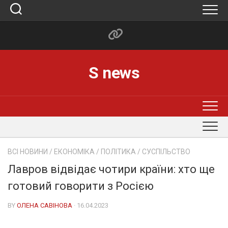
Skip
to
content
S news
ВСІ НОВИНИ
/
ЕКОНОМІКА
/
ПОЛІТИКА
/
СУСПІЛЬСТВО
Лавров відвідає чотири країни: хто ще
готовий говорити з Росією
BY
ОЛЕНА САВІНОВА
· 16.04.2023