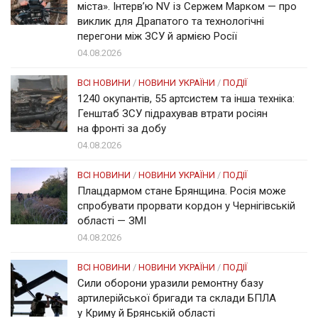
міста». Інтерв’ю NV із Сержем Марком — про
виклик для Драпатого та технологічні
перегони між ЗСУ й армією Росії
04.08.2026
ВСІ НОВИНИ
/
НОВИНИ УКРАЇНИ
/
ПОДІЇ
1240 окупантів, 55 артсистем та інша техніка:
Генштаб ЗСУ підрахував втрати росіян
на фронті за добу
04.08.2026
ВСІ НОВИНИ
/
НОВИНИ УКРАЇНИ
/
ПОДІЇ
Плацдармом стане Брянщина. Росія може
спробувати прорвати кордон у Чернігівській
області — ЗМІ
04.08.2026
ВСІ НОВИНИ
/
НОВИНИ УКРАЇНИ
/
ПОДІЇ
Сили оборони уразили ремонтну базу
артилерійської бригади та склади БПЛА
у Криму й Брянській області