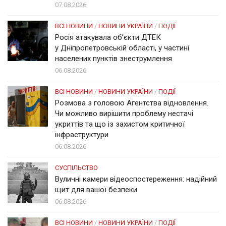
07.08.2026
ВСІ НОВИНИ
/
НОВИНИ УКРАЇНИ
/
ПОДІЇ
Росія атакувала об’єкти ДТЕК
у Дніпропетровській області, у частині
населених пунктів знеструмлення
06.08.2026
ВСІ НОВИНИ
/
НОВИНИ УКРАЇНИ
/
ПОДІЇ
Розмова з головою Агентства відновлення.
Чи можливо вирішити проблему нестачі
укриттів та що із захистом критичної
інфраструктури
06.08.2026
СУСПІЛЬСТВО
Вуличні камери відеоспостереження: надійний
щит для вашої безпеки
06.08.2026
ВСІ НОВИНИ
/
НОВИНИ УКРАЇНИ
/
ПОДІЇ