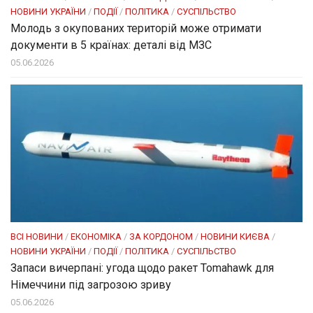
НОВИНИ УКРАЇНИ
/
ПОДІЇ
/
ПОЛІТИКА
/
СУСПІЛЬСТВО
Молодь з окупованих територій може отримати
документи в 5 країнах: деталі від МЗС
05.06.2026
ВСІ НОВИНИ
/
ЕКОНОМІКА
/
ЗА КОРДОНОМ
/
НОВИНИ КИЄВА
/
НОВИНИ УКРАЇНИ
/
ПОДІЇ
/
ПОЛІТИКА
/
СУСПІЛЬСТВО
Запаси вичерпані: угода щодо ракет Tomahawk для
Німеччини під загрозою зриву
05.06.2026