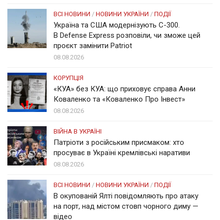
ВСІ НОВИНИ
/
НОВИНИ УКРАЇНИ
/
ПОДІЇ
Україна та США модернізують С-300.
В Defense Express розповіли, чи зможе цей
проєкт замінити Patriot
08.08.2026
КОРУПЦІЯ
«КУА» без КУА: що приховує справа Анни
Коваленко та «Коваленко Про Інвест»
08.08.2026
ВІЙНА В УКРАЇНІ
Патріоти з російським присмаком: хто
просуває в Україні кремлівські наративи
08.08.2026
ВСІ НОВИНИ
/
НОВИНИ УКРАЇНИ
/
ПОДІЇ
В окупованій Ялті повідомляють про атаку
на порт, над містом стовп чорного диму —
відео