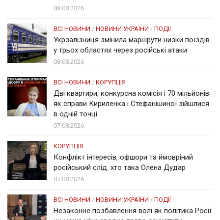
08.08.2026
ВСІ НОВИНИ
/
НОВИНИ УКРАЇНИ
/
ПОДІЇ
Укрзалізниця змінила маршрути низки поїздів
у трьох областях через російські атаки
08.08.2026
ВСІ НОВИНИ
/
КОРУПЦІЯ
Дві квартири, конкурсна комісія і 70 мільйонів:
як справи Кириленка і Стефанішиної зійшлися
в одній точці
07.08.2026
КОРУПЦІЯ
Конфлікт інтересів, офшори та ймовріний
російський слід: хто така Олена Дудар
07.08.2026
ВСІ НОВИНИ
/
НОВИНИ УКРАЇНИ
/
ПОДІЇ
Незаконне позбавлення волі як політика Росії: