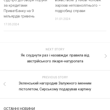
за кредитами
зарізав неповнолітнього –
ПриватБанку на 9
подробиці справи
мільярдів гривень
31.01.2024
17.05.2024
NEXT STORY
Як схуднути раз і назавжди: правила від
австрійського лікаря-натуропата
PREVIOUS STORY
Зеленський нагородив Залужного іменним
пістолетом, Сирському подарував картину
ОСТАННІ НОВИНИ