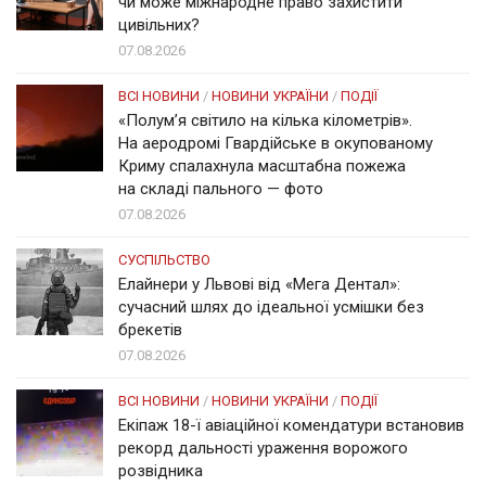
чи може міжнародне право захистити
цивільних?
07.08.2026
ВСІ НОВИНИ
/
НОВИНИ УКРАЇНИ
/
ПОДІЇ
«Полум’я світило на кілька кілометрів».
На аеродромі Гвардійське в окупованому
Криму спалахнула масштабна пожежа
на складі пального — фото
07.08.2026
СУСПІЛЬСТВО
Елайнери у Львові від «Мега Дентал»:
сучасний шлях до ідеальної усмішки без
брекетів
07.08.2026
ВСІ НОВИНИ
/
НОВИНИ УКРАЇНИ
/
ПОДІЇ
Екіпаж 18-ї авіаційної комендатури встановив
рекорд дальності ураження ворожого
розвідника