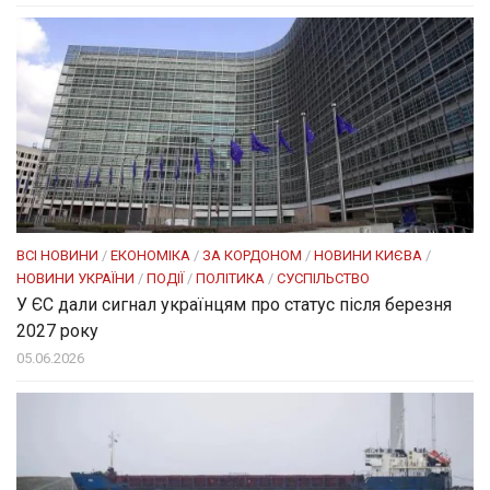
ВСІ НОВИНИ
/
ЕКОНОМІКА
/
ЗА КОРДОНОМ
/
НОВИНИ КИЄВА
/
НОВИНИ УКРАЇНИ
/
ПОДІЇ
/
ПОЛІТИКА
/
СУСПІЛЬСТВО
У ЄС дали сигнал українцям про статус після березня
2027 року
05.06.2026