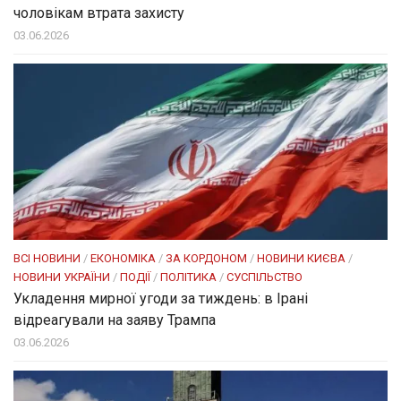
чоловікам втрата захисту
03.06.2026
ВСІ НОВИНИ
/
ЕКОНОМІКА
/
ЗА КОРДОНОМ
/
НОВИНИ КИЄВА
/
НОВИНИ УКРАЇНИ
/
ПОДІЇ
/
ПОЛІТИКА
/
СУСПІЛЬСТВО
Укладення мирної угоди за тиждень: в Ірані
відреагували на заяву Трампа
03.06.2026