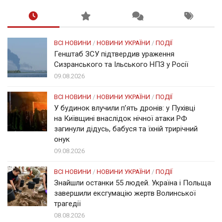
ВСІ НОВИНИ
/
НОВИНИ УКРАЇНИ
/
ПОДІЇ
Генштаб ЗСУ підтвердив ураження
Сизранського та Ільського НПЗ у Росії
09.08.2026
ВСІ НОВИНИ
/
НОВИНИ УКРАЇНИ
/
ПОДІЇ
У будинок влучили п’ять дронів: у Пухівці
на Київщині внаслідок нічної атаки РФ
загинули дідусь, бабуся та їхній трирічний
онук
09.08.2026
ВСІ НОВИНИ
/
НОВИНИ УКРАЇНИ
/
ПОДІЇ
Знайшли останки 55 людей. Україна і Польща
завершили ексгумацію жертв Волинської
трагедії
08.08.2026