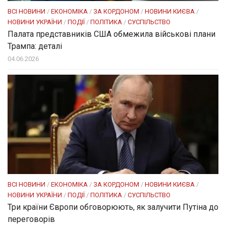
ВСІ НОВИНИ
/
ЕКОНОМІКА
/
ЗА КОРДОНОМ
/
НОВИНИ КИЄВА
/
НОВИНИ УКРАЇНИ
/
ПОДІЇ
/
ПОЛІТИКА
/
СУСПІЛЬСТВО
Палата представників США обмежила військові плани
Трампа: деталі
04.06.2026
ВСІ НОВИНИ
/
ЕКОНОМІКА
/
ЗА КОРДОНОМ
/
НОВИНИ КИЄВА
/
НОВИНИ УКРАЇНИ
/
ПОДІЇ
/
ПОЛІТИКА
/
СУСПІЛЬСТВО
Три країни Європи обговорюють, як залучити Путіна до
переговорів