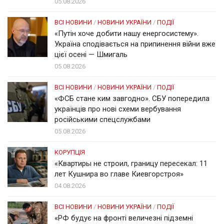
05.08.2026
ВСІ НОВИНИ
/
НОВИНИ УКРАЇНИ
/
ПОДІЇ
«Путін хоче добити нашу енергосистему».
Україна сподівається на припинення війни вже
цієї осені — Шмигаль
05.08.2026
ВСІ НОВИНИ
/
НОВИНИ УКРАЇНИ
/
ПОДІЇ
«ФСБ стане ким завгодно». СБУ попередила
українців про нові схеми вербування
російськими спецслужбами
05.08.2026
КОРУПЦІЯ
«Квартиры не строил, границу пересекал: 11
лет Кушнира во главе Киевгорстроя»
04.08.2026
ВСІ НОВИНИ
/
НОВИНИ УКРАЇНИ
/
ПОДІЇ
«РФ будує на фронті величезні підземні