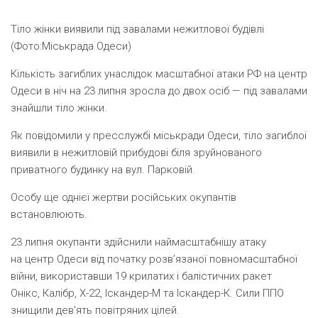
Тіло жінки виявили під завалами нежитлової будівлі
(Фото:Міськрада Одеси)
Кількість загиблих унаслідок масштабної атаки РФ на центр
Одеси в ніч на 23 липня зросла до двох осіб — під завалами
знайшли тіло жінки.
Як повідомили у пресслужбі міськради Одеси, тіло загиблої
виявили в нежитловій прибудові біля зруйнованого
приватного будинку на вул. Парковій.
Особу ще однієї жертви російських окупантів
встановлюють.
23 липня окупанти здійснили наймасштабнішу атаку
на центр Одеси від початку розв’язаної повномасштабної
війни, використавши 19 крилатих і балістичних ракет
Онікс, Калібр, Х-22, Іскандер-М та Іскандер-К. Сили ППО
знищили дев’ять повітряних цілей.