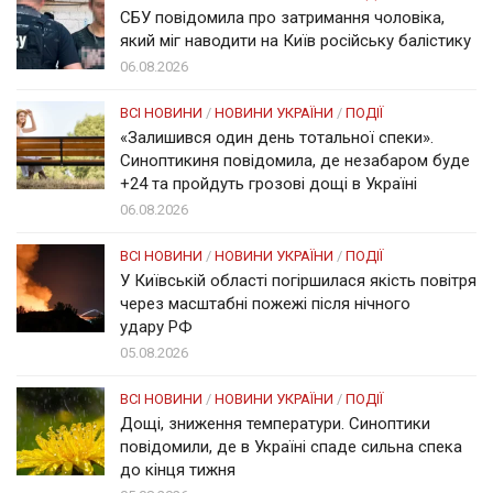
СБУ повідомила про затримання чоловіка,
який міг наводити на Київ російську балістику
06.08.2026
ВСІ НОВИНИ
/
НОВИНИ УКРАЇНИ
/
ПОДІЇ
«Залишився один день тотальної спеки».
Синоптикиня повідомила, де незабаром буде
+24 та пройдуть грозові дощі в Україні
06.08.2026
ВСІ НОВИНИ
/
НОВИНИ УКРАЇНИ
/
ПОДІЇ
У Київській області погіршилася якість повітря
через масштабні пожежі після нічного
удару РФ
05.08.2026
ВСІ НОВИНИ
/
НОВИНИ УКРАЇНИ
/
ПОДІЇ
Дощі, зниження температури. Синоптики
повідомили, де в Україні спаде сильна спека
до кінця тижня