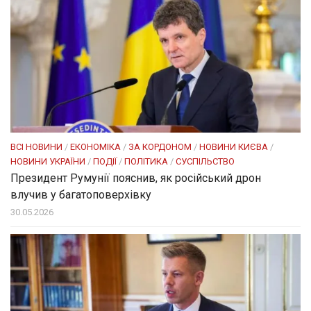
ВСІ НОВИНИ
/
ЕКОНОМІКА
/
ЗА КОРДОНОМ
/
НОВИНИ КИЄВА
/
НОВИНИ УКРАЇНИ
/
ПОДІЇ
/
ПОЛІТИКА
/
СУСПІЛЬСТВО
Президент Румунії пояснив, як російський дрон
влучив у багатоповерхівку
30.05.2026