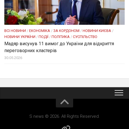
ВСІ НОВИНИ
/
ЕКОНОМІКА
/
ЗА КОРДОНОМ
/
НОВИНИ КИЄВА
/
НОВИНИ УКРАЇНИ
/
ПОДІЇ
/
ПОЛІТИКА
/
СУСПІЛЬСТВО
Мадяр висунув 11 вимог до України для відкриття
переговорних кластерів
30.05.2026
S news © 2026. All Rights Reserved.