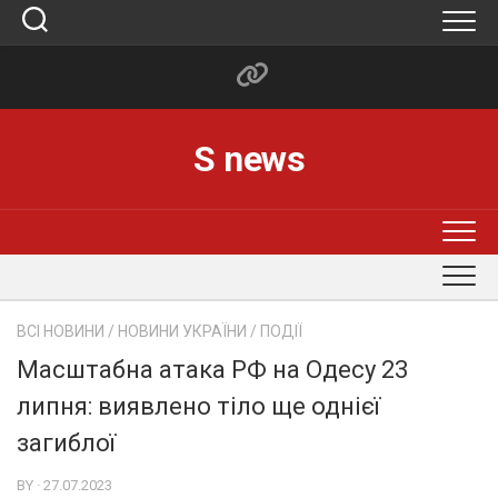
Skip
to
content
S news
ВСІ НОВИНИ
/
НОВИНИ УКРАЇНИ
/
ПОДІЇ
Масштабна атака РФ на Одесу 23
липня: виявлено тіло ще однієї
загиблої
BY · 27.07.2023