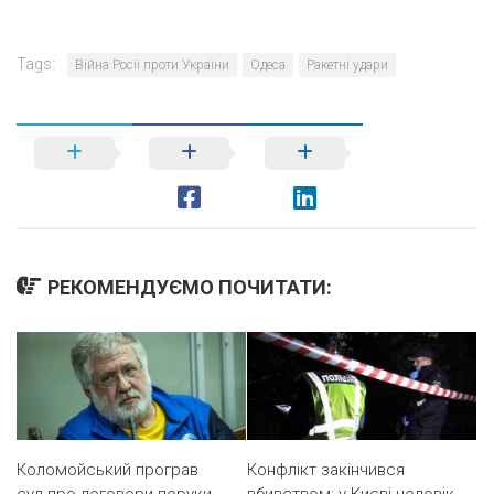
Tags:
Війна Росії проти України
Одеса
Ракетні удари
РЕКОМЕНДУЄМО ПОЧИТАТИ:
Коломойський програв
Конфлікт закінчився
суд про договори поруки
вбивством: у Києві чоловік