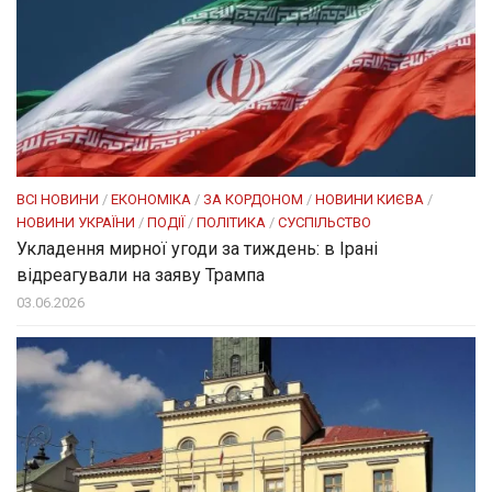
ВСІ НОВИНИ
/
ЕКОНОМІКА
/
ЗА КОРДОНОМ
/
НОВИНИ КИЄВА
/
НОВИНИ УКРАЇНИ
/
ПОДІЇ
/
ПОЛІТИКА
/
СУСПІЛЬСТВО
Укладення мирної угоди за тиждень: в Ірані
відреагували на заяву Трампа
03.06.2026