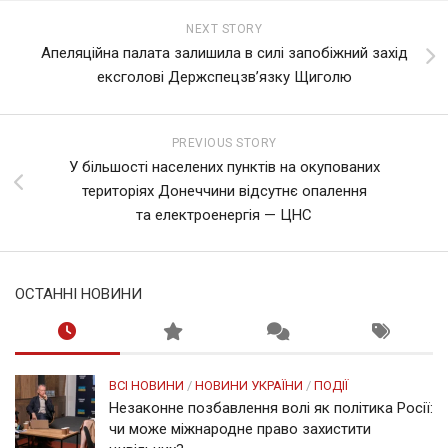
NEXT STORY
Апеляційна палата залишила в силі запобіжний захід
ексголові Держспецзвʼязку Щиголю
PREVIOUS STORY
У більшості населених пунктів на окупованих
територіях Донеччини відсутнє опалення
та електроенергія — ЦНС
ОСТАННІ НОВИНИ
ВСІ НОВИНИ
/
НОВИНИ УКРАЇНИ
/
ПОДІЇ
Незаконне позбавлення волі як політика Росії:
чи може міжнародне право захистити