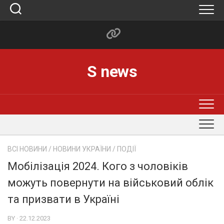
Skip
to
content
S news
ВСІ НОВИНИ
/
НОВИНИ УКРАЇНИ
/
ПОДІЇ
Мобілізація 2024. Кого з чоловіків
можуть повернути на військовий облік
та призвати в Україні
BY · 22.12.2023