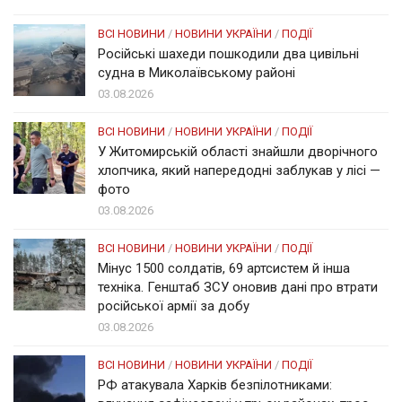
ВСІ НОВИНИ
/
НОВИНИ УКРАЇНИ
/
ПОДІЇ
Російські шахеди пошкодили два цивільні
судна в Миколаївському районі
03.08.2026
ВСІ НОВИНИ
/
НОВИНИ УКРАЇНИ
/
ПОДІЇ
У Житомирській області знайшли дворічного
хлопчика, який напередодні заблукав у лісі —
фото
03.08.2026
ВСІ НОВИНИ
/
НОВИНИ УКРАЇНИ
/
ПОДІЇ
Мінус 1500 солдатів, 69 артсистем й інша
техніка. Генштаб ЗСУ оновив дані про втрати
російської армії за добу
03.08.2026
ВСІ НОВИНИ
/
НОВИНИ УКРАЇНИ
/
ПОДІЇ
РФ атакувала Харків безпілотниками: