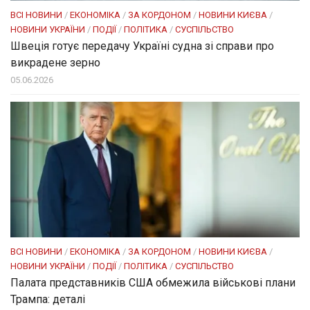
ВСІ НОВИНИ
/
ЕКОНОМІКА
/
ЗА КОРДОНОМ
/
НОВИНИ КИЄВА
/
НОВИНИ УКРАЇНИ
/
ПОДІЇ
/
ПОЛІТИКА
/
СУСПІЛЬСТВО
Швеція готує передачу Україні судна зі справи про
викрадене зерно
05.06.2026
ВСІ НОВИНИ
/
ЕКОНОМІКА
/
ЗА КОРДОНОМ
/
НОВИНИ КИЄВА
/
НОВИНИ УКРАЇНИ
/
ПОДІЇ
/
ПОЛІТИКА
/
СУСПІЛЬСТВО
Палата представників США обмежила військові плани
Трампа: деталі