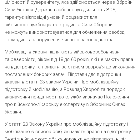
цілісності й суверенітету, яка здійснюється через Збройні
Сили України. Держава забезпечує діяльність ЗСУ,
гарантує відповідні умови й соцзахист для
військовослужбовців та їх родин, а Сили Оборони
не можуть використовуватися для обмеження свобод
громадян та в порушення чинного законодавства.
Мобілізації в Україні підлягають військовозобов’язані
та резервісти, віком від 18 до 60 років, які не мають права
на відстрочку та придатні за станом здоров’я до виконання
поставлених бойових задач. Підстави для відстрочки
вказані в статті 23 закону України Про мобілізаційну
підготовку й мобілізацію, а Розклад Хвороб та порядок
визначення придатності до служби визначає Положення
про військово-лікарську експертизу в Збройних Силах
України.
У статті 23 Закону України про мобілізаційну підготовку і
мобілізацію є список осіб, які мають право на відстрочку.
Зняті з військового обліку чоловіки не підпадають ні під