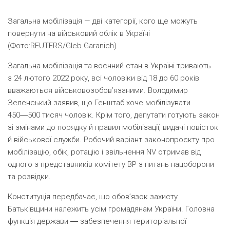
Загальна мобілізація — дві категорії, кого ще можуть
повернути на військовий облік в Україні
(Фото:REUTERS/Gleb Garanich)
Загальна мобілізація та воєнний стан в Україні тривають
з 24 лютого 2022 року, всі чоловіки від 18 до 60 років
вважаються військовозобов’язаними. Володимир
Зеленський заявив, що Генштаб хоче мобілізувати
450―500 тисяч чоловік. Крім того, депутати готують закон
зі змінами до порядку й правил мобілізації, видачі повісток
й військової служби. Робочий варіант законопроєкту про
мобілізацію, обік, ротацію і звільнення NV отримав від
одного з представників комітету ВР з питань нацоборони
та розвідки.
Конституція передбачає, що обов’язок захисту
Батьківщини належить усім громадянам України. Головна
функція держави ― забезпечення територіальної