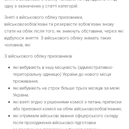
одну з зазначених у статті категорій.
Зняті з військового обліку призовники,
військовозобов’язані та резервісти зобов’язані знову
стати на облік після того, як зникнуть обставини, через які
відбулося зняття. З військового обліку знімать таких
чоловіків, які:
З військового обліку призовників:
які вибувають в іншу місцевість
(
адміністративно-
територіальну одиницю) України до нового місця
проживання;
які вибувають на строк більше трьох місяців за межі
України;
які взяті згідно з рішеннями комісії з питань приписки
або призовної комісії на облік військовозобов’язаних;
які отримали військові звання офіцерського складу
після проходження військової підготовки