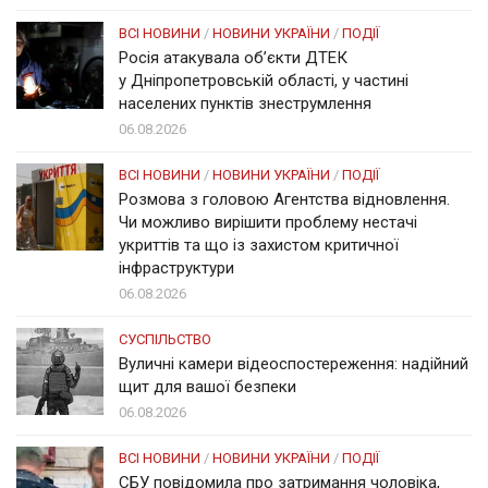
ВСІ НОВИНИ
/
НОВИНИ УКРАЇНИ
/
ПОДІЇ
Росія атакувала об’єкти ДТЕК
у Дніпропетровській області, у частині
населених пунктів знеструмлення
06.08.2026
ВСІ НОВИНИ
/
НОВИНИ УКРАЇНИ
/
ПОДІЇ
Розмова з головою Агентства відновлення.
Чи можливо вирішити проблему нестачі
укриттів та що із захистом критичної
інфраструктури
06.08.2026
СУСПІЛЬСТВО
Вуличні камери відеоспостереження: надійний
щит для вашої безпеки
06.08.2026
ВСІ НОВИНИ
/
НОВИНИ УКРАЇНИ
/
ПОДІЇ
СБУ повідомила про затримання чоловіка,