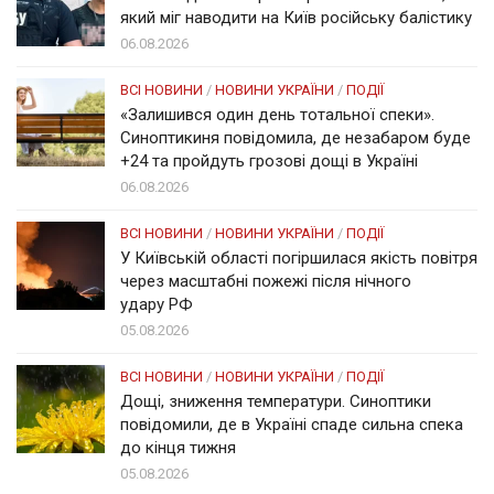
який міг наводити на Київ російську балістику
06.08.2026
ВСІ НОВИНИ
/
НОВИНИ УКРАЇНИ
/
ПОДІЇ
«Залишився один день тотальної спеки».
Синоптикиня повідомила, де незабаром буде
+24 та пройдуть грозові дощі в Україні
06.08.2026
ВСІ НОВИНИ
/
НОВИНИ УКРАЇНИ
/
ПОДІЇ
У Київській області погіршилася якість повітря
через масштабні пожежі після нічного
удару РФ
05.08.2026
ВСІ НОВИНИ
/
НОВИНИ УКРАЇНИ
/
ПОДІЇ
Дощі, зниження температури. Синоптики
повідомили, де в Україні спаде сильна спека
до кінця тижня
05.08.2026