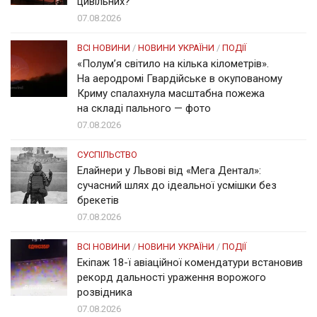
цивільних?
07.08.2026
ВСІ НОВИНИ
/
НОВИНИ УКРАЇНИ
/
ПОДІЇ
«Полум’я світило на кілька кілометрів».
На аеродромі Гвардійське в окупованому
Криму спалахнула масштабна пожежа
на складі пального — фото
07.08.2026
СУСПІЛЬСТВО
Елайнери у Львові від «Мега Дентал»:
сучасний шлях до ідеальної усмішки без
брекетів
07.08.2026
ВСІ НОВИНИ
/
НОВИНИ УКРАЇНИ
/
ПОДІЇ
Екіпаж 18-ї авіаційної комендатури встановив
рекорд дальності ураження ворожого
розвідника
07.08.2026