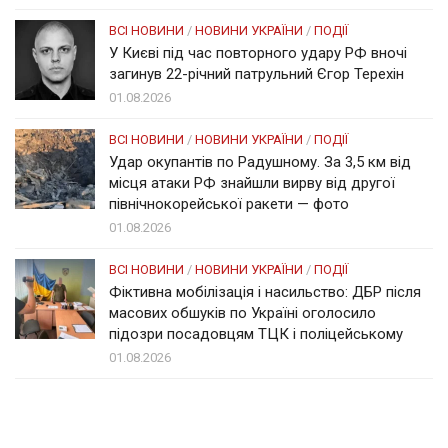
ВСІ НОВИНИ
/
НОВИНИ УКРАЇНИ
/
ПОДІЇ
У Києві під час повторного удару РФ вночі
загинув 22-річний патрульний Єгор Терехін
01.08.2026
ВСІ НОВИНИ
/
НОВИНИ УКРАЇНИ
/
ПОДІЇ
Удар окупантів по Радушному. За 3,5 км від
місця атаки РФ знайшли вирву від другої
північнокорейської ракети — фото
01.08.2026
ВСІ НОВИНИ
/
НОВИНИ УКРАЇНИ
/
ПОДІЇ
Фіктивна мобілізація і насильство: ДБР після
масових обшуків по Україні оголосило
підозри посадовцям ТЦК і поліцейському
01.08.2026
Солом'янка
Наш Поділ