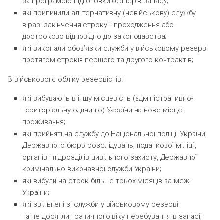
за програмою підготовки офіцерів запасу;
які припинили альтернативну
(
невійськову) службу
в разі закінчення строку її проходження або
достроково відповідно до законодавства;
які виконали обов’язки служби у військовому резерві
протягом строків першого та другого контрактів;
З військового обліку резервістів:
які вибувають в іншу місцевість
(
адміністративно-
територіальну одиницю) України на нове місце
проживання;
які прийняті на службу до Національної поліції України,
Державного бюро розслідувань, податкової міліції,
органів і підрозділів цивільного захисту, Державної
кримінально-виконавчої служби України;
які вибули на строк більше трьох місяців за межі
України;
які звільнені зі служби у військовому резерві
та не досягли граничного віку перебування в запасі;