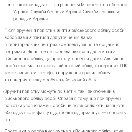
в інших випадках ― за рішенням Міністерства оборони
України, Служби безпеки України, Служби зовнішньої
розвідки України.
Після вручення повістки, зняті з військового обліку особи
зобов’язані з’явитися для уточнення даних
в територіальних центрах комплектування та соціальної
підтримки. Якщо ще не пропала підстава для зняття з
військового обліку, це просто уточнення даних. Але, якщо
особа вже мала стати на військовий облік, то керівник ТЦК
може виписати штраф за порушення правил обліку
та повернути таку особу на військовий облік.
«
Вручити повістку можуть як знятій, так і виключеній з
військового обліку особі. Справа в тому, що при врученні
повістки уповноважені особи не встановлюють наявність
або відсутність факту відстрочки від призову», ― говорить
він.
Проте, якщо особа виключена з військового обліку, вона