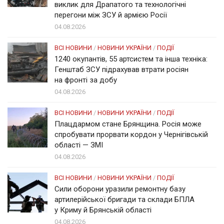
виклик для Драпатого та технологічні
перегони між ЗСУ й армією Росії
04.08.2026
ВСІ НОВИНИ
/
НОВИНИ УКРАЇНИ
/
ПОДІЇ
1240 окупантів, 55 артсистем та інша техніка:
Генштаб ЗСУ підрахував втрати росіян
на фронті за добу
04.08.2026
ВСІ НОВИНИ
/
НОВИНИ УКРАЇНИ
/
ПОДІЇ
Плацдармом стане Брянщина. Росія може
спробувати прорвати кордон у Чернігівській
області — ЗМІ
04.08.2026
ВСІ НОВИНИ
/
НОВИНИ УКРАЇНИ
/
ПОДІЇ
Сили оборони уразили ремонтну базу
артилерійської бригади та склади БПЛА
у Криму й Брянській області
04.08.2026