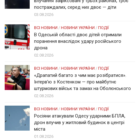
влучання зафіксовані у трьох районах, троє
постраждалих, серед них двоє — діти
03.08.2026
ВСІ НОВИНИ
/
НОВИНИ УКРАЇНИ
/
ПОДІЇ
В Одеській області двоє дітей отримали
поранення внаслідок удару російського
дрона
02.08.2026
ВСІ НОВИНИ
/
НОВИНИ УКРАЇНИ
/
ПОДІЇ
«Драпатий багато з чим має розібратися».
Інтерв’ю з Костенком — про майбутнє
штурмових військ та замах на Оболєнського
02.08.2026
ВСІ НОВИНИ
/
НОВИНИ УКРАЇНИ
/
ПОДІЇ
Росіяни атакували Одесу ударними БПЛА,
дрон влучив у житловий будинок в центрі
міста
01.08.2026