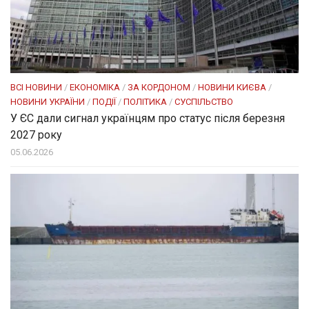
ВСІ НОВИНИ
/
ЕКОНОМІКА
/
ЗА КОРДОНОМ
/
НОВИНИ КИЄВА
/
НОВИНИ УКРАЇНИ
/
ПОДІЇ
/
ПОЛІТИКА
/
СУСПІЛЬСТВО
У ЄС дали сигнал українцям про статус після березня
2027 року
05.06.2026