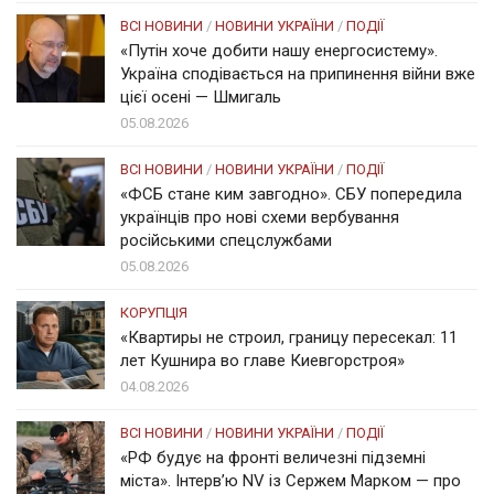
ВСІ НОВИНИ
/
НОВИНИ УКРАЇНИ
/
ПОДІЇ
«Путін хоче добити нашу енергосистему».
Україна сподівається на припинення війни вже
цієї осені — Шмигаль
05.08.2026
ВСІ НОВИНИ
/
НОВИНИ УКРАЇНИ
/
ПОДІЇ
«ФСБ стане ким завгодно». СБУ попередила
українців про нові схеми вербування
російськими спецслужбами
05.08.2026
КОРУПЦІЯ
«Квартиры не строил, границу пересекал: 11
лет Кушнира во главе Киевгорстроя»
04.08.2026
ВСІ НОВИНИ
/
НОВИНИ УКРАЇНИ
/
ПОДІЇ
«РФ будує на фронті величезні підземні
міста». Інтерв’ю NV із Сержем Марком — про