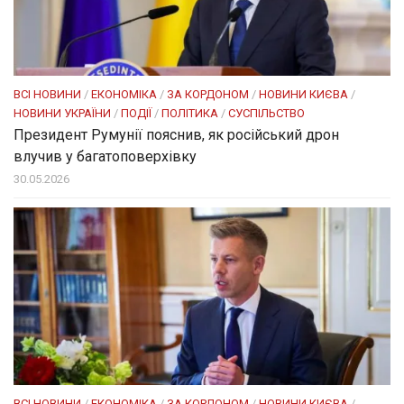
ВСІ НОВИНИ
/
ЕКОНОМІКА
/
ЗА КОРДОНОМ
/
НОВИНИ КИЄВА
/
НОВИНИ УКРАЇНИ
/
ПОДІЇ
/
ПОЛІТИКА
/
СУСПІЛЬСТВО
Президент Румунії пояснив, як російський дрон
влучив у багатоповерхівку
30.05.2026
ВСІ НОВИНИ
/
ЕКОНОМІКА
/
ЗА КОРДОНОМ
/
НОВИНИ КИЄВА
/