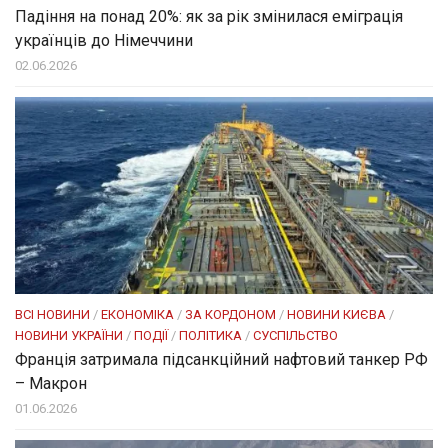
Падіння на понад 20%: як за рік змінилася еміграція
українців до Німеччини
02.06.2026
ВСІ НОВИНИ
/
ЕКОНОМІКА
/
ЗА КОРДОНОМ
/
НОВИНИ КИЄВА
/
НОВИНИ УКРАЇНИ
/
ПОДІЇ
/
ПОЛІТИКА
/
СУСПІЛЬСТВО
Франція затримала підсанкційний нафтовий танкер РФ
– Макрон
01.06.2026