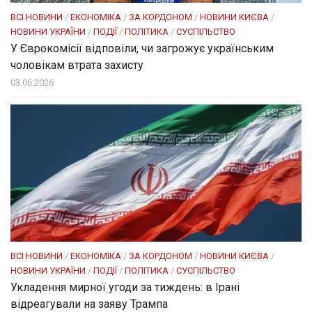
ВСІ НОВИНИ
/
ЕКОНОМІКА
/
ЗА КОРДОНОМ
/
НОВИНИ КИЄВА
/
НОВИНИ УКРАЇНИ
/
ПОДІЇ
/
ПОЛІТИКА
/
СУСПІЛЬСТВО
У Єврокомісії відповіли, чи загрожує українським
чоловікам втрата захисту
03.06.2026
ВСІ НОВИНИ
/
ЕКОНОМІКА
/
ЗА КОРДОНОМ
/
НОВИНИ КИЄВА
/
НОВИНИ УКРАЇНИ
/
ПОДІЇ
/
ПОЛІТИКА
/
СУСПІЛЬСТВО
Укладення мирної угоди за тиждень: в Ірані
відреагували на заяву Трампа