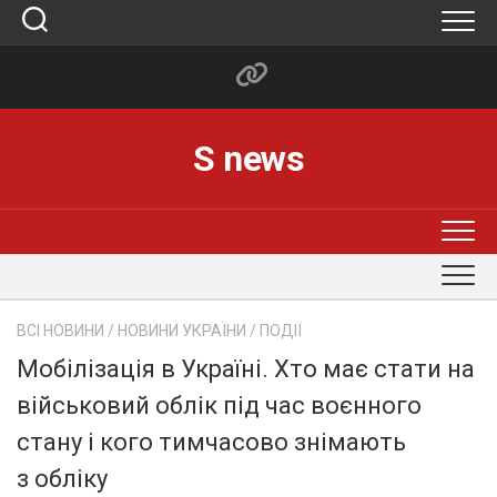
Skip
to
content
S news
ВСІ НОВИНИ
/
НОВИНИ УКРАЇНИ
/
ПОДІЇ
Мобілізація в Україні. Хто має стати на
військовий облік під час воєнного
стану і кого тимчасово знімають
з обліку