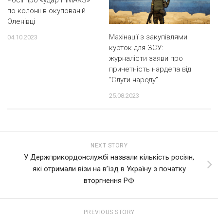
Росії про «удар HIMARS»
по колонії в окупованій
Оленівці
Махінації з закупівлями
04.10.2023
курток для ЗСУ:
журналісти заяви про
причетність нардепа від
“Слуги народу”
25.08.2023
NEXT STORY
У Держприкордонслужбі назвали кількість росіян,
які отримали візи на в’їзд в Україну з початку
вторгнення РФ
PREVIOUS STORY