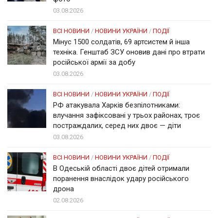
03.08.2026
ВСІ НОВИНИ
/
НОВИНИ УКРАЇНИ
/
ПОДІЇ
Мінус 1500 солдатів, 69 артсистем й інша
техніка. Генштаб ЗСУ оновив дані про втрати
російської армії за добу
03.08.2026
ВСІ НОВИНИ
/
НОВИНИ УКРАЇНИ
/
ПОДІЇ
РФ атакувала Харків безпілотниками:
влучання зафіксовані у трьох районах, троє
постраждалих, серед них двоє — діти
03.08.2026
ВСІ НОВИНИ
/
НОВИНИ УКРАЇНИ
/
ПОДІЇ
В Одеській області двоє дітей отримали
поранення внаслідок удару російського
дрона
02.08.2026