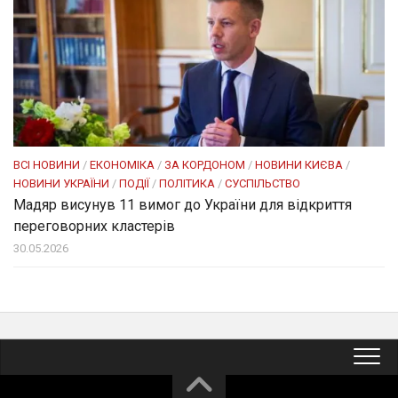
ВСІ НОВИНИ
/
ЕКОНОМІКА
/
ЗА КОРДОНОМ
/
НОВИНИ КИЄВА
/
НОВИНИ УКРАЇНИ
/
ПОДІЇ
/
ПОЛІТИКА
/
СУСПІЛЬСТВО
Мадяр висунув 11 вимог до України для відкриття
переговорних кластерів
30.05.2026