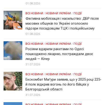
01.08.2026
ВСІ НОВИНИ
/
НОВИНИ УКРАЇНИ
/
ПОДІЇ
Фіктивна мобілізація і насильство: ДБР після
масових обшуків по Україні оголосило
підозри посадовцям ТЦК і поліцейському
01.08.2026
ВСІ НОВИНИ
/
НОВИНИ УКРАЇНИ
/
ПОДІЇ
Росіяни вдарили ракетами по Одесі:
пошкоджено лікарню, постраждали двоє
людей — Кіпер
31.07.2026
ВСІ НОВИНИ
/
НОВИНИ УКРАЇНИ
/
ПОДІЇ
Екскомбат Маґури заявив, що у 2025 році 225-
й полк відкрив вогонь по його бійцях у
Бєлгородській області
31.07.2026
ВСІ НОВИНИ
/
НОВИНИ УКРАЇНИ
/
ПОДІЇ