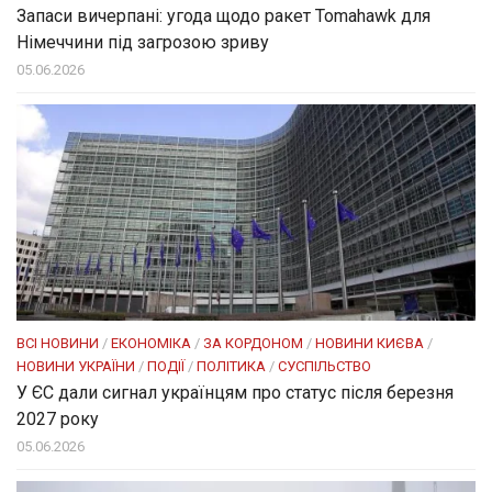
Запаси вичерпані: угода щодо ракет Tomahawk для
Німеччини під загрозою зриву
05.06.2026
ВСІ НОВИНИ
/
ЕКОНОМІКА
/
ЗА КОРДОНОМ
/
НОВИНИ КИЄВА
/
НОВИНИ УКРАЇНИ
/
ПОДІЇ
/
ПОЛІТИКА
/
СУСПІЛЬСТВО
У ЄС дали сигнал українцям про статус після березня
2027 року
05.06.2026