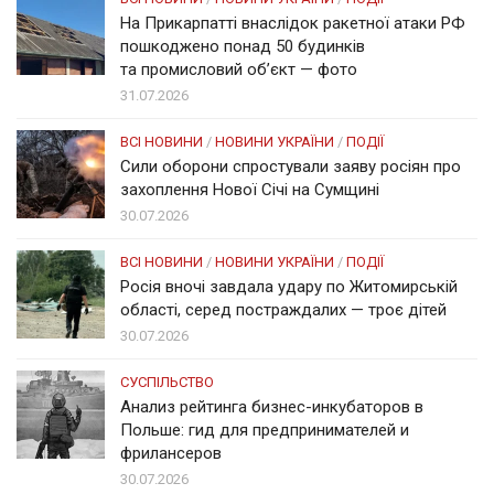
На Прикарпатті внаслідок ракетної атаки РФ
пошкоджено понад 50 будинків
та промисловий об’єкт — фото
31.07.2026
ВСІ НОВИНИ
/
НОВИНИ УКРАЇНИ
/
ПОДІЇ
Сили оборони спростували заяву росіян про
захоплення Нової Січі на Сумщині
30.07.2026
ВСІ НОВИНИ
/
НОВИНИ УКРАЇНИ
/
ПОДІЇ
Росія вночі завдала удару по Житомирській
області, серед постраждалих — троє дітей
30.07.2026
СУСПІЛЬСТВО
Анализ рейтинга бизнес-инкубаторов в
Польше: гид для предпринимателей и
фрилансеров
30.07.2026