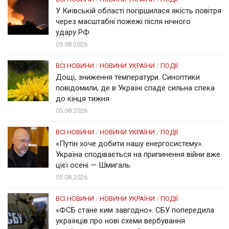
У Київській області погіршилася якість повітря
через масштабні пожежі після нічного
удару РФ
05.08.2026
ВСІ НОВИНИ
/
НОВИНИ УКРАЇНИ
/
ПОДІЇ
Дощі, зниження температури. Синоптики
повідомили, де в Україні спаде сильна спека
до кінця тижня
05.08.2026
ВСІ НОВИНИ
/
НОВИНИ УКРАЇНИ
/
ПОДІЇ
«Путін хоче добити нашу енергосистему».
Україна сподівається на припинення війни вже
цієї осені — Шмигаль
05.08.2026
ВСІ НОВИНИ
/
НОВИНИ УКРАЇНИ
/
ПОДІЇ
«ФСБ стане ким завгодно». СБУ попередила
українців про нові схеми вербування