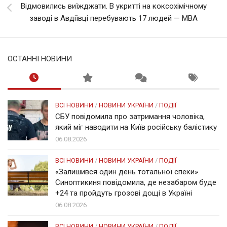
Відмовились виїжджати. В укритті на коксохімічному
заводі в Авдіївці перебувають 17 людей — МВА
ОСТАННІ НОВИНИ
ВСІ НОВИНИ
/
НОВИНИ УКРАЇНИ
/
ПОДІЇ
СБУ повідомила про затримання чоловіка,
який міг наводити на Київ російську балістику
06.08.2026
ВСІ НОВИНИ
/
НОВИНИ УКРАЇНИ
/
ПОДІЇ
«Залишився один день тотальної спеки».
Синоптикиня повідомила, де незабаром буде
+24 та пройдуть грозові дощі в Україні
06.08.2026
ВСІ НОВИНИ
/
НОВИНИ УКРАЇНИ
/
ПОДІЇ