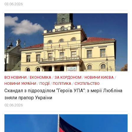
03.06.2026
ВСІ НОВИНИ
/
ЕКОНОМІКА
/
ЗА КОРДОНОМ
/
НОВИНИ КИЄВА
/
НОВИНИ УКРАЇНИ
/
ПОДІЇ
/
ПОЛІТИКА
/
СУСПІЛЬСТВО
Скандал з підрозділом “Героїв УПА”: з мерії Любліна
зняли прапор України
02.06.2026