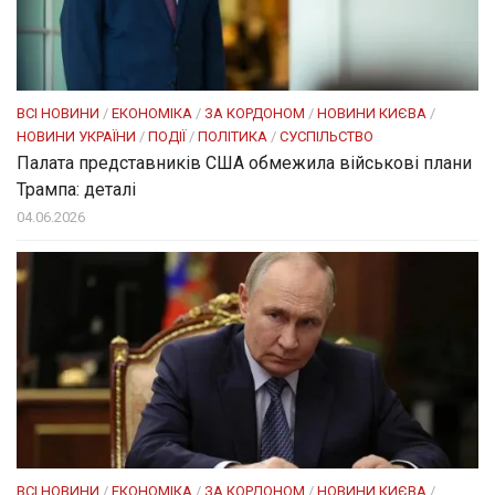
ВСІ НОВИНИ
/
ЕКОНОМІКА
/
ЗА КОРДОНОМ
/
НОВИНИ КИЄВА
/
НОВИНИ УКРАЇНИ
/
ПОДІЇ
/
ПОЛІТИКА
/
СУСПІЛЬСТВО
Палата представників США обмежила військові плани
Трампа: деталі
04.06.2026
ВСІ НОВИНИ
/
ЕКОНОМІКА
/
ЗА КОРДОНОМ
/
НОВИНИ КИЄВА
/