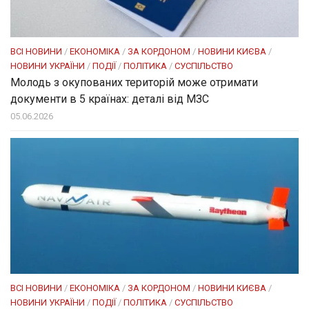
ВСІ НОВИНИ
/
ЕКОНОМІКА
/
ЗА КОРДОНОМ
/
НОВИНИ КИЄВА
/
НОВИНИ УКРАЇНИ
/
ПОДІЇ
/
ПОЛІТИКА
/
СУСПІЛЬСТВО
Молодь з окупованих територій може отримати
документи в 5 країнах: деталі від МЗС
05.06.2026
ВСІ НОВИНИ
/
ЕКОНОМІКА
/
ЗА КОРДОНОМ
/
НОВИНИ КИЄВА
/
НОВИНИ УКРАЇНИ
/
ПОДІЇ
/
ПОЛІТИКА
/
СУСПІЛЬСТВО