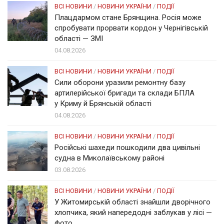
ВСІ НОВИНИ
/
НОВИНИ УКРАЇНИ
/
ПОДІЇ
Плацдармом стане Брянщина. Росія може
спробувати прорвати кордон у Чернігівській
області — ЗМІ
04.08.2026
ВСІ НОВИНИ
/
НОВИНИ УКРАЇНИ
/
ПОДІЇ
Сили оборони уразили ремонтну базу
артилерійської бригади та склади БПЛА
у Криму й Брянській області
04.08.2026
ВСІ НОВИНИ
/
НОВИНИ УКРАЇНИ
/
ПОДІЇ
Російські шахеди пошкодили два цивільні
судна в Миколаївському районі
03.08.2026
ВСІ НОВИНИ
/
НОВИНИ УКРАЇНИ
/
ПОДІЇ
У Житомирській області знайшли дворічного
хлопчика, який напередодні заблукав у лісі —
фото