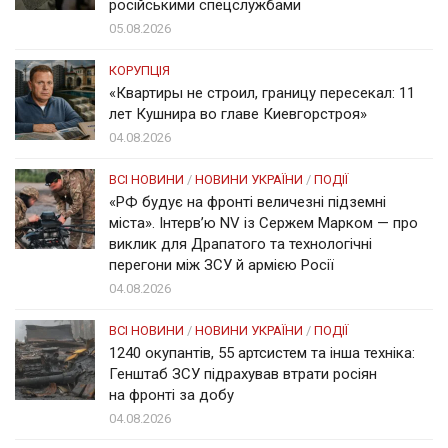
російськими спецслужбами
05.08.2026
КОРУПЦІЯ
«Квартиры не строил, границу пересекал: 11
лет Кушнира во главе Киевгорстроя»
04.08.2026
ВСІ НОВИНИ
/
НОВИНИ УКРАЇНИ
/
ПОДІЇ
«РФ будує на фронті величезні підземні
міста». Інтерв’ю NV із Сержем Марком — про
виклик для Драпатого та технологічні
перегони між ЗСУ й армією Росії
04.08.2026
ВСІ НОВИНИ
/
НОВИНИ УКРАЇНИ
/
ПОДІЇ
1240 окупантів, 55 артсистем та інша техніка:
Генштаб ЗСУ підрахував втрати росіян
на фронті за добу
04.08.2026