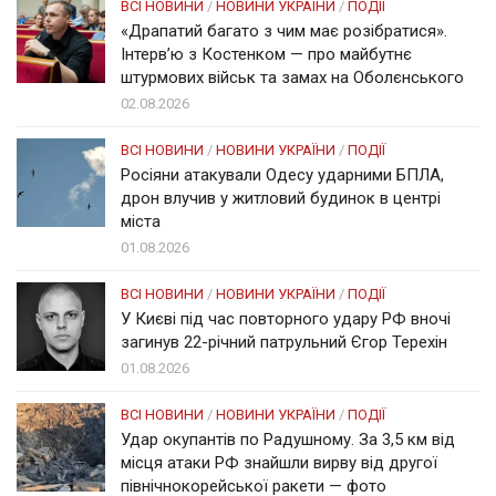
ВСІ НОВИНИ
/
НОВИНИ УКРАЇНИ
/
ПОДІЇ
«Драпатий багато з чим має розібратися».
Інтерв’ю з Костенком — про майбутнє
штурмових військ та замах на Оболєнського
02.08.2026
ВСІ НОВИНИ
/
НОВИНИ УКРАЇНИ
/
ПОДІЇ
Росіяни атакували Одесу ударними БПЛА,
дрон влучив у житловий будинок в центрі
міста
01.08.2026
ВСІ НОВИНИ
/
НОВИНИ УКРАЇНИ
/
ПОДІЇ
У Києві під час повторного удару РФ вночі
загинув 22-річний патрульний Єгор Терехін
01.08.2026
ВСІ НОВИНИ
/
НОВИНИ УКРАЇНИ
/
ПОДІЇ
Удар окупантів по Радушному. За 3,5 км від
місця атаки РФ знайшли вирву від другої
північнокорейської ракети — фото