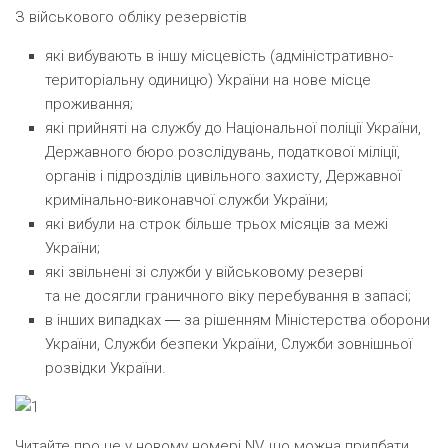
З військового обліку резервістів
які вибувають в іншу місцевість
(
адміністративно-
територіальну одиницю) України на нове місце
проживання;
які прийняті на службу до Національної поліції України,
Державного бюро розслідувань, податкової міліції,
органів і підрозділів цивільного захисту, Державної
кримінально-виконавчої служби України;
які вибули на строк більше трьох місяців за межі
України;
які звільнені зі служби у військовому резерві
та не досягли граничного віку перебування в запасі;
в інших випадках ― за рішенням Міністерства оборони
України, Служби безпеки України, Служби зовнішньої
розвідки України.
Читайте про це у новому номері NV, що можна придбати