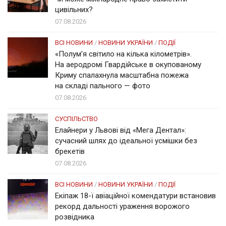
цивільних?
07.08.2026
ВСІ НОВИНИ
/
НОВИНИ УКРАЇНИ
/
ПОДІЇ
«Полум’я світило на кілька кілометрів».
На аеродромі Гвардійське в окупованому
Криму спалахнула масштабна пожежа
на складі пального — фото
07.08.2026
СУСПІЛЬСТВО
Елайнери у Львові від «Мега Дентал»:
сучасний шлях до ідеальної усмішки без
брекетів
07.08.2026
ВСІ НОВИНИ
/
НОВИНИ УКРАЇНИ
/
ПОДІЇ
Екіпаж 18-ї авіаційної комендатури встановив
рекорд дальності ураження ворожого
розвідника