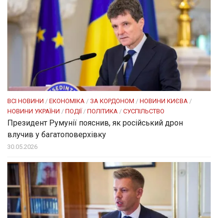
ВСІ НОВИНИ
/
ЕКОНОМІКА
/
ЗА КОРДОНОМ
/
НОВИНИ КИЄВА
/
НОВИНИ УКРАЇНИ
/
ПОДІЇ
/
ПОЛІТИКА
/
СУСПІЛЬСТВО
Президент Румунії пояснив, як російський дрон
влучив у багатоповерхівку
30.05.2026