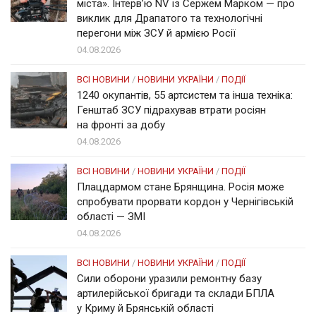
міста». Інтерв’ю NV із Сержем Марком — про
виклик для Драпатого та технологічні
перегони між ЗСУ й армією Росії
04.08.2026
ВСІ НОВИНИ
/
НОВИНИ УКРАЇНИ
/
ПОДІЇ
1240 окупантів, 55 артсистем та інша техніка:
Генштаб ЗСУ підрахував втрати росіян
на фронті за добу
04.08.2026
ВСІ НОВИНИ
/
НОВИНИ УКРАЇНИ
/
ПОДІЇ
Плацдармом стане Брянщина. Росія може
спробувати прорвати кордон у Чернігівській
області — ЗМІ
04.08.2026
ВСІ НОВИНИ
/
НОВИНИ УКРАЇНИ
/
ПОДІЇ
Сили оборони уразили ремонтну базу
артилерійської бригади та склади БПЛА
у Криму й Брянській області