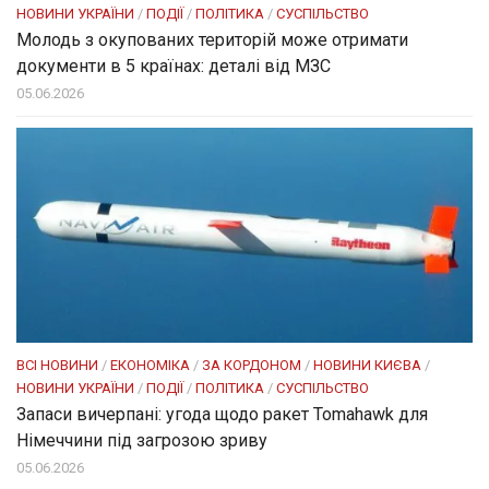
НОВИНИ УКРАЇНИ
/
ПОДІЇ
/
ПОЛІТИКА
/
СУСПІЛЬСТВО
Молодь з окупованих територій може отримати
документи в 5 країнах: деталі від МЗС
05.06.2026
ВСІ НОВИНИ
/
ЕКОНОМІКА
/
ЗА КОРДОНОМ
/
НОВИНИ КИЄВА
/
НОВИНИ УКРАЇНИ
/
ПОДІЇ
/
ПОЛІТИКА
/
СУСПІЛЬСТВО
Запаси вичерпані: угода щодо ракет Tomahawk для
Німеччини під загрозою зриву
05.06.2026