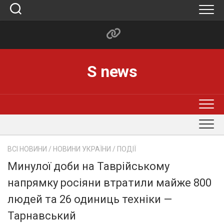
Skip
to
content
S news
ВСІ НОВИНИ
/
НОВИНИ УКРАЇНИ
/
ПОДІЇ
Минулої доби на Таврійському
напрямку росіяни втратили майже 800
людей та 26 одиниць техніки —
Тарнавський