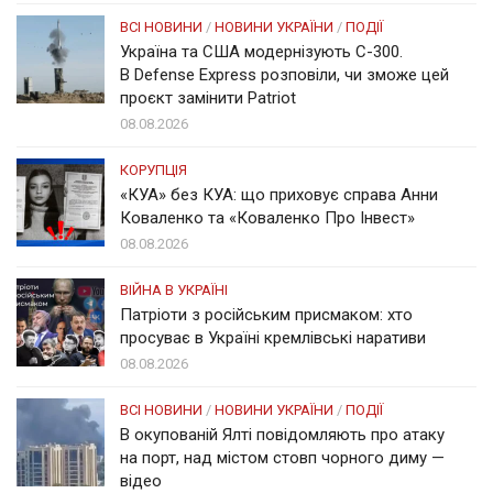
ВСІ НОВИНИ
/
НОВИНИ УКРАЇНИ
/
ПОДІЇ
Україна та США модернізують С-300.
В Defense Express розповіли, чи зможе цей
проєкт замінити Patriot
08.08.2026
КОРУПЦІЯ
«КУА» без КУА: що приховує справа Анни
Коваленко та «Коваленко Про Інвест»
08.08.2026
ВІЙНА В УКРАЇНІ
Патріоти з російським присмаком: хто
просуває в Україні кремлівські наративи
08.08.2026
ВСІ НОВИНИ
/
НОВИНИ УКРАЇНИ
/
ПОДІЇ
В окупованій Ялті повідомляють про атаку
на порт, над містом стовп чорного диму —
відео