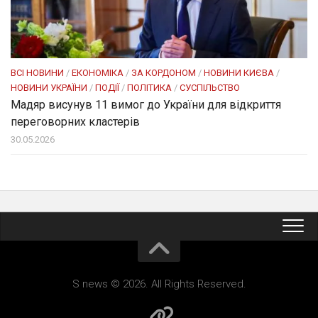
ВСІ НОВИНИ
/
ЕКОНОМІКА
/
ЗА КОРДОНОМ
/
НОВИНИ КИЄВА
/
НОВИНИ УКРАЇНИ
/
ПОДІЇ
/
ПОЛІТИКА
/
СУСПІЛЬСТВО
Мадяр висунув 11 вимог до України для відкриття
переговорних кластерів
30.05.2026
S news © 2026. All Rights Reserved.