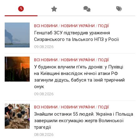
ВСІ НОВИНИ
/
НОВИНИ УКРАЇНИ
/
ПОДІЇ
Генштаб ЗСУ підтвердив ураження
Сизранського та Ільського НПЗ у Росії
09.08.2026
ВСІ НОВИНИ
/
НОВИНИ УКРАЇНИ
/
ПОДІЇ
У будинок влучили п’ять дронів: у Пухівці
на Київщині внаслідок нічної атаки РФ
загинули дідусь, бабуся та їхній трирічний
онук
09.08.2026
ВСІ НОВИНИ
/
НОВИНИ УКРАЇНИ
/
ПОДІЇ
Знайшли останки 55 людей. Україна і Польща
завершили ексгумацію жертв Волинської
трагедії
08.08.2026