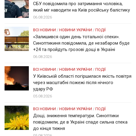
СБУ повідомила про затримання чоловіка,
який міг наводити на Київ російську балістику
06.08.2026
ВСІ НОВИНИ
/
НОВИНИ УКРАЇНИ
/
ПОДІЇ
«Залишився один день тотальної спеки».
Синоптикиня повідомила, де незабаром буде
+24 та пройдуть грозові дощі в Україні
06.08.2026
ВСІ НОВИНИ
/
НОВИНИ УКРАЇНИ
/
ПОДІЇ
У Київській області погіршилася якість повітря
через масштабні пожежі після нічного
удару РФ
05.08.2026
ВСІ НОВИНИ
/
НОВИНИ УКРАЇНИ
/
ПОДІЇ
Дощі, зниження температури. Синоптики
повідомили, де в Україні спаде сильна спека
до кінця тижня
05.08.2026