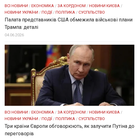
ВСІ НОВИНИ
/
ЕКОНОМІКА
/
ЗА КОРДОНОМ
/
НОВИНИ КИЄВА
/
НОВИНИ УКРАЇНИ
/
ПОДІЇ
/
ПОЛІТИКА
/
СУСПІЛЬСТВО
Палата представників США обмежила військові плани
Трампа: деталі
04.06.2026
ВСІ НОВИНИ
/
ЕКОНОМІКА
/
ЗА КОРДОНОМ
/
НОВИНИ КИЄВА
/
НОВИНИ УКРАЇНИ
/
ПОДІЇ
/
ПОЛІТИКА
/
СУСПІЛЬСТВО
Три країни Європи обговорюють, як залучити Путіна до
переговорів