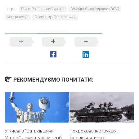
Tags:
Війна Росії проти України
Збройні Сили України (ЗСУ)
Контрнаступ
Олександр Тарнавський
РЕКОМЕНДУЄМО ПОЧИТАТИ:
У Києві з “Батьківщини-
Покрокова інструкція.
Матері” демонтували герб
Як звільнитися з