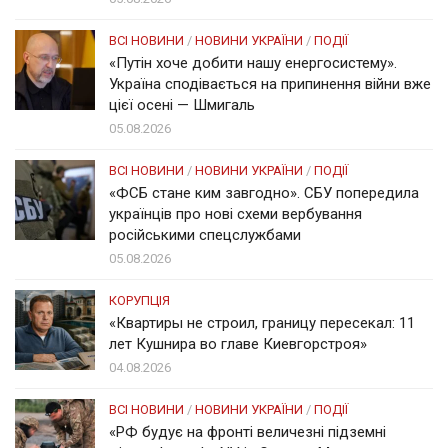
ВСІ НОВИНИ
/
НОВИНИ УКРАЇНИ
/
ПОДІЇ
«Путін хоче добити нашу енергосистему».
Україна сподівається на припинення війни вже
цієї осені — Шмигаль
05.08.2026
ВСІ НОВИНИ
/
НОВИНИ УКРАЇНИ
/
ПОДІЇ
«ФСБ стане ким завгодно». СБУ попередила
українців про нові схеми вербування
російськими спецслужбами
05.08.2026
КОРУПЦІЯ
«Квартиры не строил, границу пересекал: 11
лет Кушнира во главе Киевгорстроя»
04.08.2026
ВСІ НОВИНИ
/
НОВИНИ УКРАЇНИ
/
ПОДІЇ
«РФ будує на фронті величезні підземні