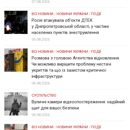
07.08.2026
ВСІ НОВИНИ
/
НОВИНИ УКРАЇНИ
/
ПОДІЇ
Росія атакувала об’єкти ДТЕК
у Дніпропетровській області, у частині
населених пунктів знеструмлення
06.08.2026
ВСІ НОВИНИ
/
НОВИНИ УКРАЇНИ
/
ПОДІЇ
Розмова з головою Агентства відновлення.
Чи можливо вирішити проблему нестачі
укриттів та що із захистом критичної
інфраструктури
06.08.2026
СУСПІЛЬСТВО
Вуличні камери відеоспостереження: надійний
щит для вашої безпеки
06.08.2026
ВСІ НОВИНИ
/
НОВИНИ УКРАЇНИ
/
ПОДІЇ