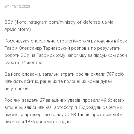
BY · 15.10.2023
ЗСУ (Фото:instagram.com/ministry_of_defense_ua via
АрміяInform)
Командувач оперативно-стратегічного угруповання військ
Таврія Олександр Тарнавський розповів по результати
роботи ЗСУ на Таврійському напрямку за підсумком доби
суботи, 14 жовтня.
За його словами, загальні втрати росіян склали 797 осіб —
кількість вбитих, ранених та полонених командувач
не уточнює.
Росіяни завдали 27 авіаційних ударів, провели 49 бойових
зіткнень, здійснили 901 артобстріл. Підрозділи ракетних
військ та артилерії зі складу ОСУВ Таврія протягом доби
виконали 1876 вогневих завдань.