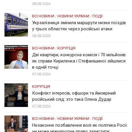
08.08.2026
ВСІ НОВИНИ
/
НОВИНИ УКРАЇНИ
/
ПОДІЇ
Укрзалізниця змінила маршрути низки поїздів
у трьох областях через російські атаки
08.08.2026
ВСІ НОВИНИ
/
КОРУПЦІЯ
Дві квартири, конкурсна комісія і 70 мільйонів:
як справи Кириленка і Стефанішиної зійшлися
в одній точці
07.08.2026
КОРУПЦІЯ
Конфлікт інтересів, офшори та ймовріний
російський слід: хто така Олена Дудар
07.08.2026
ВСІ НОВИНИ
/
НОВИНИ УКРАЇНИ
/
ПОДІЇ
Незаконне позбавлення волі як політика Росії:
чи може міжнародне право захистити