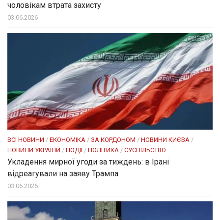
чоловікам втрата захисту
03.06.2026
ВСІ НОВИНИ
/
ЕКОНОМІКА
/
ЗА КОРДОНОМ
/
НОВИНИ КИЄВА
/
НОВИНИ УКРАЇНИ
/
ПОДІЇ
/
ПОЛІТИКА
/
СУСПІЛЬСТВО
Укладення мирної угоди за тиждень: в Ірані
відреагували на заяву Трампа
03.06.2026