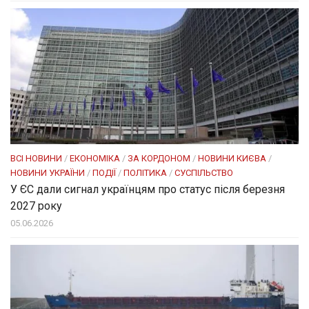
ВСІ НОВИНИ
/
ЕКОНОМІКА
/
ЗА КОРДОНОМ
/
НОВИНИ КИЄВА
/
НОВИНИ УКРАЇНИ
/
ПОДІЇ
/
ПОЛІТИКА
/
СУСПІЛЬСТВО
У ЄС дали сигнал українцям про статус після березня
2027 року
05.06.2026