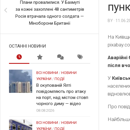
Плани провалилися. У Бахмуті
пунк
за кожні захоплені 48 сантиметрів
Росія втрачала одного солдата —
BY · 11.06.
Міноборони Британії
На Київщи
pixabay.c
ОСТАННІ НОВИНИ
Аварійні
після вч
ВСІ НОВИНИ
/
НОВИНИ
У
Київськ
УКРАЇНИ
/
ПОДІЇ
В окупованій Ялті
населених
повідомляють про атаку
відновлю
на порт, над містом стовп
чорного диму — відео
Про повід
08.08.2026
Найбільш
ВСІ НОВИНИ
/
НОВИНИ
УКРАЇНИ
/
ПОДІЇ