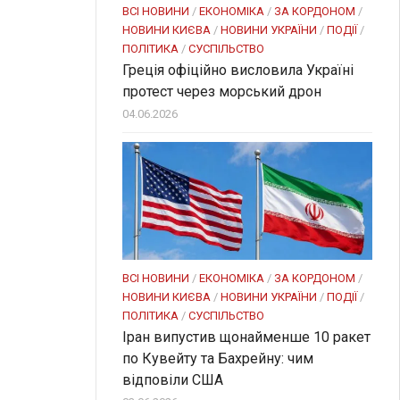
ВСІ НОВИНИ
/
ЕКОНОМІКА
/
ЗА КОРДОНОМ
/
НОВИНИ КИЄВА
/
НОВИНИ УКРАЇНИ
/
ПОДІЇ
/
ПОЛІТИКА
/
СУСПІЛЬСТВО
Греція офіційно висловила Україні
протест через морський дрон
04.06.2026
ВСІ НОВИНИ
/
ЕКОНОМІКА
/
ЗА КОРДОНОМ
/
НОВИНИ КИЄВА
/
НОВИНИ УКРАЇНИ
/
ПОДІЇ
/
ПОЛІТИКА
/
СУСПІЛЬСТВО
Іран випустив щонайменше 10 ракет
по Кувейту та Бахрейну: чим
відповіли США