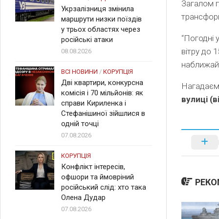
Загалом п
Укрзалізниця змінила
трансформ
маршрути низки поїздів
у трьох областях через
“Погодні 
російські атаки
вітру до 
08.08.2026
наближайт
ВСІ НОВИНИ
/
КОРУПЦІЯ
Дві квартири, конкурсна
Нагадаєм
комісія і 70 мільйонів: як
вулиці (в
справи Кириленка і
Стефанішиної зійшлися в
одній точці
07.08.2026
КОРУПЦІЯ
Конфлікт інтересів,
офшори та ймовріний
РЕКО
російський слід: хто така
Олена Дудар
07.08.2026