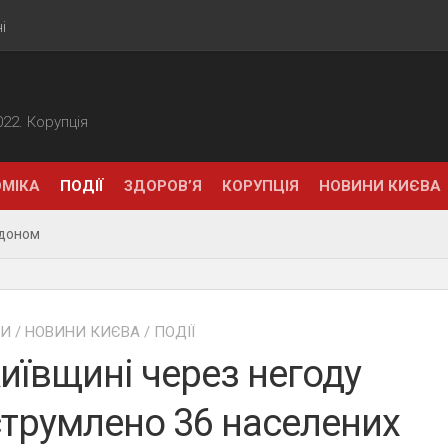
і
2022. Корупція
МІКА
ПОДІЇ
ЗДОРОВ’Я
КОРУПЦІЯ
НОВИНИ КИЄВА
рдоном
НИ
/
НОВИНИ КИЄВА
/
ПОДІЇ
иївщині через негоду
трумлено 36 населених