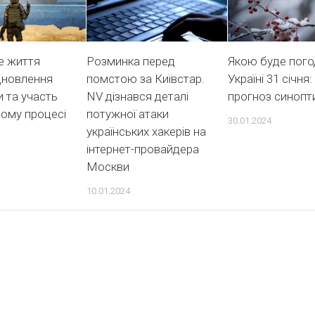
е життя
Розминка перед
Якою буде пого
ідновлення
помстою за Київстар.
Україні 31 січня:
и та участь
NV дізнався деталі
прогноз синопт
ьому процесі
потужної атаки
30.01.2024
українських хакерів на
інтернет-провайдера
Москви
10.01.2024