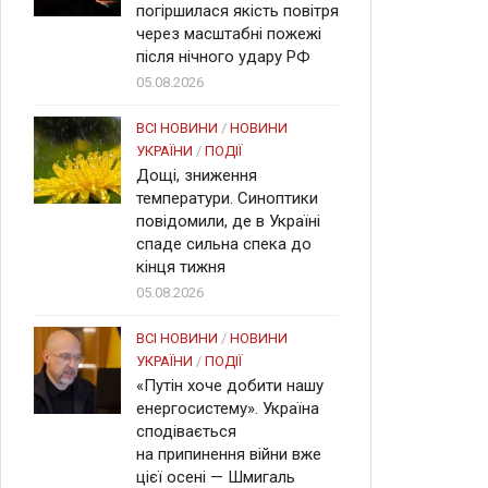
погіршилася якість повітря
через масштабні пожежі
після нічного удару РФ
05.08.2026
ВСІ НОВИНИ
/
НОВИНИ
УКРАЇНИ
/
ПОДІЇ
Дощі, зниження
температури. Синоптики
повідомили, де в Україні
спаде сильна спека до
кінця тижня
05.08.2026
ВСІ НОВИНИ
/
НОВИНИ
УКРАЇНИ
/
ПОДІЇ
«Путін хоче добити нашу
енергосистему». Україна
сподівається
на припинення війни вже
цієї осені — Шмигаль