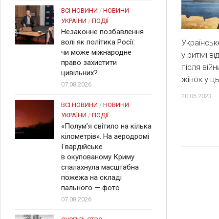
ВСІ НОВИНИ
/
НОВИНИ
УКРАЇНИ
/
ПОДІЇ
Незаконне позбавлення
Українськ
волі як політика Росії:
чи може міжнародне
у ритмі в
право захистити
після війн
цивільних?
жінок у ц
07.08.2026
20.06.2023
ВСІ НОВИНИ
/
НОВИНИ
УКРАЇНИ
/
ПОДІЇ
«Полум’я світило на кілька
кілометрів». На аеродромі
Гвардійське
в окупованому Криму
спалахнула масштабна
пожежа на складі
пального — фото
07.08.2026