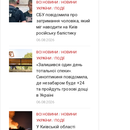
ВСІ НОВИНИ
/
НОВИНИ
УКРАЇНИ
/
ПОДІЇ
СБУ повідомила про
затримання чоловіка, який
міг наводити на Київ
російську балістику
06.08.2026
ВСІ НОВИНИ
/
НОВИНИ
УКРАЇНИ
/
ПОДІЇ
«Залишився один день
тотальної спеки».
Синоптикиня повідомила,
де незабаром буде +24
та пройдуть грозові дощі
в Україні
06.08.2026
ВСІ НОВИНИ
/
НОВИНИ
УКРАЇНИ
/
ПОДІЇ
У Київській області