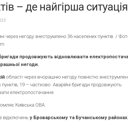
тів – де найгірша ситуація
2023
ні через негоду знеструмлено 36 населених пунктів. / Фот
om
 бригади продовжують відновлювати електропостач
орашньої негоди.
ій
області через вчорашню негоду повністю знеструмлен
 пунктів, 19 – частково. Аварійні бригади продовжують
вати електропостачання.
омляє Київська ОВА.
е відключень
у Броварському та Бучанському районах