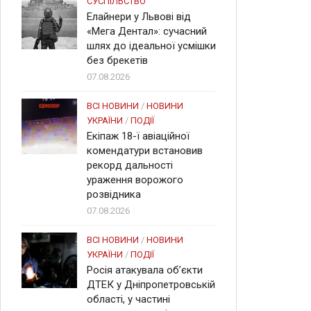
СУСПІЛЬСТВО
Елайнери у Львові від
«Мега Дентал»: сучасний
шлях до ідеальної усмішки
без брекетів
07.08.2026
ВСІ НОВИНИ
/
НОВИНИ
УКРАЇНИ
/
ПОДІЇ
Екіпаж 18-ї авіаційної
комендатури встановив
рекорд дальності
ураження ворожого
розвідника
07.08.2026
ВСІ НОВИНИ
/
НОВИНИ
УКРАЇНИ
/
ПОДІЇ
Росія атакувала об’єкти
ДТЕК у Дніпропетровській
області, у частині