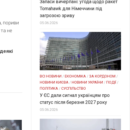
Запаси вичерпані: угода щодо ракет
Tomahawk для Німеччини під
загрозою зриву
, пориви
05.06.2026
 та не
 деякі
ВСІ НОВИНИ
/
ЕКОНОМІКА
/
ЗА КОРДОНОМ
/
НОВИНИ КИЄВА
/
НОВИНИ УКРАЇНИ
/
ПОДІЇ
/
ПОЛІТИКА
/
СУСПІЛЬСТВО
У ЄС дали сигнал українцям про
статус після березня 2027 року
05.06.2026