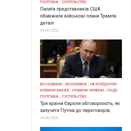
ПОЛІТИКА
/
СУСПІЛЬСТВО
Палата представників США
обмежила військові плани Трампа:
деталі
04.06.2026
ВСІ НОВИНИ
/
ЕКОНОМІКА
/
ЗА КОРДОНОМ
/
НОВИНИ КИЄВА
/
НОВИНИ УКРАЇНИ
/
ПОДІЇ
/
ПОЛІТИКА
/
СУСПІЛЬСТВО
Три країни Європи обговорюють, як
залучити Путіна до переговорів
04.06.2026