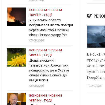
06.08.2026
ВСІ НОВИНИ
/
НОВИНИ
УКРАЇНИ
/
ПОДІЇ
РЕКО
У Київській області
погіршилася якість повітря
через масштабні пожежі
після нічного удару РФ
05.08.2026
ВСІ НОВИНИ
/
НОВИНИ
Війська 
УКРАЇНИ
/
ПОДІЇ
просунули
Дощі, зниження
температури. Синоптики
чотирьох
повідомили, де в Україні
пунктів н
спаде сильна спека до
DeepStat
кінця тижня
10.04.2025
05.08.2026
ВСІ НОВИНИ
/
НОВИНИ
УКРАЇНИ
/
ПОДІЇ