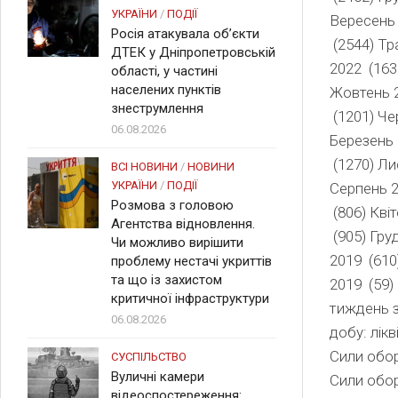
УКРАЇНИ
/
ПОДІЇ
Вересень 
Росія атакувала об’єкти
(2544) Тр
ДТЕК у Дніпропетровській
2022 (163
області, у частині
населених пунктів
Жовтень 2
знеструмлення
(1201) Че
06.08.2026
Березень 
(1270) Ли
ВСІ НОВИНИ
/
НОВИНИ
УКРАЇНИ
/
ПОДІЇ
Серпень 2
Розмова з головою
(806) Кві
Агентства відновлення.
(905) Гру
Чи можливо вирішити
2019 (610
проблему нестачі укриттів
та що із захистом
2019 (59)
критичної інфраструктури
тиждень з
06.08.2026
добу: лік
Сили обор
СУСПІЛЬСТВО
Вуличні камери
Сили обор
відеоспостереження: