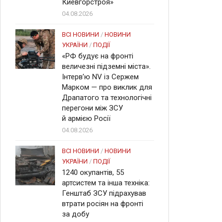
Киевгорстроя»
04.08.2026
ВСІ НОВИНИ
/
НОВИНИ
УКРАЇНИ
/
ПОДІЇ
«РФ будує на фронті
величезні підземні міста».
Інтерв’ю NV із Сержем
Марком — про виклик для
Драпатого та технологічні
перегони між ЗСУ
й армією Росії
04.08.2026
ВСІ НОВИНИ
/
НОВИНИ
УКРАЇНИ
/
ПОДІЇ
1240 окупантів, 55
артсистем та інша техніка:
Генштаб ЗСУ підрахував
втрати росіян на фронті
за добу