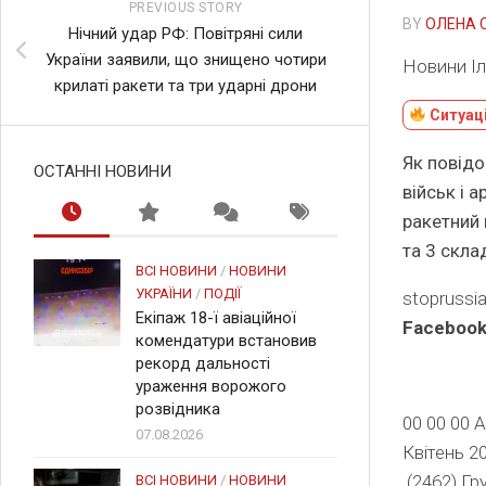
PREVIOUS STORY
BY
ОЛЕНА 
Нічний удар РФ: Повітряні сили
України заявили, що знищено чотири
Новини І
крилаті ракети та три ударні дрони
Ситуаці
Як повідо
ОСТАННІ НОВИНИ
військ і 
ракетний 
та 3 скла
ВСІ НОВИНИ
/
НОВИНИ
УКРАЇНИ
/
ПОДІЇ
stoprussi
Екіпаж 18-ї авіаційної
Faceboo
комендатури встановив
рекорд дальності
Захищаємо
ураження ворожого
розвідника
00 00 00 
07.08.2026
Квітень 2
(2462) Гр
ВСІ НОВИНИ
/
НОВИНИ