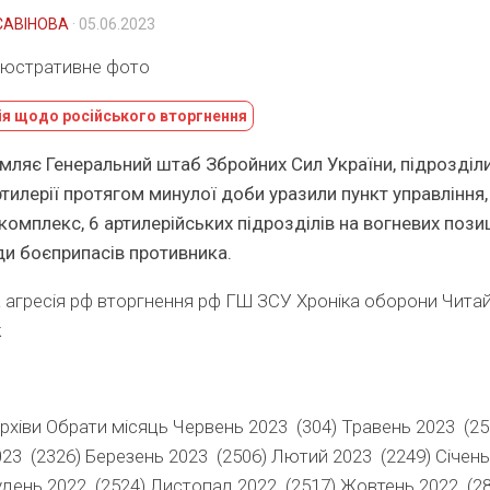
САВІНОВА
· 05.06.2023
люстративне фото
я щодо російського вторгнення
мляє Генеральний штаб Збройних Сил України, підрозділ
артилерії протягом минулої доби уразили пункт управління,
комплекс, 6 артилерійських підрозділів на вогневих пози
ди боєприпасів противника.
a агресія рф вторгнення рф ГШ ЗСУ Хроніка оборони Читай
k
 світ
Архіви Обрати місяць Червень 2023 (304) Травень 2023 (25
023 (2326) Березень 2023 (2506) Лютий 2023 (2249) Січень
удень 2022 (2524) Листопад 2022 (2517) Жовтень 2022 (2