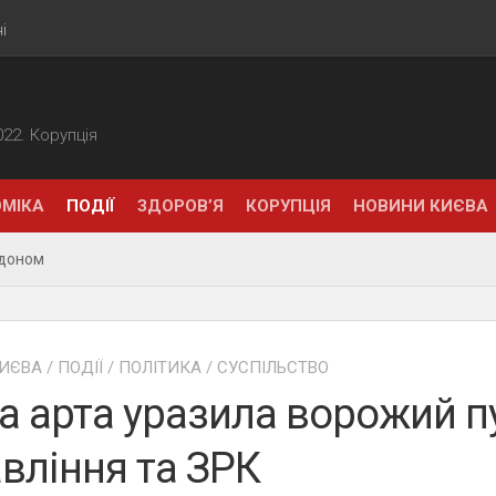
і
2022. Корупція
МІКА
ПОДІЇ
ЗДОРОВ’Я
КОРУПЦІЯ
НОВИНИ КИЄВА
рдоном
ИЄВА
/
ПОДІЇ
/
ПОЛІТИКА
/
СУСПІЛЬСТВО
 арта уразила ворожий п
вління та ЗРК