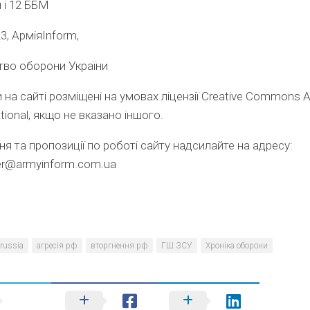
 і 12 ББМ
3, АрміяInform,
тво оборони України
 на сайті розміщені на умовах ліцензії Creative Commons At
ational, якщо не вказано іншого.
я та пропозиції по роботі сайту надсилайте на адресу:
r@armyinform.com.ua
russia
агресія рф
вторгнення рф
ГШ ЗСУ
Хроніка оборони