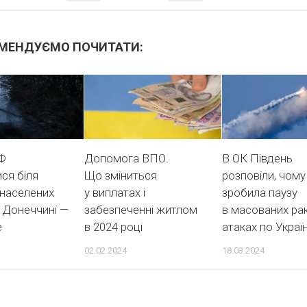
МЕНДУЄМО ПОЧИТАТИ:
РФ
Допомога ВПО.
В ОК Південь
ся біля
Що зміниться
розповіли, чому
 населених
у виплатах і
зробила паузу
а Донеччині —
забезпеченні житлом
в масованих ра
e
в 2024 році
атаках по Україн
02.02.2024
18.03.2024