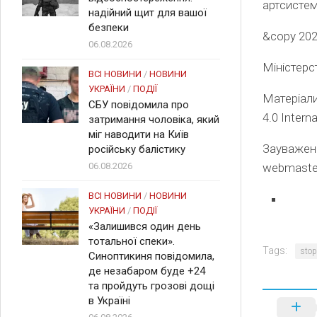
артсистем
надійний щит для вашої
безпеки
&copy 202
06.08.2026
Міністерс
ВСІ НОВИНИ
/
НОВИНИ
УКРАЇНИ
/
ПОДІЇ
Матеріали
СБУ повідомила про
4.0 Intern
затримання чоловіка, який
міг наводити на Київ
Зауваженн
російську балістику
06.08.2026
webmaste
ВСІ НОВИНИ
/
НОВИНИ
УКРАЇНИ
/
ПОДІЇ
«Залишився один день
тотальної спеки».
Tags:
stop
Синоптикиня повідомила,
де незабаром буде +24
та пройдуть грозові дощі
в Україні