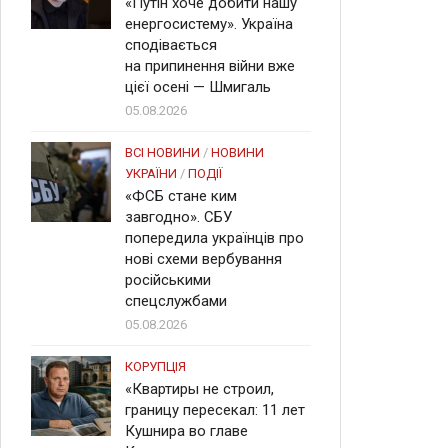
«Путін хоче добити нашу
енергосистему». Україна
сподівається
на припинення війни вже
цієї осені — Шмигаль
05.08.2026
ВСІ НОВИНИ
/
НОВИНИ
УКРАЇНИ
/
ПОДІЇ
«ФСБ стане ким
завгодно». СБУ
попередила українців про
нові схеми вербування
російськими
спецслужбами
05.08.2026
КОРУПЦІЯ
«Квартиры не строил,
границу пересекал: 11 лет
Кушнира во главе