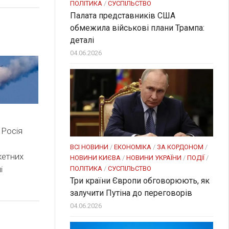
ПОЛІТИКА
/
СУСПІЛЬСТВО
Палата представників США
обмежила військові плани Трампа:
деталі
04.06.2026
 Росія
ВСІ НОВИНИ
/
ЕКОНОМІКА
/
ЗА КОРДОНОМ
/
кетних
НОВИНИ КИЄВА
/
НОВИНИ УКРАЇНИ
/
ПОДІЇ
/
і
ПОЛІТИКА
/
СУСПІЛЬСТВО
Три країни Європи обговорюють, як
залучити Путіна до переговорів
04.06.2026