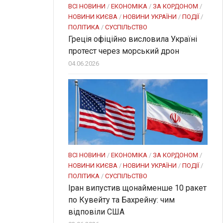
ВСІ НОВИНИ
/
ЕКОНОМІКА
/
ЗА КОРДОНОМ
/
НОВИНИ КИЄВА
/
НОВИНИ УКРАЇНИ
/
ПОДІЇ
/
ПОЛІТИКА
/
СУСПІЛЬСТВО
Греція офіційно висловила Україні
протест через морський дрон
04.06.2026
ВСІ НОВИНИ
/
ЕКОНОМІКА
/
ЗА КОРДОНОМ
/
НОВИНИ КИЄВА
/
НОВИНИ УКРАЇНИ
/
ПОДІЇ
/
ПОЛІТИКА
/
СУСПІЛЬСТВО
Іран випустив щонайменше 10 ракет
по Кувейту та Бахрейну: чим
відповіли США