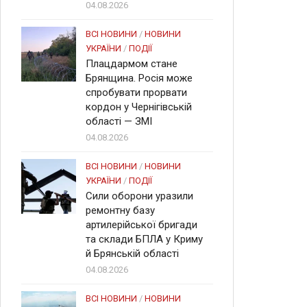
04.08.2026
ВСІ НОВИНИ
/
НОВИНИ
УКРАЇНИ
/
ПОДІЇ
Плацдармом стане
Брянщина. Росія може
спробувати прорвати
кордон у Чернігівській
області — ЗМІ
04.08.2026
ВСІ НОВИНИ
/
НОВИНИ
УКРАЇНИ
/
ПОДІЇ
Сили оборони уразили
ремонтну базу
артилерійської бригади
та склади БПЛА у Криму
й Брянській області
04.08.2026
ВСІ НОВИНИ
/
НОВИНИ