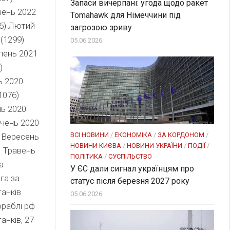
Запаси вичерпані: угода щодо ракет
вень 2022
Tomahawk для Німеччини під
46) Лютий
загрозою зриву
(1299)
05.06.2026
пень 2021
)
ь 2020
1076)
нь 2020
ічень 2020
ВСІ НОВИНИ
/
ЕКОНОМІКА
/
ЗА КОРДОНОМ
/
) Вересень
НОВИНИ КИЄВА
/
НОВИНИ УКРАЇНИ
/
ПОДІЇ
/
) Травень
ПОЛІТИКА
/
СУСПІЛЬСТВО
а
У ЄС дали сигнал українцям про
га за
статус після березня 2027 року
танків
05.06.2026
ораблі рф
анків, 27