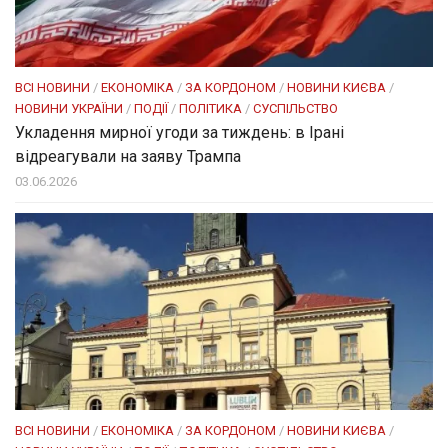
ВСІ НОВИНИ
/
ЕКОНОМІКА
/
ЗА КОРДОНОМ
/
НОВИНИ КИЄВА
/
НОВИНИ УКРАЇНИ
/
ПОДІЇ
/
ПОЛІТИКА
/
СУСПІЛЬСТВО
Укладення мирної угоди за тиждень: в Ірані
відреагували на заяву Трампа
03.06.2026
ВСІ НОВИНИ
/
ЕКОНОМІКА
/
ЗА КОРДОНОМ
/
НОВИНИ КИЄВА
/