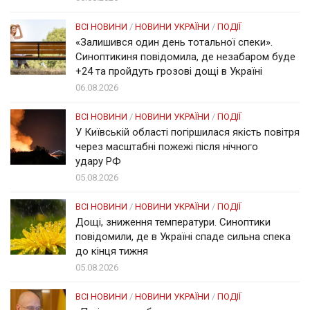
ВСІ НОВИНИ
/
НОВИНИ УКРАЇНИ
/
ПОДІЇ
«Залишився один день тотальної спеки».
Синоптикиня повідомила, де незабаром буде
+24 та пройдуть грозові дощі в Україні
06.08.2026
ВСІ НОВИНИ
/
НОВИНИ УКРАЇНИ
/
ПОДІЇ
У Київській області погіршилася якість повітря
через масштабні пожежі після нічного
удару РФ
05.08.2026
ВСІ НОВИНИ
/
НОВИНИ УКРАЇНИ
/
ПОДІЇ
Дощі, зниження температури. Синоптики
повідомили, де в Україні спаде сильна спека
до кінця тижня
05.08.2026
ВСІ НОВИНИ
/
НОВИНИ УКРАЇНИ
/
ПОДІЇ