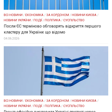
ВСІ НОВИНИ
/
ЕКОНОМІКА
/
ЗА КОРДОНОМ
/
НОВИНИ КИЄВА
/
НОВИНИ УКРАЇНИ
/
ПОДІЇ
/
ПОЛІТИКА
/
СУСПІЛЬСТВО
Посли ЄC терміново обговорять відкриття першого
кластеру для України: що відомо
04.06.2026
ВСІ НОВИНИ
/
ЕКОНОМІКА
/
ЗА КОРДОНОМ
/
НОВИНИ КИЄВА
/
НОВИНИ УКРАЇНИ
/
ПОДІЇ
/
ПОЛІТИКА
/
СУСПІЛЬСТВО
Греція офіційно висловила Україні протест через