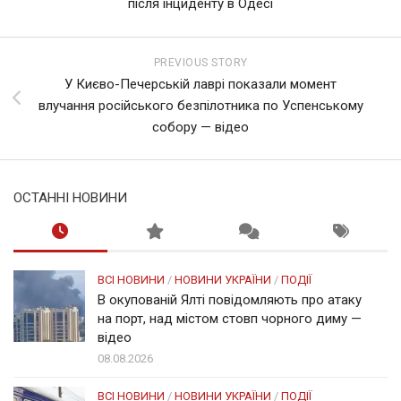
після інциденту в Одесі
PREVIOUS STORY
У Києво-Печерській лаврі показали момент
влучання російського безпілотника по Успенському
собору — відео
ОСТАННІ НОВИНИ
ВСІ НОВИНИ
/
НОВИНИ УКРАЇНИ
/
ПОДІЇ
В окупованій Ялті повідомляють про атаку
на порт, над містом стовп чорного диму —
відео
08.08.2026
ВСІ НОВИНИ
/
НОВИНИ УКРАЇНИ
/
ПОДІЇ