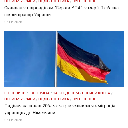
НОВИНИ УКРАЇНИ
/
ПОДІЇ
/
ПОЛІТИКА
/
СУСПІЛЬСТВО
Скандал з підрозділом “Героїв УПА”: з мерії Любліна
зняли прапор України
02.06.2026
ВСІ НОВИНИ
/
ЕКОНОМІКА
/
ЗА КОРДОНОМ
/
НОВИНИ КИЄВА
/
НОВИНИ УКРАЇНИ
/
ПОДІЇ
/
ПОЛІТИКА
/
СУСПІЛЬСТВО
Падіння на понад 20%: як за рік змінилася еміграція
українців до Німеччини
02.06.2026