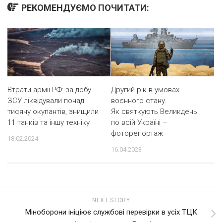
РЕКОМЕНДУЄМО ПОЧИТАТИ:
Втрати армії РФ: за добу
Другий рік в умовах
ЗСУ ліквідували понад
воєнного стану.
тисячу окупантів, знищили
Як святкують Великдень
11 танків та іншу техніку
по всій Україні –
фоторепортаж
18.02.2024
16.04.2023
NEXT STORY
Міноборони ініціює службові перевірки в усіх ТЦК