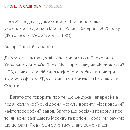
BY
ОЛЕНА САВІНОВА
· 17.06.2026
Полум’я та дим піднімаються з НПЗ після атаки
українського дрона в Москві, Росія, 16 червня 2026 року,
(Фото: Social Media/via REUTERS)
Автор:
Олексій Тарасов
Директор Центру досліджень енергетики Олександр
Харченко в інтерв’ю Radio NV – про атаку на Московський
НПЗ, стійкість російської нафтопереробки та танкери
тіньового флоту РФ, які почали затримувати Британія та
Франція.
— Багато хто говорить про те, що це дуже непересічна
подія, коли українські дрони можуть вразити Московський
нафтопереробний завод. Багато що росіяни говорили про
те, як вони захищають Москву та регіон. Наразі ми бачимо,
що це факт. Як ви оцінюєте таку атаку саме на цей