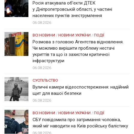
Росія атакувала об’єкти ДТЕК
у Дніпропетровській області, у частині
населених пунктів знеструмлення
06.08.2026
ВСІ НОВИНИ
/
НОВИНИ УКРАЇНИ
/
ПОДІЇ
Розмова з головою Агентства відновлення.
Чи можливо вирішити проблему нестачі
укриттів та що із захистом критичної
інфраструктури
06.08.2026
СУСПІЛЬСТВО
Вуличні камери відеоспостереження: надійний
щит для вашої безпеки
06.08.2026
ВСІ НОВИНИ
/
НОВИНИ УКРАЇНИ
/
ПОДІЇ
СБУ повідомила про затримання чоловіка,
який міг наводити на Київ російську балістику
06.08.2026