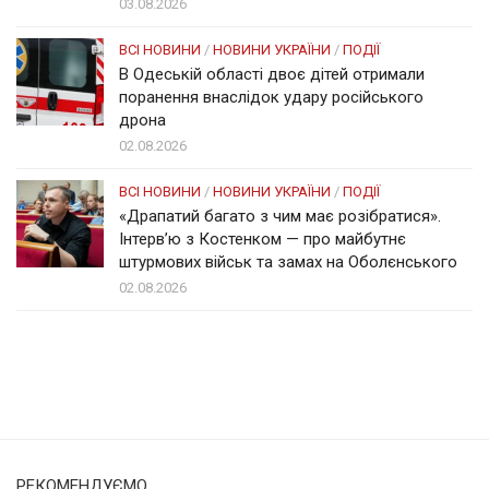
03.08.2026
ВСІ НОВИНИ
/
НОВИНИ УКРАЇНИ
/
ПОДІЇ
В Одеській області двоє дітей отримали
поранення внаслідок удару російського
дрона
02.08.2026
ВСІ НОВИНИ
/
НОВИНИ УКРАЇНИ
/
ПОДІЇ
«Драпатий багато з чим має розібратися».
Інтерв’ю з Костенком — про майбутнє
штурмових військ та замах на Оболєнського
02.08.2026
Солом'янка
Наш Поділ
РЕКОМЕНДУЄМО