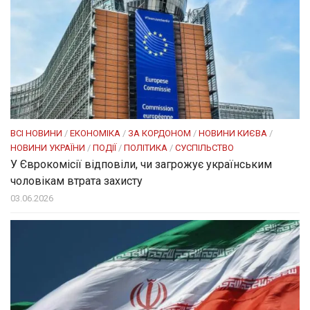
ВСІ НОВИНИ
/
ЕКОНОМІКА
/
ЗА КОРДОНОМ
/
НОВИНИ КИЄВА
/
НОВИНИ УКРАЇНИ
/
ПОДІЇ
/
ПОЛІТИКА
/
СУСПІЛЬСТВО
У Єврокомісії відповіли, чи загрожує українським
чоловікам втрата захисту
03.06.2026