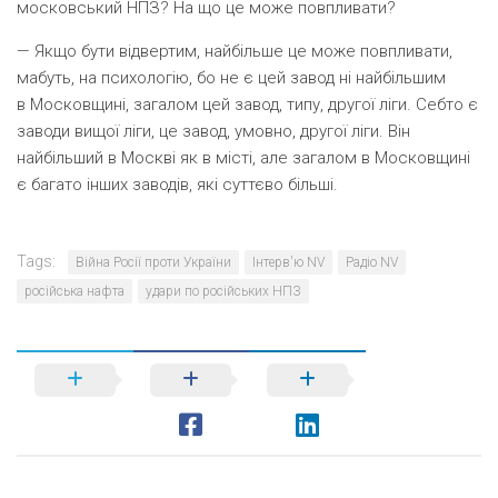
московський НПЗ? На що це може повпливати?
— Якщо бути відвертим, найбільше це може повпливати,
мабуть, на психологію, бо не є цей завод ні найбільшим
в Московщині, загалом цей завод, типу, другої ліги. Себто є
заводи вищої ліги, це завод, умовно, другої ліги. Він
найбільший в Москві як в місті, але загалом в Московщині
є багато інших заводів, які суттєво більші.
Tags:
Війна Росії проти України
Інтерв'ю NV
Радіо NV
російська нафта
удари по російських НПЗ