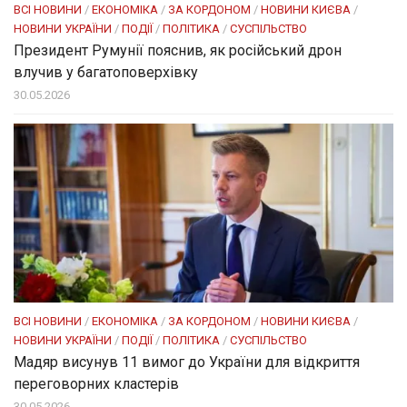
ВСІ НОВИНИ
/
ЕКОНОМІКА
/
ЗА КОРДОНОМ
/
НОВИНИ КИЄВА
/
НОВИНИ УКРАЇНИ
/
ПОДІЇ
/
ПОЛІТИКА
/
СУСПІЛЬСТВО
Президент Румунії пояснив, як російський дрон
влучив у багатоповерхівку
30.05.2026
ВСІ НОВИНИ
/
ЕКОНОМІКА
/
ЗА КОРДОНОМ
/
НОВИНИ КИЄВА
/
НОВИНИ УКРАЇНИ
/
ПОДІЇ
/
ПОЛІТИКА
/
СУСПІЛЬСТВО
Мадяр висунув 11 вимог до України для відкриття
переговорних кластерів
30.05.2026