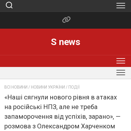
Skip
to
content
S news
ВСІ НОВИНИ
/
НОВИНИ УКРАЇНИ
/
ПОДІЇ
«Наші сягнули нового рівня в атаках
на російські НПЗ, але не треба
запаморочення від успіхів, зарано», —
розмова з Олександром Харченком