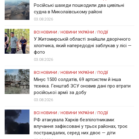
Російські шахеди пошкодили два цивільні
судна в Миколаївському районі
03.08.2026
ВСІ НОВИНИ
/
НОВИНИ УКРАЇНИ
/
ПОДІЇ
У Житомирській області знайшли дворічного
хлопчика, який напередодні заблукав у лісі —
фото
03.08.2026
ВСІ НОВИНИ
/
НОВИНИ УКРАЇНИ
/
ПОДІЇ
Мінус 1500 солдатів, 69 артсистем й інша
техніка. Генштаб ЗСУ оновив дані про втрати
російської армії за добу
03.08.2026
ВСІ НОВИНИ
/
НОВИНИ УКРАЇНИ
/
ПОДІЇ
РФ атакувала Харків безпілотниками:
влучання зафіксовані у трьох районах, троє
постраждалих, серед них двоє — діти