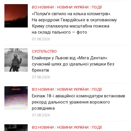
ВСІ НОВИНИ
/
НОВИНИ УКРАЇНИ
/
ПОДІЇ
«Полум’я світило на кілька кілометрів».
На аеродромі Гвардійське в окупованому
Криму спалахнула масштабна пожежа
на складі пального — фото
07.08.2026
СУСПІЛЬСТВО
Елайнери у Львові від «Мега Дентал»:
сучасний шлях до ідеальної усмішки без
брекетів
07.08.2026
ВСІ НОВИНИ
/
НОВИНИ УКРАЇНИ
/
ПОДІЇ
Екіпаж 18-ї авіаційної комендатури встановив
рекорд дальності ураження ворожого
розвідника
07.08.2026
ВСІ НОВИНИ
/
НОВИНИ УКРАЇНИ
/
ПОДІЇ