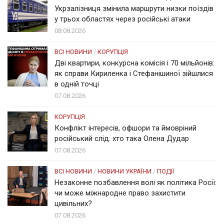
Укрзалізниця змінила маршрути низки поїздів
у трьох областях через російські атаки
08.08.2026
ВСІ НОВИНИ
/
КОРУПЦІЯ
Дві квартири, конкурсна комісія і 70 мільйонів:
як справи Кириленка і Стефанішиної зійшлися
в одній точці
07.08.2026
КОРУПЦІЯ
Конфлікт інтересів, офшори та ймовріний
російський слід: хто така Олена Дудар
07.08.2026
ВСІ НОВИНИ
/
НОВИНИ УКРАЇНИ
/
ПОДІЇ
Незаконне позбавлення волі як політика Росії:
чи може міжнародне право захистити
цивільних?
07.08.2026