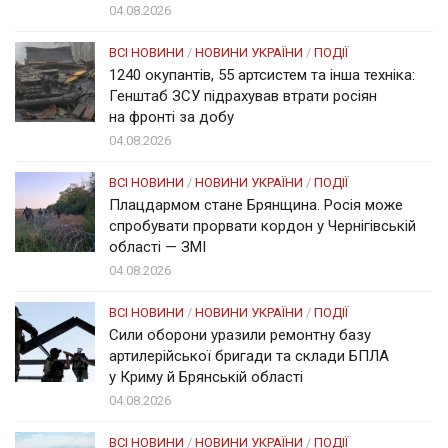
04.08.2026
ВСІ НОВИНИ
/
НОВИНИ УКРАЇНИ
/
ПОДІЇ
1240 окупантів, 55 артсистем та інша техніка:
Генштаб ЗСУ підрахував втрати росіян
на фронті за добу
04.08.2026
ВСІ НОВИНИ
/
НОВИНИ УКРАЇНИ
/
ПОДІЇ
Плацдармом стане Брянщина. Росія може
спробувати прорвати кордон у Чернігівській
області — ЗМІ
04.08.2026
ВСІ НОВИНИ
/
НОВИНИ УКРАЇНИ
/
ПОДІЇ
Сили оборони уразили ремонтну базу
артилерійської бригади та склади БПЛА
у Криму й Брянській області
04.08.2026
ВСІ НОВИНИ
/
НОВИНИ УКРАЇНИ
/
ПОДІЇ