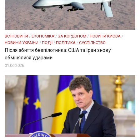
ВСІ НОВИНИ
/
ЕКОНОМІКА
/
ЗА КОРДОНОМ
/
НОВИНИ КИЄВА
/
НОВИНИ УКРАЇНИ
/
ПОДІЇ
/
ПОЛІТИКА
/
СУСПІЛЬСТВО
Після збиття безпілотника: США та Іран знову
обмінялися ударами
01.06.2026