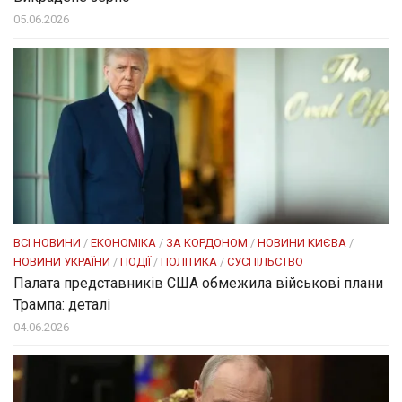
05.06.2026
ВСІ НОВИНИ
/
ЕКОНОМІКА
/
ЗА КОРДОНОМ
/
НОВИНИ КИЄВА
/
НОВИНИ УКРАЇНИ
/
ПОДІЇ
/
ПОЛІТИКА
/
СУСПІЛЬСТВО
Палата представників США обмежила військові плани
Трампа: деталі
04.06.2026