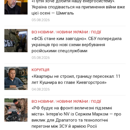
«Путін хоче добити нашу енергосистему».
Україна сподівається на припинення війни вже
цієї осені — Шмигаль
05.08.2026
ВСІ НОВИНИ
/
НОВИНИ УКРАЇНИ
/
ПОДІЇ
«ФСБ стане ким завгодно». СБУ попередила
українців про нові схеми вербування
російськими спецслужбами
05.08.2026
КОРУПЦІЯ
«Квартиры не строил, границу пересекал: 11
лет Кушнира во главе Киевгорстроя»
04.08.2026
ВСІ НОВИНИ
/
НОВИНИ УКРАЇНИ
/
ПОДІЇ
«РФ будує на фронті величезні підземні
міста». Інтерв’ю NV із Сержем Марком — про
виклик для Драпатого та технологічні
перегони між ЗСУ й армією Росії