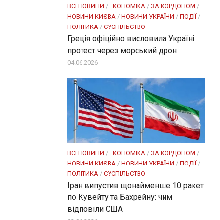
ВСІ НОВИНИ
/
ЕКОНОМІКА
/
ЗА КОРДОНОМ
/
НОВИНИ КИЄВА
/
НОВИНИ УКРАЇНИ
/
ПОДІЇ
/
ПОЛІТИКА
/
СУСПІЛЬСТВО
Греція офіційно висловила Україні
протест через морський дрон
04.06.2026
ВСІ НОВИНИ
/
ЕКОНОМІКА
/
ЗА КОРДОНОМ
/
НОВИНИ КИЄВА
/
НОВИНИ УКРАЇНИ
/
ПОДІЇ
/
ПОЛІТИКА
/
СУСПІЛЬСТВО
Іран випустив щонайменше 10 ракет
по Кувейту та Бахрейну: чим
відповіли США