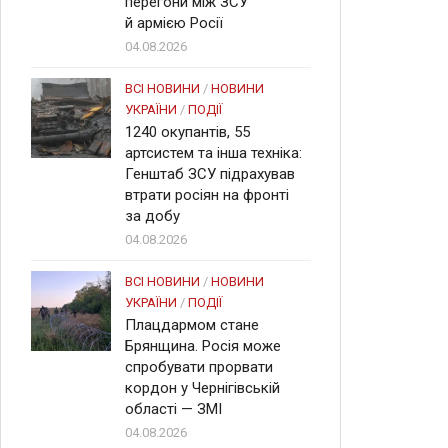
перегони між ЗСУ
й армією Росії
04.08.2026
ВСІ НОВИНИ
/
НОВИНИ
УКРАЇНИ
/
ПОДІЇ
1240 окупантів, 55
артсистем та інша техніка:
Генштаб ЗСУ підрахував
втрати росіян на фронті
за добу
04.08.2026
ВСІ НОВИНИ
/
НОВИНИ
УКРАЇНИ
/
ПОДІЇ
Плацдармом стане
Брянщина. Росія може
спробувати прорвати
кордон у Чернігівській
області — ЗМІ
04.08.2026