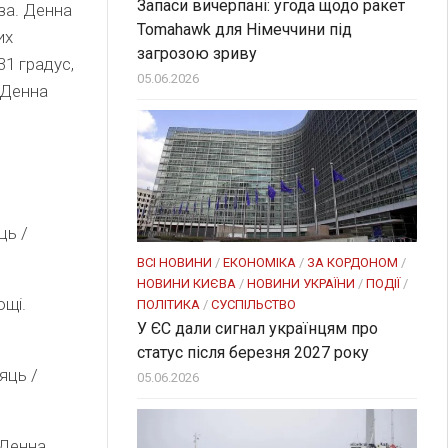
Запаси вичерпані: угода щодо ракет
з
а
.
Денна
Tomahawk для Німеччини під
их
загрозою зриву
31
градус
,
05.06.2026
Денна
ць /
ВСІ НОВИНИ
/
ЕКОНОМІКА
/
ЗА КОРДОНОМ
/
НОВИНИ КИЄВА
/
НОВИНИ УКРАЇНИ
/
ПОДІЇ
/
ощі.
ПОЛІТИКА
/
СУСПІЛЬСТВО
У ЄС дали сигнал українцям про
статус після березня 2027 року
яць /
05.06.2026
 Денна