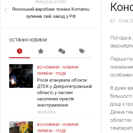
PREVIOUS STORY
Конс
Японський виробник техніки Komatsu
зупинив свій завод у РФ
BY · 10.06.
Погода в 
ОСТАННІ НОВИНИ
depositph
Перша пол
локальним
ВСІ НОВИНИ
/
НОВИНИ
УКРАЇНИ
/
ПОДІЇ
особливо 
Росія атакувала об’єкти
ДТЕК у Дніпропетровській
В дуже ва
області, у частині
більшості
населених пунктів
дощі з гр
знеструмлення
Денна т
е
06.08.2026
областях 
ВСІ НОВИНИ
/
НОВИНИ
т
емперату
УКРАЇНИ
/
ПОДІЇ