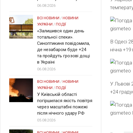
06.08.2026
температу
ВСІ НОВИНИ
/
НОВИНИ
УКРАЇНИ
/
ПОДІЇ
gismeteo
«Залишився один день
тотальної спеки».
В Одесі 2
Синоптикиня повідомила,
нічна +19 
де незабаром буде +24
та пройдуть грозові дощі
в Україні
06.08.2026
gismeteo
ВСІ НОВИНИ
/
НОВИНИ
У Львові 
УКРАЇНИ
/
ПОДІЇ
+24 градус
У Київській області
погіршилася якість повітря
через масштабні пожежі
gismeteo
після нічного удару РФ
05.08.2026
ВСІ НОВИНИ
/
НОВИНИ