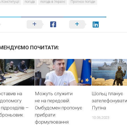
 Конституції
погода
погода в Україні
Прогноз погоди
МЕНДУЄМО ПОЧИТАТИ:
оставив на
Можуть служити
Шольц планує
 допомогу
не на передовій.
зателефонувати
 підрозділів –
Омбудсмен пропонує
Путіна
 броньовик
прибрати
10.06.2023
формулювання