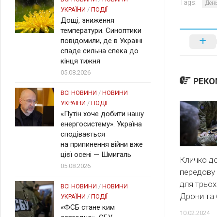
Tags:
День
УКРАЇНИ
/
ПОДІЇ
Дощі, зниження
температури. Синоптики
повідомили, де в Україні
спаде сильна спека до
кінця тижня
05.08.2026
РЕКО
ВСІ НОВИНИ
/
НОВИНИ
УКРАЇНИ
/
ПОДІЇ
«Путін хоче добити нашу
енергосистему». Україна
сподівається
на припинення війни вже
цієї осені — Шмигаль
Кличко д
05.08.2026
передову
для трьох
ВСІ НОВИНИ
/
НОВИНИ
Дрони та
УКРАЇНИ
/
ПОДІЇ
«ФСБ стане ким
10.02.2024