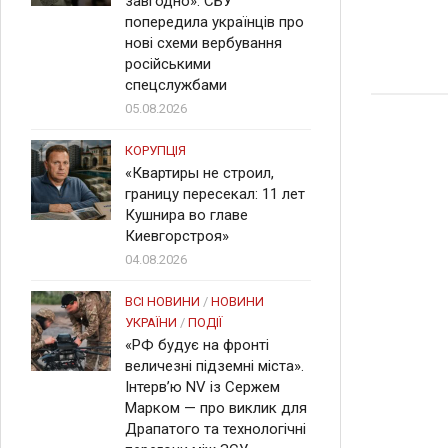
завгодно». СБУ
попередила українців про
нові схеми вербування
російськими
спецслужбами
05.08.2026
КОРУПЦІЯ
«Квартиры не строил,
границу пересекал: 11 лет
Кушнира во главе
Киевгорстроя»
04.08.2026
ВСІ НОВИНИ
/
НОВИНИ
УКРАЇНИ
/
ПОДІЇ
«РФ будує на фронті
величезні підземні міста».
Інтерв’ю NV із Сержем
Марком — про виклик для
Драпатого та технологічні