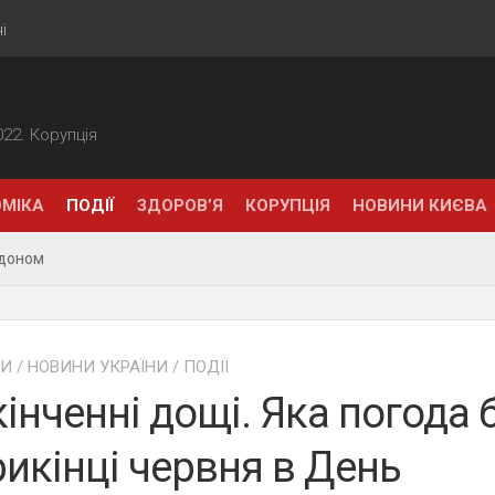
і
2022. Корупція
МІКА
ПОДІЇ
ЗДОРОВ’Я
КОРУПЦІЯ
НОВИНИ КИЄВА
рдоном
НИ
/
НОВИНИ УКРАЇНИ
/
ПОДІЇ
інченні дощі. Яка погода 
икінці червня в День