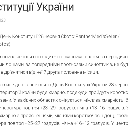
титуції України
2023
День Конституції 28 червня (Фото:PantherMediaSeller /
otos)
овина червня проходить з помірним теплом та періодич
и дощами, за попередніми прогнозами синоптиків, не бу
відрізнятися від неї й друга половина місяця.
жливе державне свято День Конституції України 28 червн
 територій країни буде хмарно, подекуди пройдуть коротко
озами.
У
західних
областях
очікується
мінлива хмарність, б
мпература повітря +23
+
29
градусів
,
нічна
+13
+
16
градусів.
хмарно з проясненнями, місцями короткочасні дощі, гроз
ра повітря +25
+
27
градусів
,
нічна
+16
+
12
градусів
.
У
цент