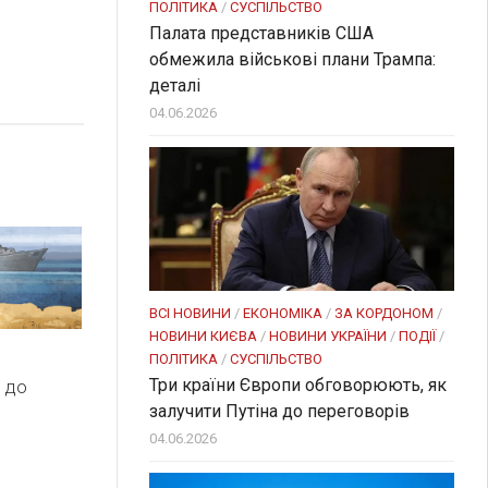
ПОЛІТИКА
/
СУСПІЛЬСТВО
Палата представників США
обмежила військові плани Трампа:
деталі
04.06.2026
ВСІ НОВИНИ
/
ЕКОНОМІКА
/
ЗА КОРДОНОМ
/
НОВИНИ КИЄВА
/
НОВИНИ УКРАЇНИ
/
ПОДІЇ
/
ПОЛІТИКА
/
СУСПІЛЬСТВО
Три країни Європи обговорюють, як
 до
залучити Путіна до переговорів
04.06.2026