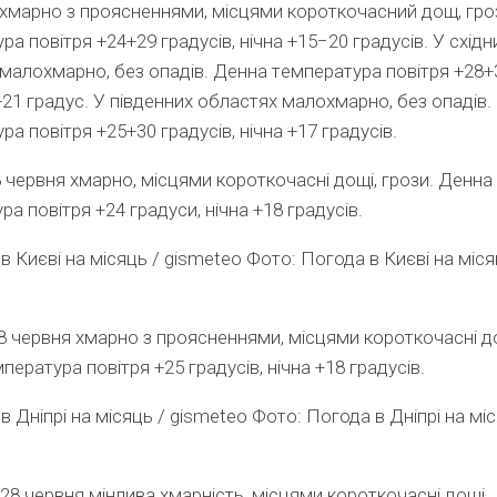
хмарно з проясненнями, місцями короткочасн
ий
дощ, гро
ра повітря +24
+
29
градусів
,
нічна
+15−20
градусів.
У
східн
 малохмарн
о,
без опадів.
Денна т
емпература повітря +28
+
+
21
градус.
У
південних
областях малохмарн
о,
без опадів.
ра повітря +25
+3
0
градусів
,
нічна
+17
градусів.
 червня
хмарн
о,
місцями короткочасні дощі, грози.
Денна
ра повітря +24 градуси, нічна +18 градусів.
Фото: Погода в Києві на міся
28 червня хмарно з проясненнями, місцями короткочасні д
пература повітря +25 градусів, нічна +18 градусів.
Фото: Погода в Дніпрі на міс
 28 червня мінлива хмарність, місцями короткочасні дощі.