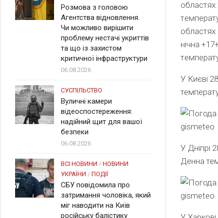
областях 
Розмова з головою
Агентства відновлення.
т
емперату
Чи можливо вирішити
областях
проблему нестачі укриттів
нічна
+17
та що із захистом
т
емперату
критичної інфраструктури
06.08.2026
У Києві
28
СУСПІЛЬСТВО
температу
Вуличні камери
відеоспостереження:
надійний щит для вашої
gismeteo
безпеки
06.08.2026
У Дніпрі 
Денна тем
ВСІ НОВИНИ
/
НОВИНИ
УКРАЇНИ
/
ПОДІЇ
СБУ повідомила про
затримання чоловіка, який
gismeteo
міг наводити на Київ
російську балістику
У Харкові