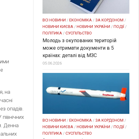
ВСІ НОВИНИ
/
ЕКОНОМІКА
/
ЗА КОРДОНОМ
/
НОВИНИ КИЄВА
/
НОВИНИ УКРАЇНИ
/
ПОДІЇ
/
ПОЛІТИКА
/
СУСПІЛЬСТВО
Молодь з окупованих територій
може отримати документи в 5
країнах: деталі від МЗС
ними
05.06.2026
де
я, на
часні
ез опадів.
У
північних
ВСІ НОВИНИ
/
ЕКОНОМІКА
/
ЗА КОРДОНОМ
/
и.
Денна
НОВИНИ КИЄВА
/
НОВИНИ УКРАЇНИ
/
ПОДІЇ
/
ральних
ПОЛІТИКА
/
СУСПІЛЬСТВО