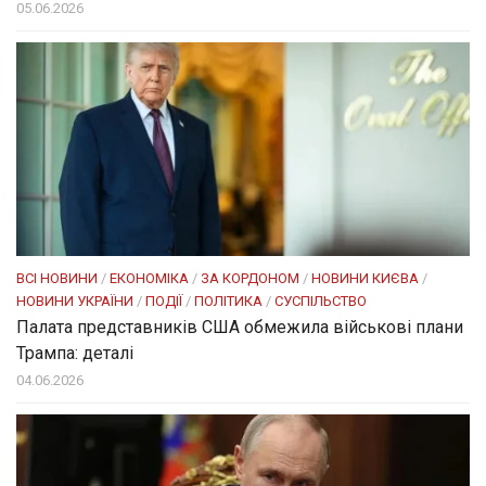
05.06.2026
ВСІ НОВИНИ
/
ЕКОНОМІКА
/
ЗА КОРДОНОМ
/
НОВИНИ КИЄВА
/
НОВИНИ УКРАЇНИ
/
ПОДІЇ
/
ПОЛІТИКА
/
СУСПІЛЬСТВО
Палата представників США обмежила військові плани
Трампа: деталі
04.06.2026