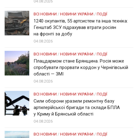
04.08.2026
ВСІ НОВИНИ
/
НОВИНИ УКРАЇНИ
/
ПОДІЇ
1240 окупантів, 55 артсистем та інша техніка:
Генштаб ЗСУ підрахував втрати росіян
на фронті за добу
04.08.2026
ВСІ НОВИНИ
/
НОВИНИ УКРАЇНИ
/
ПОДІЇ
Плацдармом стане Брянщина. Росія може
спробувати прорвати кордон у Чернігівській
області — ЗМІ
04.08.2026
ВСІ НОВИНИ
/
НОВИНИ УКРАЇНИ
/
ПОДІЇ
Сили оборони уразили ремонтну базу
артилерійської бригади та склади БПЛА
у Криму й Брянській області
04.08.2026
ВСІ НОВИНИ
/
НОВИНИ УКРАЇНИ
/
ПОДІЇ