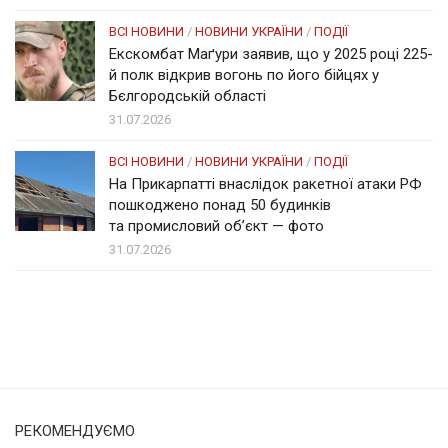
ВСІ НОВИНИ
/
НОВИНИ УКРАЇНИ
/
ПОДІЇ
Екскомбат Маґури заявив, що у 2025 році 225-
й полк відкрив вогонь по його бійцях у
Бєлгородській області
31.07.2026
ВСІ НОВИНИ
/
НОВИНИ УКРАЇНИ
/
ПОДІЇ
На Прикарпатті внаслідок ракетної атаки РФ
пошкоджено понад 50 будинків
та промисловий об’єкт — фото
31.07.2026
Солом'янка
Наш Поділ
РЕКОМЕНДУЄМО