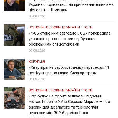
Україна сподівається на припинення війни вже
цієї осені — Шмигаль
05.08.2026
ВСІ НОВИНИ
/
НОВИНИ УКРАЇНИ
/
ПОДІЇ
«ФСБ стане ким завгодно». СБУ попередила
українців про нові схеми вербування
російськими спецслужбами
05.08.2026
КОРУПЦІЯ
«Квартиры не строил, границу пересекал: 11
лет Кушнира во главе Киевгорстроя»
04.08.2026
ВСІ НОВИНИ
/
НОВИНИ УКРАЇНИ
/
ПОДІЇ
«РФ будує на фронті величезні підземні
міста». Інтерв’ю NV із Сержем Марком — про
виклик для Драпатого та технологічні
перегони між ЗСУ й армією Росії