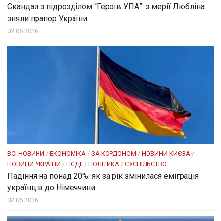
Скандал з підрозділом “Героїв УПА”: з мерії Любліна
зняли прапор України
02.06.2026
ВСІ НОВИНИ
/
ЕКОНОМІКА
/
ЗА КОРДОНОМ
/
НОВИНИ КИЄВА
/
НОВИНИ УКРАЇНИ
/
ПОДІЇ
/
ПОЛІТИКА
/
СУСПІЛЬСТВО
Падіння на понад 20%: як за рік змінилася еміграція
українців до Німеччини
02.06.2026