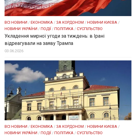
ВСІ НОВИНИ
/
ЕКОНОМІКА
/
ЗА КОРДОНОМ
/
НОВИНИ КИЄВА
/
НОВИНИ УКРАЇНИ
/
ПОДІЇ
/
ПОЛІТИКА
/
СУСПІЛЬСТВО
Укладення мирної угоди за тиждень: в Ірані
відреагували на заяву Трампа
03.06.2026
ВСІ НОВИНИ
/
ЕКОНОМІКА
/
ЗА КОРДОНОМ
/
НОВИНИ КИЄВА
/
НОВИНИ УКРАЇНИ
/
ПОДІЇ
/
ПОЛІТИКА
/
СУСПІЛЬСТВО