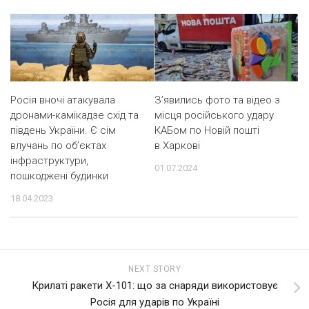
З’явились фото та відео з
Росія вночі атакувала
місця російського удару
дронами-камікадзе схід та
КАБом по Новій пошті
південь України. Є сім
в Харкові
влучань по об’єктах
інфраструктури,
01.07.2024
пошкоджені будинки
18.04.2023
NEXT STORY
Крилаті ракети Х-101: що за снаряди використовує
Росія для ударів по Україні