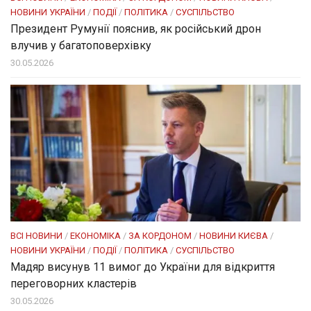
НОВИНИ УКРАЇНИ
/
ПОДІЇ
/
ПОЛІТИКА
/
СУСПІЛЬСТВО
Президент Румунії пояснив, як російський дрон
влучив у багатоповерхівку
30.05.2026
ВСІ НОВИНИ
/
ЕКОНОМІКА
/
ЗА КОРДОНОМ
/
НОВИНИ КИЄВА
/
НОВИНИ УКРАЇНИ
/
ПОДІЇ
/
ПОЛІТИКА
/
СУСПІЛЬСТВО
Мадяр висунув 11 вимог до України для відкриття
переговорних кластерів
30.05.2026