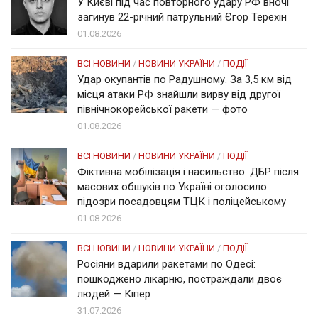
У Києві під час повторного удару РФ вночі
загинув 22-річний патрульний Єгор Терехін
01.08.2026
ВСІ НОВИНИ
/
НОВИНИ УКРАЇНИ
/
ПОДІЇ
Удар окупантів по Радушному. За 3,5 км від
місця атаки РФ знайшли вирву від другої
північнокорейської ракети — фото
01.08.2026
ВСІ НОВИНИ
/
НОВИНИ УКРАЇНИ
/
ПОДІЇ
Фіктивна мобілізація і насильство: ДБР після
масових обшуків по Україні оголосило
підозри посадовцям ТЦК і поліцейському
01.08.2026
ВСІ НОВИНИ
/
НОВИНИ УКРАЇНИ
/
ПОДІЇ
Росіяни вдарили ракетами по Одесі:
пошкоджено лікарню, постраждали двоє
людей — Кіпер
31.07.2026