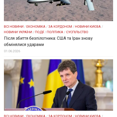
ВСІ НОВИНИ
/
ЕКОНОМІКА
/
ЗА КОРДОНОМ
/
НОВИНИ КИЄВА
/
НОВИНИ УКРАЇНИ
/
ПОДІЇ
/
ПОЛІТИКА
/
СУСПІЛЬСТВО
Після збиття безпілотника: США та Іран знову
обмінялися ударами
01.06.2026
ВСІ НОВИНИ
/
ЕКОНОМІКА
/
ЗА КОРДОНОМ
/
НОВИНИ КИЄВА
/