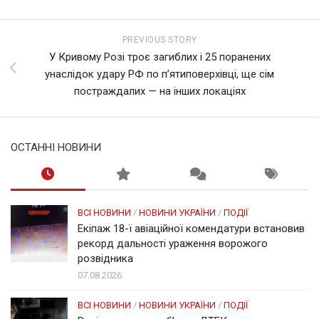
PREVIOUS STORY
У Кривому Розі троє загиблих і 25 поранених
унаслідок удару РФ по п’ятиповерхівці, ще сім
постраждалих — на інших локаціях
ОСТАННІ НОВИНИ
ВСІ НОВИНИ
/
НОВИНИ УКРАЇНИ
/
ПОДІЇ
Екіпаж 18-ї авіаційної комендатури встановив
рекорд дальності ураження ворожого
розвідника
07.08.2026
ВСІ НОВИНИ
/
НОВИНИ УКРАЇНИ
/
ПОДІЇ