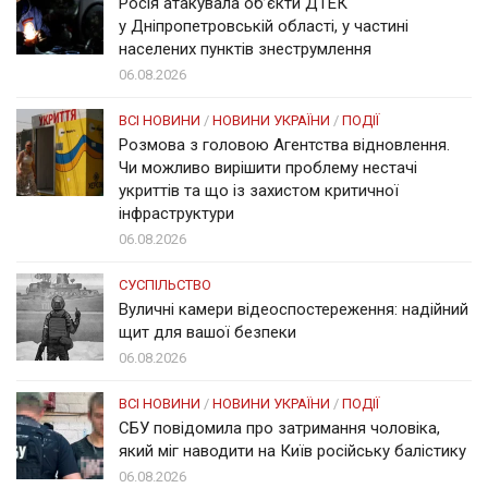
Росія атакувала об’єкти ДТЕК
у Дніпропетровській області, у частині
населених пунктів знеструмлення
06.08.2026
ВСІ НОВИНИ
/
НОВИНИ УКРАЇНИ
/
ПОДІЇ
Розмова з головою Агентства відновлення.
Чи можливо вирішити проблему нестачі
укриттів та що із захистом критичної
інфраструктури
06.08.2026
СУСПІЛЬСТВО
Вуличні камери відеоспостереження: надійний
щит для вашої безпеки
06.08.2026
ВСІ НОВИНИ
/
НОВИНИ УКРАЇНИ
/
ПОДІЇ
СБУ повідомила про затримання чоловіка,
який міг наводити на Київ російську балістику
06.08.2026