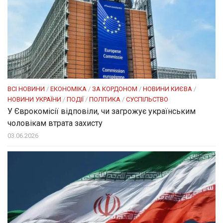
ВСІ НОВИНИ
/
ЕКОНОМІКА
/
ЗА КОРДОНОМ
/
НОВИНИ КИЄВА
/
НОВИНИ УКРАЇНИ
/
ПОДІЇ
/
ПОЛІТИКА
/
СУСПІЛЬСТВО
У Єврокомісії відповіли, чи загрожує українським
чоловікам втрата захисту
03.06.2026