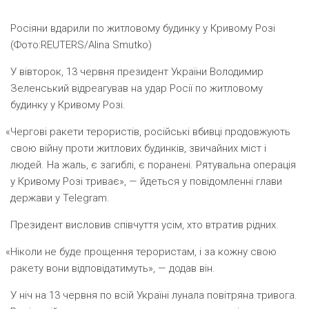
Росіяни вдарили по житловому будинку у Кривому Розі
(Фото:REUTERS/Alina Smutko)
У вівторок, 13 червня президент України Володимир
Зеленський відреагував на удар Росії по житловому
будинку у Кривому Розі.
«
Чергові ракети терористів, російські вбивці продовжують
свою війну проти житлових будинків, звичайних міст і
людей. На жаль, є загиблі, є поранені. Рятувальна операція
у Кривому Розі триває», — йдеться у повідомленні глави
держави у Telegram.
Президент висловив співчуття усім, хто втратив рідних.
«
Ніколи не буде прощення терористам, і за кожну свою
ракету вони відповідатимуть», — додав він.
У ніч на 13 червня по всій Україні лунала повітряна тривога.