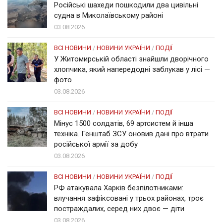
Російські шахеди пошкодили два цивільні
судна в Миколаївському районі
03.08.2026
ВСІ НОВИНИ
/
НОВИНИ УКРАЇНИ
/
ПОДІЇ
У Житомирській області знайшли дворічного
хлопчика, який напередодні заблукав у лісі —
фото
03.08.2026
ВСІ НОВИНИ
/
НОВИНИ УКРАЇНИ
/
ПОДІЇ
Мінус 1500 солдатів, 69 артсистем й інша
техніка. Генштаб ЗСУ оновив дані про втрати
російської армії за добу
03.08.2026
ВСІ НОВИНИ
/
НОВИНИ УКРАЇНИ
/
ПОДІЇ
РФ атакувала Харків безпілотниками:
влучання зафіксовані у трьох районах, троє
постраждалих, серед них двоє — діти
03.08.2026