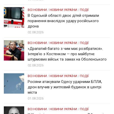
ВСІ НОВИНИ
/
НОВИНИ УКРАЇНИ
/
ПОДІЇ
В Одеській області двоє дітей отримали
поранення внаслідок удару російського
дрона
02.08.2026
ВСІ НОВИНИ
/
НОВИНИ УКРАЇНИ
/
ПОДІЇ
«Драпатий багато з чим має розібратися».
Інтерв’ю з Костенком — про майбутнє
штурмових військ та замах на Оболєнського
02.08.2026
ВСІ НОВИНИ
/
НОВИНИ УКРАЇНИ
/
ПОДІЇ
Росіяни атакували Одесу ударними БПЛА,
дрон влучив у житловий будинок в центрі
міста
01.08.2026
ВСІ НОВИНИ
/
НОВИНИ УКРАЇНИ
/
ПОДІЇ