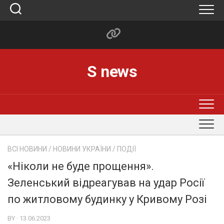
Skip
to
content
S news
ВСІ НОВИНИ
/
НОВИНИ УКРАЇНИ
/
ПОДІЇ
«Ніколи не буде прощення».
Зеленський відреагував на удар Росії
по житловому будинку у Кривому Розі
BY · 13.06.2023