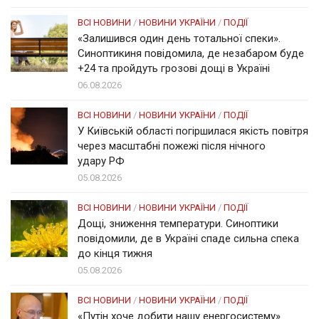
ВСІ НОВИНИ
/
НОВИНИ УКРАЇНИ
/
ПОДІЇ
«Залишився один день тотальної спеки».
Синоптикиня повідомила, де незабаром буде
+24 та пройдуть грозові дощі в Україні
06.08.2026
ВСІ НОВИНИ
/
НОВИНИ УКРАЇНИ
/
ПОДІЇ
У Київській області погіршилася якість повітря
через масштабні пожежі після нічного
удару РФ
05.08.2026
ВСІ НОВИНИ
/
НОВИНИ УКРАЇНИ
/
ПОДІЇ
Дощі, зниження температури. Синоптики
повідомили, де в Україні спаде сильна спека
до кінця тижня
05.08.2026
ВСІ НОВИНИ
/
НОВИНИ УКРАЇНИ
/
ПОДІЇ
«Путін хоче добити нашу енергосистему».