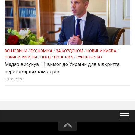
ВСІ НОВИНИ
/
ЕКОНОМІКА
/
ЗА КОРДОНОМ
/
НОВИНИ КИЄВА
/
НОВИНИ УКРАЇНИ
/
ПОДІЇ
/
ПОЛІТИКА
/
СУСПІЛЬСТВО
Мадяр висунув 11 вимог до України для відкриття
переговорних кластерів
30.05.2026