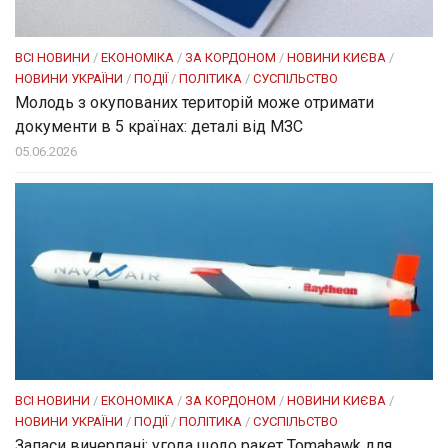
ВСІ НОВИНИ
/
ЕКОНОМІКА
/
ЗА КОРДОНОМ
/
НОВИНИ КИЄВА
/
НОВИНИ УКРАЇНИ
/
ПОДІЇ
/
ПОЛІТИКА
/
СУСПІЛЬСТВО
Молодь з окупованих територій може отримати
документи в 5 країнах: деталі від МЗС
05.06.2026
ВСІ НОВИНИ
/
ЕКОНОМІКА
/
ЗА КОРДОНОМ
/
НОВИНИ КИЄВА
/
НОВИНИ УКРАЇНИ
/
ПОДІЇ
/
ПОЛІТИКА
/
СУСПІЛЬСТВО
Запаси вичерпані: угода щодо ракет Tomahawk для