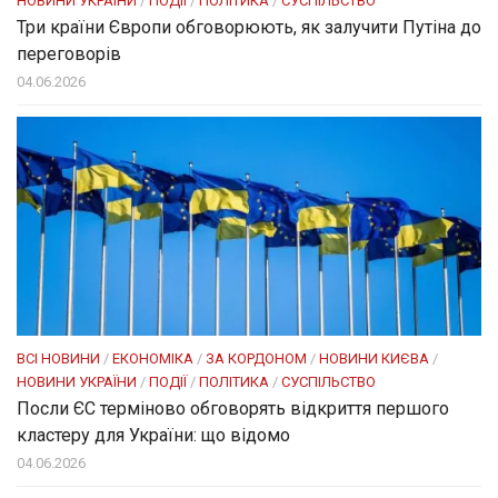
НОВИНИ УКРАЇНИ
/
ПОДІЇ
/
ПОЛІТИКА
/
СУСПІЛЬСТВО
Три країни Європи обговорюють, як залучити Путіна до
переговорів
04.06.2026
ВСІ НОВИНИ
/
ЕКОНОМІКА
/
ЗА КОРДОНОМ
/
НОВИНИ КИЄВА
/
НОВИНИ УКРАЇНИ
/
ПОДІЇ
/
ПОЛІТИКА
/
СУСПІЛЬСТВО
Посли ЄC терміново обговорять відкриття першого
кластеру для України: що відомо
04.06.2026