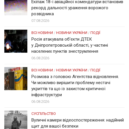
Екіпаж 18-ї авіаційної комендатури встановив
рекорд дальності ураження ворожого
розвідника
07.08.2026
ВСІ НОВИНИ
/
НОВИНИ УКРАЇНИ
/
ПОДІЇ
Росія атакувала об’єкти ДТЕК
у Дніпропетровській області, у частині
населених пунктів знеструмлення
06.08.2026
ВСІ НОВИНИ
/
НОВИНИ УКРАЇНИ
/
ПОДІЇ
Розмова з головою Агентства відновлення.
Чи можливо вирішити проблему нестачі
укриттів та що із захистом критичної
інфраструктури
06.08.2026
СУСПІЛЬСТВО
Вуличні камери відеоспостереження: надійний
щит для вашої безпеки