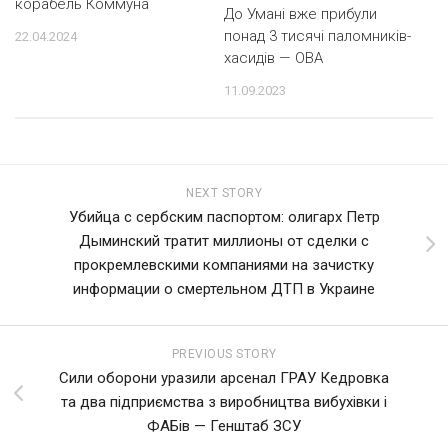
корабель Коммуна
До Умані вже прибули
понад 3 тисячі паломників-
22.04.2024
хасидів — ОВА
11.09.2023
NEXT STORY
Убийца с сербским паспортом: олигарх Петр
Дыминский тратит миллионы от сделки с
прокремлевскими компаниями на зачистку
информации о смертельном ДТП в Украине
PREVIOUS STORY
Сили оборони уразили арсенал ГРАУ Кедровка
та два підприємства з виробництва вибухівки і
ФАБів — Генштаб ЗСУ