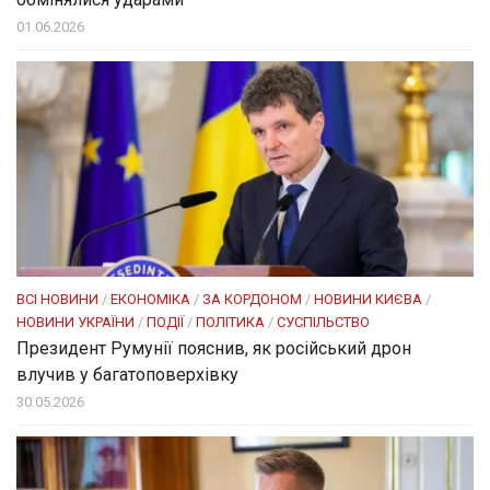
01.06.2026
ВСІ НОВИНИ
/
ЕКОНОМІКА
/
ЗА КОРДОНОМ
/
НОВИНИ КИЄВА
/
НОВИНИ УКРАЇНИ
/
ПОДІЇ
/
ПОЛІТИКА
/
СУСПІЛЬСТВО
Президент Румунії пояснив, як російський дрон
влучив у багатоповерхівку
30.05.2026