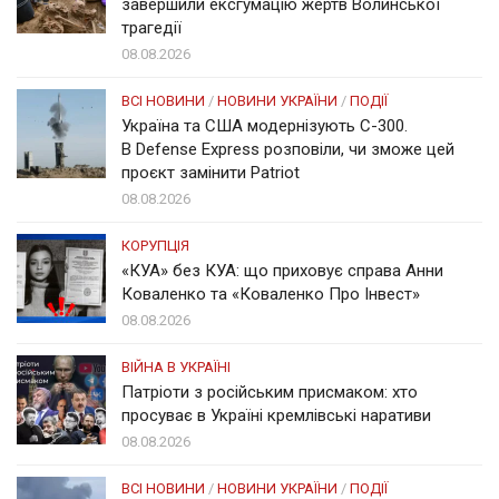
завершили ексгумацію жертв Волинської
трагедії
08.08.2026
ВСІ НОВИНИ
/
НОВИНИ УКРАЇНИ
/
ПОДІЇ
Україна та США модернізують С-300.
В Defense Express розповіли, чи зможе цей
проєкт замінити Patriot
08.08.2026
КОРУПЦІЯ
«КУА» без КУА: що приховує справа Анни
Коваленко та «Коваленко Про Інвест»
08.08.2026
ВІЙНА В УКРАЇНІ
Патріоти з російським присмаком: хто
просуває в Україні кремлівські наративи
08.08.2026
ВСІ НОВИНИ
/
НОВИНИ УКРАЇНИ
/
ПОДІЇ