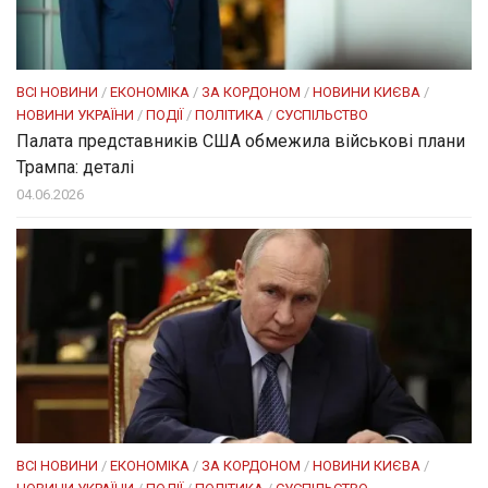
ВСІ НОВИНИ
/
ЕКОНОМІКА
/
ЗА КОРДОНОМ
/
НОВИНИ КИЄВА
/
НОВИНИ УКРАЇНИ
/
ПОДІЇ
/
ПОЛІТИКА
/
СУСПІЛЬСТВО
Палата представників США обмежила військові плани
Трампа: деталі
04.06.2026
ВСІ НОВИНИ
/
ЕКОНОМІКА
/
ЗА КОРДОНОМ
/
НОВИНИ КИЄВА
/