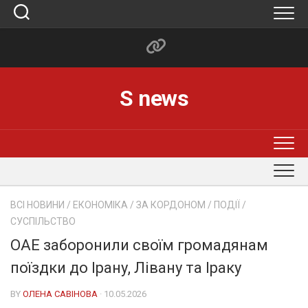
Skip
to
content
S news
ВСІ НОВИНИ
/
ЕКОНОМІКА
/
ЗА КОРДОНОМ
/
ПОДІЇ
/
СУСПІЛЬСТВО
ОАЕ заборонили своїм громадянам
поїздки до Ірану, Лівану та Іраку
BY
ОЛЕНА САВІНОВА
· 10.05.2026