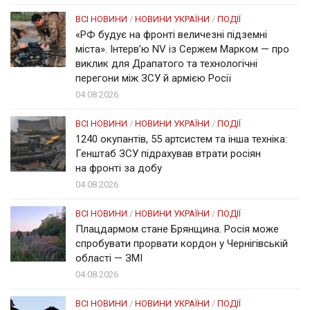
ВСІ НОВИНИ
/
НОВИНИ УКРАЇНИ
/
ПОДІЇ
«РФ будує на фронті величезні підземні
міста». Інтерв’ю NV із Сержем Марком — про
виклик для Драпатого та технологічні
перегони між ЗСУ й армією Росії
04.08.2026
ВСІ НОВИНИ
/
НОВИНИ УКРАЇНИ
/
ПОДІЇ
1240 окупантів, 55 артсистем та інша техніка:
Генштаб ЗСУ підрахував втрати росіян
на фронті за добу
04.08.2026
ВСІ НОВИНИ
/
НОВИНИ УКРАЇНИ
/
ПОДІЇ
Плацдармом стане Брянщина. Росія може
спробувати прорвати кордон у Чернігівській
області — ЗМІ
04.08.2026
ВСІ НОВИНИ
/
НОВИНИ УКРАЇНИ
/
ПОДІЇ