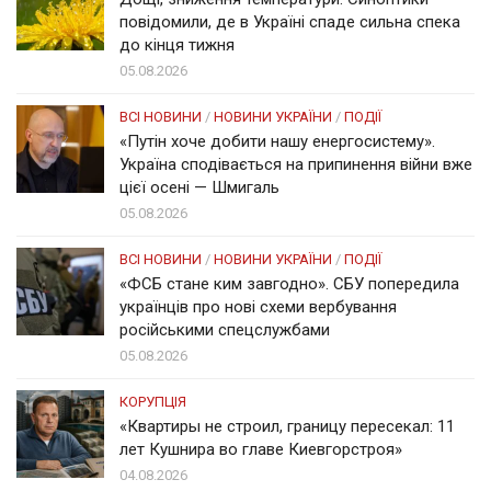
повідомили, де в Україні спаде сильна спека
до кінця тижня
05.08.2026
ВСІ НОВИНИ
/
НОВИНИ УКРАЇНИ
/
ПОДІЇ
«Путін хоче добити нашу енергосистему».
Україна сподівається на припинення війни вже
цієї осені — Шмигаль
05.08.2026
ВСІ НОВИНИ
/
НОВИНИ УКРАЇНИ
/
ПОДІЇ
«ФСБ стане ким завгодно». СБУ попередила
українців про нові схеми вербування
російськими спецслужбами
05.08.2026
КОРУПЦІЯ
«Квартиры не строил, границу пересекал: 11
лет Кушнира во главе Киевгорстроя»
04.08.2026