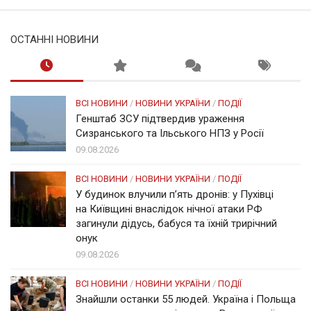
ОСТАННІ НОВИНИ
ВСІ НОВИНИ
/
НОВИНИ УКРАЇНИ
/
ПОДІЇ
Генштаб ЗСУ підтвердив ураження
Сизранського та Ільського НПЗ у Росії
09.08.2026
ВСІ НОВИНИ
/
НОВИНИ УКРАЇНИ
/
ПОДІЇ
У будинок влучили п’ять дронів: у Пухівці
на Київщині внаслідок нічної атаки РФ
загинули дідусь, бабуся та їхній трирічний
онук
09.08.2026
ВСІ НОВИНИ
/
НОВИНИ УКРАЇНИ
/
ПОДІЇ
Знайшли останки 55 людей. Україна і Польща