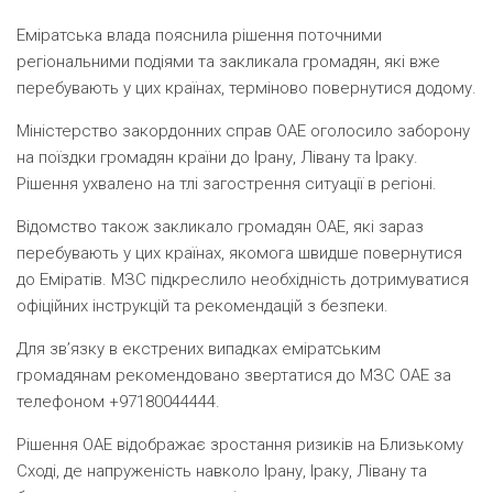
Еміратська влада пояснила рішення поточними
регіональними подіями та закликала громадян, які вже
перебувають у цих країнах, терміново повернутися додому.
Міністерство закордонних справ ОАЕ оголосило заборону
на поїздки громадян країни до Ірану, Лівану та Іраку.
Рішення ухвалено на тлі загострення ситуації в регіоні.
Відомство також закликало громадян ОАЕ, які зараз
перебувають у цих країнах, якомога швидше повернутися
до Еміратів. МЗС підкреслило необхідність дотримуватися
офіційних інструкцій та рекомендацій з безпеки.
Для зв’язку в екстрених випадках еміратським
громадянам рекомендовано звертатися до МЗС ОАЕ за
телефоном +97180044444.
Рішення ОАЕ відображає зростання ризиків на Близькому
Сході, де напруженість навколо Ірану, Іраку, Лівану та