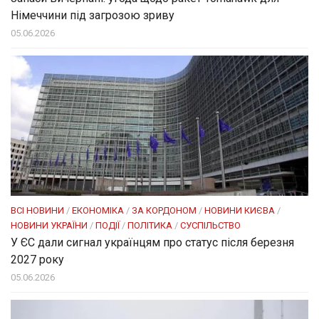
Німеччини під загрозою зриву
05.06.2026
ВСІ НОВИНИ
/
ЕКОНОМІКА
/
ЗА КОРДОНОМ
/
НОВИНИ КИЄВА
/
НОВИНИ УКРАЇНИ
/
ПОДІЇ
/
ПОЛІТИКА
/
СУСПІЛЬСТВО
У ЄС дали сигнал українцям про статус після березня
2027 року
05.06.2026