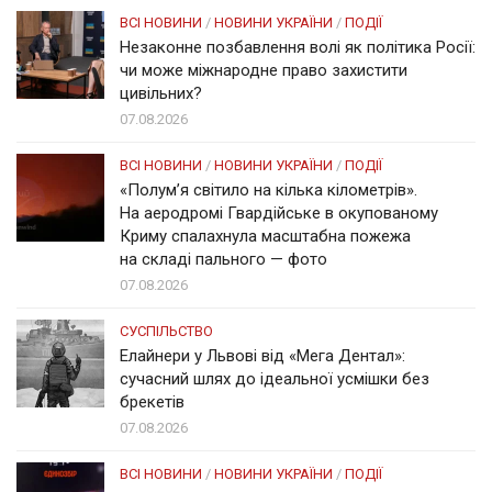
ВСІ НОВИНИ
/
НОВИНИ УКРАЇНИ
/
ПОДІЇ
Незаконне позбавлення волі як політика Росії:
чи може міжнародне право захистити
цивільних?
07.08.2026
ВСІ НОВИНИ
/
НОВИНИ УКРАЇНИ
/
ПОДІЇ
«Полум’я світило на кілька кілометрів».
На аеродромі Гвардійське в окупованому
Криму спалахнула масштабна пожежа
на складі пального — фото
07.08.2026
СУСПІЛЬСТВО
Елайнери у Львові від «Мега Дентал»:
сучасний шлях до ідеальної усмішки без
брекетів
07.08.2026
ВСІ НОВИНИ
/
НОВИНИ УКРАЇНИ
/
ПОДІЇ