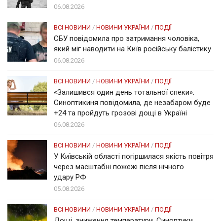
06.08.2026
ВСІ НОВИНИ
/
НОВИНИ УКРАЇНИ
/
ПОДІЇ
СБУ повідомила про затримання чоловіка,
який міг наводити на Київ російську балістику
06.08.2026
ВСІ НОВИНИ
/
НОВИНИ УКРАЇНИ
/
ПОДІЇ
«Залишився один день тотальної спеки».
Синоптикиня повідомила, де незабаром буде
+24 та пройдуть грозові дощі в Україні
06.08.2026
ВСІ НОВИНИ
/
НОВИНИ УКРАЇНИ
/
ПОДІЇ
У Київській області погіршилася якість повітря
через масштабні пожежі після нічного
удару РФ
05.08.2026
ВСІ НОВИНИ
/
НОВИНИ УКРАЇНИ
/
ПОДІЇ
Дощі, зниження температури. Синоптики