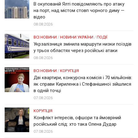
В окупованій Ялті повідомляють про атаку
на порт, над містом стовп чорного диму —
відео
08.08.2026
ВСІ НОВИНИ
/
НОВИНИ УКРАЇНИ
/
ПОДІЇ
Укрзалізниця змінила маршрути низки поїздів
у трьох областях через російські атаки
08.08.2026
ВСІ НОВИНИ
/
КОРУПЦІЯ
Дві квартири, конкурсна комісія і 70 мільйонів:
як справи Кириленка і Стефанішиної зійшлися
в одній точці
07.08.2026
КОРУПЦІЯ
Конфлікт інтересів, офшори та ймовріний
російський слід: хто така Олена Дудар
07.08.2026