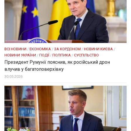
ВСІ НОВИНИ
/
ЕКОНОМІКА
/
ЗА КОРДОНОМ
/
НОВИНИ КИЄВА
/
НОВИНИ УКРАЇНИ
/
ПОДІЇ
/
ПОЛІТИКА
/
СУСПІЛЬСТВО
Президент Румунії пояснив, як російський дрон
влучив у багатоповерхівку
30.05.2026