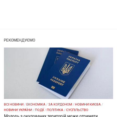
Солом'янка
Наш Поділ
РЕКОМЕНДУЄМО
ВСІ НОВИНИ
/
ЕКОНОМІКА
/
ЗА КОРДОНОМ
/
НОВИНИ КИЄВА
/
НОВИНИ УКРАЇНИ
/
ПОДІЇ
/
ПОЛІТИКА
/
СУСПІЛЬСТВО
Молодь з окупованих територій може отримати