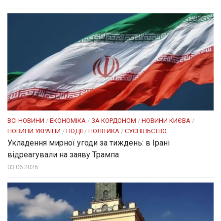
ВСІ НОВИНИ
/
ЕКОНОМІКА
/
ЗА КОРДОНОМ
/
НОВИНИ КИЄВА
/
НОВИНИ УКРАЇНИ
/
ПОДІЇ
/
ПОЛІТИКА
/
СУСПІЛЬСТВО
Укладення мирної угоди за тиждень: в Ірані
відреагували на заяву Трампа
03.06.2026