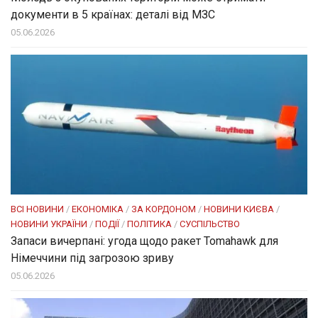
документи в 5 країнах: деталі від МЗС
05.06.2026
ВСІ НОВИНИ
/
ЕКОНОМІКА
/
ЗА КОРДОНОМ
/
НОВИНИ КИЄВА
/
НОВИНИ УКРАЇНИ
/
ПОДІЇ
/
ПОЛІТИКА
/
СУСПІЛЬСТВО
Запаси вичерпані: угода щодо ракет Tomahawk для
Німеччини під загрозою зриву
05.06.2026