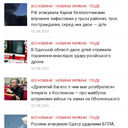
ВСІ НОВИНИ
/
НОВИНИ УКРАЇНИ
/
ПОДІЇ
РФ атакувала Харків безпілотниками:
влучання зафіксовані у трьох районах, троє
постраждалих, серед них двоє — діти
03.08.2026
ВСІ НОВИНИ
/
НОВИНИ УКРАЇНИ
/
ПОДІЇ
В Одеській області двоє дітей отримали
поранення внаслідок удару російського
дрона
02.08.2026
ВСІ НОВИНИ
/
НОВИНИ УКРАЇНИ
/
ПОДІЇ
«Драпатий багато з чим має розібратися».
Інтерв’ю з Костенком — про майбутнє
штурмових військ та замах на Оболєнського
02.08.2026
ВСІ НОВИНИ
/
НОВИНИ УКРАЇНИ
/
ПОДІЇ
Росіяни атакували Одесу ударними БПЛА,