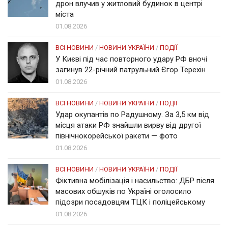
дрон влучив у житловий будинок в центрі
міста
01.08.2026
ВСІ НОВИНИ
/
НОВИНИ УКРАЇНИ
/
ПОДІЇ
У Києві під час повторного удару РФ вночі
загинув 22-річний патрульний Єгор Терехін
01.08.2026
ВСІ НОВИНИ
/
НОВИНИ УКРАЇНИ
/
ПОДІЇ
Удар окупантів по Радушному. За 3,5 км від
місця атаки РФ знайшли вирву від другої
північнокорейської ракети — фото
01.08.2026
ВСІ НОВИНИ
/
НОВИНИ УКРАЇНИ
/
ПОДІЇ
Фіктивна мобілізація і насильство: ДБР після
масових обшуків по Україні оголосило
підозри посадовцям ТЦК і поліцейському
01.08.2026