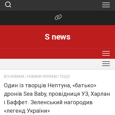
Skip
to
content
S news
ВСІ НОВИНИ
/
НОВИНИ УКРАЇНИ
/
ПОДІЇ
Один із творців Нептуна, «батько»
дронів Sea Baby, провідниця УЗ, Харлан
і Баффет. Зеленський нагородив
«легенд України»