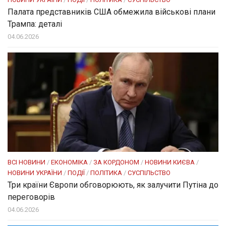
Палата представників США обмежила військові плани
Трампа: деталі
04.06.2026
ВСІ НОВИНИ
/
ЕКОНОМІКА
/
ЗА КОРДОНОМ
/
НОВИНИ КИЄВА
/
НОВИНИ УКРАЇНИ
/
ПОДІЇ
/
ПОЛІТИКА
/
СУСПІЛЬСТВО
Три країни Європи обговорюють, як залучити Путіна до
переговорів
04.06.2026