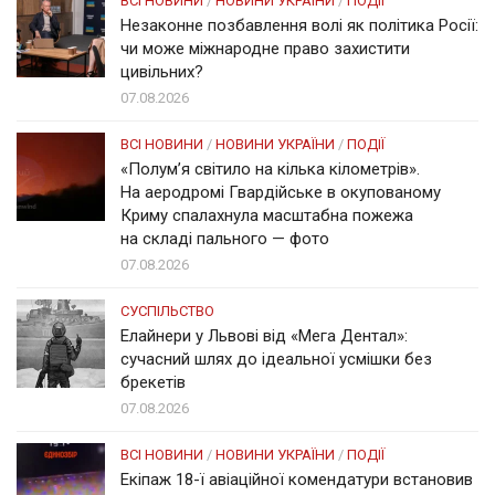
ВСІ НОВИНИ
/
НОВИНИ УКРАЇНИ
/
ПОДІЇ
Незаконне позбавлення волі як політика Росії:
чи може міжнародне право захистити
цивільних?
07.08.2026
ВСІ НОВИНИ
/
НОВИНИ УКРАЇНИ
/
ПОДІЇ
«Полум’я світило на кілька кілометрів».
На аеродромі Гвардійське в окупованому
Криму спалахнула масштабна пожежа
на складі пального — фото
07.08.2026
СУСПІЛЬСТВО
Елайнери у Львові від «Мега Дентал»:
сучасний шлях до ідеальної усмішки без
брекетів
07.08.2026
ВСІ НОВИНИ
/
НОВИНИ УКРАЇНИ
/
ПОДІЇ
Екіпаж 18-ї авіаційної комендатури встановив