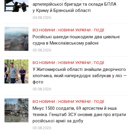
артилерійської бригади та склади БПЛА
у Криму й Брянській області
04.08.2026
ВСІ НОВИНИ
/
НОВИНИ УКРАЇНИ
/
ПОДІЇ
Російські шахеди пошкодили два цивільні
судна в Миколаївському районі
03.08.2026
ВСІ НОВИНИ
/
НОВИНИ УКРАЇНИ
/
ПОДІЇ
У Житомирській області знайшли дворічного
хлопчика, який напередодні заблукав у лісі —
фото
03.08.2026
ВСІ НОВИНИ
/
НОВИНИ УКРАЇНИ
/
ПОДІЇ
Мінус 1500 солдатів, 69 артсистем й інша
техніка. Генштаб ЗСУ оновив дані про втрати
російської армії за добу
03.08.2026