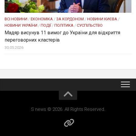
ВСІ НОВИНИ
/
ЕКОНОМІКА
/
ЗА КОРДОНОМ
/
НОВИНИ КИЄВА
/
НОВИНИ УКРАЇНИ
/
ПОДІЇ
/
ПОЛІТИКА
/
СУСПІЛЬСТВО
Мадяр висунув 11 вимог до України для відкриття
переговорних кластерів
30.05.2026
S news © 2026. All Rights Reserved.