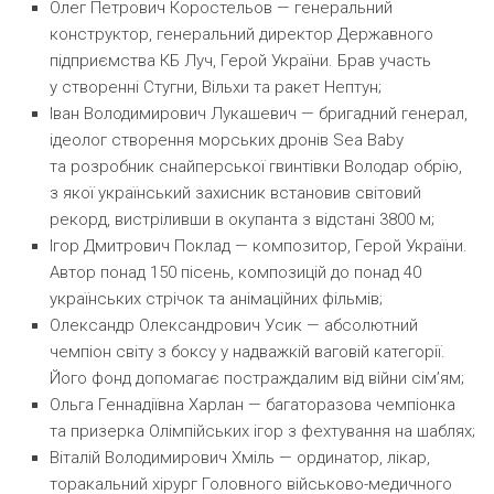
Олег Петрович Коростельов
— генеральний
конструктор, генеральний директор Державного
підприємства КБ Луч, Герой України. Брав участь
у створенні Стугни, Вільхи та ракет Нептун;
Іван Володимирович Лукашевич
— бригадний генерал,
ідеолог створення морських дронів Sea Baby
та розробник снайперської гвинтівки Володар обрію,
з якої український захисник встановив світовий
рекорд, вистріливши в окупанта з відстані 3800 м;
Ігор Дмитрович Поклад
— композитор, Герой України.
Автор понад 150 пісень, композицій до понад 40
українських стрічок та анімаційних фільмів;
Олександр Олександрович Усик
— абсолютний
чемпіон світу з боксу у надважкій ваговій категорії.
Його фонд допомагає постраждалим від війни сім’ям;
Ольга Геннадіївна Харлан
— багаторазова чемпіонка
та призерка Олімпійських ігор з фехтування на шаблях;
Віталій Володимирович Хміль
— ординатор, лікар,
торакальний хірург Головного військово-медичного