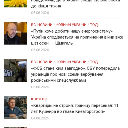
до кінця тижня
05.08.2026
ВСІ НОВИНИ
/
НОВИНИ УКРАЇНИ
/
ПОДІЇ
«Путін хоче добити нашу енергосистему».
Україна сподівається на припинення війни вже
цієї осені — Шмигаль
05.08.2026
ВСІ НОВИНИ
/
НОВИНИ УКРАЇНИ
/
ПОДІЇ
«ФСБ стане ким завгодно». СБУ попередила
українців про нові схеми вербування
російськими спецслужбами
05.08.2026
КОРУПЦІЯ
«Квартиры не строил, границу пересекал: 11
лет Кушнира во главе Киевгорстроя»
04.08.2026