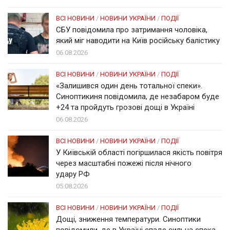
ВСІ НОВИНИ
/
НОВИНИ УКРАЇНИ
/
ПОДІЇ
СБУ повідомила про затримання чоловіка,
який міг наводити на Київ російську балістику
06.08.2026
ВСІ НОВИНИ
/
НОВИНИ УКРАЇНИ
/
ПОДІЇ
«Залишився один день тотальної спеки».
Синоптикиня повідомила, де незабаром буде
+24 та пройдуть грозові дощі в Україні
06.08.2026
ВСІ НОВИНИ
/
НОВИНИ УКРАЇНИ
/
ПОДІЇ
У Київській області погіршилася якість повітря
через масштабні пожежі після нічного
удару РФ
05.08.2026
ВСІ НОВИНИ
/
НОВИНИ УКРАЇНИ
/
ПОДІЇ
Дощі, зниження температури. Синоптики
повідомили, де в Україні спаде сильна спека