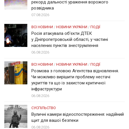
рекорд дальності ураження ворожого
розвідника
07.08.2026
ВСІ НОВИНИ
/
НОВИНИ УКРАЇНИ
/
ПОДІЇ
Росія атакувала об’єкти ДТЕК
у Дніпропетровській області, у частині
населених пунктів знеструмлення
06.08.2026
ВСІ НОВИНИ
/
НОВИНИ УКРАЇНИ
/
ПОДІЇ
Розмова з головою Агентства відновлення.
Чи можливо вирішити проблему нестачі
укриттів та що із захистом критичної
інфраструктури
06.08.2026
СУСПІЛЬСТВО
Вуличні камери відеоспостереження: надійний
щит для вашої безпеки
06.08.2026