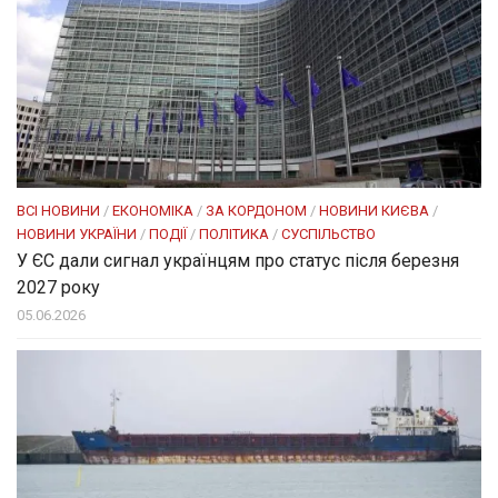
ВСІ НОВИНИ
/
ЕКОНОМІКА
/
ЗА КОРДОНОМ
/
НОВИНИ КИЄВА
/
НОВИНИ УКРАЇНИ
/
ПОДІЇ
/
ПОЛІТИКА
/
СУСПІЛЬСТВО
У ЄС дали сигнал українцям про статус після березня
2027 року
05.06.2026