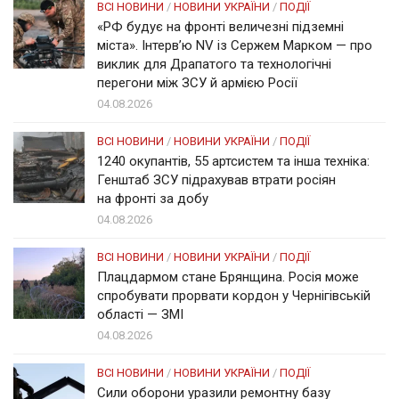
ВСІ НОВИНИ
/
НОВИНИ УКРАЇНИ
/
ПОДІЇ
«РФ будує на фронті величезні підземні
міста». Інтерв’ю NV із Сержем Марком — про
виклик для Драпатого та технологічні
перегони між ЗСУ й армією Росії
04.08.2026
ВСІ НОВИНИ
/
НОВИНИ УКРАЇНИ
/
ПОДІЇ
1240 окупантів, 55 артсистем та інша техніка:
Генштаб ЗСУ підрахував втрати росіян
на фронті за добу
04.08.2026
ВСІ НОВИНИ
/
НОВИНИ УКРАЇНИ
/
ПОДІЇ
Плацдармом стане Брянщина. Росія може
спробувати прорвати кордон у Чернігівській
області — ЗМІ
04.08.2026
ВСІ НОВИНИ
/
НОВИНИ УКРАЇНИ
/
ПОДІЇ
Сили оборони уразили ремонтну базу