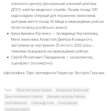
клінічного центру Центральний клінічний шпиталь
ДПСУ, капітан медичної служби. Провів понад 100
надскладних операцій для поранених захисників,
урятував життя понад 50 бійців в евакуаційних рейсах
після початку російської агресії;
Ірина Іванівна Юрченко
— провідниця Укрзалізниці.
Мати захисника Азовсталі Дмитра Козацького,
заступила на чергування 25 лютого 2022 року і
тижнями працювала на евакуаційних рейсах;
Сергій Йосипович Параджанов
— кінорежисер,
сценарист
(
посмертно).
Інфографіка: Офіс президента
Редактор:
Вікторія Горьова
Tags:
Війна Росії проти України
Володимир Зеленський
День Незалежності України
Державні нагороди України
Ніна Матвієнко
Олександр Усик
Ольга Харлан
Російська агресія