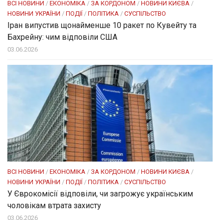
ВСІ НОВИНИ
/
ЕКОНОМІКА
/
ЗА КОРДОНОМ
/
НОВИНИ КИЄВА
/
НОВИНИ УКРАЇНИ
/
ПОДІЇ
/
ПОЛІТИКА
/
СУСПІЛЬСТВО
Іран випустив щонайменше 10 ракет по Кувейту та
Бахрейну: чим відповіли США
03.06.2026
ВСІ НОВИНИ
/
ЕКОНОМІКА
/
ЗА КОРДОНОМ
/
НОВИНИ КИЄВА
/
НОВИНИ УКРАЇНИ
/
ПОДІЇ
/
ПОЛІТИКА
/
СУСПІЛЬСТВО
У Єврокомісії відповіли, чи загрожує українським
чоловікам втрата захисту
03.06.2026