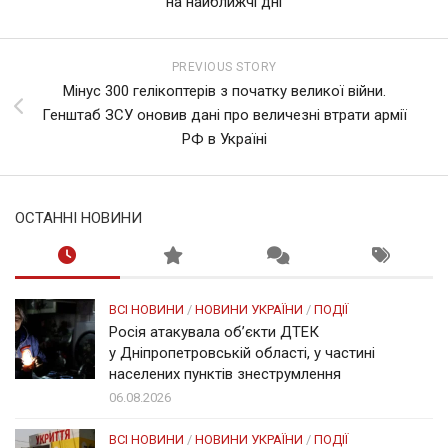
на найближчі дні
PREVIOUS STORY
Мінус 300 гелікоптерів з початку великої війни.
Генштаб ЗСУ оновив дані про величезні втрати армії
РФ в Україні
ОСТАННІ НОВИНИ
ВСІ НОВИНИ
/
НОВИНИ УКРАЇНИ
/
ПОДІЇ
Росія атакувала об’єкти ДТЕК
у Дніпропетровській області, у частині
населених пунктів знеструмлення
06.08.2026
ВСІ НОВИНИ
/
НОВИНИ УКРАЇНИ
/
ПОДІЇ