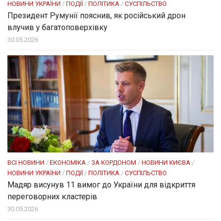
НОВИНИ УКРАЇНИ
/
ПОДІЇ
/
ПОЛІТИКА
/
СУСПІЛЬСТВО
Президент Румунії пояснив, як російський дрон
влучив у багатоповерхівку
30.05.2026
ВСІ НОВИНИ
/
ЕКОНОМІКА
/
ЗА КОРДОНОМ
/
НОВИНИ КИЄВА
/
НОВИНИ УКРАЇНИ
/
ПОДІЇ
/
ПОЛІТИКА
/
СУСПІЛЬСТВО
Мадяр висунув 11 вимог до України для відкриття
переговорних кластерів
30.05.2026