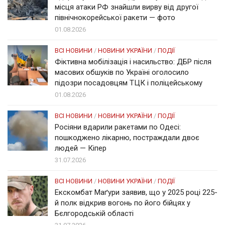
місця атаки РФ знайшли вирву від другої
північнокорейської ракети — фото
01.08.2026
ВСІ НОВИНИ
/
НОВИНИ УКРАЇНИ
/
ПОДІЇ
Фіктивна мобілізація і насильство: ДБР після
масових обшуків по Україні оголосило
підозри посадовцям ТЦК і поліцейському
01.08.2026
ВСІ НОВИНИ
/
НОВИНИ УКРАЇНИ
/
ПОДІЇ
Росіяни вдарили ракетами по Одесі:
пошкоджено лікарню, постраждали двоє
людей — Кіпер
31.07.2026
ВСІ НОВИНИ
/
НОВИНИ УКРАЇНИ
/
ПОДІЇ
Екскомбат Маґури заявив, що у 2025 році 225-
й полк відкрив вогонь по його бійцях у
Бєлгородській області