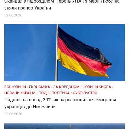
Скандал з підрозділом “Героїв УПА”: з мерії Любліна
зняли прапор України
02.06.2026
ВСІ НОВИНИ
/
ЕКОНОМІКА
/
ЗА КОРДОНОМ
/
НОВИНИ КИЄВА
/
НОВИНИ УКРАЇНИ
/
ПОДІЇ
/
ПОЛІТИКА
/
СУСПІЛЬСТВО
Падіння на понад 20%: як за рік змінилася еміграція
українців до Німеччини
02.06.2026