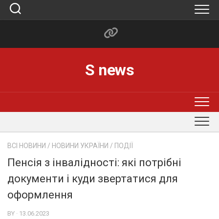
Skip
to
content
S news
ВСІ НОВИНИ
/
НОВИНИ УКРАЇНИ
/
ПОДІЇ
Пенсія з інвалідності: які потрібні
документи і куди звертатися для
оформлення
BY · 13.06.2023