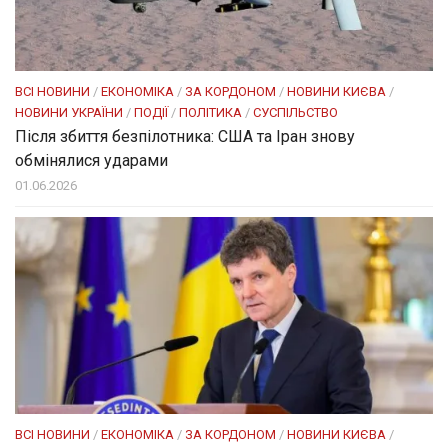
ВСІ НОВИНИ
/
ЕКОНОМІКА
/
ЗА КОРДОНОМ
/
НОВИНИ КИЄВА
/
НОВИНИ УКРАЇНИ
/
ПОДІЇ
/
ПОЛІТИКА
/
СУСПІЛЬСТВО
Після збиття безпілотника: США та Іран знову
обмінялися ударами
01.06.2026
ВСІ НОВИНИ
/
ЕКОНОМІКА
/
ЗА КОРДОНОМ
/
НОВИНИ КИЄВА
/