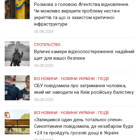
Розмова з головою Агентства відновлення.
Чи можливо вирішити проблему нестачі
укриттів та що із захистом критичної
інфраструктури
06.08.2026
СУСПІЛЬСТВО
Вуличні камери відеоспостереження: надійний
щит для вашої безпеки
06.08.2026
ВСІ НОВИНИ
/
НОВИНИ УКРАЇНИ
/
ПОДІЇ
СБУ повідомила про затримання чоловіка,
який міг наводити на Київ російську балістику
06.08.2026
ВСІ НОВИНИ
/
НОВИНИ УКРАЇНИ
/
ПОДІЇ
«Залишився один день тотальної спеки».
Синоптикиня повідомила, де незабаром буде
+24 та пройдуть грозові дощі в Україні