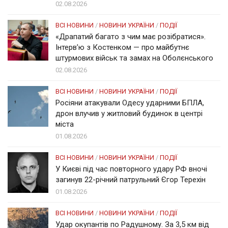
02.08.2026
ВСІ НОВИНИ
/
НОВИНИ УКРАЇНИ
/
ПОДІЇ
«Драпатий багато з чим має розібратися».
Інтерв’ю з Костенком — про майбутнє
штурмових військ та замах на Оболєнського
02.08.2026
ВСІ НОВИНИ
/
НОВИНИ УКРАЇНИ
/
ПОДІЇ
Росіяни атакували Одесу ударними БПЛА,
дрон влучив у житловий будинок в центрі
міста
01.08.2026
ВСІ НОВИНИ
/
НОВИНИ УКРАЇНИ
/
ПОДІЇ
У Києві під час повторного удару РФ вночі
загинув 22-річний патрульний Єгор Терехін
01.08.2026
ВСІ НОВИНИ
/
НОВИНИ УКРАЇНИ
/
ПОДІЇ
Удар окупантів по Радушному. За 3,5 км від