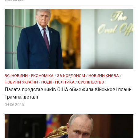
ВСІ НОВИНИ
/
ЕКОНОМІКА
/
ЗА КОРДОНОМ
/
НОВИНИ КИЄВА
/
НОВИНИ УКРАЇНИ
/
ПОДІЇ
/
ПОЛІТИКА
/
СУСПІЛЬСТВО
Палата представників США обмежила військові плани
Трампа: деталі
04.06.2026