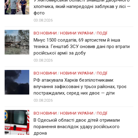
хлопчика, який напередодні заблукав у лісі —
фото
03.08.2026
ВСІ НОВИНИ
/
НОВИНИ УКРАЇНИ
/
ПОДІЇ
Мінус 1500 солдатів, 69 артсистем й інша
техніка. Генштаб ЗСУ оновив дані про втрати
російської армії за добу
03.08.2026
ВСІ НОВИНИ
/
НОВИНИ УКРАЇНИ
/
ПОДІЇ
РФ атакувала Харків безпілотниками:
влучання зафіксовані у трьох районах, троє
постраждалих, серед них двоє — діти
03.08.2026
ВСІ НОВИНИ
/
НОВИНИ УКРАЇНИ
/
ПОДІЇ
В Одеській області двоє дітей отримали
поранення внаслідок удару російського
дрона