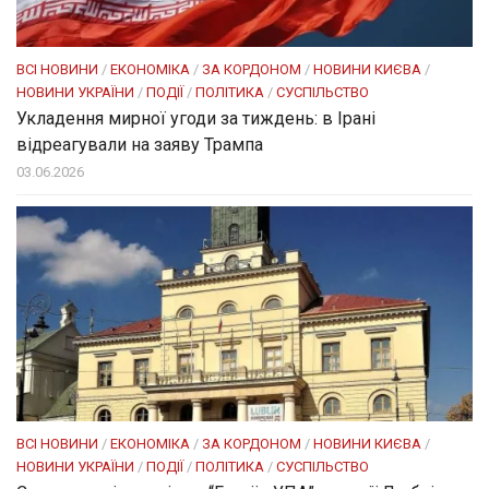
ВСІ НОВИНИ
/
ЕКОНОМІКА
/
ЗА КОРДОНОМ
/
НОВИНИ КИЄВА
/
НОВИНИ УКРАЇНИ
/
ПОДІЇ
/
ПОЛІТИКА
/
СУСПІЛЬСТВО
Укладення мирної угоди за тиждень: в Ірані
відреагували на заяву Трампа
03.06.2026
ВСІ НОВИНИ
/
ЕКОНОМІКА
/
ЗА КОРДОНОМ
/
НОВИНИ КИЄВА
/
НОВИНИ УКРАЇНИ
/
ПОДІЇ
/
ПОЛІТИКА
/
СУСПІЛЬСТВО