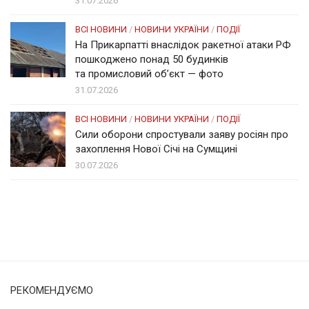
31.07.2026
ВСІ НОВИНИ
/
НОВИНИ УКРАЇНИ
/
ПОДІЇ
На Прикарпатті внаслідок ракетної атаки РФ
пошкоджено понад 50 будинків
та промисловий об’єкт — фото
31.07.2026
ВСІ НОВИНИ
/
НОВИНИ УКРАЇНИ
/
ПОДІЇ
Сили оборони спростували заяву росіян про
захоплення Нової Січі на Сумщині
30.07.2026
Солом'янка
Наш Поділ
РЕКОМЕНДУЄМО