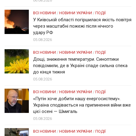
06.08.2026
ВСІ НОВИНИ
/
НОВИНИ УКРАЇНИ
/
ПОДІЇ
У Київській області погіршилася якість повітря
через масштабні пожежі після нічного
удару РФ
05.08.2026
ВСІ НОВИНИ
/
НОВИНИ УКРАЇНИ
/
ПОДІЇ
Дощі, зниження температури. Синоптики
повідомили, де в Україні спаде сильна спека
до кінця тижня
05.08.2026
ВСІ НОВИНИ
/
НОВИНИ УКРАЇНИ
/
ПОДІЇ
«Путін хоче добити нашу енергосистему».
Україна сподівається на припинення війни вже
цієї осені — Шмигаль
05.08.2026
ВСІ НОВИНИ
/
НОВИНИ УКРАЇНИ
/
ПОДІЇ