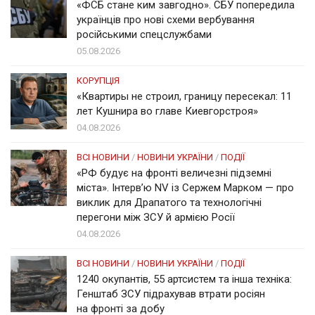
«ФСБ стане ким завгодно». СБУ попередила
українців про нові схеми вербування
російськими спецслужбами
05.08.2026
КОРУПЦІЯ
«Квартиры не строил, границу пересекал: 11
лет Кушнира во главе Киевгорстроя»
04.08.2026
ВСІ НОВИНИ
/
НОВИНИ УКРАЇНИ
/
ПОДІЇ
«РФ будує на фронті величезні підземні
міста». Інтерв’ю NV із Сержем Марком — про
виклик для Драпатого та технологічні
перегони між ЗСУ й армією Росії
04.08.2026
ВСІ НОВИНИ
/
НОВИНИ УКРАЇНИ
/
ПОДІЇ
1240 окупантів, 55 артсистем та інша техніка:
Генштаб ЗСУ підрахував втрати росіян
на фронті за добу