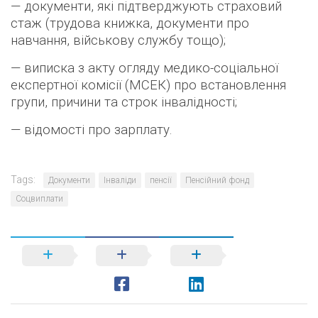
—
документи, які підтверджують страховий
стаж
(
трудова книжка, документи про
навчання, військову службу тощо);
—
виписка з акту огляду медико-соціальної
експертної комісії
(
МСЕК) про встановлення
групи, причини та строк інвалідності;
— відомості про зарплату.
Tags:
Документи
Інваліди
пенсії
Пенсійний фонд
Соцвиплати