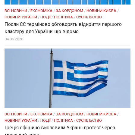
ВСІ НОВИНИ
/
ЕКОНОМІКА
/
ЗА КОРДОНОМ
/
НОВИНИ КИЄВА
/
НОВИНИ УКРАЇНИ
/
ПОДІЇ
/
ПОЛІТИКА
/
СУСПІЛЬСТВО
Посли ЄC терміново обговорять відкриття першого
кластеру для України: що відомо
04.06.2026
ВСІ НОВИНИ
/
ЕКОНОМІКА
/
ЗА КОРДОНОМ
/
НОВИНИ КИЄВА
/
НОВИНИ УКРАЇНИ
/
ПОДІЇ
/
ПОЛІТИКА
/
СУСПІЛЬСТВО
Греція офіційно висловила Україні протест через
морський дрон