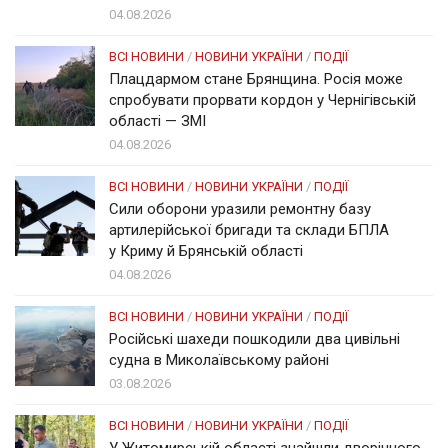
04.08.2026
ВСІ НОВИНИ
/
НОВИНИ УКРАЇНИ
/
ПОДІЇ
Плацдармом стане Брянщина. Росія може
спробувати прорвати кордон у Чернігівській
області — ЗМІ
04.08.2026
ВСІ НОВИНИ
/
НОВИНИ УКРАЇНИ
/
ПОДІЇ
Сили оборони уразили ремонтну базу
артилерійської бригади та склади БПЛА
у Криму й Брянській області
04.08.2026
ВСІ НОВИНИ
/
НОВИНИ УКРАЇНИ
/
ПОДІЇ
Російські шахеди пошкодили два цивільні
судна в Миколаївському районі
03.08.2026
ВСІ НОВИНИ
/
НОВИНИ УКРАЇНИ
/
ПОДІЇ
У Житомирській області знайшли дворічного