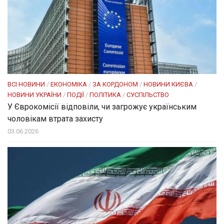
ВСІ НОВИНИ
/
ЕКОНОМІКА
/
ЗА КОРДОНОМ
/
НОВИНИ КИЄВА
/
НОВИНИ УКРАЇНИ
/
ПОДІЇ
/
ПОЛІТИКА
/
СУСПІЛЬСТВО
У Єврокомісії відповіли, чи загрожує українським
чоловікам втрата захисту
03.06.2026