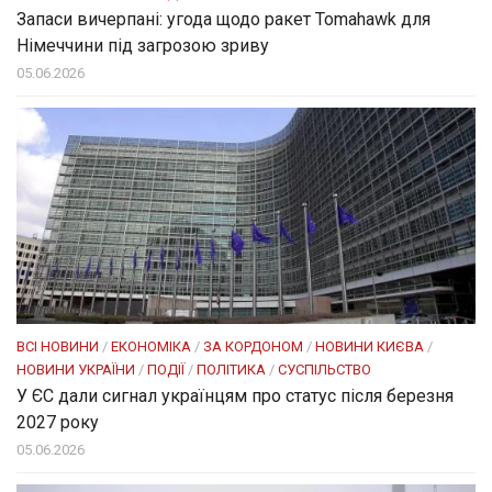
Запаси вичерпані: угода щодо ракет Tomahawk для
Німеччини під загрозою зриву
05.06.2026
ВСІ НОВИНИ
/
ЕКОНОМІКА
/
ЗА КОРДОНОМ
/
НОВИНИ КИЄВА
/
НОВИНИ УКРАЇНИ
/
ПОДІЇ
/
ПОЛІТИКА
/
СУСПІЛЬСТВО
У ЄС дали сигнал українцям про статус після березня
2027 року
05.06.2026