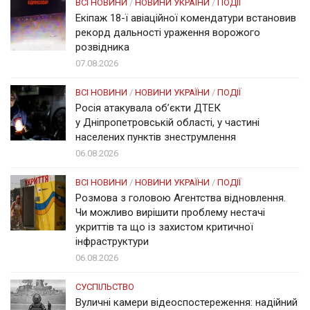
ВСІ НОВИНИ
/
НОВИНИ УКРАЇНИ
/
ПОДІЇ
Екіпаж 18-ї авіаційної комендатури встановив
рекорд дальності ураження ворожого
розвідника
07.08.2026
ВСІ НОВИНИ
/
НОВИНИ УКРАЇНИ
/
ПОДІЇ
Росія атакувала об’єкти ДТЕК
у Дніпропетровській області, у частині
населених пунктів знеструмлення
06.08.2026
ВСІ НОВИНИ
/
НОВИНИ УКРАЇНИ
/
ПОДІЇ
Розмова з головою Агентства відновлення.
Чи можливо вирішити проблему нестачі
укриттів та що із захистом критичної
інфраструктури
06.08.2026
СУСПІЛЬСТВО
Вуличні камери відеоспостереження: надійний