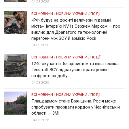
04.08.2026
ВСІ НОВИНИ
/
НОВИНИ УКРАЇНИ
/
ПОДІЇ
«РФ будує на фронті величезні підземні
міста». Інтерв’ю NV із Сержем Марком — про
виклик для Драпатого та технологічні
перегони між ЗСУ й армією Росії
04.08.2026
ВСІ НОВИНИ
/
НОВИНИ УКРАЇНИ
/
ПОДІЇ
1240 окупантів, 55 артсистем та інша техніка:
Генштаб ЗСУ підрахував втрати росіян
на фронті за добу
04.08.2026
ВСІ НОВИНИ
/
НОВИНИ УКРАЇНИ
/
ПОДІЇ
Плацдармом стане Брянщина. Росія може
спробувати прорвати кордон у Чернігівській
області — ЗМІ
04.08.2026