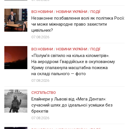
ВСІ НОВИНИ
/
НОВИНИ УКРАЇНИ
/
ПОДІЇ
Незаконне позбавлення волі як політика Росії:
чи може міжнародне право захистити
цивільних?
07.08.2026
ВСІ НОВИНИ
/
НОВИНИ УКРАЇНИ
/
ПОДІЇ
«Полум’я світило на кілька кілометрів».
На аеродромі Гвардійське в окупованому
Криму спалахнула масштабна пожежа
на складі пального — фото
07.08.2026
СУСПІЛЬСТВО
Елайнери у Львові від «Мега Дентал»:
сучасний шлях до ідеальної усмішки без
брекетів
07.08.2026