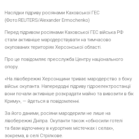
Наслідки підриву росіянами Каховської ГЕС
(Фото:REUTERS/Alexander Ermochenko)
Перед підривом росіянами Каховської ГЕС війська РФ
стали активніше мародерствувати на тимчасово
окупованих територіях Херсонської області.
Про це повідомляє пресслужба Центру національного
опору.
«На лівобережжі Херсонщини триває мародерство з боку
військ окупанта. Напередодні підриву гідроелектростанції
вони почали активніше розкрадати майно та вивозити в бік
Криму», — йдеться в повідомленні.
За його даними, росіяни мародерили не лише на
лівобережжі Дніпра. Окупанти також
«
обносили готелі
та бази відпочинку в курортних містечках і селах»,
зокрема, в селі Стрілкове.