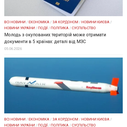
ВСІ НОВИНИ
/
ЕКОНОМІКА
/
ЗА КОРДОНОМ
/
НОВИНИ КИЄВА
/
НОВИНИ УКРАЇНИ
/
ПОДІЇ
/
ПОЛІТИКА
/
СУСПІЛЬСТВО
Молодь з окупованих територій може отримати
документи в 5 країнах: деталі від МЗС
05.06.2026
ВСІ НОВИНИ
/
ЕКОНОМІКА
/
ЗА КОРДОНОМ
/
НОВИНИ КИЄВА
/
НОВИНИ УКРАЇНИ
/
ПОДІЇ
/
ПОЛІТИКА
/
СУСПІЛЬСТВО