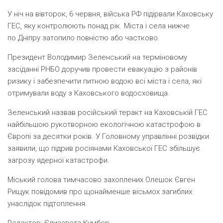
У ніч на вівторок, 6 червня, війська РФ підірвали Каховську
ГЕС, яку контролюють понад рік. Міста і села нижче
по Дніпру затопило повністю або частково.
Президент Володимир Зеленський на терміновому
засіданні РНБО доручив провести евакуацію з районів
ризику і забезпечити питною водою всі міста і села, які
отримували воду з Каховського водосховища.
Зеленський назвав російський теракт на Каховській ГЕС
найбільшою рукотворною екологічною катастрофою в
Європі за десятки років. У Головному управлінні розвідки
заявили, що підрив росіянами Каховської ГЕС збільшує
загрозу ядерної катастрофи.
Міський голова тимчасово захоплених Олешок Євген
Рищук повідомив про щонайменше вісьмох загиблих
унаслідок підтоплення.