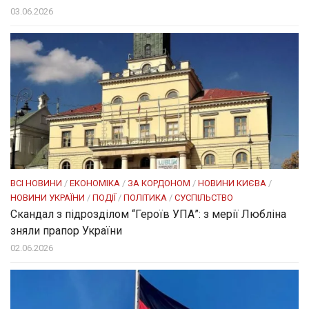
03.06.2026
ВСІ НОВИНИ
/
ЕКОНОМІКА
/
ЗА КОРДОНОМ
/
НОВИНИ КИЄВА
/
НОВИНИ УКРАЇНИ
/
ПОДІЇ
/
ПОЛІТИКА
/
СУСПІЛЬСТВО
Скандал з підрозділом “Героїв УПА”: з мерії Любліна
зняли прапор України
02.06.2026