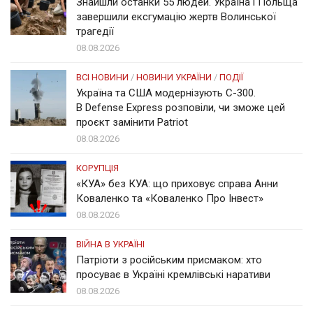
Знайшли останки 55 людей. Україна і Польща
завершили ексгумацію жертв Волинської
трагедії
08.08.2026
ВСІ НОВИНИ
/
НОВИНИ УКРАЇНИ
/
ПОДІЇ
Україна та США модернізують С-300.
В Defense Express розповіли, чи зможе цей
проєкт замінити Patriot
08.08.2026
КОРУПЦІЯ
«КУА» без КУА: що приховує справа Анни
Коваленко та «Коваленко Про Інвест»
08.08.2026
ВІЙНА В УКРАЇНІ
Патріоти з російським присмаком: хто
просуває в Україні кремлівські наративи
08.08.2026