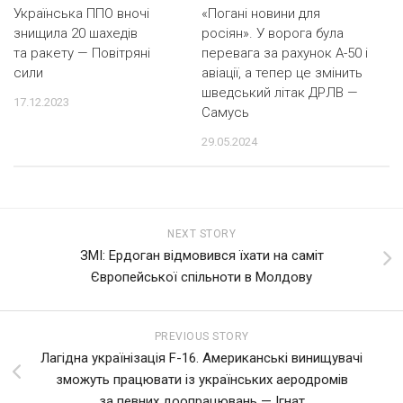
Українська ППО вночі
«Погані новини для
знищила 20 шахедів
росіян». У ворога була
та ракету — Повітряні
перевага за рахунок А-50 і
сили
авіації, а тепер це змінить
шведський літак ДРЛВ —
17.12.2023
Самусь
29.05.2024
NEXT STORY
ЗМІ: Ердоган відмовився їхати на саміт
Європейської спільноти в Молдову
PREVIOUS STORY
Лагідна українізація F-16. Американські винищувачі
зможуть працювати із українських аеродромів
за певних доопрацювань — Ігнат