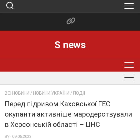
Skip
to
content
S news
ВСІ НОВИНИ
/
НОВИНИ УКРАЇНИ
/
ПОДІЇ
Перед підривом Каховської ГЕС
окупанти активніше мародерствували
в Херсонській області – ЦНС
BY · 09.06.2023