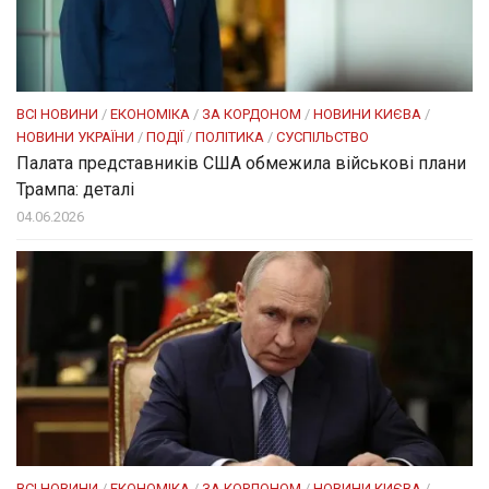
ВСІ НОВИНИ
/
ЕКОНОМІКА
/
ЗА КОРДОНОМ
/
НОВИНИ КИЄВА
/
НОВИНИ УКРАЇНИ
/
ПОДІЇ
/
ПОЛІТИКА
/
СУСПІЛЬСТВО
Палата представників США обмежила військові плани
Трампа: деталі
04.06.2026
ВСІ НОВИНИ
/
ЕКОНОМІКА
/
ЗА КОРДОНОМ
/
НОВИНИ КИЄВА
/