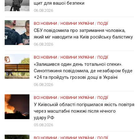
щит для вашої безпеки
06.08.2026
ВСІ НОВИНИ
/
НОВИНИ УКРАЇНИ
/
ПОДІЇ
СБУ повідомила про затримання чоловіка,
який міг наводити на Київ російську балістику
06.08.2026
ВСІ НОВИНИ
/
НОВИНИ УКРАЇНИ
/
ПОДІЇ
«Залишився один день тотальної спеки».
Синоптикиня повідомила, де незабаром буде
+24 та пройдуть грозові дощі в Україні
06.08.2026
ВСІ НОВИНИ
/
НОВИНИ УКРАЇНИ
/
ПОДІЇ
У Київській області погіршилася якість повітря
через масштабні пожежі після нічного
удару РФ
05.08.2026
ВСІ НОВИНИ
/
НОВИНИ УКРАЇНИ
/
ПОДІЇ