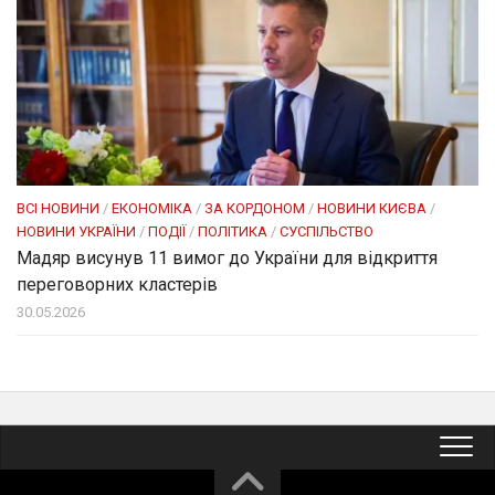
ВСІ НОВИНИ
/
ЕКОНОМІКА
/
ЗА КОРДОНОМ
/
НОВИНИ КИЄВА
/
НОВИНИ УКРАЇНИ
/
ПОДІЇ
/
ПОЛІТИКА
/
СУСПІЛЬСТВО
Мадяр висунув 11 вимог до України для відкриття
переговорних кластерів
30.05.2026