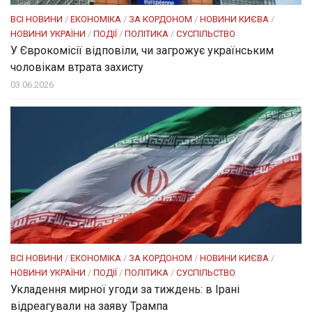
ВСІ НОВИНИ
/
ЕКОНОМІКА
/
ЗА КОРДОНОМ
/
НОВИНИ КИЄВА
/
НОВИНИ УКРАЇНИ
/
ПОДІЇ
/
ПОЛІТИКА
/
СУСПІЛЬСТВО
У Єврокомісії відповіли, чи загрожує українським
чоловікам втрата захисту
03.06.2026
ВСІ НОВИНИ
/
ЕКОНОМІКА
/
ЗА КОРДОНОМ
/
НОВИНИ КИЄВА
/
НОВИНИ УКРАЇНИ
/
ПОДІЇ
/
ПОЛІТИКА
/
СУСПІЛЬСТВО
Укладення мирної угоди за тиждень: в Ірані
відреагували на заяву Трампа