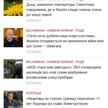
Дощі, зниження температури. Синоптики
повідомили, де в Україні спаде сильна спека
до кінця тижня
05.08.2026
ВСІ НОВИНИ
/
НОВИНИ УКРАЇНИ
/
ПОДІЇ
«Путін хоче добити нашу енергосистему».
Україна сподівається на припинення війни вже
цієї осені — Шмигаль
05.08.2026
ВСІ НОВИНИ
/
НОВИНИ УКРАЇНИ
/
ПОДІЇ
«ФСБ стане ким завгодно». СБУ попередила
українців про нові схеми вербування
російськими спецслужбами
05.08.2026
КОРУПЦІЯ
«Квартиры не строил, границу пересекал: 11
лет Кушнира во главе Киевгорстроя»