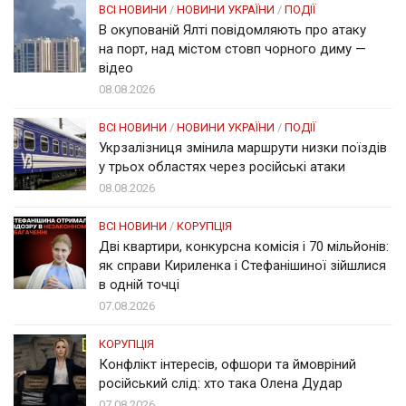
ВСІ НОВИНИ
/
НОВИНИ УКРАЇНИ
/
ПОДІЇ
В окупованій Ялті повідомляють про атаку
на порт, над містом стовп чорного диму —
відео
08.08.2026
ВСІ НОВИНИ
/
НОВИНИ УКРАЇНИ
/
ПОДІЇ
Укрзалізниця змінила маршрути низки поїздів
у трьох областях через російські атаки
08.08.2026
ВСІ НОВИНИ
/
КОРУПЦІЯ
Дві квартири, конкурсна комісія і 70 мільйонів:
як справи Кириленка і Стефанішиної зійшлися
в одній точці
07.08.2026
КОРУПЦІЯ
Конфлікт інтересів, офшори та ймовріний
російський слід: хто така Олена Дудар
07.08.2026