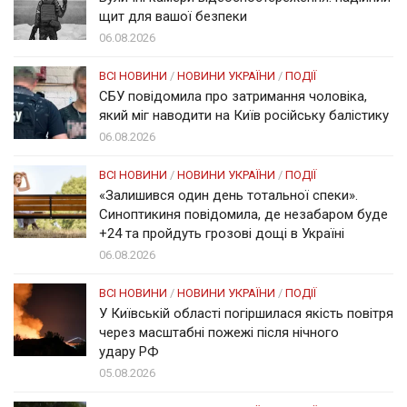
щит для вашої безпеки
06.08.2026
ВСІ НОВИНИ
/
НОВИНИ УКРАЇНИ
/
ПОДІЇ
СБУ повідомила про затримання чоловіка,
який міг наводити на Київ російську балістику
06.08.2026
ВСІ НОВИНИ
/
НОВИНИ УКРАЇНИ
/
ПОДІЇ
«Залишився один день тотальної спеки».
Синоптикиня повідомила, де незабаром буде
+24 та пройдуть грозові дощі в Україні
06.08.2026
ВСІ НОВИНИ
/
НОВИНИ УКРАЇНИ
/
ПОДІЇ
У Київській області погіршилася якість повітря
через масштабні пожежі після нічного
удару РФ
05.08.2026