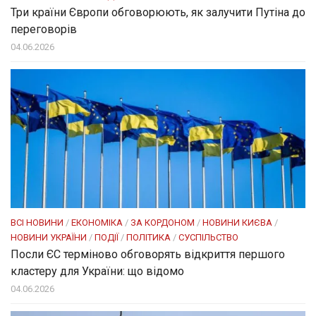
Три країни Європи обговорюють, як залучити Путіна до
переговорів
04.06.2026
ВСІ НОВИНИ
/
ЕКОНОМІКА
/
ЗА КОРДОНОМ
/
НОВИНИ КИЄВА
/
НОВИНИ УКРАЇНИ
/
ПОДІЇ
/
ПОЛІТИКА
/
СУСПІЛЬСТВО
Посли ЄC терміново обговорять відкриття першого
кластеру для України: що відомо
04.06.2026