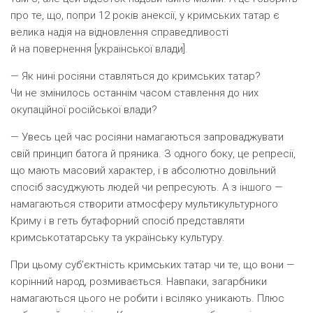
про те, що, попри 12 років анексії, у кримських татар є
велика надія на відновлення справедливості
й на повернення [
української влади
].
— Як нині росіяни ставляться до кримських татар?
Чи не змінилось останнім часом ставлення до них
окупаційної російської влади?
— Увесь цей час росіяни намагаються запроваджувати
свій принцип батога й пряника. З одного боку, це репресії,
що мають масовий характер, і в абсолютно довільний
спосіб засуджують людей чи репресують. А з іншого —
намагаються створити атмосферу мультикультурного
Криму і в геть бутафорний спосіб представляти
кримськотатарську та українську культуру.
При цьому суб’єктність кримських татар чи те, що вони —
корінний народ, розмивається. Навпаки, загарбники
намагаються цього не робити і всіляко уникають. Плюс