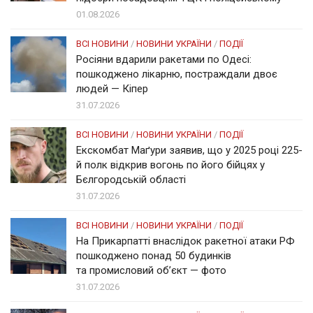
01.08.2026
ВСІ НОВИНИ
/
НОВИНИ УКРАЇНИ
/
ПОДІЇ
Росіяни вдарили ракетами по Одесі:
пошкоджено лікарню, постраждали двоє
людей — Кіпер
31.07.2026
ВСІ НОВИНИ
/
НОВИНИ УКРАЇНИ
/
ПОДІЇ
Екскомбат Маґури заявив, що у 2025 році 225-
й полк відкрив вогонь по його бійцях у
Бєлгородській області
31.07.2026
ВСІ НОВИНИ
/
НОВИНИ УКРАЇНИ
/
ПОДІЇ
На Прикарпатті внаслідок ракетної атаки РФ
пошкоджено понад 50 будинків
та промисловий об’єкт — фото
31.07.2026