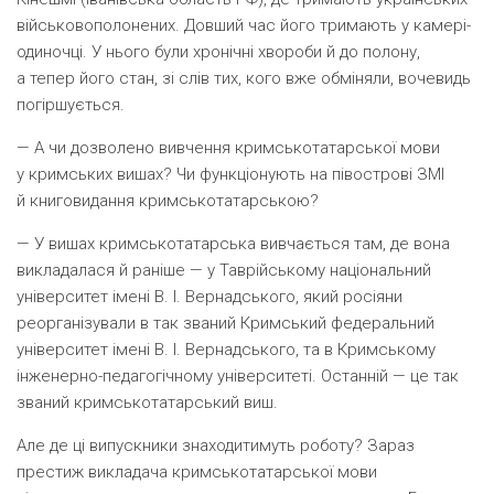
військовополонених. Довший час його тримають у камері-
одиночці. У нього були хронічні хвороби й до полону,
а тепер його стан, зі слів тих, кого вже обміняли, вочевидь
погіршується.
— А чи дозволено вивчення кримськотатарської мови
у кримських вишах? Чи функціонують на півострові ЗМІ
й книговидання кримськотатарською?
— У вишах кримськотатарська вивчається там, де вона
викладалася й раніше — у Таврійському національний
університет імені В. І. Вернадського, який росіяни
реорганізували в так званий Кримський федеральний
університет імені В. І. Вернадського, та в Кримському
інженерно-педагогічному університеті. Останній — це так
званий кримськотатарський виш.
Але де ці випускники знаходитимуть роботу? Зараз
престиж викладача кримськотатарської мови