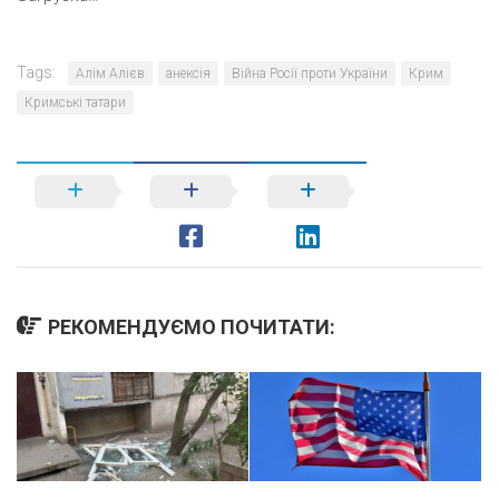
Tags:
Алім Алієв
анексія
Війна Росії проти України
Крим
Кримські татари
РЕКОМЕНДУЄМО ПОЧИТАТИ: