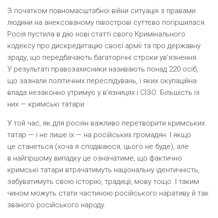
З початком повномасштабної війни ситуація з правами
людини на анексованому півострові суттєво погіршилася.
Росія пустила в дію нові статті свого Кримінального
кодексу про дискредитацію своєї армії та про державну
зраду, що передбачають багаторічні строки ув’язнення.
У результаті правозахисники називають понад 220 осіб,
що зазнали політичних переслідувань, і яких окупаційна
влада незаконно утримує у в’язницях і СІЗО. Більшість із
них — кримські татари.
У той час, як для росіян важливо перетворити кримських
татар — і не лише їх — на російських громадян. І якщо
це станеться
(
хоча я сподіваюся, цього не буде), але
в найгіршому випадку це означатиме, що фактично
кримські татари втрачатимуть національну ідентичність,
забуватимуть свою історію, традиції, мову тощо. І таким
чином можуть стати частиною російського наративу й так
званого російського народу.