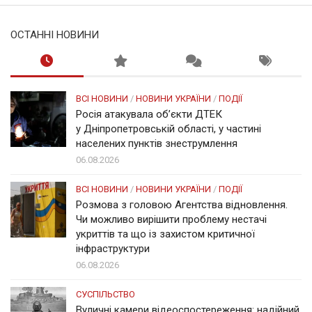
ОСТАННІ НОВИНИ
ВСІ НОВИНИ
/
НОВИНИ УКРАЇНИ
/
ПОДІЇ
Росія атакувала об’єкти ДТЕК
у Дніпропетровській області, у частині
населених пунктів знеструмлення
06.08.2026
ВСІ НОВИНИ
/
НОВИНИ УКРАЇНИ
/
ПОДІЇ
Розмова з головою Агентства відновлення.
Чи можливо вирішити проблему нестачі
укриттів та що із захистом критичної
інфраструктури
06.08.2026
СУСПІЛЬСТВО
Вуличні камери відеоспостереження: надійний