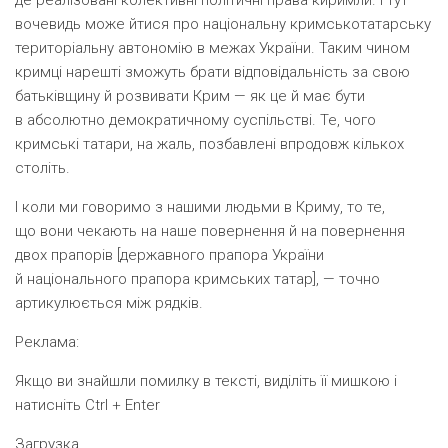
де реалізовані колективні політичні права киримли. І тут
вочевидь може йтися про національну кримськотатарську
територіальну автономію в межах України. Таким чином
кримці нарешті зможуть брати відповідальність за свою
батьківщину й розвивати Крим — як це й має бути
в абсолютно демократичному суспільстві. Те, чого
кримські татари, на жаль, позбавлені впродовж кількох
століть.
І коли ми говоримо з нашими людьми в Криму, то те,
що вони чекають на наше повернення й на повернення
двох прапорів [
державного прапора України
й національного прапора кримських татар
], — точно
артикулюється між рядків.
Реклама:
Якщо ви знайшли помилку в тексті, виділіть її мишкою і
натисніть
Ctrl + Enter
Загрузка…