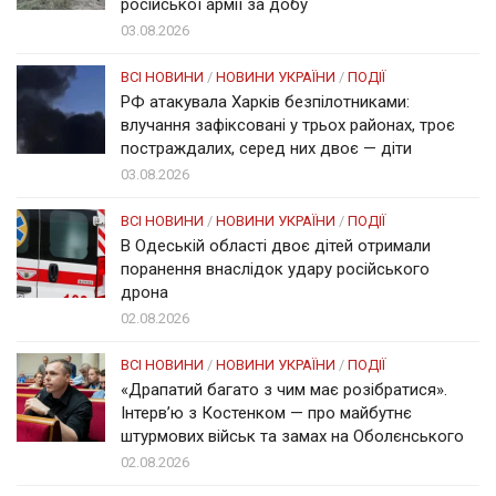
російської армії за добу
03.08.2026
ВСІ НОВИНИ
/
НОВИНИ УКРАЇНИ
/
ПОДІЇ
РФ атакувала Харків безпілотниками:
влучання зафіксовані у трьох районах, троє
постраждалих, серед них двоє — діти
03.08.2026
ВСІ НОВИНИ
/
НОВИНИ УКРАЇНИ
/
ПОДІЇ
В Одеській області двоє дітей отримали
поранення внаслідок удару російського
дрона
02.08.2026
ВСІ НОВИНИ
/
НОВИНИ УКРАЇНИ
/
ПОДІЇ
«Драпатий багато з чим має розібратися».
Інтерв’ю з Костенком — про майбутнє
штурмових військ та замах на Оболєнського
02.08.2026