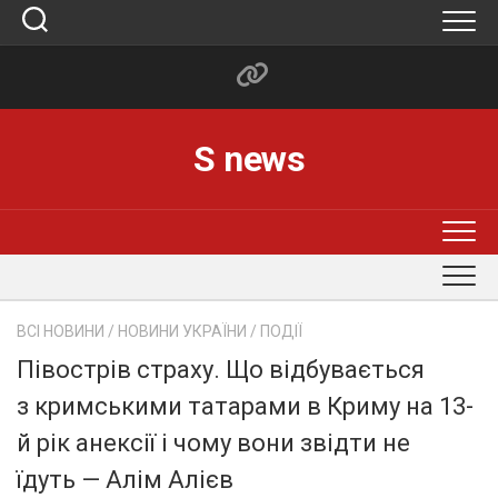
Skip
to
content
S news
ВСІ НОВИНИ
/
НОВИНИ УКРАЇНИ
/
ПОДІЇ
Півострів страху. Що відбувається
з кримськими татарами в Криму на 13-
й рік анексії і чому вони звідти не
їдуть — Алім Алієв