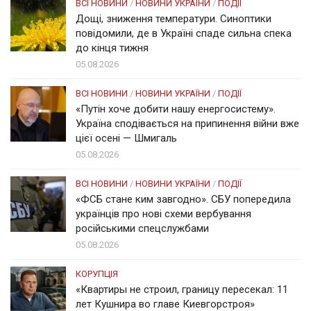
ВСІ НОВИНИ
/
НОВИНИ УКРАЇНИ
/
ПОДІЇ
Дощі, зниження температури. Синоптики
повідомили, де в Україні спаде сильна спека
до кінця тижня
05.08.2026
ВСІ НОВИНИ
/
НОВИНИ УКРАЇНИ
/
ПОДІЇ
«Путін хоче добити нашу енергосистему».
Україна сподівається на припинення війни вже
цієї осені — Шмигаль
05.08.2026
ВСІ НОВИНИ
/
НОВИНИ УКРАЇНИ
/
ПОДІЇ
«ФСБ стане ким завгодно». СБУ попередила
українців про нові схеми вербування
російськими спецслужбами
05.08.2026
КОРУПЦІЯ
«Квартиры не строил, границу пересекал: 11
лет Кушнира во главе Киевгорстроя»