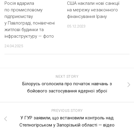
Росія вдарила
США наклали нові санкції
по промисловому
на мережу незаконного
підприємству
фінансування Ірану
у Павлограді, понівечені
05.12.2023
житлові будинки та
інфраструктуру — фото
24.04.2025
NEXT STORY
Білорусь оголосила про початок навчань з
бойового застосування ядерної зброї
PREVIOUS STORY
У ГУР заявили, що встановили контроль над
Степногірськом у Запорізькій області — відео