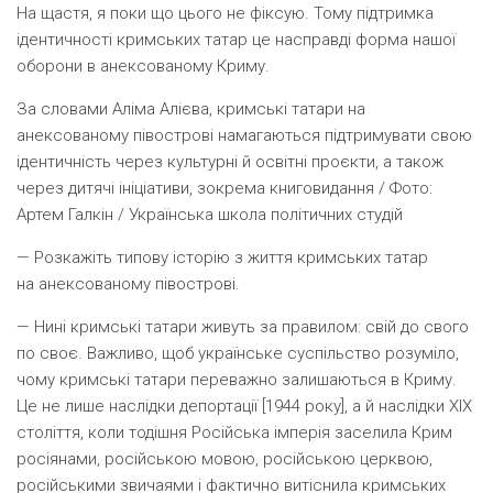
На щастя, я поки що цього не фіксую. Тому підтримка
ідентичності кримських татар це насправді форма нашої
оборони в анексованому Криму.
За словами Аліма Алієва, кримські татари на
анексованому півострові намагаються підтримувати свою
ідентичність через культурні й освітні проєкти, а також
через дитячі ініціативи, зокрема книговидання / Фото:
Артем Галкін / Українська школа політичних студій
— Розкажіть типову історію з життя кримських татар
на анексованому півострові.
— Нині кримські татари живуть за правилом: свій до свого
по своє. Важливо, щоб українське суспільство розуміло,
чому кримські татари переважно залишаються в Криму.
Це не лише наслідки депортації [
1944 року
], а й наслідки XIX
століття, коли тодішня Російська імперія заселила Крим
росіянами, російською мовою, російською церквою,
російськими звичаями і фактично витіснила кримських