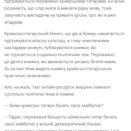
підтримується переважно кримськими татарами. Бо вони
розуміють, що слід знати й вивчати рідну мову, тому
залучають викладачів на приватні уроки, про які я вже
згадував.
Кримськотатарський бізнес, що діє в Криму, намагається
підтримувати власну культуру, а тому невеличкими
накладами можуть публікуватися книжки, які
не торкаються соціально-політичних тем. Переважно
це дитячі книжки, які вважаються умовно безпечними,
бо на інші теми видати книжку кримськотатарською
практично неможливо.
Але, на жаль, такі онлайн-ресурси змушені оминати
суспільно політичні теми й новини.
— Яким кримські татари бачать своє майбутнє?
— Гадаю, переважна більшість кримських татар бачать
своє майбутнє у вільній, демократичній Україні,