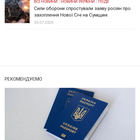
ВСІ НОВИНИ
/
НОВИНИ УКРАЇНИ
/
ПОДІЇ
Сили оборони спростували заяву росіян про
захоплення Нової Січі на Сумщині
30.07.2026
Солом'янка
Наш Поділ
РЕКОМЕНДУЄМО