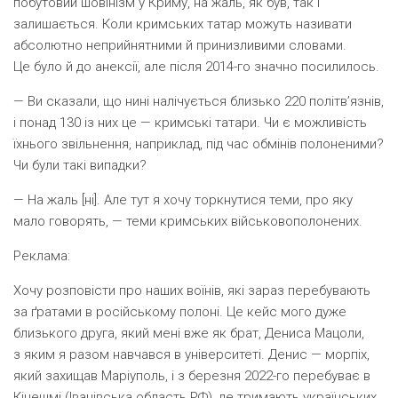
побутовий шовінізм у Криму, на жаль, як був, так і
залишається. Коли кримських татар можуть називати
абсолютно неприйнятними й принизливими словами.
Це було й до анексії, але після 2014-го значно посилилось.
— Ви сказали, що нині налічується близько 220 політв’язнів,
і понад 130 із них це — кримські татари. Чи є можливість
їхнього звільнення, наприклад, під час обмінів полоненими?
Чи були такі випадки?
— На жаль [
ні
]. Але тут я хочу торкнутися теми, про яку
мало говорять, — теми кримських військовополонених.
Реклама:
Хочу розповісти про наших воїнів, які зараз перебувають
за ґратами в російському полоні. Це кейс мого дуже
близького друга, який мені вже як брат, Дениса Мацоли,
з яким я разом навчався в університеті. Денис — морпіх,
який захищав Маріуполь, і з березня 2022-го перебуває в
Кінешмі
(
Іванівська область РФ), де тримають українських