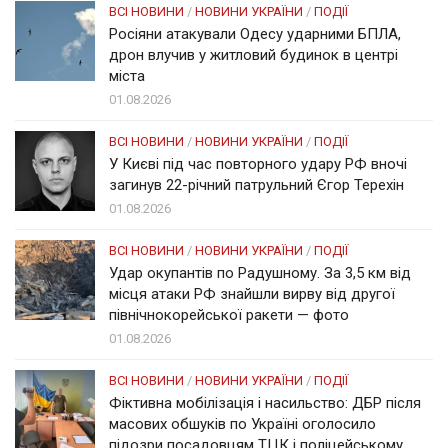
ВСІ НОВИНИ
/
НОВИНИ УКРАЇНИ
/
ПОДІЇ
Росіяни атакували Одесу ударними БПЛА,
дрон влучив у житловий будинок в центрі
міста
01.08.2026
ВСІ НОВИНИ
/
НОВИНИ УКРАЇНИ
/
ПОДІЇ
У Києві під час повторного удару РФ вночі
загинув 22-річний патрульний Єгор Терехін
01.08.2026
ВСІ НОВИНИ
/
НОВИНИ УКРАЇНИ
/
ПОДІЇ
Удар окупантів по Радушному. За 3,5 км від
місця атаки РФ знайшли вирву від другої
північнокорейської ракети — фото
01.08.2026
ВСІ НОВИНИ
/
НОВИНИ УКРАЇНИ
/
ПОДІЇ
Фіктивна мобілізація і насильство: ДБР після
масових обшуків по Україні оголосило
підозри посадовцям ТЦК і поліцейському