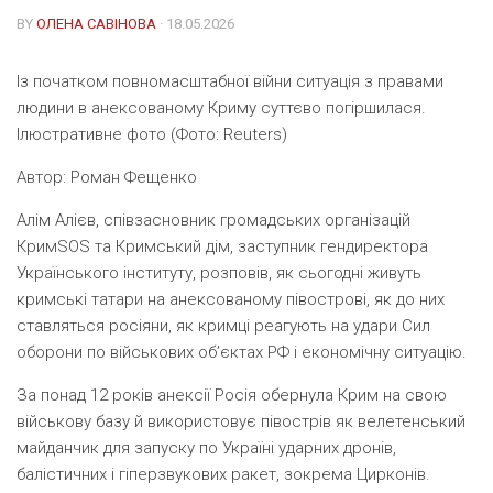
BY
ОЛЕНА САВІНОВА
· 18.05.2026
Із початком повномасштабної війни ситуація з правами
людини в анексованому Криму суттєво погіршилася.
Ілюстративне фото (Фото: Reuters)
Автор:
Роман Фещенко
Алім Алієв, співзасновник громадських організацій
КримSOS та Кримський дім, заступник гендиректора
Українського інституту, розповів, як сьогодні живуть
кримські татари на анексованому півострові, як до них
ставляться росіяни, як кримці реагують на удари Сил
оборони по військових об’єктах РФ і економічну ситуацію.
За понад 12 років анексії Росія обернула Крим на свою
військову базу й використовує півострів як велетенський
майданчик для запуску по Україні ударних дронів,
балістичних і гіперзвукових ракет, зокрема Цирконів.