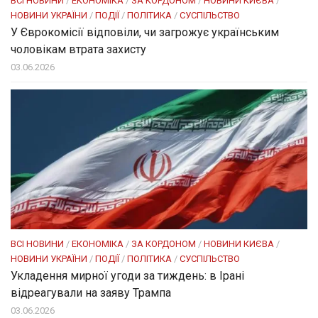
ВСІ НОВИНИ
/
ЕКОНОМІКА
/
ЗА КОРДОНОМ
/
НОВИНИ КИЄВА
/
НОВИНИ УКРАЇНИ
/
ПОДІЇ
/
ПОЛІТИКА
/
СУСПІЛЬСТВО
У Єврокомісії відповіли, чи загрожує українським
чоловікам втрата захисту
03.06.2026
ВСІ НОВИНИ
/
ЕКОНОМІКА
/
ЗА КОРДОНОМ
/
НОВИНИ КИЄВА
/
НОВИНИ УКРАЇНИ
/
ПОДІЇ
/
ПОЛІТИКА
/
СУСПІЛЬСТВО
Укладення мирної угоди за тиждень: в Ірані
відреагували на заяву Трампа
03.06.2026