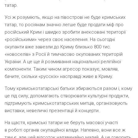
татар.
Усі ж розуміють, якщо на півострові не буде кримських
татар, то росіянам значно легше буде продати міф про
російський Крим і швидко зробити анексовані території
«російськими» через своє населення. На сьогодні
окупанти вже завезли до Криму близько 800 тис.
«новоселів» з Росії й тимчасово окупованих територій
України. А це ще й розмивання національної релігійної
компоненти. Таким чином агресор показує, мовляв,
бачите, скільки
«
русскіх» насправді живе в Криму.
Тому кримськотатарські батьки збираються разом і, кому
це під силу, допомагають створювати культурні продукти,
підтримують кримськотатарських митців, організовують
виставки, невеличкі презентації й концерти.
На щастя, кримські татари не беруть масової участі
в роботі органів окупаційної влади. Напевно, вони все ж
там є, але цей відсоток надзвичайно малий. А це говорить