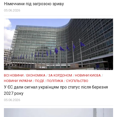
Німеччини під загрозою зриву
05.06.2026
ВСІ НОВИНИ
/
ЕКОНОМІКА
/
ЗА КОРДОНОМ
/
НОВИНИ КИЄВА
/
НОВИНИ УКРАЇНИ
/
ПОДІЇ
/
ПОЛІТИКА
/
СУСПІЛЬСТВО
У ЄС дали сигнал українцям про статус після березня
2027 року
05.06.2026