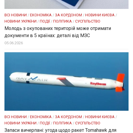
ВСІ НОВИНИ
/
ЕКОНОМІКА
/
ЗА КОРДОНОМ
/
НОВИНИ КИЄВА
/
НОВИНИ УКРАЇНИ
/
ПОДІЇ
/
ПОЛІТИКА
/
СУСПІЛЬСТВО
Молодь з окупованих територій може отримати
документи в 5 країнах: деталі від МЗС
05.06.2026
ВСІ НОВИНИ
/
ЕКОНОМІКА
/
ЗА КОРДОНОМ
/
НОВИНИ КИЄВА
/
НОВИНИ УКРАЇНИ
/
ПОДІЇ
/
ПОЛІТИКА
/
СУСПІЛЬСТВО
Запаси вичерпані: угода щодо ракет Tomahawk для