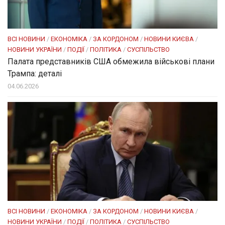
ВСІ НОВИНИ
/
ЕКОНОМІКА
/
ЗА КОРДОНОМ
/
НОВИНИ КИЄВА
/
НОВИНИ УКРАЇНИ
/
ПОДІЇ
/
ПОЛІТИКА
/
СУСПІЛЬСТВО
Палата представників США обмежила військові плани
Трампа: деталі
04.06.2026
ВСІ НОВИНИ
/
ЕКОНОМІКА
/
ЗА КОРДОНОМ
/
НОВИНИ КИЄВА
/
НОВИНИ УКРАЇНИ
/
ПОДІЇ
/
ПОЛІТИКА
/
СУСПІЛЬСТВО