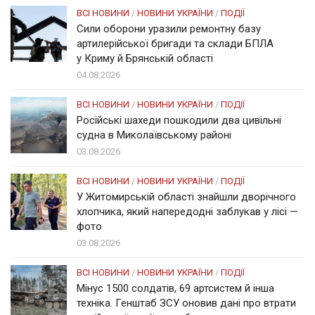
ВСІ НОВИНИ
/
НОВИНИ УКРАЇНИ
/
ПОДІЇ
Сили оборони уразили ремонтну базу
артилерійської бригади та склади БПЛА
у Криму й Брянській області
04.08.2026
ВСІ НОВИНИ
/
НОВИНИ УКРАЇНИ
/
ПОДІЇ
Російські шахеди пошкодили два цивільні
судна в Миколаївському районі
03.08.2026
ВСІ НОВИНИ
/
НОВИНИ УКРАЇНИ
/
ПОДІЇ
У Житомирській області знайшли дворічного
хлопчика, який напередодні заблукав у лісі —
фото
03.08.2026
ВСІ НОВИНИ
/
НОВИНИ УКРАЇНИ
/
ПОДІЇ
Мінус 1500 солдатів, 69 артсистем й інша
техніка. Генштаб ЗСУ оновив дані про втрати