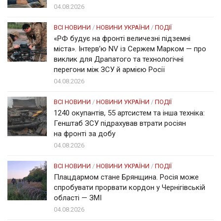
04.08.2026
ВСІ НОВИНИ
/
НОВИНИ УКРАЇНИ
/
ПОДІЇ
«РФ будує на фронті величезні підземні
міста». Інтерв’ю NV із Сержем Марком — про
виклик для Драпатого та технологічні
перегони між ЗСУ й армією Росії
04.08.2026
ВСІ НОВИНИ
/
НОВИНИ УКРАЇНИ
/
ПОДІЇ
1240 окупантів, 55 артсистем та інша техніка:
Генштаб ЗСУ підрахував втрати росіян
на фронті за добу
04.08.2026
ВСІ НОВИНИ
/
НОВИНИ УКРАЇНИ
/
ПОДІЇ
Плацдармом стане Брянщина. Росія може
спробувати прорвати кордон у Чернігівській
області — ЗМІ
04.08.2026