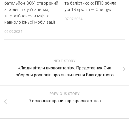
батальйон ЗСУ, створений
та балістикою: ППО збила
з колишніх ув’язнених,
усі 13 дронів — Олещук
та розібрався в міфах
07.07.2024
навколо їхньої мобілізації
06.09.2024
NEXT STORY
«Люди вітали визволителів». Представник Сил
оборони розповів про звільннення Благодатного
PREVIOUS STORY
9 основних правил прекрасного тіла