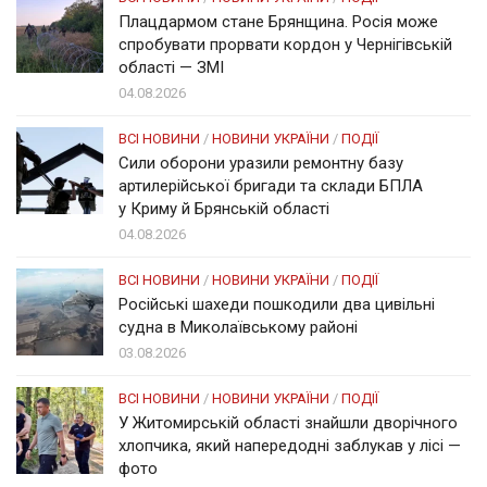
Плацдармом стане Брянщина. Росія може
спробувати прорвати кордон у Чернігівській
області — ЗМІ
04.08.2026
ВСІ НОВИНИ
/
НОВИНИ УКРАЇНИ
/
ПОДІЇ
Сили оборони уразили ремонтну базу
артилерійської бригади та склади БПЛА
у Криму й Брянській області
04.08.2026
ВСІ НОВИНИ
/
НОВИНИ УКРАЇНИ
/
ПОДІЇ
Російські шахеди пошкодили два цивільні
судна в Миколаївському районі
03.08.2026
ВСІ НОВИНИ
/
НОВИНИ УКРАЇНИ
/
ПОДІЇ
У Житомирській області знайшли дворічного
хлопчика, який напередодні заблукав у лісі —
фото