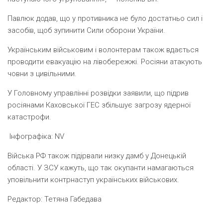
Павлюк додав, що у противника не було достатньо сил і
засобів, щоб зупинити Сили оборони України.
Українським військовим і волонтерам також вдається
проводити евакуацію на лівобережжі. Росіяни атакують
човни з цивільними.
У Головному управлінні розвідки заявили, що підрив
росіянами Каховської ГЕС збільшує загрозу ядерної
катастрофи.
Інфографіка: NV
Війська РФ також підірвали низку дамб у Донецькій
області. У ЗСУ кажуть, що так окупанти намагаються
уповільнити контрнаступ українських військових.
Редактор:
Тетяна Габедава