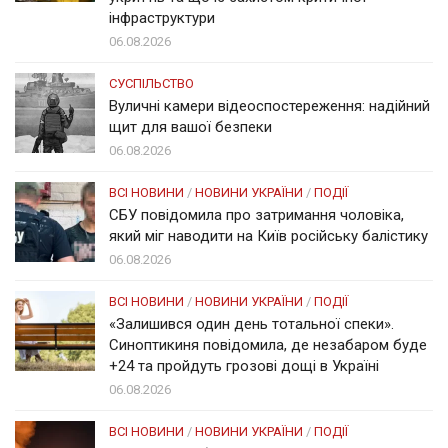
інфраструктури
06.08.2026
СУСПІЛЬСТВО
Вуличні камери відеоспостереження: надійний
щит для вашої безпеки
06.08.2026
ВСІ НОВИНИ
/
НОВИНИ УКРАЇНИ
/
ПОДІЇ
СБУ повідомила про затримання чоловіка,
який міг наводити на Київ російську балістику
06.08.2026
ВСІ НОВИНИ
/
НОВИНИ УКРАЇНИ
/
ПОДІЇ
«Залишився один день тотальної спеки».
Синоптикиня повідомила, де незабаром буде
+24 та пройдуть грозові дощі в Україні
06.08.2026
ВСІ НОВИНИ
/
НОВИНИ УКРАЇНИ
/
ПОДІЇ