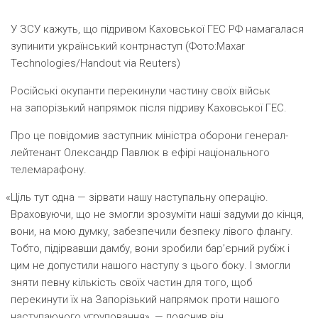
У ЗСУ кажуть, що підривом Каховської ГЕС РФ намагалася
зупинити український контрнаступ (Фото:Maxar
Technologies/Handout via Reuters)
Російські окупанти перекинули частину своїх військ
на запорізький напрямок після підриву Каховської ГЕС.
Про це повідомив заступник міністра оборони генерал-
лейтенант Олександр Павлюк в ефірі національного
телемарафону.
«
Ціль тут одна — зірвати нашу наступальну операцію.
Враховуючи, що не змогли зрозуміти наші задуми до кінця,
вони, на мою думку, забезпечили безпеку лівого флангу.
Тобто, підірвавши дамбу, вони зробили бар’єрний рубіж і
цим не допустили нашого наступу з цього боку. І змогли
зняти певну кількість своїх частин для того, щоб
перекинути їх на Запорізький напрямок проти нашого
наступаючого угруповання», — пояснив він.