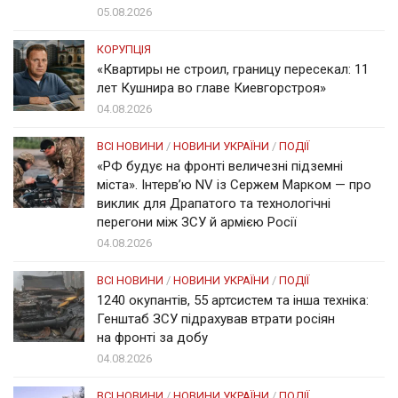
05.08.2026
КОРУПЦІЯ
«Квартиры не строил, границу пересекал: 11
лет Кушнира во главе Киевгорстроя»
04.08.2026
ВСІ НОВИНИ
/
НОВИНИ УКРАЇНИ
/
ПОДІЇ
«РФ будує на фронті величезні підземні
міста». Інтерв’ю NV із Сержем Марком — про
виклик для Драпатого та технологічні
перегони між ЗСУ й армією Росії
04.08.2026
ВСІ НОВИНИ
/
НОВИНИ УКРАЇНИ
/
ПОДІЇ
1240 окупантів, 55 артсистем та інша техніка:
Генштаб ЗСУ підрахував втрати росіян
на фронті за добу
04.08.2026
ВСІ НОВИНИ
/
НОВИНИ УКРАЇНИ
/
ПОДІЇ