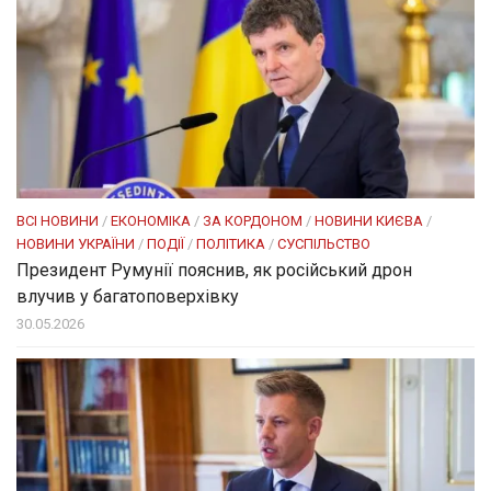
ВСІ НОВИНИ
/
ЕКОНОМІКА
/
ЗА КОРДОНОМ
/
НОВИНИ КИЄВА
/
НОВИНИ УКРАЇНИ
/
ПОДІЇ
/
ПОЛІТИКА
/
СУСПІЛЬСТВО
Президент Румунії пояснив, як російський дрон
влучив у багатоповерхівку
30.05.2026