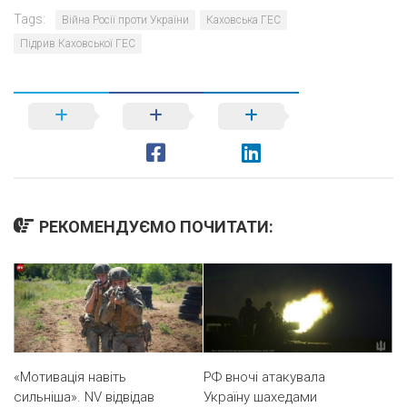
Tags:
Війна Росії проти України
Каховська ГЕС
Підрив Каховської ГЕС
РЕКОМЕНДУЄМО ПОЧИТАТИ:
«Мотивація навіть
РФ вночі атакувала
сильніша». NV відвідав
Україну шахедами