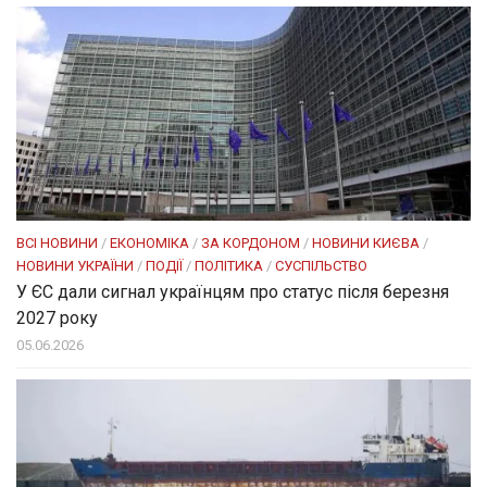
ВСІ НОВИНИ
/
ЕКОНОМІКА
/
ЗА КОРДОНОМ
/
НОВИНИ КИЄВА
/
НОВИНИ УКРАЇНИ
/
ПОДІЇ
/
ПОЛІТИКА
/
СУСПІЛЬСТВО
У ЄС дали сигнал українцям про статус після березня
2027 року
05.06.2026