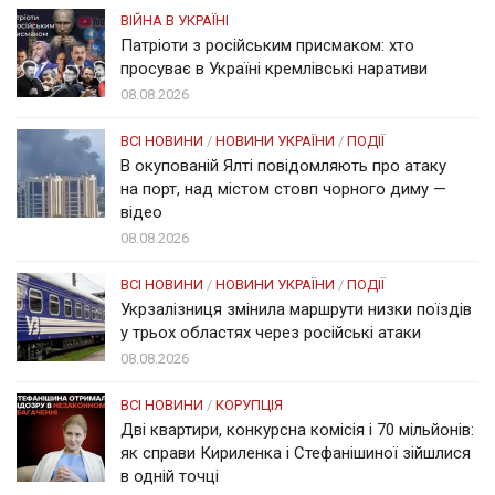
ВІЙНА В УКРАЇНІ
Патріоти з російським присмаком: хто
просуває в Україні кремлівські наративи
08.08.2026
ВСІ НОВИНИ
/
НОВИНИ УКРАЇНИ
/
ПОДІЇ
В окупованій Ялті повідомляють про атаку
на порт, над містом стовп чорного диму —
відео
08.08.2026
ВСІ НОВИНИ
/
НОВИНИ УКРАЇНИ
/
ПОДІЇ
Укрзалізниця змінила маршрути низки поїздів
у трьох областях через російські атаки
08.08.2026
ВСІ НОВИНИ
/
КОРУПЦІЯ
Дві квартири, конкурсна комісія і 70 мільйонів:
як справи Кириленка і Стефанішиної зійшлися
в одній точці