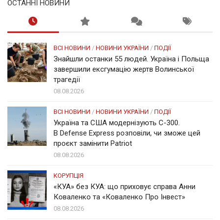
ОСТАННІ НОВИНИ
ВСІ НОВИНИ
/
НОВИНИ УКРАЇНИ
/
ПОДІЇ
Знайшли останки 55 людей. Україна і Польща
завершили ексгумацію жертв Волинської
трагедії
08.08.2026
ВСІ НОВИНИ
/
НОВИНИ УКРАЇНИ
/
ПОДІЇ
Україна та США модернізують С-300.
В Defense Express розповіли, чи зможе цей
проєкт замінити Patriot
08.08.2026
КОРУПЦІЯ
«КУА» без КУА: що приховує справа Анни
Коваленко та «Коваленко Про Інвест»
08.08.2026