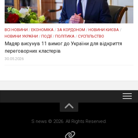
ВСІ НОВИНИ
/
ЕКОНОМІКА
/
ЗА КОРДОНОМ
/
НОВИНИ КИЄВА
/
НОВИНИ УКРАЇНИ
/
ПОДІЇ
/
ПОЛІТИКА
/
СУСПІЛЬСТВО
Мадяр висунув 11 вимог до України для відкриття
переговорних кластерів
30.05.2026
S news © 2026. All Rights Reserved.