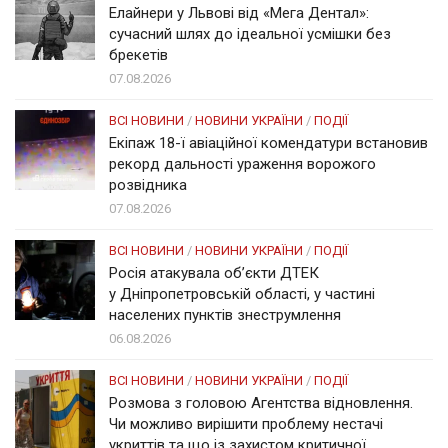
Елайнери у Львові від «Мега Дентал»:
сучасний шлях до ідеальної усмішки без
брекетів
07.08.2026
ВСІ НОВИНИ
/
НОВИНИ УКРАЇНИ
/
ПОДІЇ
Екіпаж 18-ї авіаційної комендатури встановив
рекорд дальності ураження ворожого
розвідника
07.08.2026
ВСІ НОВИНИ
/
НОВИНИ УКРАЇНИ
/
ПОДІЇ
Росія атакувала об’єкти ДТЕК
у Дніпропетровській області, у частині
населених пунктів знеструмлення
06.08.2026
ВСІ НОВИНИ
/
НОВИНИ УКРАЇНИ
/
ПОДІЇ
Розмова з головою Агентства відновлення.
Чи можливо вирішити проблему нестачі
укриттів та що із захистом критичної