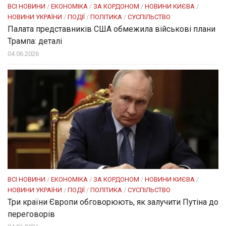
ВСІ НОВИНИ
/
ЕКОНОМІКА
/
ЗА КОРДОНОМ
/
НОВИНИ КИЄВА
/
НОВИНИ УКРАЇНИ
/
ПОДІЇ
/
ПОЛІТИКА
/
СУСПІЛЬСТВО
Палата представників США обмежила військові плани
Трампа: деталі
04.06.2026
ВСІ НОВИНИ
/
ЕКОНОМІКА
/
ЗА КОРДОНОМ
/
НОВИНИ КИЄВА
/
НОВИНИ УКРАЇНИ
/
ПОДІЇ
/
ПОЛІТИКА
/
СУСПІЛЬСТВО
Три країни Європи обговорюють, як залучити Путіна до
переговорів