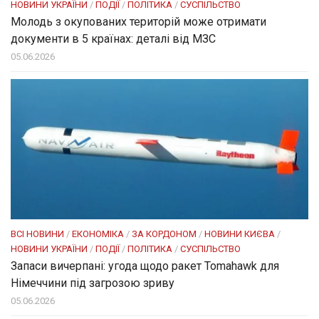
НОВИНИ УКРАЇНИ
/
ПОДІЇ
/
ПОЛІТИКА
/
СУСПІЛЬСТВО
Молодь з окупованих територій може отримати
документи в 5 країнах: деталі від МЗС
05.06.2026
ВСІ НОВИНИ
/
ЕКОНОМІКА
/
ЗА КОРДОНОМ
/
НОВИНИ КИЄВА
/
НОВИНИ УКРАЇНИ
/
ПОДІЇ
/
ПОЛІТИКА
/
СУСПІЛЬСТВО
Запаси вичерпані: угода щодо ракет Tomahawk для
Німеччини під загрозою зриву
05.06.2026