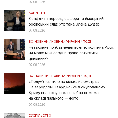
07.08.2026
КОРУПЦІЯ
Конфлікт інтересів, офшори та ймовріний
російський слід: хто така Олена Дудар
07.08.2026
ВСІ НОВИНИ
/
НОВИНИ УКРАЇНИ
/
ПОДІЇ
Незаконне позбавлення волі як політика Росії:
чи може міжнародне право захистити
цивільних?
07.08.2026
ВСІ НОВИНИ
/
НОВИНИ УКРАЇНИ
/
ПОДІЇ
«Полум’я світило на кілька кілометрів».
На аеродромі Гвардійське в окупованому
Криму спалахнула масштабна пожежа
на складі пального — фото
07.08.2026
СУСПІЛЬСТВО