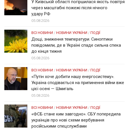
У Київській області погіршилася якість повітря
через масштабні пожежі після нічного
удару РФ
05.08.2026
ВСІ НОВИНИ
/
НОВИНИ УКРАЇНИ
/
ПОДІЇ
Дощі, зниження температури. Синоптики
повідомили, де в Україні спаде сильна спека
до кінця тижня
05.08.2026
ВСІ НОВИНИ
/
НОВИНИ УКРАЇНИ
/
ПОДІЇ
«Путін хоче добити нашу енергосистему».
Україна сподівається на припинення війни вже
цієї осені — Шмигаль
05.08.2026
ВСІ НОВИНИ
/
НОВИНИ УКРАЇНИ
/
ПОДІЇ
«ФСБ стане ким завгодно». СБУ попередила
українців про нові схеми вербування
російськими спецслужбами