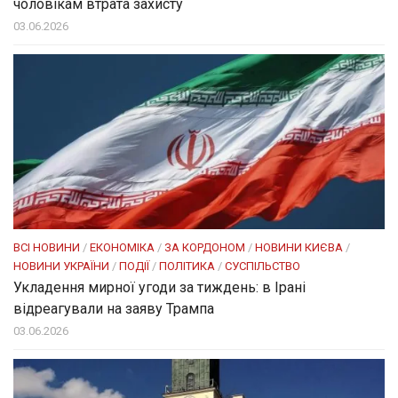
чоловікам втрата захисту
03.06.2026
ВСІ НОВИНИ
/
ЕКОНОМІКА
/
ЗА КОРДОНОМ
/
НОВИНИ КИЄВА
/
НОВИНИ УКРАЇНИ
/
ПОДІЇ
/
ПОЛІТИКА
/
СУСПІЛЬСТВО
Укладення мирної угоди за тиждень: в Ірані
відреагували на заяву Трампа
03.06.2026