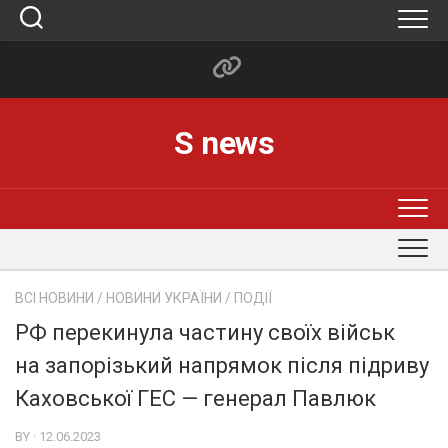
Skip
to
content
S news
ВСІ НОВИНИ
/
НОВИНИ УКРАЇНИ
/
ПОДІЇ
РФ перекинула частину своїх військ
на запорізький напрямок після підриву
Каховської ГЕС — генерал Павлюк
BY · 12.06.2023