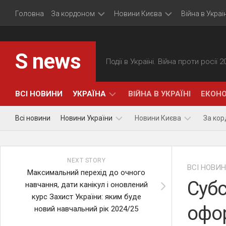
Skip
Головна
За кордоном
Новини Києва
Війна в Україн
to
content
Політика
Події
S news
Події в Україні. Війна проти росії 
Економіка
Суспільство
Події
ВСІ НОВИНИ
УКРАЇНА
ВІЙНА В УКРАЇНІ
ЕКОНО
Всі новини
Новини України
Новини Києва
За ко
ПОЛІТИКА
Політика
Події
NEXT STORY
Економіка
Суспільство
ВСІ НОВИ
Максимальний перехід до очного
Субс
навчання, дати канікул і оновлений
курс Захист України: яким буде
офор
новий навчальний рік 2024/25