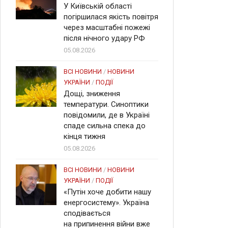
У Київській області
погіршилася якість повітря
через масштабні пожежі
після нічного удару РФ
05.08.2026
ВСІ НОВИНИ
/
НОВИНИ
УКРАЇНИ
/
ПОДІЇ
Дощі, зниження
температури. Синоптики
повідомили, де в Україні
спаде сильна спека до
кінця тижня
05.08.2026
ВСІ НОВИНИ
/
НОВИНИ
УКРАЇНИ
/
ПОДІЇ
«Путін хоче добити нашу
енергосистему». Україна
сподівається
на припинення війни вже