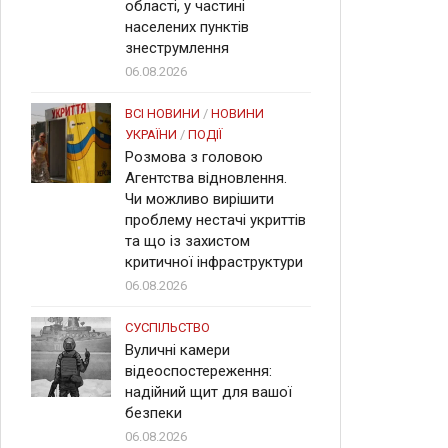
області, у частині
населених пунктів
знеструмлення
06.08.2026
ВСІ НОВИНИ
/
НОВИНИ
УКРАЇНИ
/
ПОДІЇ
Розмова з головою
Агентства відновлення.
Чи можливо вирішити
проблему нестачі укриттів
та що із захистом
критичної інфраструктури
06.08.2026
СУСПІЛЬСТВО
Вуличні камери
відеоспостереження:
надійний щит для вашої
безпеки
06.08.2026