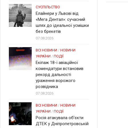
СУСПІЛЬСТВО
Елайнери у Львові від
«Мега Дентал»: сучасний
шлях до ідеальної усмішки
без брекетів
07.08.2026
ВСІ НОВИНИ
/
НОВИНИ
УКРАЇНИ
/
ПОДІЇ
Екіпаж 18-ї авіаційної
комендатури встановив
рекорд дальності
ураження ворожого
розвідника
07.08.2026
ВСІ НОВИНИ
/
НОВИНИ
УКРАЇНИ
/
ПОДІЇ
Росія атакувала об’єкти
ДТЕК у Дніпропетровській