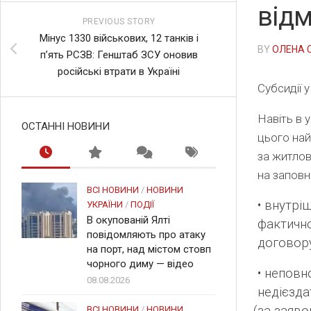
від
PREVIOUS STORY
Мінус 1330 військових, 12 танків і
BY
ОЛЕНА 
п’ять РСЗВ: Генштаб ЗСУ оновив
російські втрати в Україні
Субсидії у
Навіть в 
ОСТАННІ НОВИНИ
цього най
за житлов
на заповн
ВСІ НОВИНИ
/
НОВИНИ
• внутрі
УКРАЇНИ
/
ПОДІЇ
В окупованій Ялті
фактично
повідомляють про атаку
договору
на порт, над містом стовп
чорного диму — відео
• неповн
08.08.2026
недієзда
ВСІ НОВИНИ
/
НОВИНИ