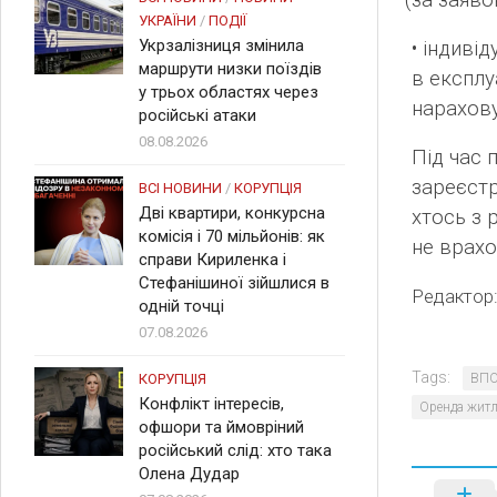
(
за заяво
УКРАЇНИ
/
ПОДІЇ
Укрзалізниця змінила
• індиві
маршрути низки поїздів
в експлу
у трьох областях через
нарахову
російські атаки
08.08.2026
Під час 
зареєст
ВСІ НОВИНИ
/
КОРУПЦІЯ
Дві квартири, конкурсна
хтось з
комісія і 70 мільйонів: як
не врах
справи Кириленка і
Стефанішиної зійшлися в
Редактор
одній точці
07.08.2026
Tags:
КОРУПЦІЯ
ВП
Конфлікт інтересів,
Оренда жит
офшори та ймовріний
російський слід: хто така
Олена Дудар