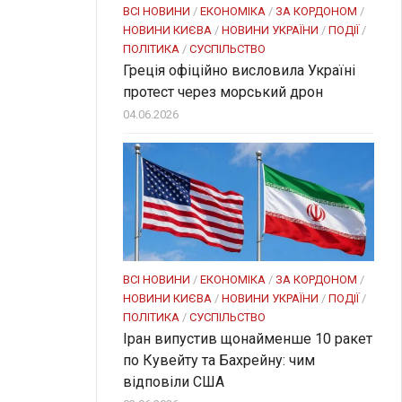
ВСІ НОВИНИ
/
ЕКОНОМІКА
/
ЗА КОРДОНОМ
/
НОВИНИ КИЄВА
/
НОВИНИ УКРАЇНИ
/
ПОДІЇ
/
ПОЛІТИКА
/
СУСПІЛЬСТВО
Греція офіційно висловила Україні
протест через морський дрон
04.06.2026
ВСІ НОВИНИ
/
ЕКОНОМІКА
/
ЗА КОРДОНОМ
/
НОВИНИ КИЄВА
/
НОВИНИ УКРАЇНИ
/
ПОДІЇ
/
ПОЛІТИКА
/
СУСПІЛЬСТВО
Іран випустив щонайменше 10 ракет
по Кувейту та Бахрейну: чим
відповіли США