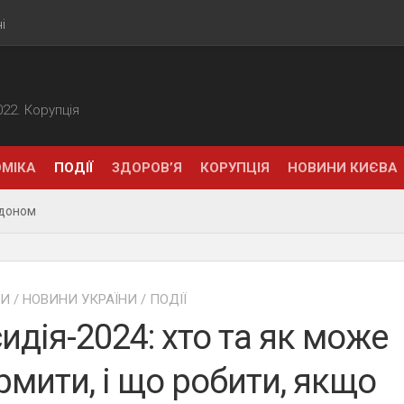
і
2022. Корупція
МІКА
ПОДІЇ
ЗДОРОВ’Я
КОРУПЦІЯ
НОВИНИ КИЄВА
рдоном
НИ
/
НОВИНИ УКРАЇНИ
/
ПОДІЇ
идія-2024: хто та як може
мити, і що робити, якщо