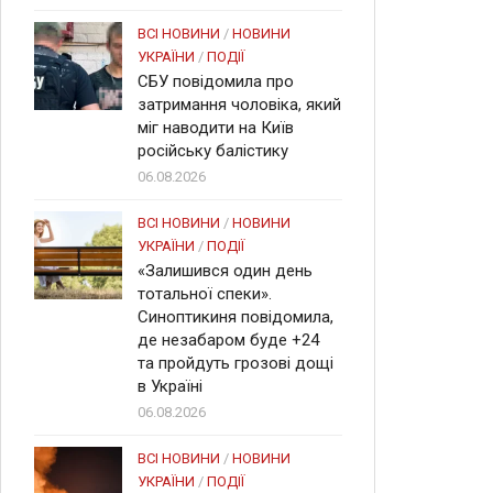
ВСІ НОВИНИ
/
НОВИНИ
УКРАЇНИ
/
ПОДІЇ
СБУ повідомила про
затримання чоловіка, який
міг наводити на Київ
російську балістику
06.08.2026
ВСІ НОВИНИ
/
НОВИНИ
УКРАЇНИ
/
ПОДІЇ
«Залишився один день
тотальної спеки».
Синоптикиня повідомила,
де незабаром буде +24
та пройдуть грозові дощі
в Україні
06.08.2026
ВСІ НОВИНИ
/
НОВИНИ
УКРАЇНИ
/
ПОДІЇ