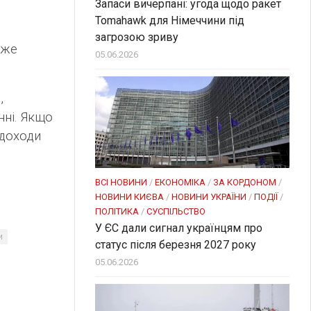
Запаси вичерпані: угода щодо ракет
Tomahawk для Німеччини під
загрозою зриву
вже
05.06.2026
,
нні
. Якщо
 доходи
ВСІ НОВИНИ
/
ЕКОНОМІКА
/
ЗА КОРДОНОМ
/
НОВИНИ КИЄВА
/
НОВИНИ УКРАЇНИ
/
ПОДІЇ
/
ПОЛІТИКА
/
СУСПІЛЬСТВО
У ЄС дали сигнал українцям про
и
статус після березня 2027 року
05.06.2026