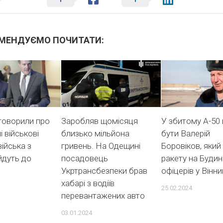
МЕНДУЄМО ПОЧИТАТИ:
говорили про
Заробляв щомісяця
У збитому А-50 
і військові
близько мільйона
бути Валерій
війська з
гривень. На Одещині
Боровіков, який
йдуть до
посадовець
ракету на Буди
Укртрансбезпеки брав
офіцерів у Вінни
хабарі з водіїв
25.02.2024
перевантажених авто
03.01.2024