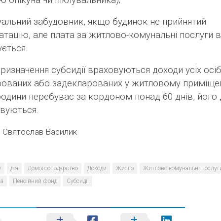
ю опікуна чи піклувальника);
дуальний забудовник, якщо будинок не прийнятий
атацію, але плата за житлово-комунальні послуги 
ється.
призначення субсидії
враховуються доходи усіх осіб
рованих або задекларованих у житловому приміще
 родини
перебуває за кордоном понад 60 днів
, його
овуються
.
:
Святослав Василик
О
дія
Домогосподарство
Доходи
Житло
Житлово-комунальні послуг
ла
Пенсійний фонд
Субсидії