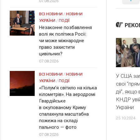
07.08.2026
ВСІ НОВИНИ
/
НОВИНИ
УКРАЇНИ
/
ПОДІЇ
РЕКО
Незаконне позбавлення
волі як політика Росії:
чи може міжнародне
право захистити
цивільних?
07.08.2026
ВСІ НОВИНИ
/
НОВИНИ
У США за
УКРАЇНИ
/
ПОДІЇ
свої “прям
«Полум’я світило на кілька
дії”, якщо 
кілометрів». На аеродромі
КНДР уві
Гвардійське
України
в окупованому Криму
спалахнула масштабна
25.10.2024
пожежа на складі
пального — фото
07.08.2026