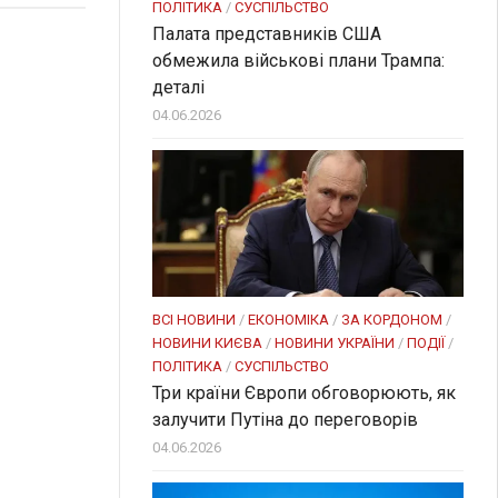
ПОЛІТИКА
/
СУСПІЛЬСТВО
Палата представників США
обмежила військові плани Трампа:
деталі
04.06.2026
ВСІ НОВИНИ
/
ЕКОНОМІКА
/
ЗА КОРДОНОМ
/
НОВИНИ КИЄВА
/
НОВИНИ УКРАЇНИ
/
ПОДІЇ
/
ПОЛІТИКА
/
СУСПІЛЬСТВО
Три країни Європи обговорюють, як
залучити Путіна до переговорів
04.06.2026