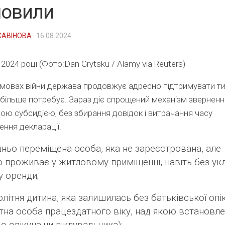
мовили
САВІНОВА
· 16.08.2024
 2024 році (Фото:Dan Grytsku / Alamy via Reuters)
умовах війни держава продовжує адресно підтримувати ти
більше потребує. Зараз діє спрощений механізм зверненн
ою субсидією, без збирання довідок і витрачання часу
ення декларації.
шньо переміщена особа, яка не зареєстрована, але
 проживає у житловому приміщенні, навіть без ук
 оренди;
олітня дитина, яка залишилась без батьківської опі
тна особа працездатного віку, над якою встановле