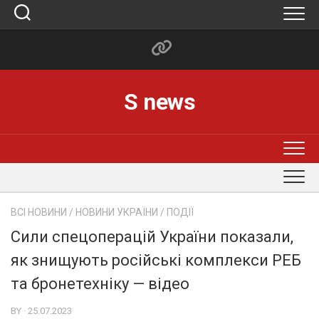
Skip
to
content
S news
ВСІ НОВИНИ
/
НОВИНИ УКРАЇНИ
/
ПОДІЇ
Сили спецоперацій України показали,
як знищують російські комплекси РЕБ
та бронетехніку — відео
BY · 25.07.2023