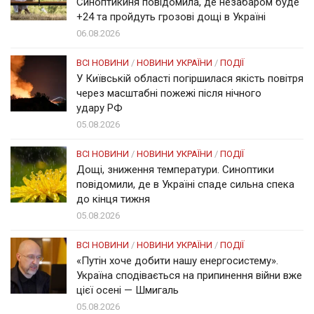
Синоптикиня повідомила, де незабаром буде
+24 та пройдуть грозові дощі в Україні
06.08.2026
ВСІ НОВИНИ
/
НОВИНИ УКРАЇНИ
/
ПОДІЇ
У Київській області погіршилася якість повітря
через масштабні пожежі після нічного
удару РФ
05.08.2026
ВСІ НОВИНИ
/
НОВИНИ УКРАЇНИ
/
ПОДІЇ
Дощі, зниження температури. Синоптики
повідомили, де в Україні спаде сильна спека
до кінця тижня
05.08.2026
ВСІ НОВИНИ
/
НОВИНИ УКРАЇНИ
/
ПОДІЇ
«Путін хоче добити нашу енергосистему».
Україна сподівається на припинення війни вже
цієї осені — Шмигаль
05.08.2026