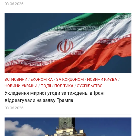
03.06.2026
ВСІ НОВИНИ
/
ЕКОНОМІКА
/
ЗА КОРДОНОМ
/
НОВИНИ КИЄВА
/
НОВИНИ УКРАЇНИ
/
ПОДІЇ
/
ПОЛІТИКА
/
СУСПІЛЬСТВО
Укладення мирної угоди за тиждень: в Ірані
відреагували на заяву Трампа
03.06.2026