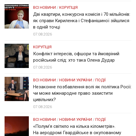
ВСІ НОВИНИ
/
КОРУПЦІЯ
Дві квартири, конкурсна комісія і 70 мільйонів:
як справи Кириленка і Стефанішиної зійшлися
в одній точці
07.08.2026
КОРУПЦІЯ
Конфлікт інтересів, офшори та ймовріний
російський слід: хто така Олена Дудар
07.08.2026
ВСІ НОВИНИ
/
НОВИНИ УКРАЇНИ
/
ПОДІЇ
Незаконне позбавлення волі як політика Росії:
чи може міжнародне право захистити
цивільних?
07.08.2026
ВСІ НОВИНИ
/
НОВИНИ УКРАЇНИ
/
ПОДІЇ
«Полум’я світило на кілька кілометрів».
На аеродромі Гвардійське в окупованому