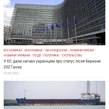
ВСІ НОВИНИ
/
ЕКОНОМІКА
/
ЗА КОРДОНОМ
/
НОВИНИ КИЄВА
/
НОВИНИ УКРАЇНИ
/
ПОДІЇ
/
ПОЛІТИКА
/
СУСПІЛЬСТВО
У ЄС дали сигнал українцям про статус після березня
2027 року
05.06.2026