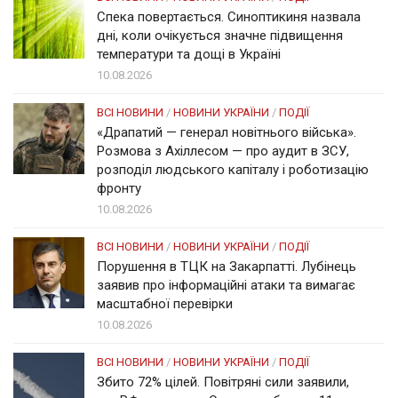
Спека повертається. Синоптикиня назвала
дні, коли очікується значне підвищення
температури та дощі в Україні
10.08.2026
ВСІ НОВИНИ
/
НОВИНИ УКРАЇНИ
/
ПОДІЇ
«Драпатий — генерал новітнього війська».
Розмова з Ахіллесом — про аудит в ЗСУ,
розподіл людського капіталу і роботизацію
фронту
10.08.2026
ВСІ НОВИНИ
/
НОВИНИ УКРАЇНИ
/
ПОДІЇ
Порушення в ТЦК на Закарпатті. Лубінець
заявив про інформаційні атаки та вимагає
масштабної перевірки
10.08.2026
ВСІ НОВИНИ
/
НОВИНИ УКРАЇНИ
/
ПОДІЇ
Збито 72% цілей. Повітряні сили заявили,