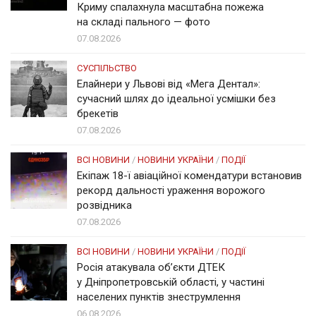
Криму спалахнула масштабна пожежа
на складі пального — фото
07.08.2026
СУСПІЛЬСТВО
Елайнери у Львові від «Мега Дентал»:
сучасний шлях до ідеальної усмішки без
брекетів
07.08.2026
ВСІ НОВИНИ
/
НОВИНИ УКРАЇНИ
/
ПОДІЇ
Екіпаж 18-ї авіаційної комендатури встановив
рекорд дальності ураження ворожого
розвідника
07.08.2026
ВСІ НОВИНИ
/
НОВИНИ УКРАЇНИ
/
ПОДІЇ
Росія атакувала об’єкти ДТЕК
у Дніпропетровській області, у частині
населених пунктів знеструмлення
06.08.2026