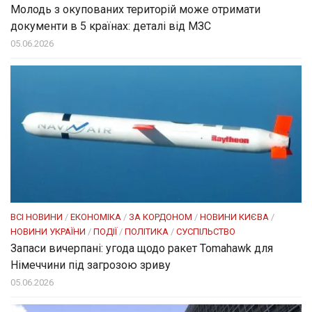
Молодь з окупованих територій може отримати
документи в 5 країнах: деталі від МЗС
05.06.2026
ВСІ НОВИНИ
/
ЕКОНОМІКА
/
ЗА КОРДОНОМ
/
НОВИНИ КИЄВА
/
НОВИНИ УКРАЇНИ
/
ПОДІЇ
/
ПОЛІТИКА
/
СУСПІЛЬСТВО
Запаси вичерпані: угода щодо ракет Tomahawk для
Німеччини під загрозою зриву
05.06.2026