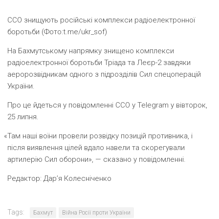
ССО знищують російські комплекси радіоелектронної
боротьби (Фото:t.me/ukr_sof)
На Бахмутському напрямку знищено комплекси
радіоелектронної боротьби Тріада та Леєр-2 завдяки
аеророзвідникам одного з підрозділів Сил спецоперацій
України.
Про це йдеться у повідомленні ССО у Telegram у вівторок,
25 липня.
«
Там наші воїни провели розвідку позицій противника, і
після виявлення цілей вдало навели та скорегували
артилерію Сил оборони», — сказано у повідомленні.
Редактор:
Дар’я Колесніченко
Tags:
Бахмут
Війна Росії проти України