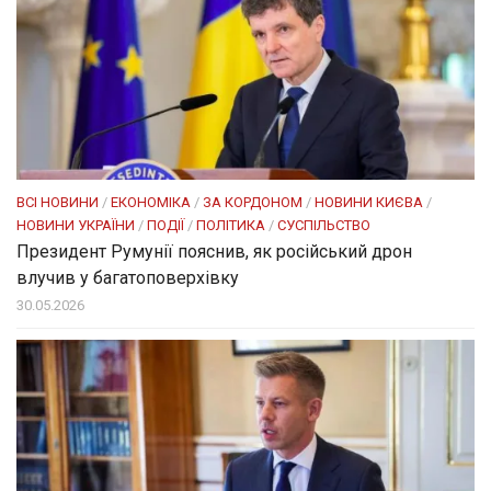
ВСІ НОВИНИ
/
ЕКОНОМІКА
/
ЗА КОРДОНОМ
/
НОВИНИ КИЄВА
/
НОВИНИ УКРАЇНИ
/
ПОДІЇ
/
ПОЛІТИКА
/
СУСПІЛЬСТВО
Президент Румунії пояснив, як російський дрон
влучив у багатоповерхівку
30.05.2026