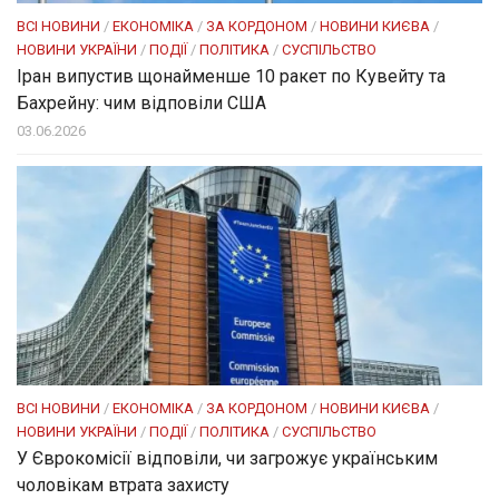
ВСІ НОВИНИ
/
ЕКОНОМІКА
/
ЗА КОРДОНОМ
/
НОВИНИ КИЄВА
/
НОВИНИ УКРАЇНИ
/
ПОДІЇ
/
ПОЛІТИКА
/
СУСПІЛЬСТВО
Іран випустив щонайменше 10 ракет по Кувейту та
Бахрейну: чим відповіли США
03.06.2026
ВСІ НОВИНИ
/
ЕКОНОМІКА
/
ЗА КОРДОНОМ
/
НОВИНИ КИЄВА
/
НОВИНИ УКРАЇНИ
/
ПОДІЇ
/
ПОЛІТИКА
/
СУСПІЛЬСТВО
У Єврокомісії відповіли, чи загрожує українським
чоловікам втрата захисту