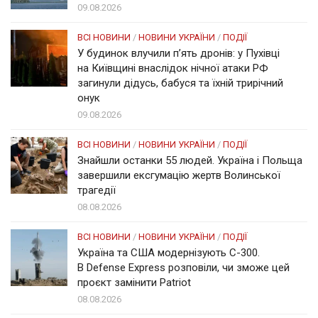
09.08.2026
ВСІ НОВИНИ
/
НОВИНИ УКРАЇНИ
/
ПОДІЇ
У будинок влучили п’ять дронів: у Пухівці
на Київщині внаслідок нічної атаки РФ
загинули дідусь, бабуся та їхній трирічний
онук
09.08.2026
ВСІ НОВИНИ
/
НОВИНИ УКРАЇНИ
/
ПОДІЇ
Знайшли останки 55 людей. Україна і Польща
завершили ексгумацію жертв Волинської
трагедії
08.08.2026
ВСІ НОВИНИ
/
НОВИНИ УКРАЇНИ
/
ПОДІЇ
Україна та США модернізують С-300.
В Defense Express розповіли, чи зможе цей
проєкт замінити Patriot
08.08.2026