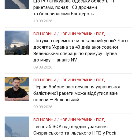
що РФ атакувала Одеську область 11
ракетами, понад 100 дронами
та боєприпасами Бандероль
10.08.2026
ВСІ НОВИНИ
/
НОВИНИ УКРАЇНИ
/
ПОДІЇ
Потужна перемога чи локальний успіх? Чого
досягла Україна за 40 днів анонсованої
Зеленським операції по примусу Путіна
до миру — аналіз NV
09.08.2026
ВСІ НОВИНИ
/
НОВИНИ УКРАЇНИ
/
ПОДІЇ
Перше бойове застосування української
балістичної ракети може відбутися вже
восени — Зеленський
09.08.2026
ВСІ НОВИНИ
/
НОВИНИ УКРАЇНИ
/
ПОДІЇ
Генштаб ЗСУ підтвердив ураження
Сизранського та Ільського НПЗ у Росії