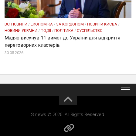
ВСІ НОВИНИ
/
ЕКОНОМІКА
/
ЗА КОРДОНОМ
/
НОВИНИ КИЄВА
/
НОВИНИ УКРАЇНИ
/
ПОДІЇ
/
ПОЛІТИКА
/
СУСПІЛЬСТВО
Мадяр висунув 11 вимог до України для відкриття
переговорних кластерів
30.05.2026
S news © 2026. All Rights Reserved.