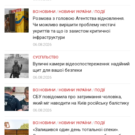
ВСІ НОВИНИ
/
НОВИНИ УКРАЇНИ
/
ПОДІЇ
Розмова з головою Агентства відновлення.
Чи можливо вирішити проблему нестачі
укриттів та що із захистом критичної
інфраструктури
06.08.2026
СУСПІЛЬСТВО
Вуличні камери відеоспостереження: надійний
щит для вашої безпеки
06.08.2026
ВСІ НОВИНИ
/
НОВИНИ УКРАЇНИ
/
ПОДІЇ
СБУ повідомила про затримання чоловіка,
який міг наводити на Київ російську балістику
06.08.2026
ВСІ НОВИНИ
/
НОВИНИ УКРАЇНИ
/
ПОДІЇ
«Залишився один день тотальної спеки».