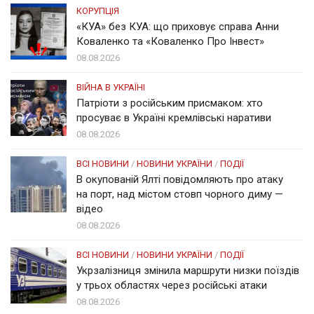
КОРУПЦІЯ
«КУА» без КУА: що приховує справа Анни
Коваленко та «Коваленко Про Інвест»
08.08.2026
ВІЙНА В УКРАЇНІ
Патріоти з російським присмаком: хто
просуває в Україні кремлівські наративи
08.08.2026
ВСІ НОВИНИ
/
НОВИНИ УКРАЇНИ
/
ПОДІЇ
В окупованій Ялті повідомляють про атаку
на порт, над містом стовп чорного диму —
відео
08.08.2026
ВСІ НОВИНИ
/
НОВИНИ УКРАЇНИ
/
ПОДІЇ
Укрзалізниця змінила маршрути низки поїздів
у трьох областях через російські атаки
08.08.2026