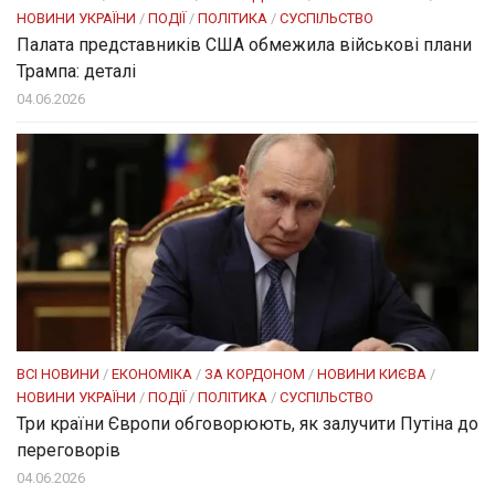
НОВИНИ УКРАЇНИ
/
ПОДІЇ
/
ПОЛІТИКА
/
СУСПІЛЬСТВО
Палата представників США обмежила військові плани
Трампа: деталі
04.06.2026
ВСІ НОВИНИ
/
ЕКОНОМІКА
/
ЗА КОРДОНОМ
/
НОВИНИ КИЄВА
/
НОВИНИ УКРАЇНИ
/
ПОДІЇ
/
ПОЛІТИКА
/
СУСПІЛЬСТВО
Три країни Європи обговорюють, як залучити Путіна до
переговорів
04.06.2026