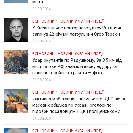
міста
01.08.2026
ВСІ НОВИНИ
/
НОВИНИ УКРАЇНИ
/
ПОДІЇ
У Києві під час повторного удару РФ вночі
загинув 22-річний патрульний Єгор Терехін
01.08.2026
ВСІ НОВИНИ
/
НОВИНИ УКРАЇНИ
/
ПОДІЇ
Удар окупантів по Радушному. За 3,5 км від
місця атаки РФ знайшли вирву від другої
північнокорейської ракети — фото
01.08.2026
ВСІ НОВИНИ
/
НОВИНИ УКРАЇНИ
/
ПОДІЇ
Фіктивна мобілізація і насильство: ДБР після
масових обшуків по Україні оголосило
підозри посадовцям ТЦК і поліцейському
01.08.2026
ВСІ НОВИНИ
/
НОВИНИ УКРАЇНИ
/
ПОДІЇ