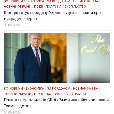
ВСІ НОВИНИ
/
ЕКОНОМІКА
/
ЗА КОРДОНОМ
/
НОВИНИ КИЄВА
/
НОВИНИ УКРАЇНИ
/
ПОДІЇ
/
ПОЛІТИКА
/
СУСПІЛЬСТВО
Швеція готує передачу Україні судна зі справи про
викрадене зерно
05.06.2026
ВСІ НОВИНИ
/
ЕКОНОМІКА
/
ЗА КОРДОНОМ
/
НОВИНИ КИЄВА
/
НОВИНИ УКРАЇНИ
/
ПОДІЇ
/
ПОЛІТИКА
/
СУСПІЛЬСТВО
Палата представників США обмежила військові плани
Трампа: деталі
04.06.2026