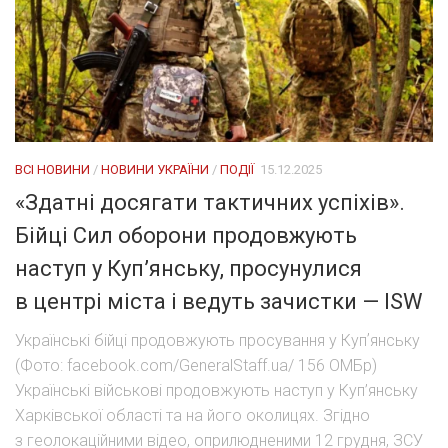
ВСІ НОВИНИ
/
НОВИНИ УКРАЇНИ
/
ПОДІЇ
15.12.2025
«Здатні досягати тактичних успіхів».
Бійці Сил оборони продовжують
наступ у Куп’янську, просунулися
в центрі міста і ведуть зачистки — ISW
Українські бійці продовжують просування у Купʼянську
(Фото: facebook.com/GeneralStaff.ua/ 156 ОМБр)
Українські військові продовжують наступ у Куп’янську
Харківської області та на його околицях. Згідно
з геолокаційними відео, оприлюдненими 12 грудня, ЗСУ