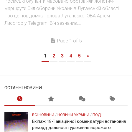
Російські окупанти масовано обстріляли логістичні
маршрути Сил оборони України в Луганській області.
Про це повідомив голова Луганської ОВА Артем
Лисогор у Telegram. Він зазначив,...
Page 1 of 5
1
2
3
4
5
»
ОСТАННІ НОВИНИ
ВСІ НОВИНИ
/
НОВИНИ УКРАЇНИ
/
ПОДІЇ
Екіпаж 18-ї авіаційної комендатури встановив
рекорд дальності ураження ворожого