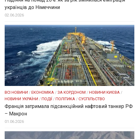
українців до Німеччини
02.06.2026
ВСІ НОВИНИ
/
ЕКОНОМІКА
/
ЗА КОРДОНОМ
/
НОВИНИ КИЄВА
/
НОВИНИ УКРАЇНИ
/
ПОДІЇ
/
ПОЛІТИКА
/
СУСПІЛЬСТВО
Франція затримала підсанкційний нафтовий танкер РФ
– Макрон
01.06.2026