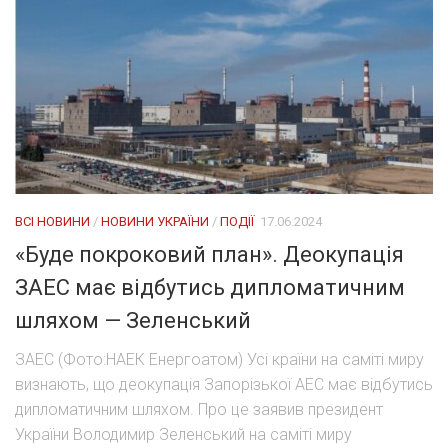
ВСІ НОВИНИ
/
НОВИНИ УКРАЇНИ
/
ПОДІЇ
17.06.2024
«Буде покроковий план». Деокупація
ЗАЕС має відбутись дипломатичним
шляхом — Зеленський
ЗАЕС (Фото:НАЕК Енергоатом) Усі країни на саміті миру
визнають, що деокупація Запорізької АЕС має відбутись
дипломатичним шляхом. Про це заявив президент
України Володимир Зеленський на саміті миру