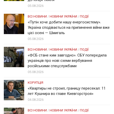
05.08.2026
ВСІ НОВИНИ
/
НОВИНИ УКРАЇНИ
/
ПОДІЇ
«Путін хоче добити нашу енергосистему».
Україна сподівається на припинення війни вже
цієї осені — Шмигаль
05.08.2026
ВСІ НОВИНИ
/
НОВИНИ УКРАЇНИ
/
ПОДІЇ
«ФСБ стане ким завгодно». СБУ попередила
українців про нові схеми вербування
російськими спецслужбами
05.08.2026
КОРУПЦІЯ
«Квартиры не строил, границу пересекал: 11
лет Кушнира во главе Киевгорстроя»
04.08.2026
ВСІ НОВИНИ
/
НОВИНИ УКРАЇНИ
/
ПОДІЇ