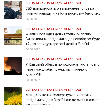
ВСІ НОВИНИ
/
НОВИНИ УКРАЇНИ
/
ПОДІЇ
СБУ повідомила про затримання чоловіка,
який міг наводити на Київ російську балістику
06.08.2026
ВСІ НОВИНИ
/
НОВИНИ УКРАЇНИ
/
ПОДІЇ
«Залишився один день тотальної спеки».
Синоптикиня повідомила, де незабаром буде
+24 та пройдуть грозові дощі в Україні
06.08.2026
ВСІ НОВИНИ
/
НОВИНИ УКРАЇНИ
/
ПОДІЇ
У Київській області погіршилася якість повітря
через масштабні пожежі після нічного
удару РФ
05.08.2026
ВСІ НОВИНИ
/
НОВИНИ УКРАЇНИ
/
ПОДІЇ
Дощі, зниження температури. Синоптики
повідомили, де в Україні спаде сильна спека
до кінця тижня