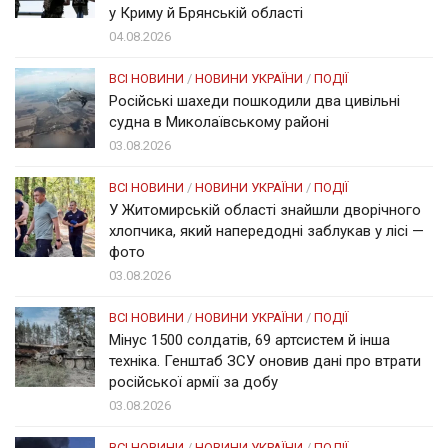
у Криму й Брянській області
04.08.2026
ВСІ НОВИНИ
/
НОВИНИ УКРАЇНИ
/
ПОДІЇ
Російські шахеди пошкодили два цивільні
судна в Миколаївському районі
03.08.2026
ВСІ НОВИНИ
/
НОВИНИ УКРАЇНИ
/
ПОДІЇ
У Житомирській області знайшли дворічного
хлопчика, який напередодні заблукав у лісі —
фото
03.08.2026
ВСІ НОВИНИ
/
НОВИНИ УКРАЇНИ
/
ПОДІЇ
Мінус 1500 солдатів, 69 артсистем й інша
техніка. Генштаб ЗСУ оновив дані про втрати
російської армії за добу
03.08.2026
ВСІ НОВИНИ
/
НОВИНИ УКРАЇНИ
/
ПОДІЇ