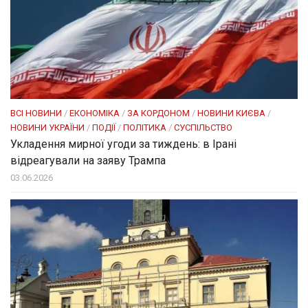
ВСІ НОВИНИ
/
ЕКОНОМІКА
/
ЗА КОРДОНОМ
/
НОВИНИ КИЄВА
/
НОВИНИ УКРАЇНИ
/
ПОДІЇ
/
ПОЛІТИКА
/
СУСПІЛЬСТВО
Укладення мирної угоди за тиждень: в Ірані
відреагували на заяву Трампа
03.06.2026