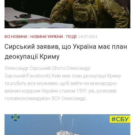
ВСІ НОВИНИ
/
НОВИНИ УКРАЇНИ
/
ПОДІЇ
24.07.2024
Сирський заявив, що Україна має план
деокупації Криму
Олександр Сирський (Фото:Олександр
Сирський/Facebook) Київ має план деокупації Криму
та робить все можливе, щоб вийти на міжнародно
визнані кордони України станом 1991 рік, розповів
головнокомандувач ЗСУ Олександр...