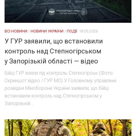
ВСІ НОВИНИ
/
НОВИНИ УКРАЇНИ
/
ПОДІЇ
18.05.2026
У ГУР заявили, що встановили
контроль над Степногірськом
у Запорізькій області — відео
Бійці ГУР взяли під контроль Степногірськ (Фото:
Скриншот відео / ГУР МО) У Головному управлінні
розвідки Міноборони України заявили, що бійці
встановили контроль над Степногірськом у
Запорізькій...