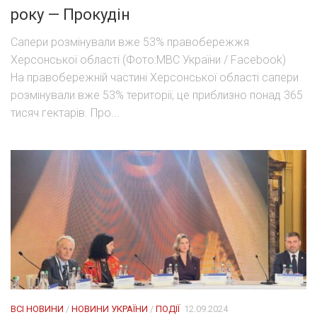
року — Прокудін
Сапери розмінували вже 53% правобережжя
Херсонської області (Фото:МВС України / Facebook)
На правобережній частині Херсонської області сапери
розмінували вже 53% території, це приблизно понад 365
тисяч гектарів. Про...
ВСІ НОВИНИ
/
НОВИНИ УКРАЇНИ
/
ПОДІЇ
12.09.2024