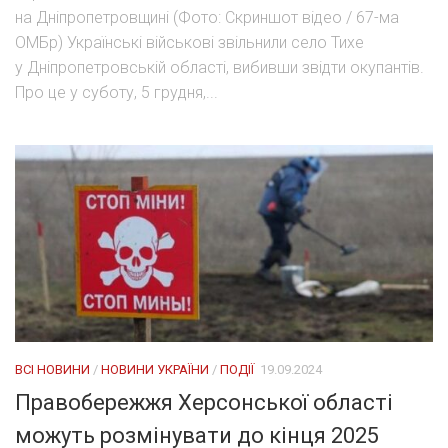
на Дніпропетровщині (Фото: Скриншот відео / 67-ма
ОМБр) Українські військові звільнили село Тихе
у Дніпропетровській області, вибивши звідти окупантів.
Про це у суботу, 5 грудня,...
ВСІ НОВИНИ
/
НОВИНИ УКРАЇНИ
/
ПОДІЇ
19.09.2024
Правобережжя Херсонської області
можуть розмінувати до кінця 2025