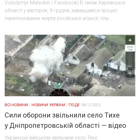
Volodymyr Matsokin / Facebook) В Ізюмі Харківської
області у вівторок, 9 грудня, завершився процес
перепоховання жертв російської агресії, тіла...
ВСІ НОВИНИ
/
НОВИНИ УКРАЇНИ
/
ПОДІЇ
08.12.2025
Сили оборони звільнили село Тихе
у Дніпропетровській області — відео
Українські військові звільнили село Тихе