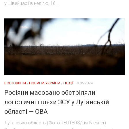
у Швейцарії в неділю, 16...
ВСІ НОВИНИ
/
НОВИНИ УКРАЇНИ
/
ПОДІЇ
19.05.2024
Росіяни масовано обстріляли
логістичні шляхи ЗСУ у Луганській
області — ОВА
Луганська область (Фото:REUTERS/Lisi Niesner)