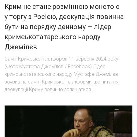
Крим не стане розмінною монетою
у торгу з Росією, деокупація повинна
бути на порядку денному — лідер
кримськотатарського народу
Джемілєв
Саміт Кримської платформи 11 вересня 2024 року
(Фото:Мустафа Джемілєв / Facebook) Лідер
кримськотатарського народу Мустафа Джемілєв
заявив на саміті Кримської платформи, що питання
деокупації Криму повинно залишатися...