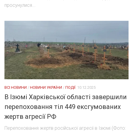
просунулися...
ВСІ НОВИНИ
/
НОВИНИ УКРАЇНИ
/
ПОДІЇ
10.12.2025
В Ізюмі Харківської області завершили
перепоховання тіл 449 ексгумованих
жертв агресії РФ
Перепоховання жертв російської агресії в Ізюмі (Фото: