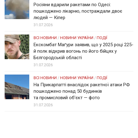
Росіяни вдарили ракетами по Одесі:
пошкоджено лікарню, постраждали двоє
людей — Кіпер
31.07.2026
ВСІ НОВИНИ
/
НОВИНИ УКРАЇНИ
/
ПОДІЇ
Екскомбат Маґури заявив, що у 2025 році 225-
й полк відкрив вогонь по його бійцях у
Бєлгородській області
31.07.2026
ВСІ НОВИНИ
/
НОВИНИ УКРАЇНИ
/
ПОДІЇ
На Прикарпатті внаслідок ракетної атаки РФ
пошкоджено понад 50 будинків
та промисловий об’єкт — фото
31.07.2026
Солом'янка
Наш Поділ