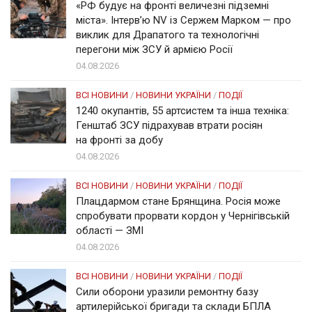
«РФ будує на фронті величезні підземні
міста». Інтерв’ю NV із Сержем Марком — про
виклик для Драпатого та технологічні
перегони між ЗСУ й армією Росії
04.08.2026
ВСІ НОВИНИ
/
НОВИНИ УКРАЇНИ
/
ПОДІЇ
1240 окупантів, 55 артсистем та інша техніка:
Генштаб ЗСУ підрахував втрати росіян
на фронті за добу
04.08.2026
ВСІ НОВИНИ
/
НОВИНИ УКРАЇНИ
/
ПОДІЇ
Плацдармом стане Брянщина. Росія може
спробувати прорвати кордон у Чернігівській
області — ЗМІ
04.08.2026
ВСІ НОВИНИ
/
НОВИНИ УКРАЇНИ
/
ПОДІЇ
Сили оборони уразили ремонтну базу
артилерійської бригади та склади БПЛА