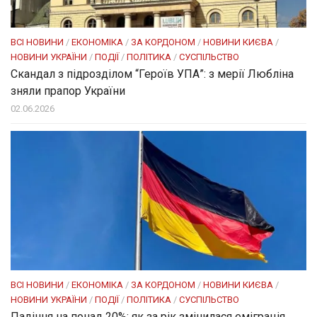
ВСІ НОВИНИ
/
ЕКОНОМІКА
/
ЗА КОРДОНОМ
/
НОВИНИ КИЄВА
/
НОВИНИ УКРАЇНИ
/
ПОДІЇ
/
ПОЛІТИКА
/
СУСПІЛЬСТВО
Скандал з підрозділом “Героїв УПА”: з мерії Любліна
зняли прапор України
02.06.2026
ВСІ НОВИНИ
/
ЕКОНОМІКА
/
ЗА КОРДОНОМ
/
НОВИНИ КИЄВА
/
НОВИНИ УКРАЇНИ
/
ПОДІЇ
/
ПОЛІТИКА
/
СУСПІЛЬСТВО
Падіння на понад 20%: як за рік змінилася еміграція