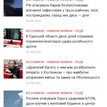
РФ атакувала Харків безпілотниками:
влучання зафіксовані у трьох районах, троє
постраждалих, серед них двоє — діти
03.08.2026
ВСІ НОВИНИ
/
НОВИНИ УКРАЇНИ
/
ПОДІЇ
В Одеській області двоє дітей отримали
поранення внаслідок удару російського
дрона
02.08.2026
ВСІ НОВИНИ
/
НОВИНИ УКРАЇНИ
/
ПОДІЇ
«Драпатий багато з чим має розібратися».
Інтерв’ю з Костенком — про майбутнє
штурмових військ та замах на Оболєнського
02.08.2026
ВСІ НОВИНИ
/
НОВИНИ УКРАЇНИ
/
ПОДІЇ
Росіяни атакували Одесу ударними БПЛА,
дрон влучив у житловий будинок в центрі