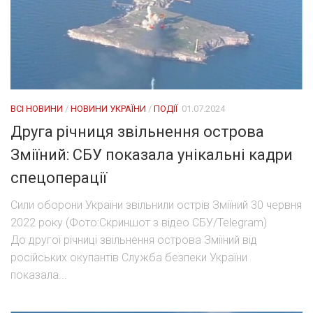
ВСІ НОВИНИ
/
НОВИНИ УКРАЇНИ
/
ПОДІЇ
01.07.2024
Друга річниця звільнення острова
Зміїний: СБУ показала унікальні кадри
спецоперації
Сили оборони України звільнили острів Зміїний 30 червня
2022 року (Фото:Скриншот з відео СБУ/Telegram)
До другої річниці звільнення острова Зміїний від
російських окупантів Служба безпеки України
показала...