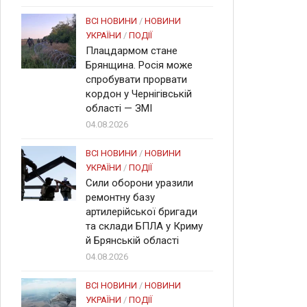
ВСІ НОВИНИ
/
НОВИНИ
УКРАЇНИ
/
ПОДІЇ
Плацдармом стане
Брянщина. Росія може
спробувати прорвати
кордон у Чернігівській
області — ЗМІ
04.08.2026
ВСІ НОВИНИ
/
НОВИНИ
УКРАЇНИ
/
ПОДІЇ
Сили оборони уразили
ремонтну базу
артилерійської бригади
та склади БПЛА у Криму
й Брянській області
04.08.2026
ВСІ НОВИНИ
/
НОВИНИ
УКРАЇНИ
/
ПОДІЇ