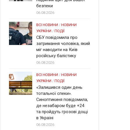
безпеки
06.08.2026
ВСІ НОВИНИ
/
НОВИНИ
УКРАЇНИ
/
ПОДІЇ
СБУ повідомила про
затримання чоловіка, який
міг наводити на Київ
російську балістику
06.08.2026
ВСІ НОВИНИ
/
НОВИНИ
УКРАЇНИ
/
ПОДІЇ
«Залишився один день
тотальної спеки».
Синоптикиня повідомила,
де незабаром буде +24
та пройдуть грозові дощі
в Україні
06.08.2026