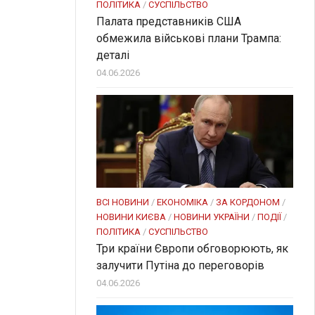
ПОЛІТИКА
/
СУСПІЛЬСТВО
Палата представників США
обмежила військові плани Трампа:
деталі
04.06.2026
ВСІ НОВИНИ
/
ЕКОНОМІКА
/
ЗА КОРДОНОМ
/
НОВИНИ КИЄВА
/
НОВИНИ УКРАЇНИ
/
ПОДІЇ
/
ПОЛІТИКА
/
СУСПІЛЬСТВО
Три країни Європи обговорюють, як
залучити Путіна до переговорів
04.06.2026