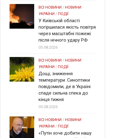
ВСІ НОВИНИ
/
НОВИНИ
УКРАЇНИ
/
ПОДІЇ
У Київській області
погіршилася якість повітря
через масштабні пожежі
після нічного удару РФ
05.08.2026
ВСІ НОВИНИ
/
НОВИНИ
УКРАЇНИ
/
ПОДІЇ
Дощі, зниження
температури. Синоптики
повідомили, де в Україні
спаде сильна спека до
кінця тижня
05.08.2026
ВСІ НОВИНИ
/
НОВИНИ
УКРАЇНИ
/
ПОДІЇ
«Путін хоче добити нашу