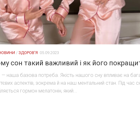
 НОВИНИ
/
ЗДОРОВ'Я
05.09.2023
ому сон такий важливий і як його покращи
 — наша базова потреба. Якість нашого сну впливає на баг
тєвих аспектів, зокрема й на наш ментальний стан. Під час с
іляється гормон мелатонін, який...