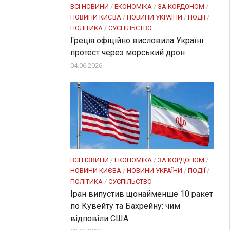
ВСІ НОВИНИ
/
ЕКОНОМІКА
/
ЗА КОРДОНОМ
/
НОВИНИ КИЄВА
/
НОВИНИ УКРАЇНИ
/
ПОДІЇ
/
ПОЛІТИКА
/
СУСПІЛЬСТВО
Греція офіційно висловила Україні
протест через морський дрон
04.06.2026
ВСІ НОВИНИ
/
ЕКОНОМІКА
/
ЗА КОРДОНОМ
/
НОВИНИ КИЄВА
/
НОВИНИ УКРАЇНИ
/
ПОДІЇ
/
ПОЛІТИКА
/
СУСПІЛЬСТВО
Іран випустив щонайменше 10 ракет
по Кувейту та Бахрейну: чим
відповіли США