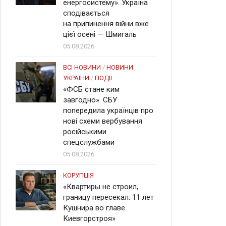
енергосистему». Україна
сподівається
на припинення війни вже
цієї осені — Шмигаль
05.08.2026
ВСІ НОВИНИ
/
НОВИНИ
УКРАЇНИ
/
ПОДІЇ
«ФСБ стане ким
завгодно». СБУ
попередила українців про
нові схеми вербування
російськими
спецслужбами
05.08.2026
КОРУПЦІЯ
«Квартиры не строил,
границу пересекал: 11 лет
Кушнира во главе
Киевгорстроя»