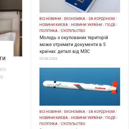
ВСІ НОВИНИ
/
ЕКОНОМІКА
/
ЗА КОРДОНОМ
/
НОВИНИ КИЄВА
/
НОВИНИ УКРАЇНИ
/
ПОДІЇ
/
ПОЛІТИКА
/
СУСПІЛЬСТВО
Молодь з окупованих територій
може отримати документи в 5
країнах: деталі від МЗС
ти
05.06.2026
ато
ну
ВСІ НОВИНИ
/
ЕКОНОМІКА
/
ЗА КОРДОНОМ
/
НОВИНИ КИЄВА
/
НОВИНИ УКРАЇНИ
/
ПОДІЇ
/
ПОЛІТИКА
/
СУСПІЛЬСТВО