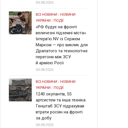
04.08.2026
ВСІ НОВИНИ
/
НОВИНИ
УКРАЇНИ
/
ПОДІЇ
«РФ будує на фронті
величезні підземні міста».
Інтерв’ю NV із Сержем
Марком — про виклик для
Драпатого та технологічні
перегони між ЗСУ
й армією Росії
04.08.2026
ВСІ НОВИНИ
/
НОВИНИ
УКРАЇНИ
/
ПОДІЇ
1240 окупантів, 55
артсистем та інша техніка:
Генштаб ЗСУ підрахував
втрати росіян на фронті
за добу
04.08.2026