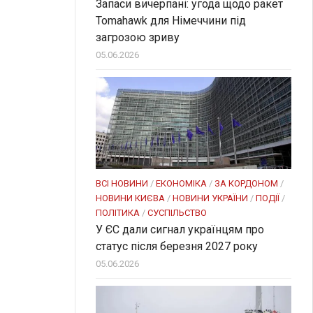
Запаси вичерпані: угода щодо ракет
Tomahawk для Німеччини під
загрозою зриву
05.06.2026
ВСІ НОВИНИ
/
ЕКОНОМІКА
/
ЗА КОРДОНОМ
/
НОВИНИ КИЄВА
/
НОВИНИ УКРАЇНИ
/
ПОДІЇ
/
ПОЛІТИКА
/
СУСПІЛЬСТВО
У ЄС дали сигнал українцям про
статус після березня 2027 року
05.06.2026