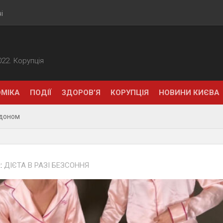
і
2022. Корупція
МІКА
ПОДІЇ
ЗДОРОВ’Я
КОРУПЦІЯ
НОВИНИ КИЄВА
рдоном
:
ДІЄТА В РАЗІ БЕЗСОННЯ