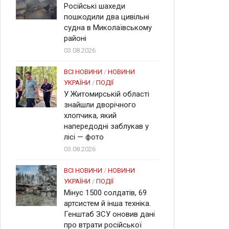
Російські шахеди
пошкодили два цивільні
судна в Миколаївському
районі
03.08.2026
ВСІ НОВИНИ
/
НОВИНИ
УКРАЇНИ
/
ПОДІЇ
У Житомирській області
знайшли дворічного
хлопчика, який
напередодні заблукав у
лісі — фото
03.08.2026
ВСІ НОВИНИ
/
НОВИНИ
УКРАЇНИ
/
ПОДІЇ
Мінус 1500 солдатів, 69
артсистем й інша техніка.
Генштаб ЗСУ оновив дані
про втрати російської