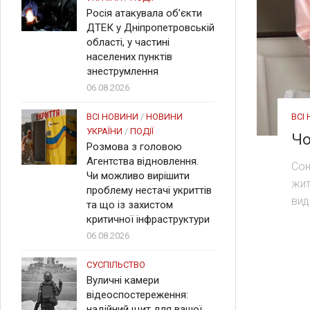
Росія атакувала об’єкти
ДТЕК у Дніпропетровській
області, у частині
населених пунктів
знеструмлення
06.08.2026
ВСІ
ВСІ НОВИНИ
/
НОВИНИ
УКРАЇНИ
/
ПОДІЇ
​Ч
Розмова з головою
Агентства відновлення.
Сон
Чи можливо вирішити
жит
проблему нестачі укриттів
вид
та що із захистом
критичної інфраструктури
06.08.2026
СУСПІЛЬСТВО
Вуличні камери
відеоспостереження:
надійний щит для вашої