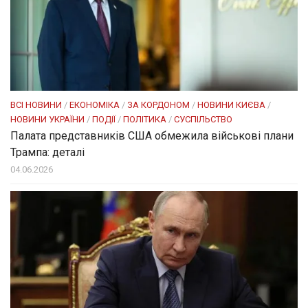
ВСІ НОВИНИ
/
ЕКОНОМІКА
/
ЗА КОРДОНОМ
/
НОВИНИ КИЄВА
/
НОВИНИ УКРАЇНИ
/
ПОДІЇ
/
ПОЛІТИКА
/
СУСПІЛЬСТВО
Палата представників США обмежила військові плани
Трампа: деталі
04.06.2026