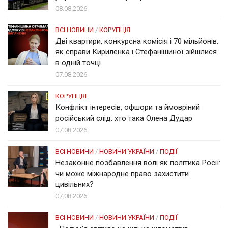
08.08.2026
ВСІ НОВИНИ
/
КОРУПЦІЯ
Дві квартири, конкурсна комісія і 70 мільйонів:
як справи Кириленка і Стефанішиної зійшлися
в одній точці
07.08.2026
КОРУПЦІЯ
Конфлікт інтересів, офшори та ймовріний
російський слід: хто така Олена Дудар
07.08.2026
ВСІ НОВИНИ
/
НОВИНИ УКРАЇНИ
/
ПОДІЇ
Незаконне позбавлення волі як політика Росії:
чи може міжнародне право захистити
цивільних?
07.08.2026
ВСІ НОВИНИ
/
НОВИНИ УКРАЇНИ
/
ПОДІЇ