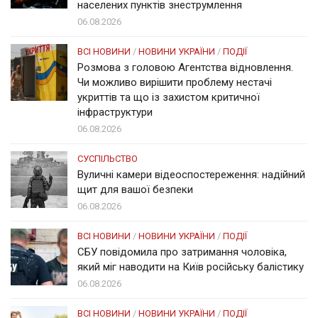
населених пунктів знеструмлення
06.08.2026
ВСІ НОВИНИ
/
НОВИНИ УКРАЇНИ
/
ПОДІЇ
Розмова з головою Агентства відновлення.
Чи можливо вирішити проблему нестачі
укриттів та що із захистом критичної
інфраструктури
06.08.2026
СУСПІЛЬСТВО
Вуличні камери відеоспостереження: надійний
щит для вашої безпеки
06.08.2026
ВСІ НОВИНИ
/
НОВИНИ УКРАЇНИ
/
ПОДІЇ
СБУ повідомила про затримання чоловіка,
який міг наводити на Київ російську балістику
06.08.2026
ВСІ НОВИНИ
/
НОВИНИ УКРАЇНИ
/
ПОДІЇ