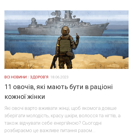
ВСІ НОВИНИ
/
ЗДОРОВ'Я
18.06.2023
11 овочів, які мають бути в раціоні
кожної жінки
Які овочі варто вживати жінці, щоб якомога довше
зберігати молодість, красу шкіри, волосся та нігтів, а
також відчувати себе енергійною? Сьогодні
розбираємо це важливе питання разом...