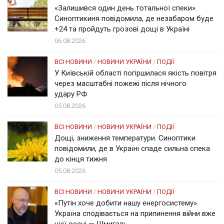
«Залишився один день тотальної спеки».
Синоптикиня повідомила, де незабаром буде
+24 та пройдуть грозові дощі в Україні
06.08.2026
ВСІ НОВИНИ
/
НОВИНИ УКРАЇНИ
/
ПОДІЇ
У Київській області погіршилася якість повітря
через масштабні пожежі після нічного
удару РФ
05.08.2026
ВСІ НОВИНИ
/
НОВИНИ УКРАЇНИ
/
ПОДІЇ
Дощі, зниження температури. Синоптики
повідомили, де в Україні спаде сильна спека
до кінця тижня
05.08.2026
ВСІ НОВИНИ
/
НОВИНИ УКРАЇНИ
/
ПОДІЇ
«Путін хоче добити нашу енергосистему».
Україна сподівається на припинення війни вже
цієї осені — Шмигаль