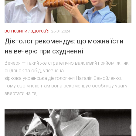
ВСІ НОВИНИ
/
ЗДОРОВ'Я
26.01.2024
Дієтолог рекомендує: що можна їсти
на вечерю при схудненні
Вечеря — такий же стратегічно важливий прийом їжі, як
сніданок та обід, упевнена
зіркова українська дієтологиня Наталія Самойленко.
Тому своїм клієнтам вона рекомендує особливу увагу
звертати на те,...