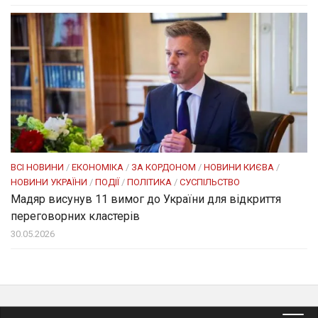
ВСІ НОВИНИ
/
ЕКОНОМІКА
/
ЗА КОРДОНОМ
/
НОВИНИ КИЄВА
/
НОВИНИ УКРАЇНИ
/
ПОДІЇ
/
ПОЛІТИКА
/
СУСПІЛЬСТВО
Мадяр висунув 11 вимог до України для відкриття
переговорних кластерів
30.05.2026