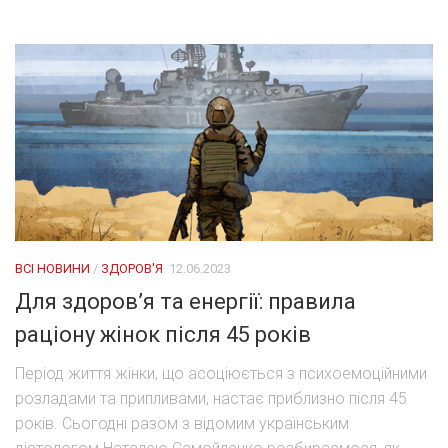
ВСІ НОВИНИ
/
ЗДОРОВ'Я
12.06.2023
Для здоров’я та енергії: правила
раціону жінок після 45 років
Період життя жінки, що асоціюється з психоемоційними
розладами та припливами, настає приблизно після 45
років. Сьогодні разом з відомим українським