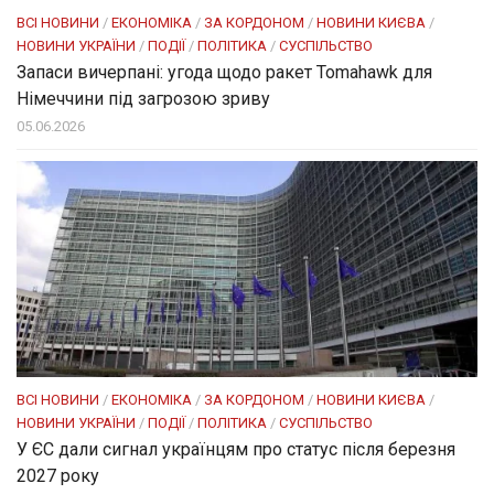
ВСІ НОВИНИ
/
ЕКОНОМІКА
/
ЗА КОРДОНОМ
/
НОВИНИ КИЄВА
/
НОВИНИ УКРАЇНИ
/
ПОДІЇ
/
ПОЛІТИКА
/
СУСПІЛЬСТВО
Запаси вичерпані: угода щодо ракет Tomahawk для
Німеччини під загрозою зриву
05.06.2026
ВСІ НОВИНИ
/
ЕКОНОМІКА
/
ЗА КОРДОНОМ
/
НОВИНИ КИЄВА
/
НОВИНИ УКРАЇНИ
/
ПОДІЇ
/
ПОЛІТИКА
/
СУСПІЛЬСТВО
У ЄС дали сигнал українцям про статус після березня
2027 року