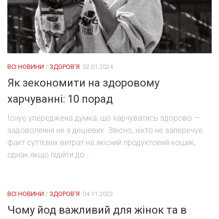
ВСІ НОВИНИ
/
ЗДОРОВ'Я
02.01.2024
Як зекономити на здоровому
харчуванні: 10 порад
Існує упереджена думка, що харчуватись здорово —
задоволення не з дешевих. Звісно, ніхто не заперечує
факт суттєвих витрат на якісний продуктовий кошик,
однак якщо підійти до...
ВСІ НОВИНИ
/
ЗДОРОВ'Я
04.11.2023
Чому йод важливий для жінок та в