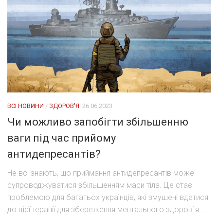
ВСІ НОВИНИ
/
ЗДОРОВ'Я
26.06.2023
Чи можливо запобігти збільшенню
ваги під час прийому
антидепресантів?
Не всі знають, що приймання антидепресантів може
супроводжуватися збільшенням маси тіла. Це стає
проблемою для багатьох українців, які змушені вдатися
до цієї терапії для збереження ментального здоров`я....