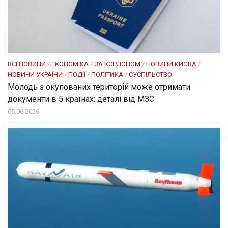
ВСІ НОВИНИ
/
ЕКОНОМІКА
/
ЗА КОРДОНОМ
/
НОВИНИ КИЄВА
/
НОВИНИ УКРАЇНИ
/
ПОДІЇ
/
ПОЛІТИКА
/
СУСПІЛЬСТВО
Молодь з окупованих територій може отримати
документи в 5 країнах: деталі від МЗС
05.06.2026