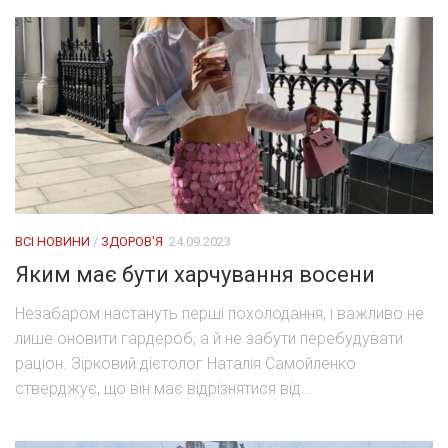
ВСІ НОВИНИ
/
ЗДОРОВ'Я
24.09.2023
Яким має бути харчування восени
Незабаром настануть перші похолодання, і важливо не
лише оновити гардероб, а й не забути перебудувати
раціон. Зірковий дієтолог Наталія Самойленко
стверджує, що він має відрізнятися від...