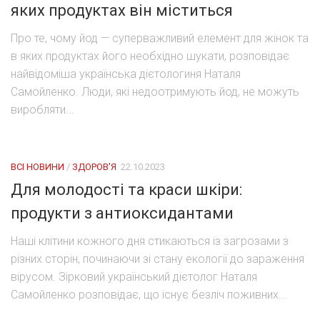
яких продуктах він міститься
Про те, чому йод — суперважливий елемент для жінок та
в яких продуктах його необхідно шукати, розповідає
найвідоміша українська дієтологиня Наталя
Самойленко. Люди, які недоотримують йод, не можуть
виробляти...
ВСІ НОВИНИ
/
ЗДОРОВ'Я
22.10.2023
Для молодості та краси шкіри:
продукти з антиоксидантами
Наші клітини кожного дня стикаються із загрозами з
різних сторін, починаючи зі стану екології до зараження
вірусом. Зірковий український дієтолог Наталя
Самойленко розповідає, що існує безліч поживних...