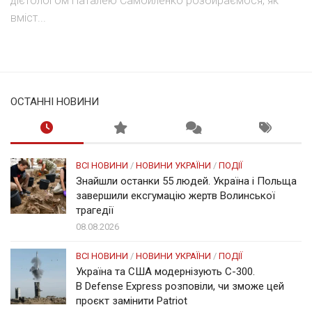
дієтологом Наталею Самойленко розбираємося, як
вміст...
ОСТАННІ НОВИНИ
ВСІ НОВИНИ
/
НОВИНИ УКРАЇНИ
/
ПОДІЇ
Знайшли останки 55 людей. Україна і Польща
завершили ексгумацію жертв Волинської
трагедії
08.08.2026
ВСІ НОВИНИ
/
НОВИНИ УКРАЇНИ
/
ПОДІЇ
Україна та США модернізують С-300.
В Defense Express розповіли, чи зможе цей
проєкт замінити Patriot