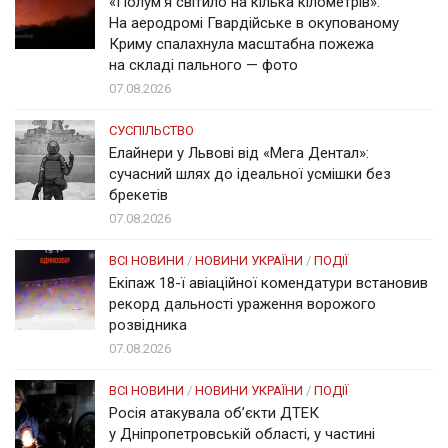
«Полум’я світило на кілька кілометрів».
На аеродромі Гвардійське в окупованому
Криму спалахнула масштабна пожежа
на складі пального — фото
07.08.2026
СУСПІЛЬСТВО
Елайнери у Львові від «Мега Дентал»:
сучасний шлях до ідеальної усмішки без
брекетів
07.08.2026
ВСІ НОВИНИ
/
НОВИНИ УКРАЇНИ
/
ПОДІЇ
Екіпаж 18-ї авіаційної комендатури встановив
рекорд дальності ураження ворожого
розвідника
07.08.2026
ВСІ НОВИНИ
/
НОВИНИ УКРАЇНИ
/
ПОДІЇ
Росія атакувала об’єкти ДТЕК
у Дніпропетровській області, у частині