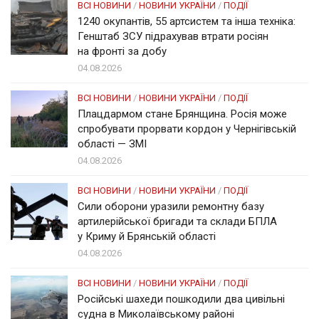
ВСІ НОВИНИ
/
НОВИНИ УКРАЇНИ
/
ПОДІЇ
1240 окупантів, 55 артсистем та інша техніка:
Генштаб ЗСУ підрахував втрати росіян
на фронті за добу
04.08.2026
ВСІ НОВИНИ
/
НОВИНИ УКРАЇНИ
/
ПОДІЇ
Плацдармом стане Брянщина. Росія може
спробувати прорвати кордон у Чернігівській
області — ЗМІ
04.08.2026
ВСІ НОВИНИ
/
НОВИНИ УКРАЇНИ
/
ПОДІЇ
Сили оборони уразили ремонтну базу
артилерійської бригади та склади БПЛА
у Криму й Брянській області
04.08.2026
ВСІ НОВИНИ
/
НОВИНИ УКРАЇНИ
/
ПОДІЇ
Російські шахеди пошкодили два цивільні
судна в Миколаївському районі