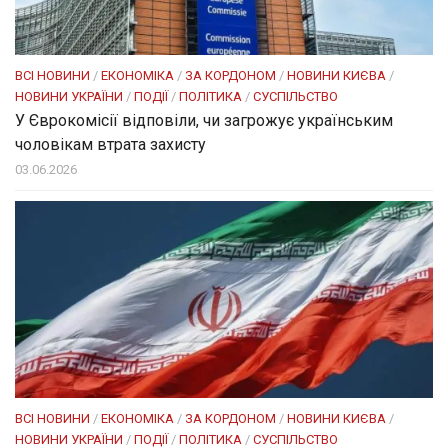
ВСІ НОВИНИ
/
ЕКОНОМІКА
/
ЗА КОРДОНОМ
/
НОВИНИ КИЄВА
/
НОВИНИ УКРАЇНИ
/
ПОДІЇ
/
ПОЛІТИКА
/
СУСПІЛЬСТВО
У Єврокомісії відповіли, чи загрожує українським
чоловікам втрата захисту
03.06.2026
ВСІ НОВИНИ
/
ЕКОНОМІКА
/
ЗА КОРДОНОМ
/
НОВИНИ КИЄВА
/
НОВИНИ УКРАЇНИ
/
ПОДІЇ
/
ПОЛІТИКА
/
СУСПІЛЬСТВО