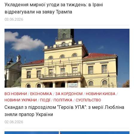
Укладення мирної угоди за тиждень: в Ірані
відреагували на заяву Трампа
03.06.2026
ВСІ НОВИНИ
/
ЕКОНОМІКА
/
ЗА КОРДОНОМ
/
НОВИНИ КИЄВА
/
НОВИНИ УКРАЇНИ
/
ПОДІЇ
/
ПОЛІТИКА
/
СУСПІЛЬСТВО
Скандал з підрозділом “Героїв УПА”: з мерії Любліна
зняли прапор України
02.06.2026