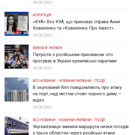
08.08.2026
КОРУПЦІЯ
«КУА» без КУА: що приховує справа Анни
Коваленко та «Коваленко Про Інвест»
08.08.2026
ВІЙНА В УКРАЇНІ
Патріоти з російським присмаком: хто
просуває в Україні кремлівські наративи
08.08.2026
ВСІ НОВИНИ
/
НОВИНИ УКРАЇНИ
/
ПОДІЇ
В окупованій Ялті повідомляють про атаку
на порт, над містом стовп чорного диму —
відео
08.08.2026
ВСІ НОВИНИ
/
НОВИНИ УКРАЇНИ
/
ПОДІЇ
Укрзалізниця змінила маршрути низки поїздів
у трьох областях через російські атаки