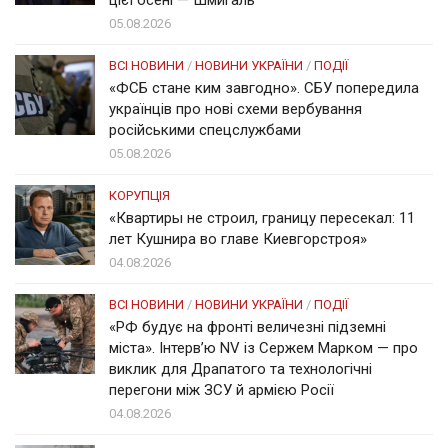
05.08.2026
ВСІ НОВИНИ
/
НОВИНИ УКРАЇНИ
/
ПОДІЇ
«ФСБ стане ким завгодно». СБУ попередила
українців про нові схеми вербування
російськими спецслужбами
05.08.2026
КОРУПЦІЯ
«Квартиры не строил, границу пересекал: 11
лет Кушнира во главе Киевгорстроя»
04.08.2026
ВСІ НОВИНИ
/
НОВИНИ УКРАЇНИ
/
ПОДІЇ
«РФ будує на фронті величезні підземні
міста». Інтерв’ю NV із Сержем Марком — про
виклик для Драпатого та технологічні
перегони між ЗСУ й армією Росії
04.08.2026