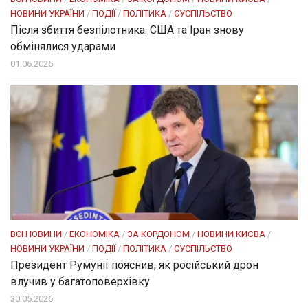
НОВИНИ УКРАЇНИ
/
ПОДІЇ
/
ПОЛІТИКА
/
СУСПІЛЬСТВО
Після збиття безпілотника: США та Іран знову
обмінялися ударами
01.06.2026
ВСІ НОВИНИ
/
ЕКОНОМІКА
/
ЗА КОРДОНОМ
/
НОВИНИ КИЄВА
/
НОВИНИ УКРАЇНИ
/
ПОДІЇ
/
ПОЛІТИКА
/
СУСПІЛЬСТВО
Президент Румунії пояснив, як російський дрон
влучив у багатоповерхівку
30.05.2026