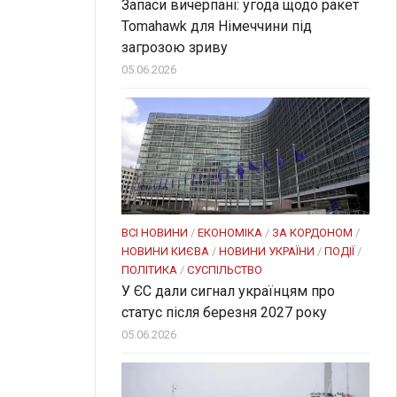
Запаси вичерпані: угода щодо ракет
Tomahawk для Німеччини під
загрозою зриву
05.06.2026
ВСІ НОВИНИ
/
ЕКОНОМІКА
/
ЗА КОРДОНОМ
/
НОВИНИ КИЄВА
/
НОВИНИ УКРАЇНИ
/
ПОДІЇ
/
ПОЛІТИКА
/
СУСПІЛЬСТВО
У ЄС дали сигнал українцям про
статус після березня 2027 року
05.06.2026