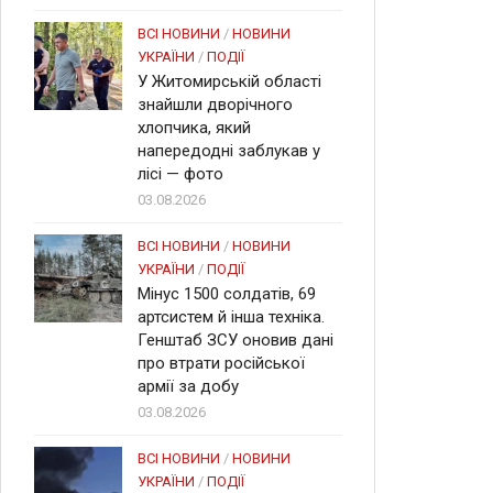
ВСІ НОВИНИ
/
НОВИНИ
УКРАЇНИ
/
ПОДІЇ
У Житомирській області
знайшли дворічного
хлопчика, який
напередодні заблукав у
лісі — фото
03.08.2026
ВСІ НОВИНИ
/
НОВИНИ
УКРАЇНИ
/
ПОДІЇ
Мінус 1500 солдатів, 69
артсистем й інша техніка.
Генштаб ЗСУ оновив дані
про втрати російської
армії за добу
03.08.2026
ВСІ НОВИНИ
/
НОВИНИ
УКРАЇНИ
/
ПОДІЇ