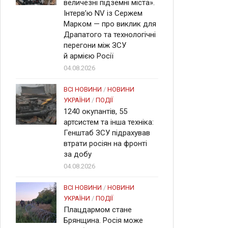
величезні підземні міста».
Інтерв’ю NV із Сержем
Марком — про виклик для
Драпатого та технологічні
перегони між ЗСУ
й армією Росії
04.08.2026
ВСІ НОВИНИ
/
НОВИНИ
УКРАЇНИ
/
ПОДІЇ
1240 окупантів, 55
артсистем та інша техніка:
Генштаб ЗСУ підрахував
втрати росіян на фронті
за добу
04.08.2026
ВСІ НОВИНИ
/
НОВИНИ
УКРАЇНИ
/
ПОДІЇ
Плацдармом стане
Брянщина. Росія може