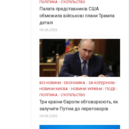
ПОЛІТИКА
/
СУСПІЛЬСТВО
Палата представників США
обмежила військові плани Трампа:
деталі
04.06.2026
ВСІ НОВИНИ
/
ЕКОНОМІКА
/
ЗА КОРДОНОМ
/
НОВИНИ КИЄВА
/
НОВИНИ УКРАЇНИ
/
ПОДІЇ
/
ПОЛІТИКА
/
СУСПІЛЬСТВО
Три країни Європи обговорюють, як
залучити Путіна до переговорів
04.06.2026