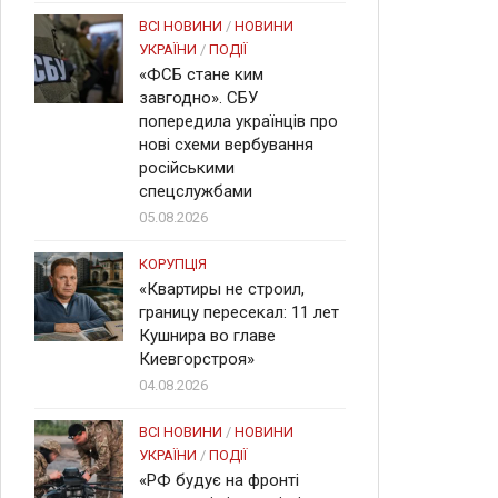
ВСІ НОВИНИ
/
НОВИНИ
УКРАЇНИ
/
ПОДІЇ
«ФСБ стане ким
завгодно». СБУ
попередила українців про
нові схеми вербування
російськими
спецслужбами
05.08.2026
КОРУПЦІЯ
«Квартиры не строил,
границу пересекал: 11 лет
Кушнира во главе
Киевгорстроя»
04.08.2026
ВСІ НОВИНИ
/
НОВИНИ
УКРАЇНИ
/
ПОДІЇ
«РФ будує на фронті