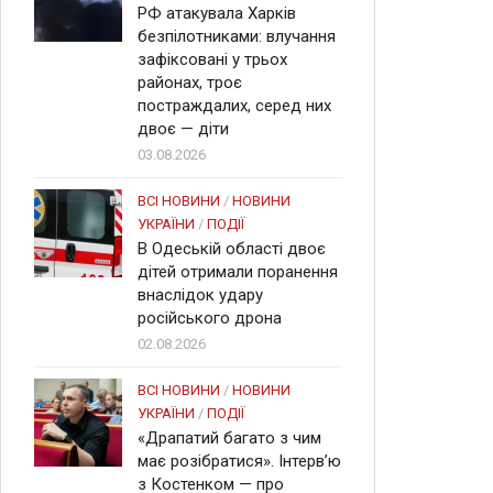
РФ атакувала Харків
безпілотниками: влучання
зафіксовані у трьох
районах, троє
постраждалих, серед них
двоє — діти
03.08.2026
ВСІ НОВИНИ
/
НОВИНИ
УКРАЇНИ
/
ПОДІЇ
В Одеській області двоє
дітей отримали поранення
внаслідок удару
російського дрона
02.08.2026
ВСІ НОВИНИ
/
НОВИНИ
УКРАЇНИ
/
ПОДІЇ
«Драпатий багато з чим
має розібратися». Інтерв’ю
з Костенком — про