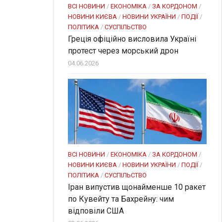
ВСІ НОВИНИ
/
ЕКОНОМІКА
/
ЗА КОРДОНОМ
/
НОВИНИ КИЄВА
/
НОВИНИ УКРАЇНИ
/
ПОДІЇ
/
ПОЛІТИКА
/
СУСПІЛЬСТВО
Греція офіційно висловила Україні
протест через морський дрон
04.06.2026
ВСІ НОВИНИ
/
ЕКОНОМІКА
/
ЗА КОРДОНОМ
/
НОВИНИ КИЄВА
/
НОВИНИ УКРАЇНИ
/
ПОДІЇ
/
ПОЛІТИКА
/
СУСПІЛЬСТВО
Іран випустив щонайменше 10 ракет
по Кувейту та Бахрейну: чим
відповіли США