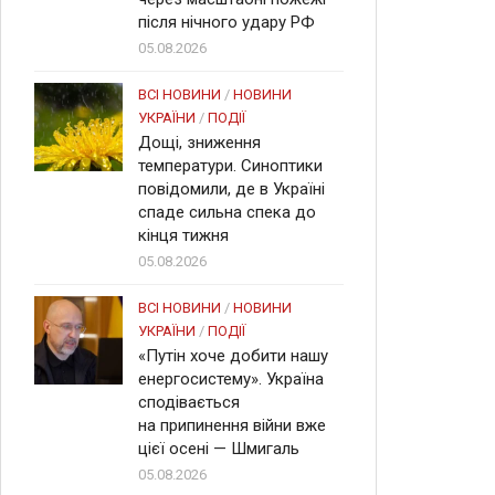
після нічного удару РФ
05.08.2026
ВСІ НОВИНИ
/
НОВИНИ
УКРАЇНИ
/
ПОДІЇ
Дощі, зниження
температури. Синоптики
повідомили, де в Україні
спаде сильна спека до
кінця тижня
05.08.2026
ВСІ НОВИНИ
/
НОВИНИ
УКРАЇНИ
/
ПОДІЇ
«Путін хоче добити нашу
енергосистему». Україна
сподівається
на припинення війни вже
цієї осені — Шмигаль
05.08.2026