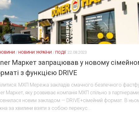
 НОВИНИ
/
НОВИНИ УКРАЇНИ
/
ПОДІЇ
22.08.2023
ner Маркет запрацював у новому сімейно
рматі з функцією DRIVE
ілитися: МХП Мережа закладів смачного безпечного фастф
er Маркет, яку розвиває компанія МХП спільно з партнерами
овнилася новим закладом — DRIVE+сімейний формат. В ньо
на за хвилини взяти з собою перекус...