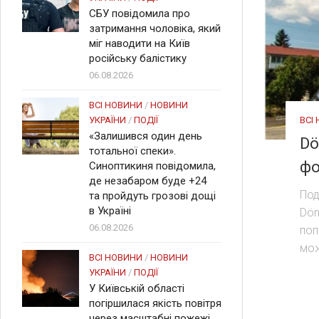
СБУ повідомила про
затримання чоловіка, який
міг наводити на Київ
російську балістику
06.08.2026
ВСІ НОВИНИ
/
НОВИНИ
ВСІ
УКРАЇНИ
/
ПОДІЇ
«Залишився один день
Dö
тотальної спеки».
фо
Синоптикиня повідомила,
де незабаром буде +24
Под
та пройдуть грозові дощі
в Україні
Dön
06.08.2026
поп
мож
ВСІ НОВИНИ
/
НОВИНИ
УКРАЇНИ
/
ПОДІЇ
У Київській області
погіршилася якість повітря
через масштабні пожежі