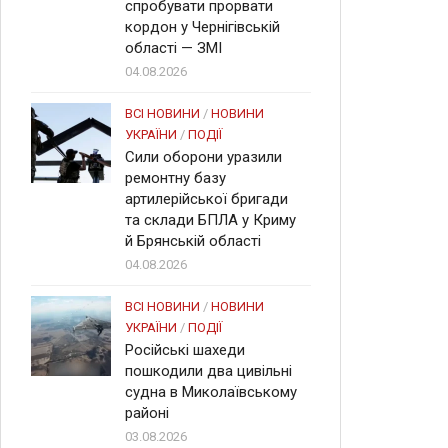
спробувати прорвати
кордон у Чернігівській
області — ЗМІ
04.08.2026
ВСІ НОВИНИ
/
НОВИНИ
УКРАЇНИ
/
ПОДІЇ
Сили оборони уразили
ремонтну базу
артилерійської бригади
та склади БПЛА у Криму
й Брянській області
04.08.2026
ВСІ НОВИНИ
/
НОВИНИ
УКРАЇНИ
/
ПОДІЇ
Російські шахеди
пошкодили два цивільні
судна в Миколаївському
районі
03.08.2026