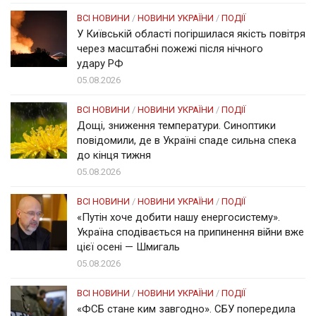
ВСІ НОВИНИ
/
НОВИНИ УКРАЇНИ
/
ПОДІЇ
У Київській області погіршилася якість повітря
через масштабні пожежі після нічного
удару РФ
05.08.2026
ВСІ НОВИНИ
/
НОВИНИ УКРАЇНИ
/
ПОДІЇ
Дощі, зниження температури. Синоптики
повідомили, де в Україні спаде сильна спека
до кінця тижня
05.08.2026
ВСІ НОВИНИ
/
НОВИНИ УКРАЇНИ
/
ПОДІЇ
«Путін хоче добити нашу енергосистему».
Україна сподівається на припинення війни вже
цієї осені — Шмигаль
05.08.2026
ВСІ НОВИНИ
/
НОВИНИ УКРАЇНИ
/
ПОДІЇ
«ФСБ стане ким завгодно». СБУ попередила