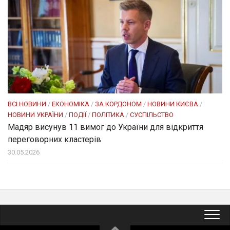
ВСІ НОВИНИ
/
ЕКОНОМІКА
/
ЗА КОРДОНОМ
/
НОВИНИ КИЄВА
/
НОВИНИ УКРАЇНИ
/
ПОДІЇ
/
ПОЛІТИКА
/
СУСПІЛЬСТВО
Мадяр висунув 11 вимог до України для відкриття
переговорних кластерів
30.05.2026