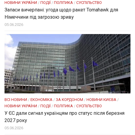
НОВИНИ УКРАЇНИ
/
ПОДІЇ
/
ПОЛІТИКА
/
СУСПІЛЬСТВО
Запаси вичерпані: угода щодо ракет Tomahawk для
Німеччини під загрозою зриву
05.06.2026
ВСІ НОВИНИ
/
ЕКОНОМІКА
/
ЗА КОРДОНОМ
/
НОВИНИ КИЄВА
/
НОВИНИ УКРАЇНИ
/
ПОДІЇ
/
ПОЛІТИКА
/
СУСПІЛЬСТВО
У ЄС дали сигнал українцям про статус після березня
2027 року
05.06.2026