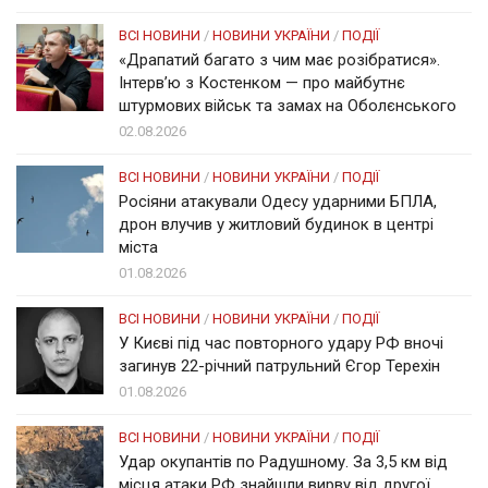
ВСІ НОВИНИ
/
НОВИНИ УКРАЇНИ
/
ПОДІЇ
«Драпатий багато з чим має розібратися».
Інтерв’ю з Костенком — про майбутнє
штурмових військ та замах на Оболєнського
02.08.2026
ВСІ НОВИНИ
/
НОВИНИ УКРАЇНИ
/
ПОДІЇ
Росіяни атакували Одесу ударними БПЛА,
дрон влучив у житловий будинок в центрі
міста
01.08.2026
ВСІ НОВИНИ
/
НОВИНИ УКРАЇНИ
/
ПОДІЇ
У Києві під час повторного удару РФ вночі
загинув 22-річний патрульний Єгор Терехін
01.08.2026
ВСІ НОВИНИ
/
НОВИНИ УКРАЇНИ
/
ПОДІЇ
Удар окупантів по Радушному. За 3,5 км від
місця атаки РФ знайшли вирву від другої