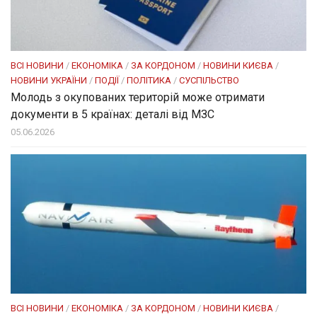
ВСІ НОВИНИ
/
ЕКОНОМІКА
/
ЗА КОРДОНОМ
/
НОВИНИ КИЄВА
/
НОВИНИ УКРАЇНИ
/
ПОДІЇ
/
ПОЛІТИКА
/
СУСПІЛЬСТВО
Молодь з окупованих територій може отримати
документи в 5 країнах: деталі від МЗС
05.06.2026
ВСІ НОВИНИ
/
ЕКОНОМІКА
/
ЗА КОРДОНОМ
/
НОВИНИ КИЄВА
/