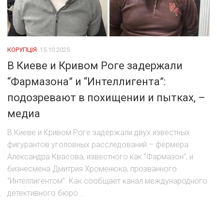
КОРУПЦІЯ
15.10.2025
В Киеве и Кривом Роге задержали
“Фармазона” и “Интеллигента”:
подозревают в похищении и пытках, –
медиа
В Киеве и Кривом Роге задержали двух известных
фигурантов уголовных расследований – фермера
Александра Квасова, известного как “Фармазон”, и
бизнесмена Дмитрия Хроменюка, прозванного
“Интеллигентом”. Как сообщает канал международного
детективного бюро...