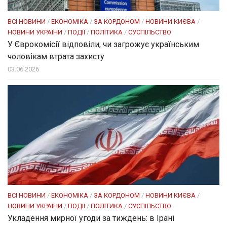
ВСІ НОВИНИ
/
ЕКОНОМІКА
/
ЗА КОРДОНОМ
/
НОВИНИ КИЄВА
/
НОВИНИ УКРАЇНИ
/
ПОДІЇ
/
ПОЛІТИКА
/
СУСПІЛЬСТВО
У Єврокомісії відповіли, чи загрожує українським
чоловікам втрата захисту
03.06.2026
ВСІ НОВИНИ
/
ЕКОНОМІКА
/
ЗА КОРДОНОМ
/
НОВИНИ КИЄВА
/
НОВИНИ УКРАЇНИ
/
ПОДІЇ
/
ПОЛІТИКА
/
СУСПІЛЬСТВО
Укладення мирної угоди за тиждень: в Ірані