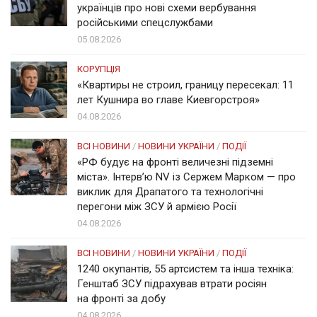
українців про нові схеми вербування
російськими спецслужбами
05.08.2026
КОРУПЦІЯ
«Квартиры не строил, границу пересекал: 11
лет Кушнира во главе Киевгорстроя»
04.08.2026
ВСІ НОВИНИ
/
НОВИНИ УКРАЇНИ
/
ПОДІЇ
«РФ будує на фронті величезні підземні
міста». Інтерв’ю NV із Сержем Марком — про
виклик для Драпатого та технологічні
перегони між ЗСУ й армією Росії
04.08.2026
ВСІ НОВИНИ
/
НОВИНИ УКРАЇНИ
/
ПОДІЇ
1240 окупантів, 55 артсистем та інша техніка:
Генштаб ЗСУ підрахував втрати росіян
на фронті за добу
04.08.2026