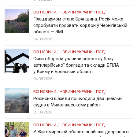
ВСІ НОВИНИ
/
НОВИНИ УКРАЇНИ
/
ПОДІЇ
Плацдармом стане Брянщина. Росія може
спробувати прорвати кордон у Чернігівській
області — ЗМІ
04.08.2026
ВСІ НОВИНИ
/
НОВИНИ УКРАЇНИ
/
ПОДІЇ
Сили оборони уразили ремонтну базу
артилерійської бригади та склади БПЛА
у Криму й Брянській області
04.08.2026
ВСІ НОВИНИ
/
НОВИНИ УКРАЇНИ
/
ПОДІЇ
Російські шахеди пошкодили два цивільні
судна в Миколаївському районі
03.08.2026
ВСІ НОВИНИ
/
НОВИНИ УКРАЇНИ
/
ПОДІЇ
У Житомирській області знайшли дворічного