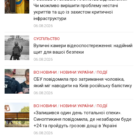
Чи можливо вирішити проблему нестачі
укриттів та що із захистом критичної
інфраструктури
06.08.2026
СУСПІЛЬСТВО
Вуличні камери відеоспостереження: надійний
щит для вашої безпеки
06.08.2026
ВСІ НОВИНИ
/
НОВИНИ УКРАЇНИ
/
ПОДІЇ
СБУ повідомила про затримання чоловіка,
який міг наводити на Київ російську балістику
06.08.2026
ВСІ НОВИНИ
/
НОВИНИ УКРАЇНИ
/
ПОДІЇ
«Залишився один день тотальної спеки».
Синоптикиня повідомила, де незабаром буде
+24 та пройдуть грозові дощі в Україні
06.08.2026