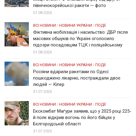
північнокорейської ракети — фото
01.08.2026
ВСІ НОВИНИ
/
НОВИНИ УКРАЇНИ
/
ПОДІЇ
Фіктивна мобілізація і насильство: ДБР після
масових обшуків по Україні оголосило
підозри посадовцям ТЦК і поліцейському
01.08.2026
ВСІ НОВИНИ
/
НОВИНИ УКРАЇНИ
/
ПОДІЇ
Росіяни вдарили ракетами по Одесі:
пошкоджено лікарню, постраждали двоє
людей — Кіпер
31.07.2026
ВСІ НОВИНИ
/
НОВИНИ УКРАЇНИ
/
ПОДІЇ
Екскомбат Маґури заявив, що у 2025 році 225-
й полк відкрив вогонь по його бійцях у
Бєлгородській області
31.07.2026