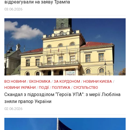
відреагували на заяву Трампа
03.06.2026
ВСІ НОВИНИ
/
ЕКОНОМІКА
/
ЗА КОРДОНОМ
/
НОВИНИ КИЄВА
/
НОВИНИ УКРАЇНИ
/
ПОДІЇ
/
ПОЛІТИКА
/
СУСПІЛЬСТВО
Скандал з підрозділом “Героїв УПА”: з мерії Любліна
зняли прапор України
02.06.2026