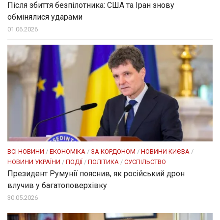
Після збиття безпілотника: США та Іран знову
обмінялися ударами
01.06.2026
ВСІ НОВИНИ
/
ЕКОНОМІКА
/
ЗА КОРДОНОМ
/
НОВИНИ КИЄВА
/
НОВИНИ УКРАЇНИ
/
ПОДІЇ
/
ПОЛІТИКА
/
СУСПІЛЬСТВО
Президент Румунії пояснив, як російський дрон
влучив у багатоповерхівку
30.05.2026