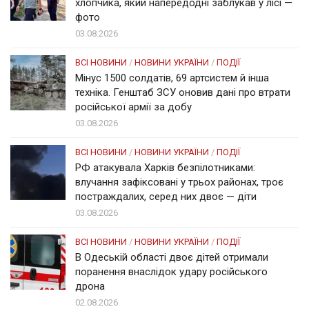
хлопчика, який напередодні заблукав у лісі —
фото
03.08.2026
ВСІ НОВИНИ
/
НОВИНИ УКРАЇНИ
/
ПОДІЇ
Мінус 1500 солдатів, 69 артсистем й інша
техніка. Генштаб ЗСУ оновив дані про втрати
російської армії за добу
03.08.2026
ВСІ НОВИНИ
/
НОВИНИ УКРАЇНИ
/
ПОДІЇ
РФ атакувала Харків безпілотниками:
влучання зафіксовані у трьох районах, троє
постраждалих, серед них двоє — діти
03.08.2026
ВСІ НОВИНИ
/
НОВИНИ УКРАЇНИ
/
ПОДІЇ
В Одеській області двоє дітей отримали
поранення внаслідок удару російського
дрона
02.08.2026