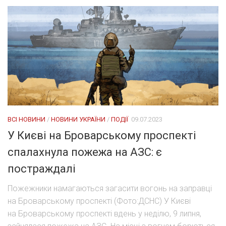
ВСІ НОВИНИ
/
НОВИНИ УКРАЇНИ
/
ПОДІЇ
09.07.2023
У Києві на Броварському проспекті
спалахнула пожежа на АЗС: є
постраждалі
Пожежники намагаються загасити вогонь на заправці
на Броварському проспекті (Фото:ДСНС) У Києві
на Броварському проспекті вдень у неділю, 9 липня,