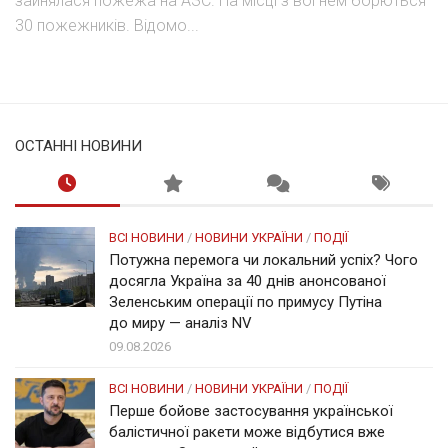
зайнялася пожежа на АЗС. На місці з вогнем борються
30 пожежників. Відомо...
ОСТАННІ НОВИНИ
ВСІ НОВИНИ
/
НОВИНИ УКРАЇНИ
/
ПОДІЇ
Потужна перемога чи локальний успіх? Чого
досягла Україна за 40 днів анонсованої
Зеленським операції по примусу Путіна
до миру — аналіз NV
09.08.2026
ВСІ НОВИНИ
/
НОВИНИ УКРАЇНИ
/
ПОДІЇ
Перше бойове застосування української
балістичної ракети може відбутися вже