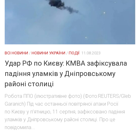
ВСІ НОВИНИ
/
НОВИНИ УКРАЇНИ
/
ПОДІЇ
11.08.2023
Удар РФ по Києву: КМВА зафіксувала
падіння уламків у Дніпровському
районі столиці
Робота ППО (ілюстративне фото) (Фото:REUTERS/Gleb
Garanich) Під час останньої повітряної атаки Росії
по Києву у п’ятницю, 11 серпня, зафіксовано падіння
уламків у Дніпровському районі столиці. Про це
повідомила...