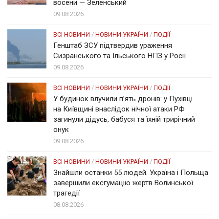
восени — Зеленський
09.08.2026
ВСІ НОВИНИ
/
НОВИНИ УКРАЇНИ
/
ПОДІЇ
Генштаб ЗСУ підтвердив ураження
Сизранського та Ільського НПЗ у Росії
09.08.2026
ВСІ НОВИНИ
/
НОВИНИ УКРАЇНИ
/
ПОДІЇ
У будинок влучили п’ять дронів: у Пухівці
на Київщині внаслідок нічної атаки РФ
загинули дідусь, бабуся та їхній трирічний
онук
09.08.2026
ВСІ НОВИНИ
/
НОВИНИ УКРАЇНИ
/
ПОДІЇ
Знайшли останки 55 людей. Україна і Польща
завершили ексгумацію жертв Волинської
трагедії
08.08.2026