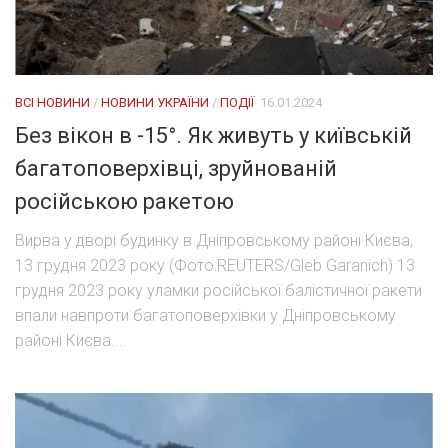
ВСІ НОВИНИ
/
НОВИНИ УКРАЇНИ
/
ПОДІЇ
16.01.2024
Без вікон в -15°. Як живуть у київській
багатоповерхівці, зруйнованій
російською ракетою
Вирва у дворі будинку в Дніпровському районі Києва,
13 грудня 2023 року (Фото:REUTERS/Gleb Garanich) 13
грудня 2023 року уламки російської балістичної ракети
впали навпроти багатоповерхівки у Дніпровському
районі Києва....