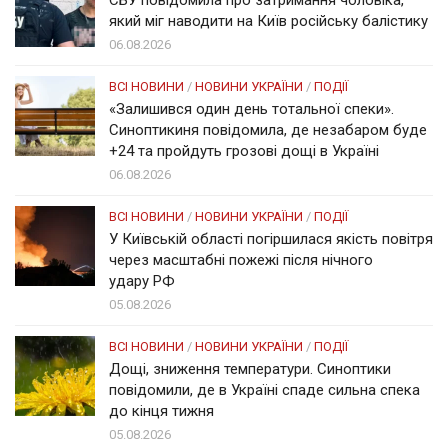
СБУ повідомила про затримання чоловіка,
який міг наводити на Київ російську балістику
06.08.2026
ВСІ НОВИНИ
/
НОВИНИ УКРАЇНИ
/
ПОДІЇ
«Залишився один день тотальної спеки».
Синоптикиня повідомила, де незабаром буде
+24 та пройдуть грозові дощі в Україні
06.08.2026
ВСІ НОВИНИ
/
НОВИНИ УКРАЇНИ
/
ПОДІЇ
У Київській області погіршилася якість повітря
через масштабні пожежі після нічного
удару РФ
05.08.2026
ВСІ НОВИНИ
/
НОВИНИ УКРАЇНИ
/
ПОДІЇ
Дощі, зниження температури. Синоптики
повідомили, де в Україні спаде сильна спека
до кінця тижня
05.08.2026