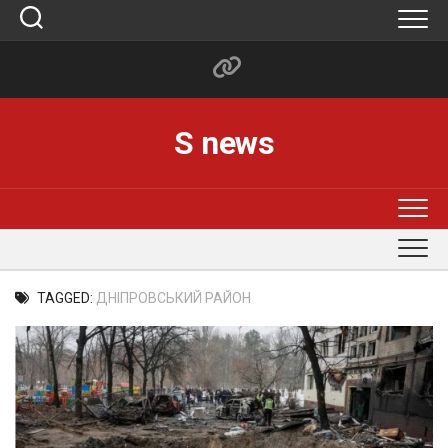
Skip
to
content
S news
TAGGED:
ДНІПРОВСЬКИЙ РАЙОН