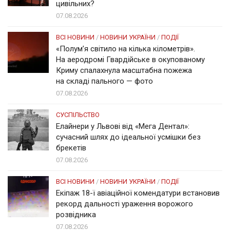
цивільних?
07.08.2026
ВСІ НОВИНИ
/
НОВИНИ УКРАЇНИ
/
ПОДІЇ
«Полум’я світило на кілька кілометрів».
На аеродромі Гвардійське в окупованому
Криму спалахнула масштабна пожежа
на складі пального — фото
07.08.2026
СУСПІЛЬСТВО
Елайнери у Львові від «Мега Дентал»:
сучасний шлях до ідеальної усмішки без
брекетів
07.08.2026
ВСІ НОВИНИ
/
НОВИНИ УКРАЇНИ
/
ПОДІЇ
Екіпаж 18-ї авіаційної комендатури встановив
рекорд дальності ураження ворожого
розвідника
07.08.2026