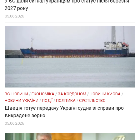
У ЄС дали сигнал українцям про статус після березня
2027 року
05.06.2026
ВСІ НОВИНИ
/
ЕКОНОМІКА
/
ЗА КОРДОНОМ
/
НОВИНИ КИЄВА
/
НОВИНИ УКРАЇНИ
/
ПОДІЇ
/
ПОЛІТИКА
/
СУСПІЛЬСТВО
Швеція готує передачу Україні судна зі справи про
викрадене зерно
05.06.2026