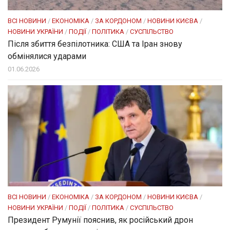
ВСІ НОВИНИ
/
ЕКОНОМІКА
/
ЗА КОРДОНОМ
/
НОВИНИ КИЄВА
/
НОВИНИ УКРАЇНИ
/
ПОДІЇ
/
ПОЛІТИКА
/
СУСПІЛЬСТВО
Після збиття безпілотника: США та Іран знову
обмінялися ударами
01.06.2026
ВСІ НОВИНИ
/
ЕКОНОМІКА
/
ЗА КОРДОНОМ
/
НОВИНИ КИЄВА
/
НОВИНИ УКРАЇНИ
/
ПОДІЇ
/
ПОЛІТИКА
/
СУСПІЛЬСТВО
Президент Румунії пояснив, як російський дрон