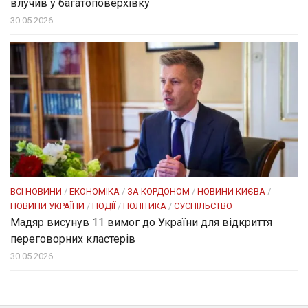
влучив у багатоповерхівку
30.05.2026
ВСІ НОВИНИ
/
ЕКОНОМІКА
/
ЗА КОРДОНОМ
/
НОВИНИ КИЄВА
/
НОВИНИ УКРАЇНИ
/
ПОДІЇ
/
ПОЛІТИКА
/
СУСПІЛЬСТВО
Мадяр висунув 11 вимог до України для відкриття
переговорних кластерів
30.05.2026