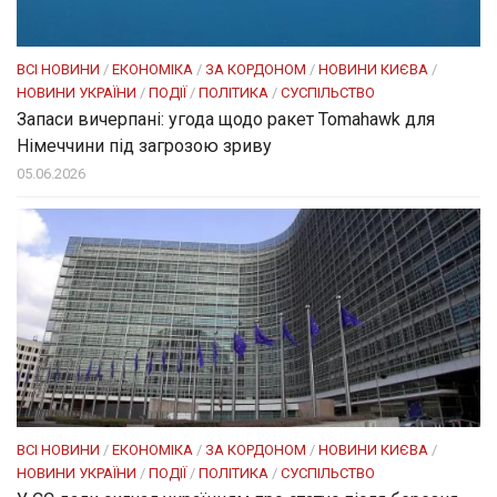
ВСІ НОВИНИ
/
ЕКОНОМІКА
/
ЗА КОРДОНОМ
/
НОВИНИ КИЄВА
/
НОВИНИ УКРАЇНИ
/
ПОДІЇ
/
ПОЛІТИКА
/
СУСПІЛЬСТВО
Запаси вичерпані: угода щодо ракет Tomahawk для
Німеччини під загрозою зриву
05.06.2026
ВСІ НОВИНИ
/
ЕКОНОМІКА
/
ЗА КОРДОНОМ
/
НОВИНИ КИЄВА
/
НОВИНИ УКРАЇНИ
/
ПОДІЇ
/
ПОЛІТИКА
/
СУСПІЛЬСТВО