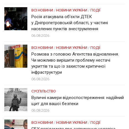
ВСІ НОВИНИ
/
НОВИНИ УКРАЇНИ
/
ПОДІЇ
Росія атакувала об’єкти ДТЕК
у Дніпропетровській області, у частині
населених пунктів знеструмлення
06.08.2026
ВСІ НОВИНИ
/
НОВИНИ УКРАЇНИ
/
ПОДІЇ
Розмова з головою Агентства відновлення.
Чи можливо вирішити проблему нестачі
укриттів та що із захистом критичної
інфраструктури
06.08.2026
СУСПІЛЬСТВО
Вуличні камери відеоспостереження: надійний
щит для вашої безпеки
06.08.2026
ВСІ НОВИНИ
/
НОВИНИ УКРАЇНИ
/
ПОДІЇ