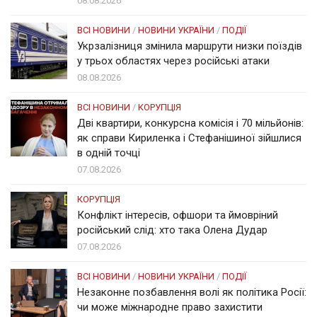
08.08.2026
ВСІ НОВИНИ
/
НОВИНИ УКРАЇНИ
/
ПОДІЇ
Укрзалізниця змінила маршрути низки поїздів
у трьох областях через російські атаки
08.08.2026
ВСІ НОВИНИ
/
КОРУПЦІЯ
Дві квартири, конкурсна комісія і 70 мільйонів:
як справи Кириленка і Стефанішиної зійшлися
в одній точці
07.08.2026
КОРУПЦІЯ
Конфлікт інтересів, офшори та ймовріний
російський слід: хто така Олена Дудар
07.08.2026
ВСІ НОВИНИ
/
НОВИНИ УКРАЇНИ
/
ПОДІЇ
Незаконне позбавлення волі як політика Росії:
чи може міжнародне право захистити