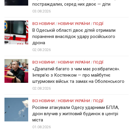
постраждалих, серед них двоє — діти
03.08.2026
ВСІ НОВИНИ
/
НОВИНИ УКРАЇНИ
/
ПОДІЇ
В Одеській області двоє дітей отримали
поранення внаслідок удару російського
дрона
02.08.2026
ВСІ НОВИНИ
/
НОВИНИ УКРАЇНИ
/
ПОДІЇ
«Драпатий багато з чим має розібратися».
Інтерв’ю з Костенком — про майбутнє
штурмових військ та замах на Оболєнського
02.08.2026
ВСІ НОВИНИ
/
НОВИНИ УКРАЇНИ
/
ПОДІЇ
Росіяни атакували Одесу ударними БПЛА,
дрон влучив у житловий будинок в центрі
міста
01.08.2026