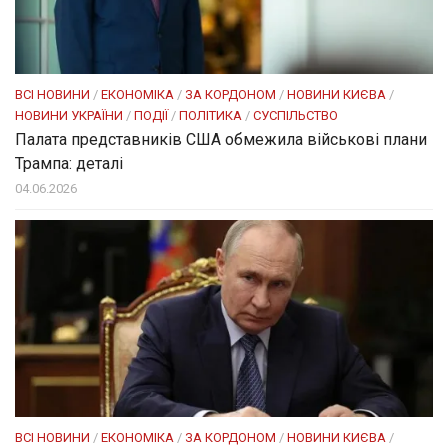
ВСІ НОВИНИ
/
ЕКОНОМІКА
/
ЗА КОРДОНОМ
/
НОВИНИ КИЄВА
/
НОВИНИ УКРАЇНИ
/
ПОДІЇ
/
ПОЛІТИКА
/
СУСПІЛЬСТВО
Палата представників США обмежила військові плани
Трампа: деталі
04.06.2026
ВСІ НОВИНИ
/
ЕКОНОМІКА
/
ЗА КОРДОНОМ
/
НОВИНИ КИЄВА
/