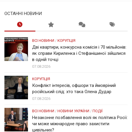
ОСТАННІ НОВИНИ
ВСІ НОВИНИ
/
КОРУПЦІЯ
Дві квартири, конкурсна комісія і 70 мільйонів:
як справи Кириленка і Стефанішиної зійшлися
в одній точці
07.08.2026
КОРУПЦІЯ
Конфлікт інтересів, офшори та ймовріний
російський слід: хто така Олена Дудар
07.08.2026
ВСІ НОВИНИ
/
НОВИНИ УКРАЇНИ
/
ПОДІЇ
Незаконне позбавлення волі як політика Росії:
чи може міжнародне право захистити
цивільних?