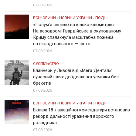
07.08.2026
ВСІ НОВИНИ
/
НОВИНИ УКРАЇНИ
/
ПОДІЇ
«Полум’я світило на кілька кілометрів».
На аеродромі Гвардійське в окупованому
Криму спалахнула масштабна пожежа
на складі пального — фото
07.08.2026
СУСПІЛЬСТВО
Елайнери у Львові від «Мега Дентал»:
сучасний шлях до ідеальної усмішки без
брекетів
07.08.2026
ВСІ НОВИНИ
/
НОВИНИ УКРАЇНИ
/
ПОДІЇ
Екіпаж 18-ї авіаційної комендатури встановив
рекорд дальності ураження ворожого
розвідника
07.08.2026