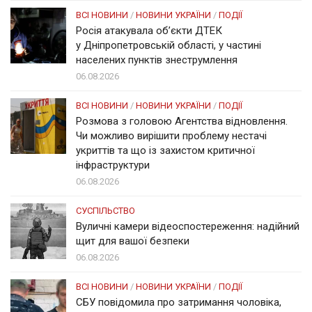
ВСІ НОВИНИ
/
НОВИНИ УКРАЇНИ
/
ПОДІЇ
Росія атакувала об’єкти ДТЕК
у Дніпропетровській області, у частині
населених пунктів знеструмлення
06.08.2026
ВСІ НОВИНИ
/
НОВИНИ УКРАЇНИ
/
ПОДІЇ
Розмова з головою Агентства відновлення.
Чи можливо вирішити проблему нестачі
укриттів та що із захистом критичної
інфраструктури
06.08.2026
СУСПІЛЬСТВО
Вуличні камери відеоспостереження: надійний
щит для вашої безпеки
06.08.2026
ВСІ НОВИНИ
/
НОВИНИ УКРАЇНИ
/
ПОДІЇ
СБУ повідомила про затримання чоловіка,