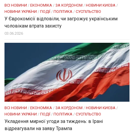
ВСІ НОВИНИ
/
ЕКОНОМІКА
/
ЗА КОРДОНОМ
/
НОВИНИ КИЄВА
/
НОВИНИ УКРАЇНИ
/
ПОДІЇ
/
ПОЛІТИКА
/
СУСПІЛЬСТВО
У Єврокомісії відповіли, чи загрожує українським
чоловікам втрата захисту
03.06.2026
ВСІ НОВИНИ
/
ЕКОНОМІКА
/
ЗА КОРДОНОМ
/
НОВИНИ КИЄВА
/
НОВИНИ УКРАЇНИ
/
ПОДІЇ
/
ПОЛІТИКА
/
СУСПІЛЬСТВО
Укладення мирної угоди за тиждень: в Ірані
відреагували на заяву Трампа