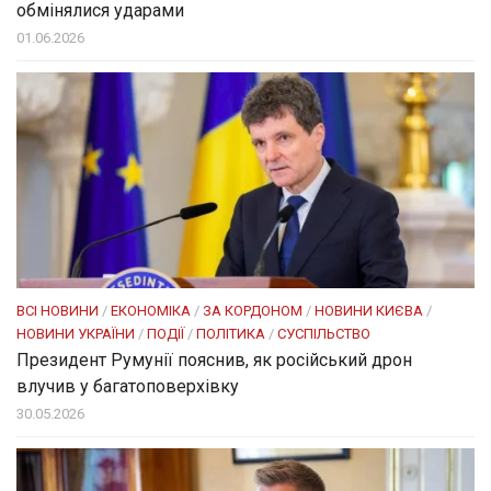
обмінялися ударами
01.06.2026
ВСІ НОВИНИ
/
ЕКОНОМІКА
/
ЗА КОРДОНОМ
/
НОВИНИ КИЄВА
/
НОВИНИ УКРАЇНИ
/
ПОДІЇ
/
ПОЛІТИКА
/
СУСПІЛЬСТВО
Президент Румунії пояснив, як російський дрон
влучив у багатоповерхівку
30.05.2026