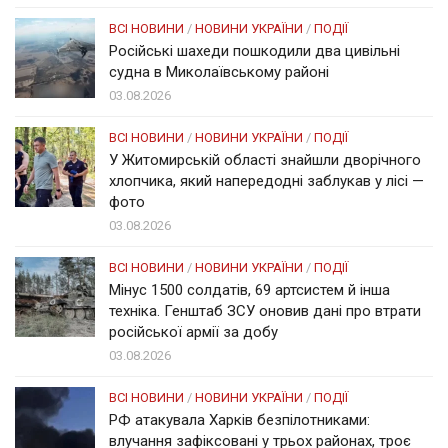
ВСІ НОВИНИ
/
НОВИНИ УКРАЇНИ
/
ПОДІЇ
Російські шахеди пошкодили два цивільні
судна в Миколаївському районі
03.08.2026
ВСІ НОВИНИ
/
НОВИНИ УКРАЇНИ
/
ПОДІЇ
У Житомирській області знайшли дворічного
хлопчика, який напередодні заблукав у лісі —
фото
03.08.2026
ВСІ НОВИНИ
/
НОВИНИ УКРАЇНИ
/
ПОДІЇ
Мінус 1500 солдатів, 69 артсистем й інша
техніка. Генштаб ЗСУ оновив дані про втрати
російської армії за добу
03.08.2026
ВСІ НОВИНИ
/
НОВИНИ УКРАЇНИ
/
ПОДІЇ
РФ атакувала Харків безпілотниками:
влучання зафіксовані у трьох районах, троє