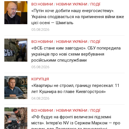
ВСІ НОВИНИ
/
НОВИНИ УКРАЇНИ
/
ПОДІЇ
«Путін хоче добити нашу енергосистему».
Україна сподівається на припинення війни вже
цієї осені — Шмигаль
05.08.2026
ВСІ НОВИНИ
/
НОВИНИ УКРАЇНИ
/
ПОДІЇ
«ФСБ стане ким завгодно». СБУ попередила
українців про нові схеми вербування
російськими спецслужбами
05.08.2026
КОРУПЦІЯ
«Квартиры не строил, границу пересекал: 11
лет Кушнира во главе Киевгорстроя»
04.08.2026
ВСІ НОВИНИ
/
НОВИНИ УКРАЇНИ
/
ПОДІЇ
«РФ будує на фронті величезні підземні
міста». Інтерв’ю NV із Сержем Марком — про
виклик для Драпатого та технологічні