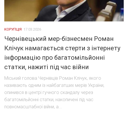
КОРУПЦІЯ
17.03.2026
Чернівецький мер-бізнесмен Роман
Клічук намагається стерти з інтернету
інформацію про багатомільйонні
статки, нажиті під час війни
Міський голова Чернівців Роман Клічук, якого
називають одним із найбагатших мерів України,
опинився в центрі гучного скандалу через
багатомільйонні статки, накопичені під час
повномасштабної війни, а...