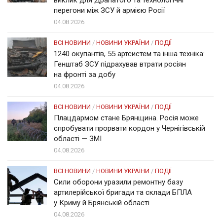
перегони між ЗСУ й армією Росії
04.08.2026
ВСІ НОВИНИ
/
НОВИНИ УКРАЇНИ
/
ПОДІЇ
1240 окупантів, 55 артсистем та інша техніка:
Генштаб ЗСУ підрахував втрати росіян
на фронті за добу
04.08.2026
ВСІ НОВИНИ
/
НОВИНИ УКРАЇНИ
/
ПОДІЇ
Плацдармом стане Брянщина. Росія може
спробувати прорвати кордон у Чернігівській
області — ЗМІ
04.08.2026
ВСІ НОВИНИ
/
НОВИНИ УКРАЇНИ
/
ПОДІЇ
Сили оборони уразили ремонтну базу
артилерійської бригади та склади БПЛА
у Криму й Брянській області
04.08.2026