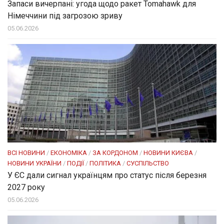
Запаси вичерпані: угода щодо ракет Tomahawk для
Німеччини під загрозою зриву
05.06.2026
ВСІ НОВИНИ
/
ЕКОНОМІКА
/
ЗА КОРДОНОМ
/
НОВИНИ КИЄВА
/
НОВИНИ УКРАЇНИ
/
ПОДІЇ
/
ПОЛІТИКА
/
СУСПІЛЬСТВО
У ЄС дали сигнал українцям про статус після березня
2027 року
05.06.2026