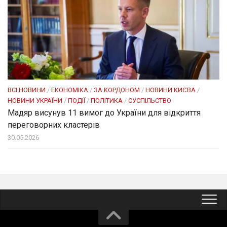
ВСІ НОВИНИ
/
ЕКОНОМІКА
/
ЗА КОРДОНОМ
/
НОВИНИ КИЄВА
/
НОВИНИ УКРАЇНИ
/
ПОДІЇ
/
ПОЛІТИКА
/
СУСПІЛЬСТВО
Мадяр висунув 11 вимог до України для відкриття
переговорних кластерів
30.05.2026