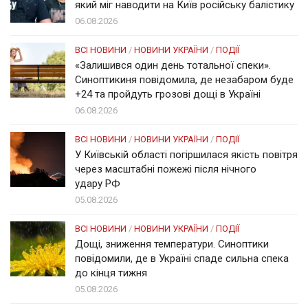
який міг наводити на Київ російську балістику
06.08.2026
ВСІ НОВИНИ
/
НОВИНИ УКРАЇНИ
/
ПОДІЇ
«Залишився один день тотальної спеки».
Синоптикиня повідомила, де незабаром буде
+24 та пройдуть грозові дощі в Україні
06.08.2026
ВСІ НОВИНИ
/
НОВИНИ УКРАЇНИ
/
ПОДІЇ
У Київській області погіршилася якість повітря
через масштабні пожежі після нічного
удару РФ
05.08.2026
ВСІ НОВИНИ
/
НОВИНИ УКРАЇНИ
/
ПОДІЇ
Дощі, зниження температури. Синоптики
повідомили, де в Україні спаде сильна спека
до кінця тижня
05.08.2026