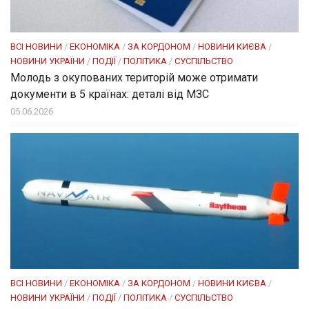
ВСІ НОВИНИ
/
ЕКОНОМІКА
/
ЗА КОРДОНОМ
/
НОВИНИ КИЄВА
/
НОВИНИ УКРАЇНИ
/
ПОДІЇ
/
ПОЛІТИКА
/
СУСПІЛЬСТВО
Молодь з окупованих територій може отримати
документи в 5 країнах: деталі від МЗС
05.06.2026
ВСІ НОВИНИ
/
ЕКОНОМІКА
/
ЗА КОРДОНОМ
/
НОВИНИ КИЄВА
/
НОВИНИ УКРАЇНИ
/
ПОДІЇ
/
ПОЛІТИКА
/
СУСПІЛЬСТВО