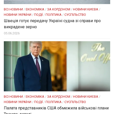
ВСІ НОВИНИ
/
ЕКОНОМІКА
/
ЗА КОРДОНОМ
/
НОВИНИ КИЄВА
/
НОВИНИ УКРАЇНИ
/
ПОДІЇ
/
ПОЛІТИКА
/
СУСПІЛЬСТВО
Швеція готує передачу Україні судна зі справи про
викрадене зерно
05.06.2026
ВСІ НОВИНИ
/
ЕКОНОМІКА
/
ЗА КОРДОНОМ
/
НОВИНИ КИЄВА
/
НОВИНИ УКРАЇНИ
/
ПОДІЇ
/
ПОЛІТИКА
/
СУСПІЛЬСТВО
Палата представників США обмежила військові плани