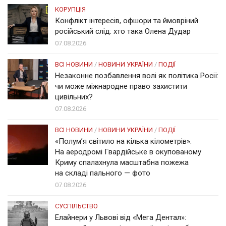
КОРУПЦІЯ
Конфлікт інтересів, офшори та ймовріний
російський слід: хто така Олена Дудар
07.08.2026
ВСІ НОВИНИ
/
НОВИНИ УКРАЇНИ
/
ПОДІЇ
Незаконне позбавлення волі як політика Росії:
чи може міжнародне право захистити
цивільних?
07.08.2026
ВСІ НОВИНИ
/
НОВИНИ УКРАЇНИ
/
ПОДІЇ
«Полум’я світило на кілька кілометрів».
На аеродромі Гвардійське в окупованому
Криму спалахнула масштабна пожежа
на складі пального — фото
07.08.2026
СУСПІЛЬСТВО
Елайнери у Львові від «Мега Дентал»: