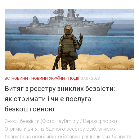
ВСІ НОВИНИ
/
НОВИНИ УКРАЇНИ
/
ПОДІЇ
07.07.2023
Витяг з реєстру зниклих безвісти:
як отримати і чи є послуга
безкоштовною
Зниклі безвісти (Фото:HayDmitriy / Depositphotos)
Отримати витяг із Єдиного реєстру осіб, зниклих
безвісти за особливих обставин, рідні зниклих безвісти