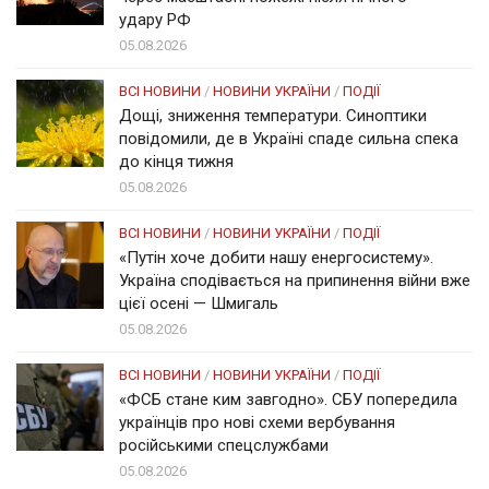
удару РФ
05.08.2026
ВСІ НОВИНИ
/
НОВИНИ УКРАЇНИ
/
ПОДІЇ
Дощі, зниження температури. Синоптики
повідомили, де в Україні спаде сильна спека
до кінця тижня
05.08.2026
ВСІ НОВИНИ
/
НОВИНИ УКРАЇНИ
/
ПОДІЇ
«Путін хоче добити нашу енергосистему».
Україна сподівається на припинення війни вже
цієї осені — Шмигаль
05.08.2026
ВСІ НОВИНИ
/
НОВИНИ УКРАЇНИ
/
ПОДІЇ
«ФСБ стане ким завгодно». СБУ попередила
українців про нові схеми вербування
російськими спецслужбами
05.08.2026