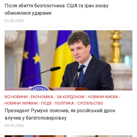
Після збиття безпілотника: США та Іран знову
обмінялися ударами
01.06.2026
ВСІ НОВИНИ
/
ЕКОНОМІКА
/
ЗА КОРДОНОМ
/
НОВИНИ КИЄВА
/
НОВИНИ УКРАЇНИ
/
ПОДІЇ
/
ПОЛІТИКА
/
СУСПІЛЬСТВО
Президент Румунії пояснив, як російський дрон
влучив у багатоповерхівку
30.05.2026