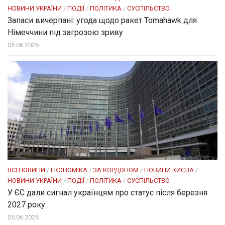
НОВИНИ УКРАЇНИ
/
ПОДІЇ
/
ПОЛІТИКА
/
СУСПІЛЬСТВО
Запаси вичерпані: угода щодо ракет Tomahawk для
Німеччини під загрозою зриву
05.06.2026
ВСІ НОВИНИ
/
ЕКОНОМІКА
/
ЗА КОРДОНОМ
/
НОВИНИ КИЄВА
/
НОВИНИ УКРАЇНИ
/
ПОДІЇ
/
ПОЛІТИКА
/
СУСПІЛЬСТВО
У ЄС дали сигнал українцям про статус після березня
2027 року
05.06.2026