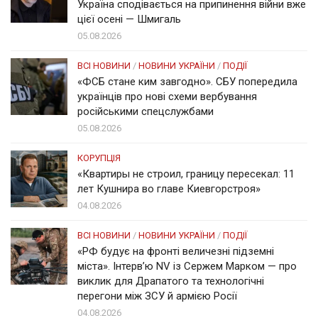
Україна сподівається на припинення війни вже
цієї осені — Шмигаль
05.08.2026
ВСІ НОВИНИ
/
НОВИНИ УКРАЇНИ
/
ПОДІЇ
«ФСБ стане ким завгодно». СБУ попередила
українців про нові схеми вербування
російськими спецслужбами
05.08.2026
КОРУПЦІЯ
«Квартиры не строил, границу пересекал: 11
лет Кушнира во главе Киевгорстроя»
04.08.2026
ВСІ НОВИНИ
/
НОВИНИ УКРАЇНИ
/
ПОДІЇ
«РФ будує на фронті величезні підземні
міста». Інтерв’ю NV із Сержем Марком — про
виклик для Драпатого та технологічні
перегони між ЗСУ й армією Росії
04.08.2026