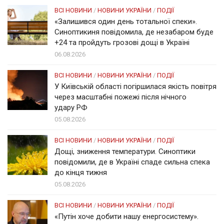
ВСІ НОВИНИ
/
НОВИНИ УКРАЇНИ
/
ПОДІЇ
«Залишився один день тотальної спеки».
Синоптикиня повідомила, де незабаром буде
+24 та пройдуть грозові дощі в Україні
06.08.2026
ВСІ НОВИНИ
/
НОВИНИ УКРАЇНИ
/
ПОДІЇ
У Київській області погіршилася якість повітря
через масштабні пожежі після нічного
удару РФ
05.08.2026
ВСІ НОВИНИ
/
НОВИНИ УКРАЇНИ
/
ПОДІЇ
Дощі, зниження температури. Синоптики
повідомили, де в Україні спаде сильна спека
до кінця тижня
05.08.2026
ВСІ НОВИНИ
/
НОВИНИ УКРАЇНИ
/
ПОДІЇ
«Путін хоче добити нашу енергосистему».