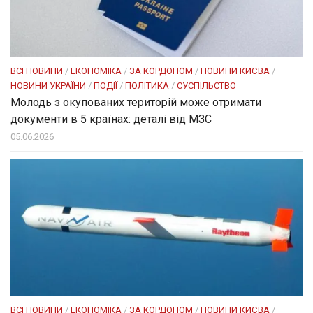
ВСІ НОВИНИ
/
ЕКОНОМІКА
/
ЗА КОРДОНОМ
/
НОВИНИ КИЄВА
/
НОВИНИ УКРАЇНИ
/
ПОДІЇ
/
ПОЛІТИКА
/
СУСПІЛЬСТВО
Молодь з окупованих територій може отримати
документи в 5 країнах: деталі від МЗС
05.06.2026
ВСІ НОВИНИ
/
ЕКОНОМІКА
/
ЗА КОРДОНОМ
/
НОВИНИ КИЄВА
/