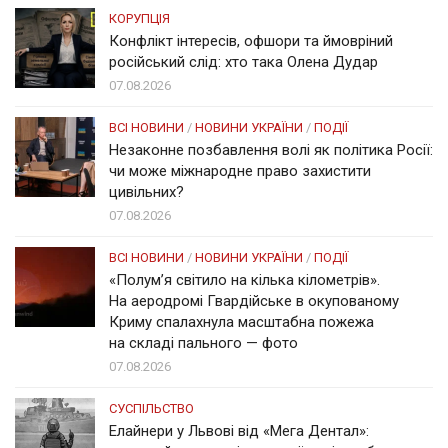
КОРУПЦІЯ
Конфлікт інтересів, офшори та ймовріний
російський слід: хто така Олена Дудар
07.08.2026
ВСІ НОВИНИ
/
НОВИНИ УКРАЇНИ
/
ПОДІЇ
Незаконне позбавлення волі як політика Росії:
чи може міжнародне право захистити
цивільних?
07.08.2026
ВСІ НОВИНИ
/
НОВИНИ УКРАЇНИ
/
ПОДІЇ
«Полум’я світило на кілька кілометрів».
На аеродромі Гвардійське в окупованому
Криму спалахнула масштабна пожежа
на складі пального — фото
07.08.2026
СУСПІЛЬСТВО
Елайнери у Львові від «Мега Дентал»: