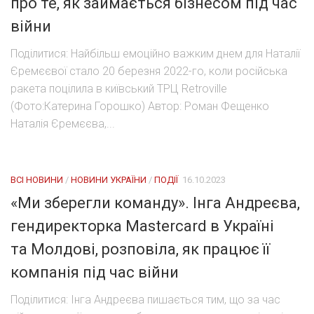
про те, як займається бізнесом під час
війни
Поділитися: Найбільш емоційно важким днем для Наталії
Єремєєвої стало 20 березня 2022-го, коли російська
ракета поцілила в київський ТРЦ Retroville
(Фото:Катерина Горошко) Автор: Роман Фещенко
Наталія Єремєєва,...
ВСІ НОВИНИ
/
НОВИНИ УКРАЇНИ
/
ПОДІЇ
16.10.2023
«Ми зберегли команду». Інга Андреєва,
гендиректорка Mastercard в Україні
та Молдові, розповіла, як працює її
компанія під час війни
Поділитися: Інга Андреєва пишається тим, що за час