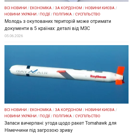
ВСІ НОВИНИ
/
ЕКОНОМІКА
/
ЗА КОРДОНОМ
/
НОВИНИ КИЄВА
/
НОВИНИ УКРАЇНИ
/
ПОДІЇ
/
ПОЛІТИКА
/
СУСПІЛЬСТВО
Молодь з окупованих територій може отримати
документи в 5 країнах: деталі від МЗС
05.06.2026
ВСІ НОВИНИ
/
ЕКОНОМІКА
/
ЗА КОРДОНОМ
/
НОВИНИ КИЄВА
/
НОВИНИ УКРАЇНИ
/
ПОДІЇ
/
ПОЛІТИКА
/
СУСПІЛЬСТВО
Запаси вичерпані: угода щодо ракет Tomahawk для
Німеччини під загрозою зриву