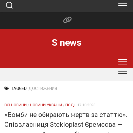
Skip
to
content
S news
TAGGED:
ДОСТИЖЕНИЯ
ВСІ НОВИНИ
/
НОВИНИ УКРАЇНИ
/
ПОДІЇ
17.10.2023
«Бомби не обирають жертв за статтю».
Співвласниця Stekloplast Єремєєва —