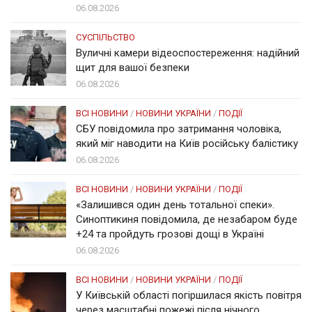
06.08.2026
СУСПІЛЬСТВО
Вуличні камери відеоспостереження: надійний
щит для вашої безпеки
06.08.2026
ВСІ НОВИНИ
/
НОВИНИ УКРАЇНИ
/
ПОДІЇ
СБУ повідомила про затримання чоловіка,
який міг наводити на Київ російську балістику
06.08.2026
ВСІ НОВИНИ
/
НОВИНИ УКРАЇНИ
/
ПОДІЇ
«Залишився один день тотальної спеки».
Синоптикиня повідомила, де незабаром буде
+24 та пройдуть грозові дощі в Україні
06.08.2026
ВСІ НОВИНИ
/
НОВИНИ УКРАЇНИ
/
ПОДІЇ
У Київській області погіршилася якість повітря
через масштабні пожежі після нічного