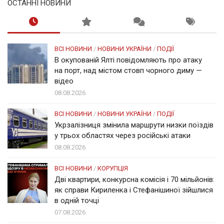
ОСТАННІ НОВИНИ
ВСІ НОВИНИ
/
НОВИНИ УКРАЇНИ
/
ПОДІЇ
В окупованій Ялті повідомляють про атаку
на порт, над містом стовп чорного диму —
відео
08.08.2026
ВСІ НОВИНИ
/
НОВИНИ УКРАЇНИ
/
ПОДІЇ
Укрзалізниця змінила маршрути низки поїздів
у трьох областях через російські атаки
08.08.2026
ВСІ НОВИНИ
/
КОРУПЦІЯ
Дві квартири, конкурсна комісія і 70 мільйонів:
як справи Кириленка і Стефанішиної зійшлися
в одній точці
07.08.2026