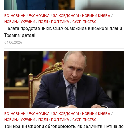
ВСІ НОВИНИ
/
ЕКОНОМІКА
/
ЗА КОРДОНОМ
/
НОВИНИ КИЄВА
/
НОВИНИ УКРАЇНИ
/
ПОДІЇ
/
ПОЛІТИКА
/
СУСПІЛЬСТВО
Палата представників США обмежила військові плани
Трампа: деталі
04.06.2026
ВСІ НОВИНИ
/
ЕКОНОМІКА
/
ЗА КОРДОНОМ
/
НОВИНИ КИЄВА
/
НОВИНИ УКРАЇНИ
/
ПОДІЇ
/
ПОЛІТИКА
/
СУСПІЛЬСТВО
Три країни Європи обговорюють, як залучити Путіна до