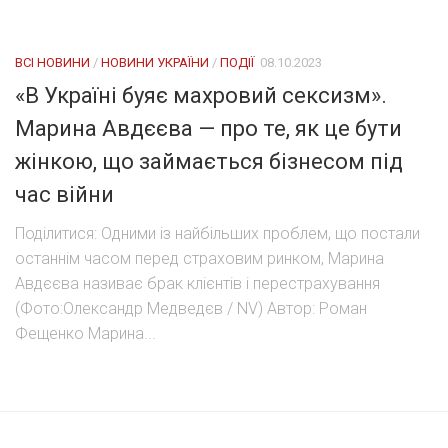
ВСІ НОВИНИ
/
НОВИНИ УКРАЇНИ
/
ПОДІЇ
08.10.2023
«В Україні буяє махровий сексизм».
Марина Авдєєва — про те, як це бути
жінкою, що займається бізнесом під
час війни
Поділитися: Одними із найбільших проблем, що постали
останнім часом перед страховим ринком, Марина
Авдєєва називає брак клієнтів і перестрахування
(Фото:Олександр Медведєв / NV) Автор: Роман
Фещенко Марина...