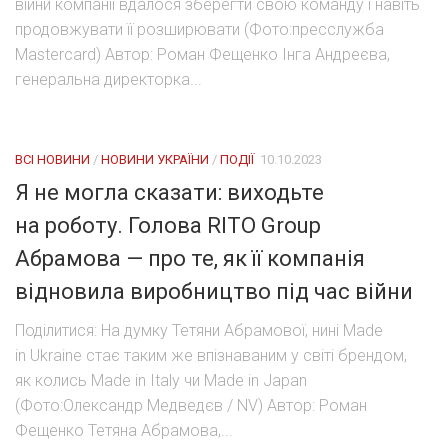
війни компанії вдалося зберегти свою команду і навіть
продовжувати її розширювати (Фото:пресслужба
Mastercard) Автор: Роман Фещенко Інга Андреєва,
генеральна директорка...
ВСІ НОВИНИ
/
НОВИНИ УКРАЇНИ
/
ПОДІЇ
10.10.2023
Я не могла сказати: виходьте
на роботу. Голова RITO Group
Абрамова — про те, як її компанія
відновила виробництво під час війни
Поділитися: На думку Тетяни Абрамової, нині Made
in Ukraine стає таким же впізнаваним у світі брендом,
як колись Made in Italy чи Made in Japan
(Фото:Олександр Медведєв / NV) Автор: Роман
Фещенко Тетяна Абрамова,...