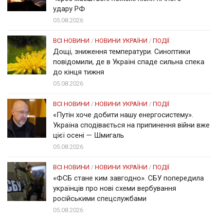
удару РФ
05.08.2026
ВСІ НОВИНИ
/
НОВИНИ УКРАЇНИ
/
ПОДІЇ
Дощі, зниження температури. Синоптики
повідомили, де в Україні спаде сильна спека
до кінця тижня
05.08.2026
ВСІ НОВИНИ
/
НОВИНИ УКРАЇНИ
/
ПОДІЇ
«Путін хоче добити нашу енергосистему».
Україна сподівається на припинення війни вже
цієї осені — Шмигаль
05.08.2026
ВСІ НОВИНИ
/
НОВИНИ УКРАЇНИ
/
ПОДІЇ
«ФСБ стане ким завгодно». СБУ попередила
українців про нові схеми вербування
російськими спецслужбами
05.08.2026