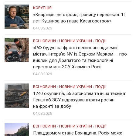
КОРУПЦІЯ
«Квартиры не строил, границу пересекал: 11
лет Кушнира во главе Киевгорстроя»
04.08.2026
ВСІ НОВИНИ
/
НОВИНИ УКРАЇНИ
/
ПОДІЇ
«РФ будує на фронті величезні підземні
міста». Інтерв’ю NV із Сержем Марком — про
виклик для Драпатого та технологічні
перегони між ЗСУ й армією Росії
04.08.2026
ВСІ НОВИНИ
/
НОВИНИ УКРАЇНИ
/
ПОДІЇ
1240 окупантів, 55 артсистем та інша техніка:
Генштаб ЗСУ підрахував втрати росіян
на фронті за добу
04.08.2026
ВСІ НОВИНИ
/
НОВИНИ УКРАЇНИ
/
ПОДІЇ
Плацдармом стане Брянщина. Росія може