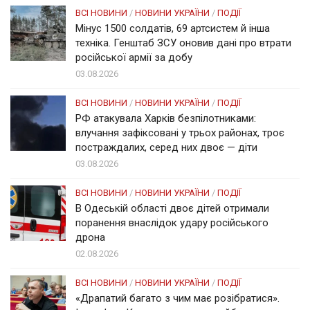
ВСІ НОВИНИ
/
НОВИНИ УКРАЇНИ
/
ПОДІЇ
Мінус 1500 солдатів, 69 артсистем й інша
техніка. Генштаб ЗСУ оновив дані про втрати
російської армії за добу
03.08.2026
ВСІ НОВИНИ
/
НОВИНИ УКРАЇНИ
/
ПОДІЇ
РФ атакувала Харків безпілотниками:
влучання зафіксовані у трьох районах, троє
постраждалих, серед них двоє — діти
03.08.2026
ВСІ НОВИНИ
/
НОВИНИ УКРАЇНИ
/
ПОДІЇ
В Одеській області двоє дітей отримали
поранення внаслідок удару російського
дрона
02.08.2026
ВСІ НОВИНИ
/
НОВИНИ УКРАЇНИ
/
ПОДІЇ
«Драпатий багато з чим має розібратися».