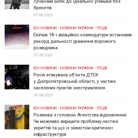
сучасний шлях до ідеальної усмішки без
брекетів
07.08.2026
ВСІ НОВИНИ
/
НОВИНИ УКРАЇНИ
/
ПОДІЇ
Екіпаж 18-ї авіаційної комендатури встановив
рекорд дальності ураження ворожого
розвідника
07.08.2026
ВСІ НОВИНИ
/
НОВИНИ УКРАЇНИ
/
ПОДІЇ
Росія атакувала об’єкти ДТЕК
у Дніпропетровській області, у частині
населених пунктів знеструмлення
06.08.2026
ВСІ НОВИНИ
/
НОВИНИ УКРАЇНИ
/
ПОДІЇ
Розмова з головою Агентства відновлення.
Чи можливо вирішити проблему нестачі
укриттів та що із захистом критичної
інфраструктури