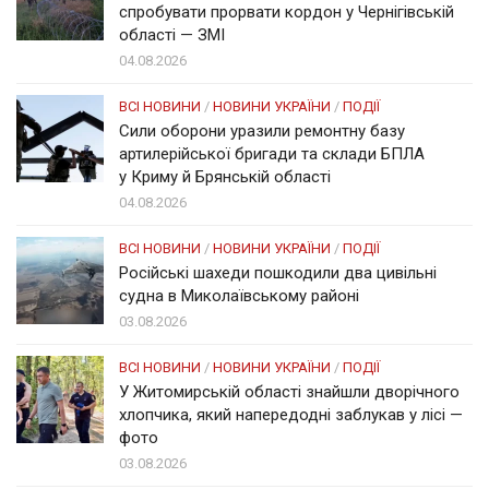
спробувати прорвати кордон у Чернігівській
області — ЗМІ
04.08.2026
ВСІ НОВИНИ
/
НОВИНИ УКРАЇНИ
/
ПОДІЇ
Сили оборони уразили ремонтну базу
артилерійської бригади та склади БПЛА
у Криму й Брянській області
04.08.2026
ВСІ НОВИНИ
/
НОВИНИ УКРАЇНИ
/
ПОДІЇ
Російські шахеди пошкодили два цивільні
судна в Миколаївському районі
03.08.2026
ВСІ НОВИНИ
/
НОВИНИ УКРАЇНИ
/
ПОДІЇ
У Житомирській області знайшли дворічного
хлопчика, який напередодні заблукав у лісі —
фото
03.08.2026