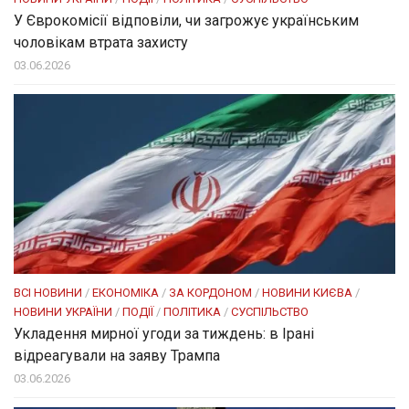
У Єврокомісії відповіли, чи загрожує українським
чоловікам втрата захисту
03.06.2026
ВСІ НОВИНИ
/
ЕКОНОМІКА
/
ЗА КОРДОНОМ
/
НОВИНИ КИЄВА
/
НОВИНИ УКРАЇНИ
/
ПОДІЇ
/
ПОЛІТИКА
/
СУСПІЛЬСТВО
Укладення мирної угоди за тиждень: в Ірані
відреагували на заяву Трампа
03.06.2026