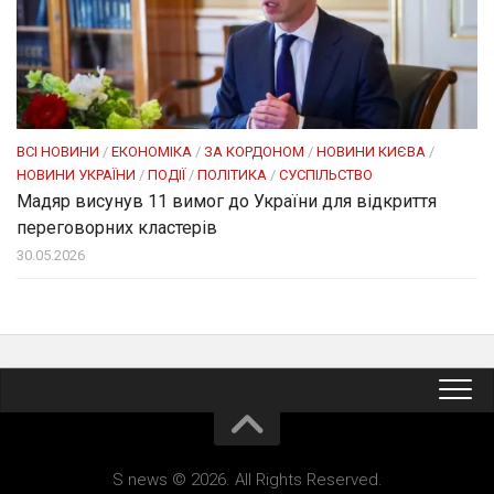
ВСІ НОВИНИ
/
ЕКОНОМІКА
/
ЗА КОРДОНОМ
/
НОВИНИ КИЄВА
/
НОВИНИ УКРАЇНИ
/
ПОДІЇ
/
ПОЛІТИКА
/
СУСПІЛЬСТВО
Мадяр висунув 11 вимог до України для відкриття
переговорних кластерів
30.05.2026
S news © 2026. All Rights Reserved.