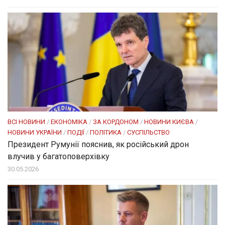
ВСІ НОВИНИ
/
ЕКОНОМІКА
/
ЗА КОРДОНОМ
/
НОВИНИ КИЄВА
/
НОВИНИ УКРАЇНИ
/
ПОДІЇ
/
ПОЛІТИКА
/
СУСПІЛЬСТВО
Президент Румунії пояснив, як російський дрон
влучив у багатоповерхівку
30.05.2026