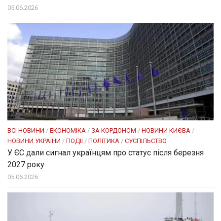
05.06.2026
ВСІ НОВИНИ
/
ЕКОНОМІКА
/
ЗА КОРДОНОМ
/
НОВИНИ КИЄВА
/
НОВИНИ УКРАЇНИ
/
ПОДІЇ
/
ПОЛІТИКА
/
СУСПІЛЬСТВО
У ЄС дали сигнал українцям про статус після березня
2027 року
05.06.2026