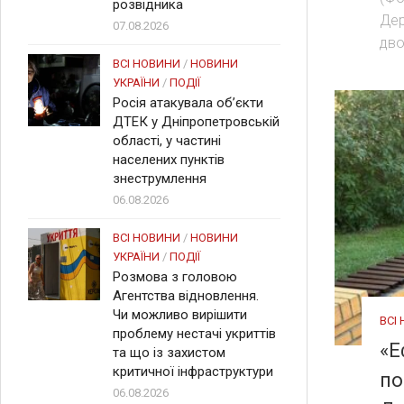
розвідника
Дер
07.08.2026
дво
ВСІ НОВИНИ
/
НОВИНИ
УКРАЇНИ
/
ПОДІЇ
Росія атакувала об’єкти
ДТЕК у Дніпропетровській
області, у частині
населених пунктів
знеструмлення
06.08.2026
ВСІ НОВИНИ
/
НОВИНИ
УКРАЇНИ
/
ПОДІЇ
Розмова з головою
Агентства відновлення.
Чи можливо вирішити
ВСІ
проблему нестачі укриттів
«Е
та що із захистом
критичної інфраструктури
по
06.08.2026