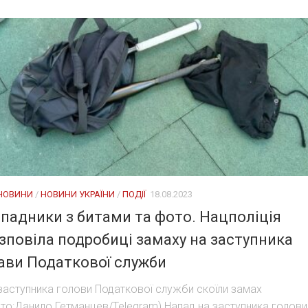
 НОВИНИ
/
НОВИНИ УКРАЇНИ
/
ПОДІЇ
18.08.2023
падники з битами та фото. Нацполіція
зповіла подробиці замаху на заступника
ави Податкової служби
заступника голови Податкової служби скоїли замах
то:Данило Гетманцев/Telegram) Напад на заступника голови