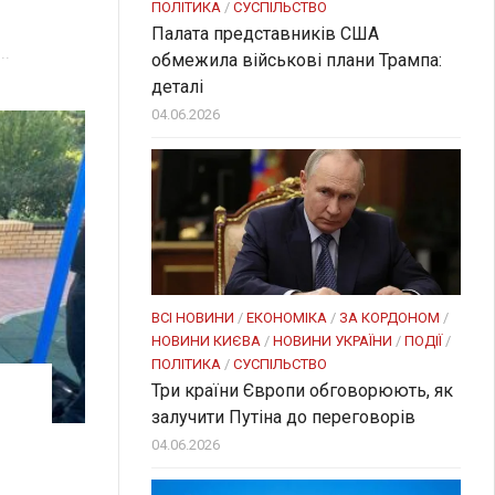
ПОЛІТИКА
/
СУСПІЛЬСТВО
Палата представників США
..
обмежила військові плани Трампа:
деталі
04.06.2026
ВСІ НОВИНИ
/
ЕКОНОМІКА
/
ЗА КОРДОНОМ
/
НОВИНИ КИЄВА
/
НОВИНИ УКРАЇНИ
/
ПОДІЇ
/
ПОЛІТИКА
/
СУСПІЛЬСТВО
Три країни Європи обговорюють, як
залучити Путіна до переговорів
04.06.2026