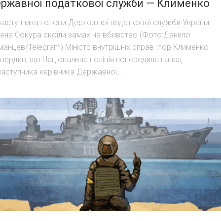
ржавної податкової служби — Клименко
заступника голови Державної податкової служби України
ена Сокура скоїли замах на вбивство (Фото:Данило
манцев/Telegram) Міністр внутрішніх справ Ігор Клименко
твердив, що Національна поліція попередила напад
заступника керівника Державної...