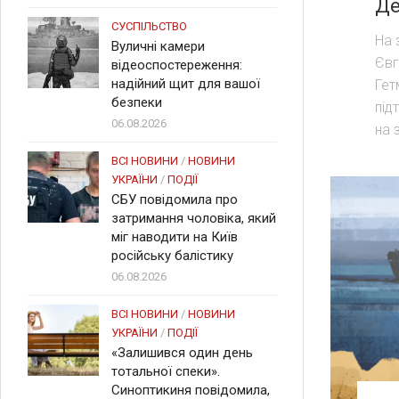
Де
СУСПІЛЬСТВО
На 
Вуличні камери
Євг
відеоспостереження:
надійний щит для вашої
Гет
безпеки
під
06.08.2026
на 
ВСІ НОВИНИ
/
НОВИНИ
УКРАЇНИ
/
ПОДІЇ
СБУ повідомила про
затримання чоловіка, який
міг наводити на Київ
російську балістику
06.08.2026
ВСІ НОВИНИ
/
НОВИНИ
УКРАЇНИ
/
ПОДІЇ
«Залишився один день
тотальної спеки».
Синоптикиня повідомила,