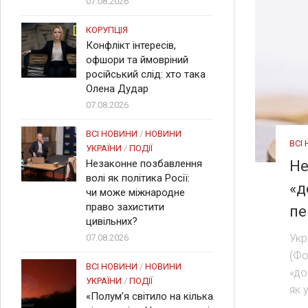
07.08.2026
КОРУПЦІЯ
Конфлікт інтересів,
офшори та ймовріний
російський слід: хто така
Олена Дудар
07.08.2026
ВСІ НОВИНИ
/
НОВИНИ
ВСІ
УКРАЇНИ
/
ПОДІЇ
Незаконне позбавлення
Не
волі як політика Росії:
«д
чи може міжнародне
право захистити
пе
цивільних?
Укр
07.08.2026
(Фо
ВСІ НОВИНИ
/
НОВИНИ
«до
УКРАЇНИ
/
ПОДІЇ
як 
«Полум’я світило на кілька