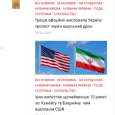
ВСІ НОВИНИ
/
ЕКОНОМІКА
/
ЗА КОРДОНОМ
/
НОВИНИ КИЄВА
/
НОВИНИ УКРАЇНИ
/
ПОДІЇ
/
ПОЛІТИКА
/
СУСПІЛЬСТВО
Греція офіційно висловила Україні
протест через морський дрон
04.06.2026
о...
ВСІ НОВИНИ
/
ЕКОНОМІКА
/
ЗА КОРДОНОМ
/
НОВИНИ КИЄВА
/
НОВИНИ УКРАЇНИ
/
ПОДІЇ
/
ПОЛІТИКА
/
СУСПІЛЬСТВО
Іран випустив щонайменше 10 ракет
по Кувейту та Бахрейну: чим
відповіли США