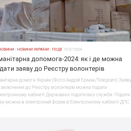
 НОВИНИ
/
НОВИНИ УКРАЇНИ
/
ПОДІЇ
15.07.2024
манітарна допомога-2024: як і де можна
дати заяву до Реєстру волонтерів
анітарна домога Україні (Фото:Андрій Єрмак/Telegram) Заяв
 включення до Реєстру волонтерів можна подати
лектронному кабінеті Державної податкової служби. Подати
ву можна в електронній формі в Електронному кабінеті ДПС..