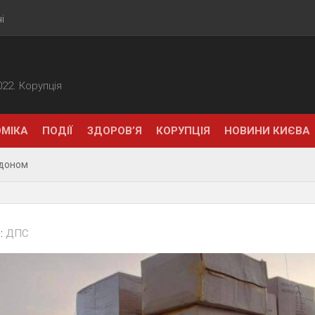
і
2022. Корупція
МІКА
ПОДІЇ
ЗДОРОВ’Я
КОРУПЦІЯ
НОВИНИ КИЄВА
рдоном
:
ДПС