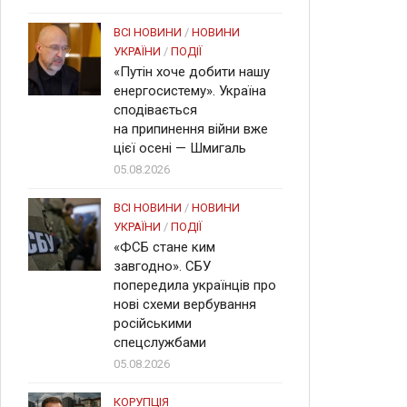
ВСІ НОВИНИ
/
НОВИНИ
УКРАЇНИ
/
ПОДІЇ
«Путін хоче добити нашу
енергосистему». Україна
сподівається
на припинення війни вже
цієї осені — Шмигаль
05.08.2026
ВСІ НОВИНИ
/
НОВИНИ
УКРАЇНИ
/
ПОДІЇ
«ФСБ стане ким
завгодно». СБУ
попередила українців про
нові схеми вербування
російськими
спецслужбами
05.08.2026
КОРУПЦІЯ