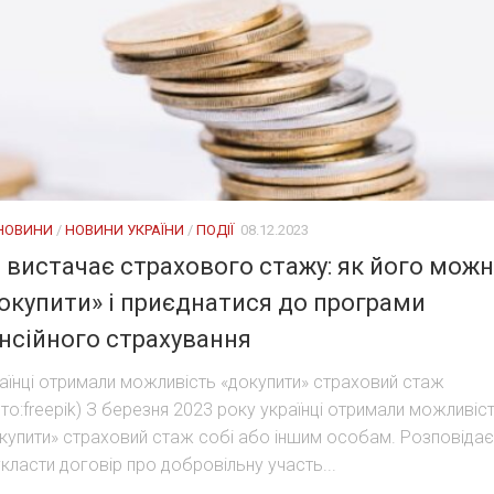
 НОВИНИ
/
НОВИНИ УКРАЇНИ
/
ПОДІЇ
08.12.2023
 вистачає страхового стажу: як його мож
окупити» і приєднатися до програми
нсійного страхування
аїнці отримали можливість «докупити» страховий стаж
то:freepik) З березня 2023 року українці отримали можливіс
купити» страховий стаж собі або іншим особам. Розповідає
укласти договір про добровільну участь...