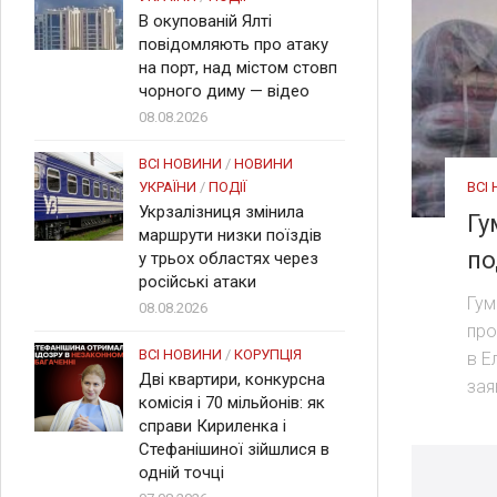
В окупованій Ялті
повідомляють про атаку
на порт, над містом стовп
чорного диму — відео
08.08.2026
ВСІ НОВИНИ
/
НОВИНИ
ВСІ
УКРАЇНИ
/
ПОДІЇ
Укрзалізниця змінила
Гу
маршрути низки поїздів
по
у трьох областях через
російські атаки
Гум
08.08.2026
про
ВСІ НОВИНИ
/
КОРУПЦІЯ
в Е
Дві квартири, конкурсна
зая
комісія і 70 мільйонів: як
справи Кириленка і
Стефанішиної зійшлися в
одній точці