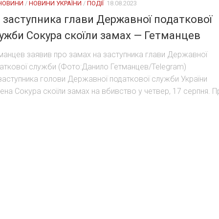
 НОВИНИ
/
НОВИНИ УКРАЇНИ
/
ПОДІЇ
18.08.2023
 заступника глави Державної податкової
ужби Сокура скоїли замах — Гетманцев
манцев заявив про замах на заступника глави Державної
аткової служби (Фото:Данило Гетманцев/Telegram)
заступника голови Державної податкової служби України
ена Сокура скоїли замах на вбивство у четвер, 17 серпня. Пр