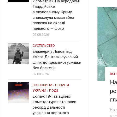
кілометрів». На аеродромі
Гвардійське
в окупованому Криму
спалахнула масштабна
пожежа на складі
пального — фото
07.08.2026
СУСПІЛЬСТВО
Елайнери у Львові від
«Мега Дентал»: сучасний
шлях до ідеальної усмішки
без брекетів
ВСІ
07.08.2026
На
ВСІ НОВИНИ
/
НОВИНИ
ро
УКРАЇНИ
/
ПОДІЇ
Екіпаж 18-ї авіаційної
гл
комендатури встановив
рекорд дальності
На 
ураження ворожого
(Фо