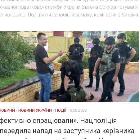
жавної податкової служби України Євгена Сокура готували
є чоловіків. Поліціянти запобігли замаху, коли вони з битами.
 НОВИНИ
/
НОВИНИ УКРАЇНИ
/
ПОДІЇ
18.08.2023
фективно спрацювали». Нацполіція
передила напад на заступника керівника