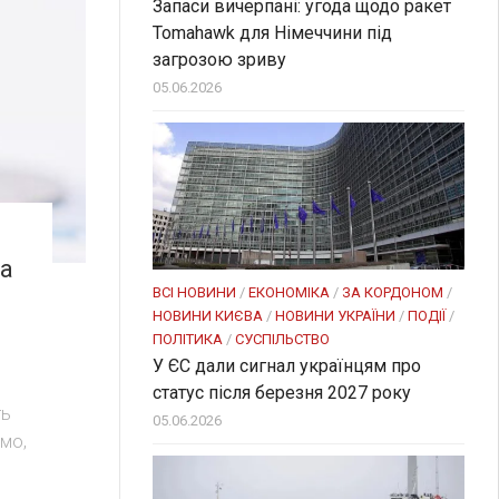
Запаси вичерпані: угода щодо ракет
Tomahawk для Німеччини під
загрозою зриву
05.06.2026
на
ВСІ НОВИНИ
/
ЕКОНОМІКА
/
ЗА КОРДОНОМ
/
НОВИНИ КИЄВА
/
НОВИНИ УКРАЇНИ
/
ПОДІЇ
/
ПОЛІТИКА
/
СУСПІЛЬСТВО
У ЄС дали сигнал українцям про
статус після березня 2027 року
ть
05.06.2026
мо,