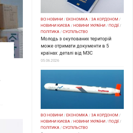
ВСІ НОВИНИ
/
ЕКОНОМІКА
/
ЗА КОРДОНОМ
/
НОВИНИ КИЄВА
/
НОВИНИ УКРАЇНИ
/
ПОДІЇ
/
ПОЛІТИКА
/
СУСПІЛЬСТВО
Молодь з окупованих територій
може отримати документи в 5
країнах: деталі від МЗС
05.06.2026
у
..
ВСІ НОВИНИ
/
ЕКОНОМІКА
/
ЗА КОРДОНОМ
/
НОВИНИ КИЄВА
/
НОВИНИ УКРАЇНИ
/
ПОДІЇ
/
ПОЛІТИКА
/
СУСПІЛЬСТВО