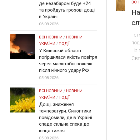
ВСІ
де незабаром буде +24
та пройдуть грозові дощі
На
в Україні
сл
06.08.2026
Гет
ВСІ НОВИНИ
/
НОВИНИ
под
УКРАЇНИ
/
ПОДІЇ
На 
У Київській області
погіршилася якість повітря
Євг
через масштабні пожежі
після нічного удару РФ
05.08.2026
ВСІ НОВИНИ
/
НОВИНИ
УКРАЇНИ
/
ПОДІЇ
Дощі, зниження
температури. Синоптики
повідомили, де в Україні
спаде сильна спека до
кінця тижня
05.08.2026