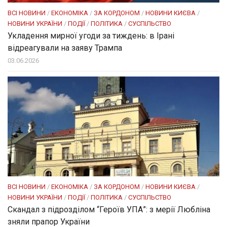
ВСІ НОВИНИ
/
ЕКОНОМІКА
/
ЗА КОРДОНОМ
/
НОВИНИ КИЄВА
/
НОВИНИ УКРАЇНИ
/
ПОДІЇ
/
ПОЛІТИКА
/
СУСПІЛЬСТВО
Укладення мирної угоди за тиждень: в Ірані
відреагували на заяву Трампа
03.06.2026
ВСІ НОВИНИ
/
ЕКОНОМІКА
/
ЗА КОРДОНОМ
/
НОВИНИ КИЄВА
/
НОВИНИ УКРАЇНИ
/
ПОДІЇ
/
ПОЛІТИКА
/
СУСПІЛЬСТВО
Скандал з підрозділом “Героїв УПА”: з мерії Любліна
зняли прапор України