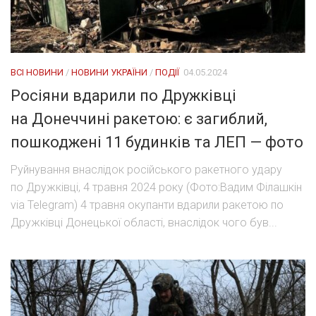
ВСІ НОВИНИ
/
НОВИНИ УКРАЇНИ
/
ПОДІЇ
04.05.2024
Росіяни вдарили по Дружківці
на Донеччині ракетою: є загиблий,
пошкоджені 11 будинків та ЛЕП — фото
Руйнування внаслідок російського ракетного удару
по Дружківці, 4 травня 2024 року (Фото:Вадим Філашкін
via Telegram) 4 травня окупанти вдарили ракетою по
Дружківці Донецької області, внаслідок чого був...