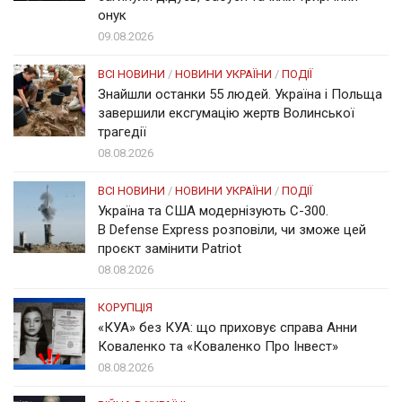
онук
09.08.2026
ВСІ НОВИНИ
/
НОВИНИ УКРАЇНИ
/
ПОДІЇ
Знайшли останки 55 людей. Україна і Польща
завершили ексгумацію жертв Волинської
трагедії
08.08.2026
ВСІ НОВИНИ
/
НОВИНИ УКРАЇНИ
/
ПОДІЇ
Україна та США модернізують С-300.
В Defense Express розповіли, чи зможе цей
проєкт замінити Patriot
08.08.2026
КОРУПЦІЯ
«КУА» без КУА: що приховує справа Анни
Коваленко та «Коваленко Про Інвест»
08.08.2026