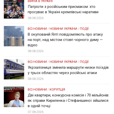
ВІЙНА В УКРАЇНІ
Патріоти з російським присмаком: хто
просуває в Україні кремлівські наративи
08.08.2026
ВСІ НОВИНИ
/
НОВИНИ УКРАЇНИ
/
ПОДІЇ
В окупованій Ялті повідомляють про атаку
на порт, над містом стовп чорного диму —
відео
08.08.2026
ВСІ НОВИНИ
/
НОВИНИ УКРАЇНИ
/
ПОДІЇ
Укрзалізниця змінила маршрути низки поїздів
у трьох областях через російські атаки
08.08.2026
ВСІ НОВИНИ
/
КОРУПЦІЯ
Дві квартири, конкурсна комісія і 70 мільйонів:
як справи Кириленка і Стефанішиної зійшлися
в одній точці
07.08.2026