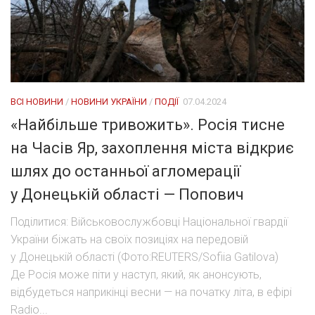
ВСІ НОВИНИ
/
НОВИНИ УКРАЇНИ
/
ПОДІЇ
07.04.2024
«Найбільше тривожить». Росія тисне
на Часів Яр, захоплення міста відкриє
шлях до останньої агломерації
у Донецькій області — Попович
Поділитися: Військовослужбовці Національної гвардії
України біжать на своїх позиціях на передовій
у Донецькій області (Фото:REUTERS/Sofiia Gatilova)
Де Росія може піти у наступ, який, як анонсують,
відбудеться наприкінці весни — на початку літа, в ефірі
Radio...