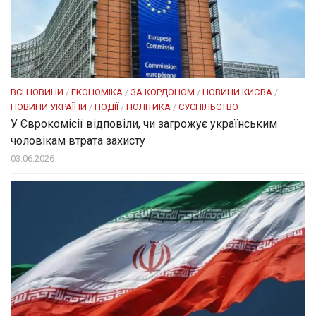
ВСІ НОВИНИ
/
ЕКОНОМІКА
/
ЗА КОРДОНОМ
/
НОВИНИ КИЄВА
/
НОВИНИ УКРАЇНИ
/
ПОДІЇ
/
ПОЛІТИКА
/
СУСПІЛЬСТВО
У Єврокомісії відповіли, чи загрожує українським
чоловікам втрата захисту
03.06.2026