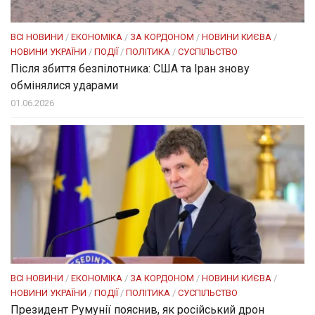
ВСІ НОВИНИ
/
ЕКОНОМІКА
/
ЗА КОРДОНОМ
/
НОВИНИ КИЄВА
/
НОВИНИ УКРАЇНИ
/
ПОДІЇ
/
ПОЛІТИКА
/
СУСПІЛЬСТВО
Після збиття безпілотника: США та Іран знову
обмінялися ударами
01.06.2026
ВСІ НОВИНИ
/
ЕКОНОМІКА
/
ЗА КОРДОНОМ
/
НОВИНИ КИЄВА
/
НОВИНИ УКРАЇНИ
/
ПОДІЇ
/
ПОЛІТИКА
/
СУСПІЛЬСТВО
Президент Румунії пояснив, як російський дрон