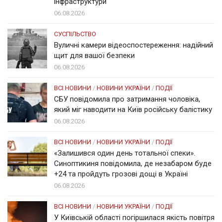
інфраструктури
06.08.2026
СУСПІЛЬСТВО
Вуличні камери відеоспостереження: надійний
щит для вашої безпеки
06.08.2026
ВСІ НОВИНИ
/
НОВИНИ УКРАЇНИ
/
ПОДІЇ
СБУ повідомила про затримання чоловіка,
який міг наводити на Київ російську балістику
06.08.2026
ВСІ НОВИНИ
/
НОВИНИ УКРАЇНИ
/
ПОДІЇ
«Залишився один день тотальної спеки».
Синоптикиня повідомила, де незабаром буде
+24 та пройдуть грозові дощі в Україні
06.08.2026
ВСІ НОВИНИ
/
НОВИНИ УКРАЇНИ
/
ПОДІЇ
У Київській області погіршилася якість повітря