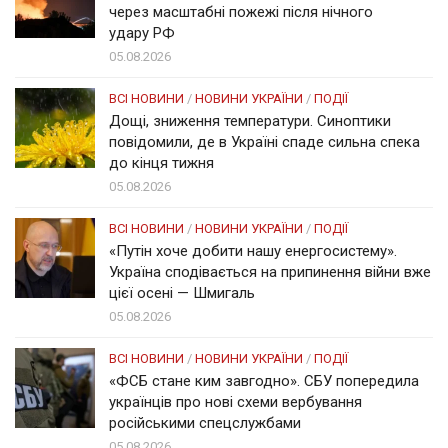
через масштабні пожежі після нічного
удару РФ
05.08.2026
ВСІ НОВИНИ
/
НОВИНИ УКРАЇНИ
/
ПОДІЇ
Дощі, зниження температури. Синоптики
повідомили, де в Україні спаде сильна спека
до кінця тижня
05.08.2026
ВСІ НОВИНИ
/
НОВИНИ УКРАЇНИ
/
ПОДІЇ
«Путін хоче добити нашу енергосистему».
Україна сподівається на припинення війни вже
цієї осені — Шмигаль
05.08.2026
ВСІ НОВИНИ
/
НОВИНИ УКРАЇНИ
/
ПОДІЇ
«ФСБ стане ким завгодно». СБУ попередила
українців про нові схеми вербування
російськими спецслужбами
05.08.2026