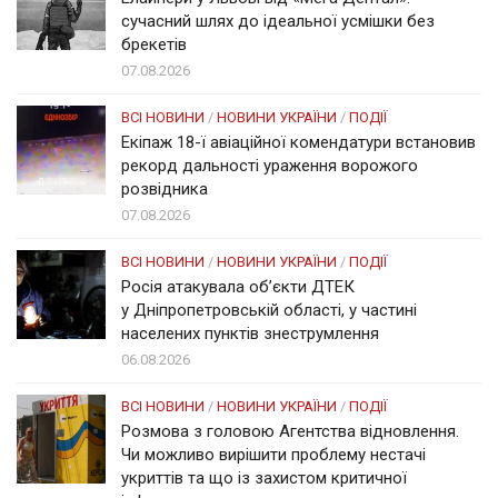
сучасний шлях до ідеальної усмішки без
брекетів
07.08.2026
ВСІ НОВИНИ
/
НОВИНИ УКРАЇНИ
/
ПОДІЇ
Екіпаж 18-ї авіаційної комендатури встановив
рекорд дальності ураження ворожого
розвідника
07.08.2026
ВСІ НОВИНИ
/
НОВИНИ УКРАЇНИ
/
ПОДІЇ
Росія атакувала об’єкти ДТЕК
у Дніпропетровській області, у частині
населених пунктів знеструмлення
06.08.2026
ВСІ НОВИНИ
/
НОВИНИ УКРАЇНИ
/
ПОДІЇ
Розмова з головою Агентства відновлення.
Чи можливо вирішити проблему нестачі
укриттів та що із захистом критичної