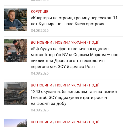
КОРУПЦІЯ
«Квартиры не строил, границу пересекал: 11
лет Кушнира во главе Киевгорстроя»
04.08.2026
ВСІ НОВИНИ
/
НОВИНИ УКРАЇНИ
/
ПОДІЇ
«РФ будує на фронті величезні підземні
міста». Інтерв’ю NV із Сержем Марком — про
виклик для Драпатого та технологічні
перегони між ЗСУ й армією Росії
04.08.2026
ВСІ НОВИНИ
/
НОВИНИ УКРАЇНИ
/
ПОДІЇ
1240 окупантів, 55 артсистем та інша техніка:
Генштаб ЗСУ підрахував втрати росіян
на фронті за добу
04.08.2026
ВСІ НОВИНИ
/
НОВИНИ УКРАЇНИ
/
ПОДІЇ