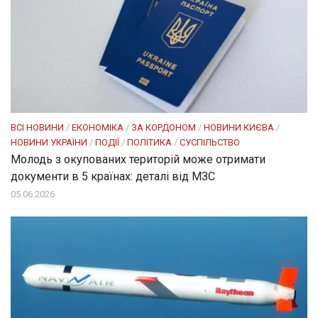
ВСІ НОВИНИ
/
ЕКОНОМІКА
/
ЗА КОРДОНОМ
/
НОВИНИ КИЄВА
/
НОВИНИ УКРАЇНИ
/
ПОДІЇ
/
ПОЛІТИКА
/
СУСПІЛЬСТВО
Молодь з окупованих територій може отримати
документи в 5 країнах: деталі від МЗС
05.06.2026