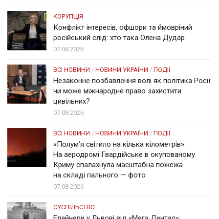
КОРУПЦІЯ
Конфлікт інтересів, офшори та ймовріний
російський слід: хто така Олена Дудар
07.08.2026
ВСІ НОВИНИ
/
НОВИНИ УКРАЇНИ
/
ПОДІЇ
Незаконне позбавлення волі як політика Росії:
чи може міжнародне право захистити
цивільних?
07.08.2026
ВСІ НОВИНИ
/
НОВИНИ УКРАЇНИ
/
ПОДІЇ
«Полум’я світило на кілька кілометрів».
На аеродромі Гвардійське в окупованому
Криму спалахнула масштабна пожежа
на складі пального — фото
07.08.2026
СУСПІЛЬСТВО
Елайнери у Львові від «Мега Дентал»: