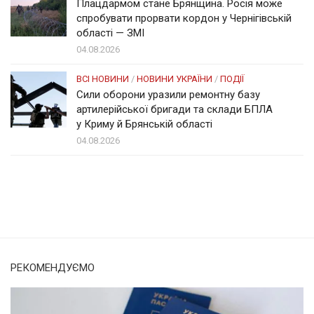
Плацдармом стане Брянщина. Росія може
спробувати прорвати кордон у Чернігівській
області — ЗМІ
04.08.2026
ВСІ НОВИНИ
/
НОВИНИ УКРАЇНИ
/
ПОДІЇ
Сили оборони уразили ремонтну базу
артилерійської бригади та склади БПЛА
у Криму й Брянській області
04.08.2026
Солом'янка
Наш Поділ
РЕКОМЕНДУЄМО