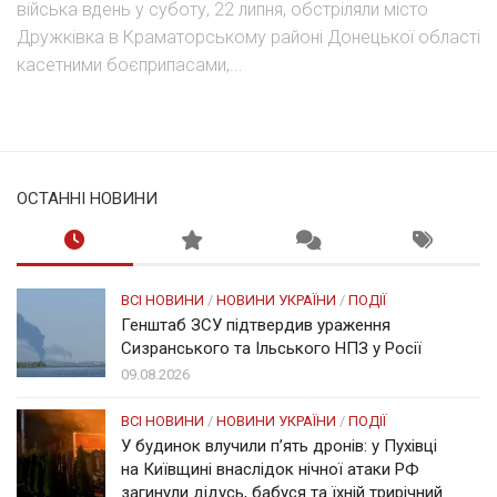
війська вдень у суботу, 22 липня, обстріляли місто
Дружківка в Краматорському районі Донецької області
касетними боєприпасами,...
ОСТАННІ НОВИНИ
ВСІ НОВИНИ
/
НОВИНИ УКРАЇНИ
/
ПОДІЇ
Генштаб ЗСУ підтвердив ураження
Сизранського та Ільського НПЗ у Росії
09.08.2026
ВСІ НОВИНИ
/
НОВИНИ УКРАЇНИ
/
ПОДІЇ
У будинок влучили п’ять дронів: у Пухівці
на Київщині внаслідок нічної атаки РФ
загинули дідусь, бабуся та їхній трирічний