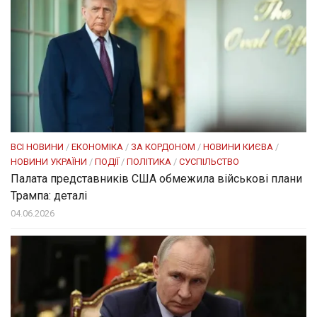
ВСІ НОВИНИ
/
ЕКОНОМІКА
/
ЗА КОРДОНОМ
/
НОВИНИ КИЄВА
/
НОВИНИ УКРАЇНИ
/
ПОДІЇ
/
ПОЛІТИКА
/
СУСПІЛЬСТВО
Палата представників США обмежила військові плани
Трампа: деталі
04.06.2026