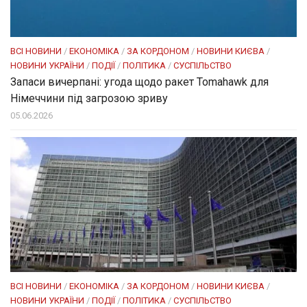
ВСІ НОВИНИ
/
ЕКОНОМІКА
/
ЗА КОРДОНОМ
/
НОВИНИ КИЄВА
/
НОВИНИ УКРАЇНИ
/
ПОДІЇ
/
ПОЛІТИКА
/
СУСПІЛЬСТВО
Запаси вичерпані: угода щодо ракет Tomahawk для
Німеччини під загрозою зриву
05.06.2026
ВСІ НОВИНИ
/
ЕКОНОМІКА
/
ЗА КОРДОНОМ
/
НОВИНИ КИЄВА
/
НОВИНИ УКРАЇНИ
/
ПОДІЇ
/
ПОЛІТИКА
/
СУСПІЛЬСТВО