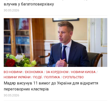
влучив у багатоповерхівку
30.05.2026
ВСІ НОВИНИ
/
ЕКОНОМІКА
/
ЗА КОРДОНОМ
/
НОВИНИ КИЄВА
/
НОВИНИ УКРАЇНИ
/
ПОДІЇ
/
ПОЛІТИКА
/
СУСПІЛЬСТВО
Мадяр висунув 11 вимог до України для відкриття
переговорних кластерів
30.05.2026