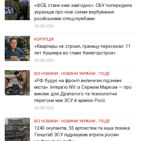
«ФСБ стане ким завгодно». СБУ попередила
українців про нові схеми вербування
російськими спецслужбами
05.08.2026
КОРУПЦІЯ
«Квартиры не строил, границу пересекал: 11
лет Кушнира во главе Киевгорстроя»
04.08.2026
ВСІ НОВИНИ
/
НОВИНИ УКРАЇНИ
/
ПОДІЇ
«РФ будує на фронті величезні підземні
міста». Інтерв’ю NV із Сержем Марком — про
виклик для Драпатого та технологічні
перегони між ЗСУ й армією Росії
04.08.2026
ВСІ НОВИНИ
/
НОВИНИ УКРАЇНИ
/
ПОДІЇ
1240 окупантів, 55 артсистем та інша техніка:
Генштаб ЗСУ підрахував втрати росіян