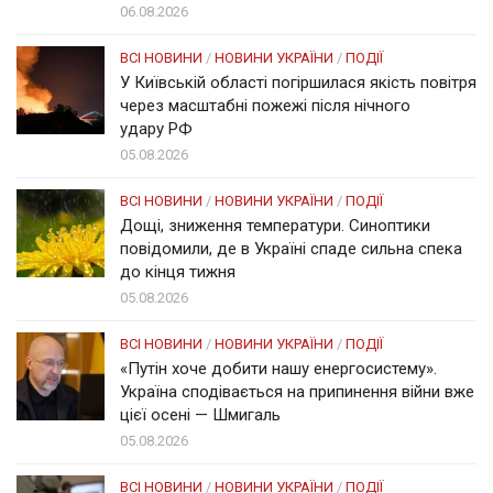
06.08.2026
ВСІ НОВИНИ
/
НОВИНИ УКРАЇНИ
/
ПОДІЇ
У Київській області погіршилася якість повітря
через масштабні пожежі після нічного
удару РФ
05.08.2026
ВСІ НОВИНИ
/
НОВИНИ УКРАЇНИ
/
ПОДІЇ
Дощі, зниження температури. Синоптики
повідомили, де в Україні спаде сильна спека
до кінця тижня
05.08.2026
ВСІ НОВИНИ
/
НОВИНИ УКРАЇНИ
/
ПОДІЇ
«Путін хоче добити нашу енергосистему».
Україна сподівається на припинення війни вже
цієї осені — Шмигаль
05.08.2026
ВСІ НОВИНИ
/
НОВИНИ УКРАЇНИ
/
ПОДІЇ