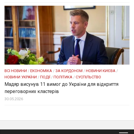
ВСІ НОВИНИ
/
ЕКОНОМІКА
/
ЗА КОРДОНОМ
/
НОВИНИ КИЄВА
/
НОВИНИ УКРАЇНИ
/
ПОДІЇ
/
ПОЛІТИКА
/
СУСПІЛЬСТВО
Мадяр висунув 11 вимог до України для відкриття
переговорних кластерів
30.05.2026