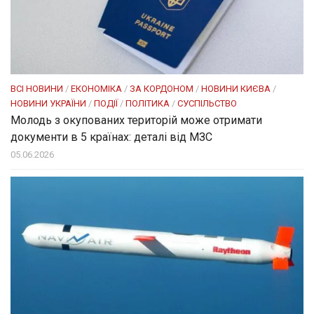
ВСІ НОВИНИ
/
ЕКОНОМІКА
/
ЗА КОРДОНОМ
/
НОВИНИ КИЄВА
/
НОВИНИ УКРАЇНИ
/
ПОДІЇ
/
ПОЛІТИКА
/
СУСПІЛЬСТВО
Молодь з окупованих територій може отримати
документи в 5 країнах: деталі від МЗС
05.06.2026