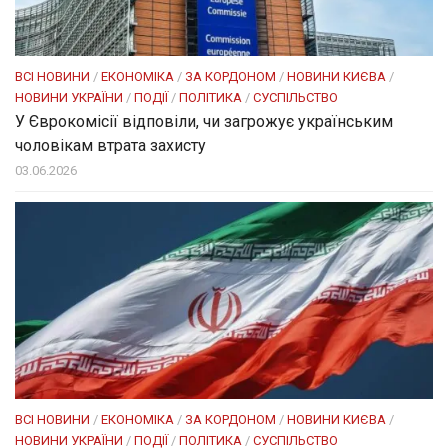
ВСІ НОВИНИ
/
ЕКОНОМІКА
/
ЗА КОРДОНОМ
/
НОВИНИ КИЄВА
/
НОВИНИ УКРАЇНИ
/
ПОДІЇ
/
ПОЛІТИКА
/
СУСПІЛЬСТВО
У Єврокомісії відповіли, чи загрожує українським
чоловікам втрата захисту
03.06.2026
ВСІ НОВИНИ
/
ЕКОНОМІКА
/
ЗА КОРДОНОМ
/
НОВИНИ КИЄВА
/
НОВИНИ УКРАЇНИ
/
ПОДІЇ
/
ПОЛІТИКА
/
СУСПІЛЬСТВО