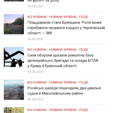
на фронті за добу
04.08.2026
ВСІ НОВИНИ
/
НОВИНИ УКРАЇНИ
/
ПОДІЇ
Плацдармом стане Брянщина. Росія може
спробувати прорвати кордон у Чернігівській
області — ЗМІ
04.08.2026
ВСІ НОВИНИ
/
НОВИНИ УКРАЇНИ
/
ПОДІЇ
Сили оборони уразили ремонтну базу
артилерійської бригади та склади БПЛА
у Криму й Брянській області
04.08.2026
ВСІ НОВИНИ
/
НОВИНИ УКРАЇНИ
/
ПОДІЇ
Російські шахеди пошкодили два цивільні
судна в Миколаївському районі
03.08.2026
ВСІ НОВИНИ
/
НОВИНИ УКРАЇНИ
/
ПОДІЇ