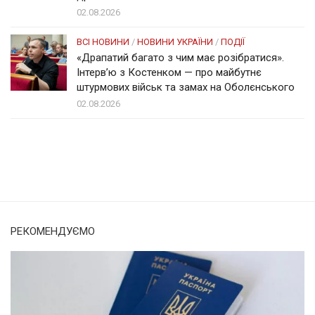
02.08.2026
ВСІ НОВИНИ
/
НОВИНИ УКРАЇНИ
/
ПОДІЇ
«Драпатий багато з чим має розібратися».
Інтерв’ю з Костенком — про майбутнє
штурмових військ та замах на Оболєнського
02.08.2026
Солом'янка
Наш Поділ
РЕКОМЕНДУЄМО