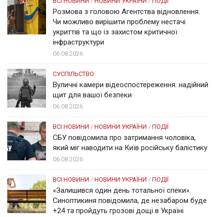
ВСІ НОВИНИ
/
НОВИНИ УКРАЇНИ
/
ПОДІЇ
Розмова з головою Агентства відновлення.
Чи можливо вирішити проблему нестачі
укриттів та що із захистом критичної
інфраструктури
06.08.2026
СУСПІЛЬСТВО
Вуличні камери відеоспостереження: надійний
щит для вашої безпеки
06.08.2026
ВСІ НОВИНИ
/
НОВИНИ УКРАЇНИ
/
ПОДІЇ
СБУ повідомила про затримання чоловіка,
який міг наводити на Київ російську балістику
06.08.2026
ВСІ НОВИНИ
/
НОВИНИ УКРАЇНИ
/
ПОДІЇ
«Залишився один день тотальної спеки».
Синоптикиня повідомила, де незабаром буде
+24 та пройдуть грозові дощі в Україні