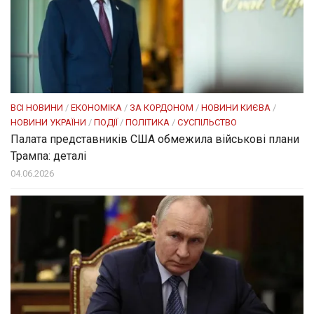
ВСІ НОВИНИ
/
ЕКОНОМІКА
/
ЗА КОРДОНОМ
/
НОВИНИ КИЄВА
/
НОВИНИ УКРАЇНИ
/
ПОДІЇ
/
ПОЛІТИКА
/
СУСПІЛЬСТВО
Палата представників США обмежила військові плани
Трампа: деталі
04.06.2026