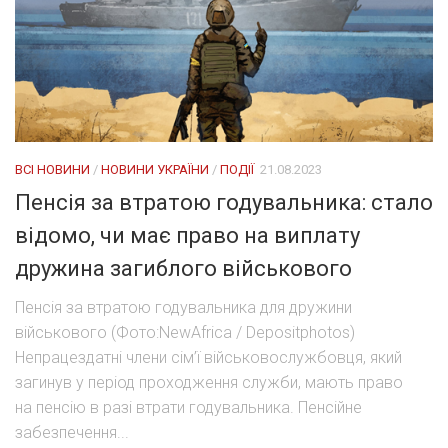
ВСІ НОВИНИ
/
НОВИНИ УКРАЇНИ
/
ПОДІЇ
21.08.2023
Пенсія за втратою годувальника: стало
відомо, чи має право на виплату
дружина загиблого військового
Пенсія за втратою годувальника для дружини
військового (Фото:NewAfrica / Depositphotos)
Непрацездатні члени сім’ї військовослужбовця, який
загинув у період проходження служби, мають право
на пенсію в разі втрати годувальника. Пенсійне
забезпечення...