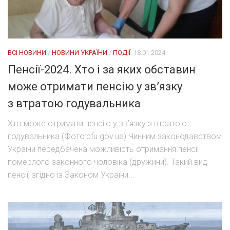
ВСІ НОВИНИ
/
НОВИНИ УКРАЇНИ
/
ПОДІЇ
18.01.2024
Пенсії-2024. Хто і за яких обставин
може отримати пенсію у зв’язку
з втратою годувальника
Хто може отримати пенсію у зв’язку з втратою
годувальника (Фото:pfu.gov.ua) Чинним законодавством
України передбачена можливість отримання пенсії
померлого законного чоловіка (дружини). Такий вид
пенсії, згідно із Законом України...