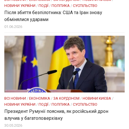
НОВИНИ УКРАЇНИ
/
ПОДІЇ
/
ПОЛІТИКА
/
СУСПІЛЬСТВО
Після збиття безпілотника: США та Іран знову
обмінялися ударами
01.06.2026
ВСІ НОВИНИ
/
ЕКОНОМІКА
/
ЗА КОРДОНОМ
/
НОВИНИ КИЄВА
/
НОВИНИ УКРАЇНИ
/
ПОДІЇ
/
ПОЛІТИКА
/
СУСПІЛЬСТВО
Президент Румунії пояснив, як російський дрон
влучив у багатоповерхівку
30.05.2026