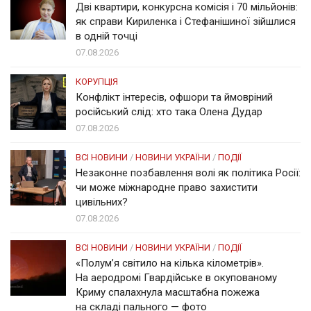
Дві квартири, конкурсна комісія і 70 мільйонів:
як справи Кириленка і Стефанішиної зійшлися
в одній точці
07.08.2026
КОРУПЦІЯ
Конфлікт інтересів, офшори та ймовріний
російський слід: хто така Олена Дудар
07.08.2026
ВСІ НОВИНИ
/
НОВИНИ УКРАЇНИ
/
ПОДІЇ
Незаконне позбавлення волі як політика Росії:
чи може міжнародне право захистити
цивільних?
07.08.2026
ВСІ НОВИНИ
/
НОВИНИ УКРАЇНИ
/
ПОДІЇ
«Полум’я світило на кілька кілометрів».
На аеродромі Гвардійське в окупованому
Криму спалахнула масштабна пожежа
на складі пального — фото