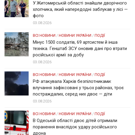
У Житомирській області знайшли дворічного
хлопчика, який напередодні заблукав у лісі —
фото
03.08.2026
ВСІ НОВИНИ
/
НОВИНИ УКРАЇНИ
/
ПОДІЇ
Мінус 1500 солдатів, 69 артсистем й інша
техніка. Генштаб ЗСУ оновив дані про втрати
російської армії за добу
03.08.2026
ВСІ НОВИНИ
/
НОВИНИ УКРАЇНИ
/
ПОДІЇ
РФ атакувала Харків безпілотниками:
влучання зафіксовані у трьох районах, троє
постраждалих, серед них двоє — діти
03.08.2026
ВСІ НОВИНИ
/
НОВИНИ УКРАЇНИ
/
ПОДІЇ
В Одеській області двоє дітей отримали
поранення внаслідок удару російського
дрона