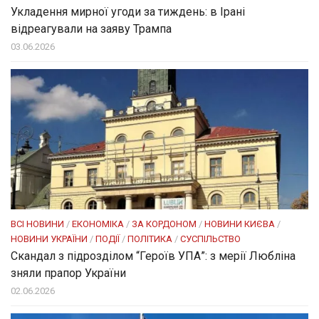
Укладення мирної угоди за тиждень: в Ірані
відреагували на заяву Трампа
03.06.2026
ВСІ НОВИНИ
/
ЕКОНОМІКА
/
ЗА КОРДОНОМ
/
НОВИНИ КИЄВА
/
НОВИНИ УКРАЇНИ
/
ПОДІЇ
/
ПОЛІТИКА
/
СУСПІЛЬСТВО
Скандал з підрозділом “Героїв УПА”: з мерії Любліна
зняли прапор України
02.06.2026