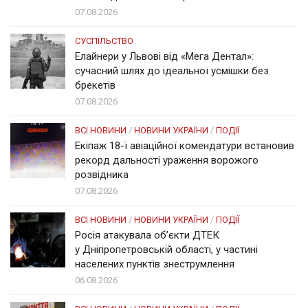
07.08.2026
СУСПІЛЬСТВО
Елайнери у Львові від «Мега Дентал»:
сучасний шлях до ідеальної усмішки без
брекетів
07.08.2026
ВСІ НОВИНИ
/
НОВИНИ УКРАЇНИ
/
ПОДІЇ
Екіпаж 18-ї авіаційної комендатури встановив
рекорд дальності ураження ворожого
розвідника
07.08.2026
ВСІ НОВИНИ
/
НОВИНИ УКРАЇНИ
/
ПОДІЇ
Росія атакувала об’єкти ДТЕК
у Дніпропетровській області, у частині
населених пунктів знеструмлення
06.08.2026