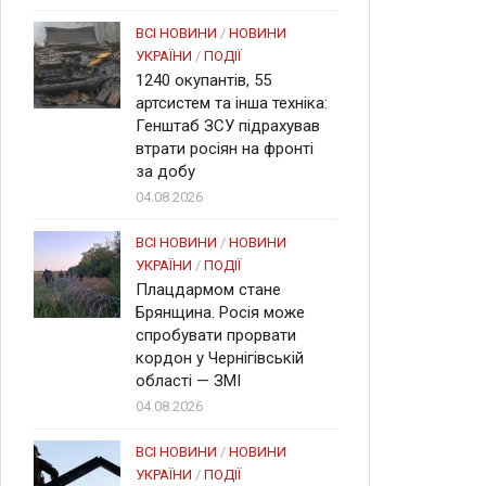
ВСІ НОВИНИ
/
НОВИНИ
УКРАЇНИ
/
ПОДІЇ
1240 окупантів, 55
артсистем та інша техніка:
Генштаб ЗСУ підрахував
втрати росіян на фронті
за добу
04.08.2026
ВСІ НОВИНИ
/
НОВИНИ
УКРАЇНИ
/
ПОДІЇ
Плацдармом стане
Брянщина. Росія може
спробувати прорвати
кордон у Чернігівській
області — ЗМІ
04.08.2026
ВСІ НОВИНИ
/
НОВИНИ
УКРАЇНИ
/
ПОДІЇ