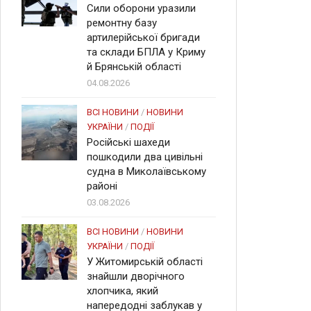
Сили оборони уразили
ремонтну базу
артилерійської бригади
та склади БПЛА у Криму
й Брянській області
04.08.2026
ВСІ НОВИНИ
/
НОВИНИ
УКРАЇНИ
/
ПОДІЇ
Російські шахеди
пошкодили два цивільні
судна в Миколаївському
районі
03.08.2026
ВСІ НОВИНИ
/
НОВИНИ
УКРАЇНИ
/
ПОДІЇ
У Житомирській області
знайшли дворічного
хлопчика, який
напередодні заблукав у