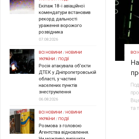
Екіпаж 18-ї авіаційної
комендатури встановив
рекорд дальності
ураження ворожого
розвідника
07.08.2026
ВСІ
ВСІ НОВИНИ
/
НОВИНИ
УКРАЇНИ
/
ПОДІЇ
На
Росія атакувала об’єкти
пр
ДТЕК у Дніпропетровській
області, у частині
Под
населених пунктів
знеструмлення
про
06.08.2026
Віц
та 
ВСІ НОВИНИ
/
НОВИНИ
УКРАЇНИ
/
ПОДІЇ
Розмова з головою
Агентства відновлення.
Чи можливо вирішити