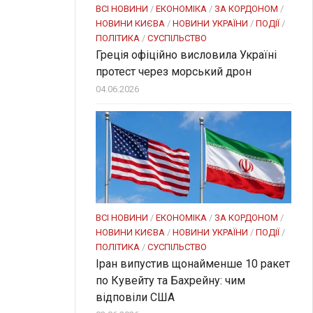
ВСІ НОВИНИ
/
ЕКОНОМІКА
/
ЗА КОРДОНОМ
/
НОВИНИ КИЄВА
/
НОВИНИ УКРАЇНИ
/
ПОДІЇ
/
ПОЛІТИКА
/
СУСПІЛЬСТВО
Греція офіційно висловила Україні
протест через морський дрон
04.06.2026
ВСІ НОВИНИ
/
ЕКОНОМІКА
/
ЗА КОРДОНОМ
/
НОВИНИ КИЄВА
/
НОВИНИ УКРАЇНИ
/
ПОДІЇ
/
ПОЛІТИКА
/
СУСПІЛЬСТВО
Іран випустив щонайменше 10 ракет
по Кувейту та Бахрейну: чим
відповіли США