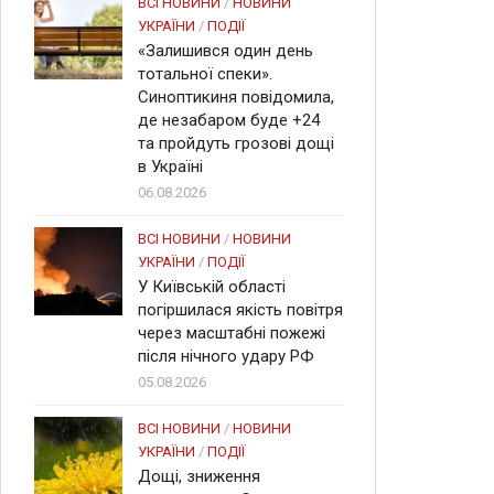
ВСІ НОВИНИ
/
НОВИНИ
УКРАЇНИ
/
ПОДІЇ
«Залишився один день
тотальної спеки».
Синоптикиня повідомила,
де незабаром буде +24
та пройдуть грозові дощі
в Україні
06.08.2026
ВСІ НОВИНИ
/
НОВИНИ
УКРАЇНИ
/
ПОДІЇ
У Київській області
погіршилася якість повітря
через масштабні пожежі
після нічного удару РФ
05.08.2026
ВСІ НОВИНИ
/
НОВИНИ
УКРАЇНИ
/
ПОДІЇ
Дощі, зниження