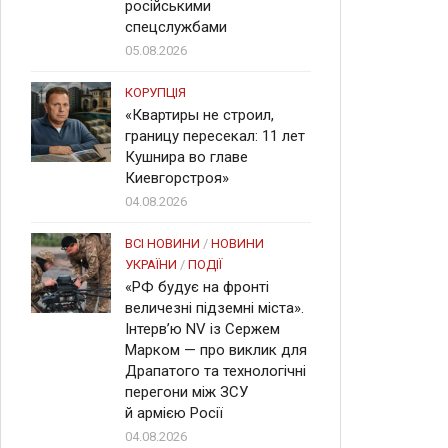
російськими
спецслужбами
05.08.2026
КОРУПЦІЯ
«Квартиры не строил,
границу пересекал: 11 лет
Кушнира во главе
Киевгорстроя»
04.08.2026
ВСІ НОВИНИ
/
НОВИНИ
УКРАЇНИ
/
ПОДІЇ
«РФ будує на фронті
величезні підземні міста».
Інтерв’ю NV із Сержем
Марком — про виклик для
Драпатого та технологічні
перегони між ЗСУ
й армією Росії
04.08.2026