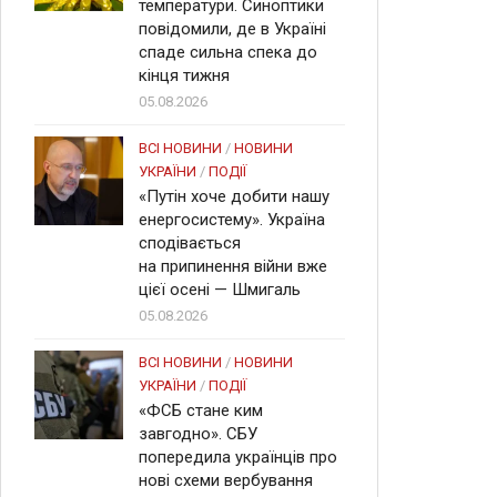
температури. Синоптики
повідомили, де в Україні
спаде сильна спека до
кінця тижня
05.08.2026
ВСІ НОВИНИ
/
НОВИНИ
УКРАЇНИ
/
ПОДІЇ
«Путін хоче добити нашу
енергосистему». Україна
сподівається
на припинення війни вже
цієї осені — Шмигаль
05.08.2026
ВСІ НОВИНИ
/
НОВИНИ
УКРАЇНИ
/
ПОДІЇ
«ФСБ стане ким
завгодно». СБУ
попередила українців про
нові схеми вербування