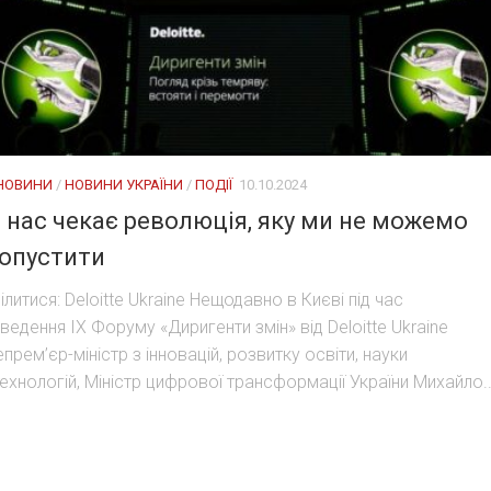
 НОВИНИ
/
НОВИНИ УКРАЇНИ
/
ПОДІЇ
10.10.2024
 нас чекає революція, яку ми не можемо
опустити
ілитися: Deloitte Ukraine Нещодавно в Києві під час
ведення IX Форуму «Диригенти змін» від Deloitte Ukraine
епрем’єр-міністр з інновацій, розвитку освіти, науки
технологій, Міністр цифрової трансформації України Михайло..