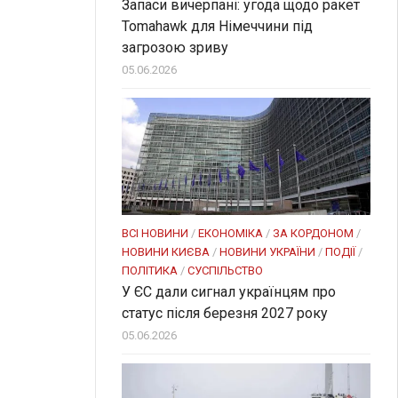
Запаси вичерпані: угода щодо ракет
Tomahawk для Німеччини під
загрозою зриву
05.06.2026
ВСІ НОВИНИ
/
ЕКОНОМІКА
/
ЗА КОРДОНОМ
/
НОВИНИ КИЄВА
/
НОВИНИ УКРАЇНИ
/
ПОДІЇ
/
ПОЛІТИКА
/
СУСПІЛЬСТВО
У ЄС дали сигнал українцям про
статус після березня 2027 року
05.06.2026