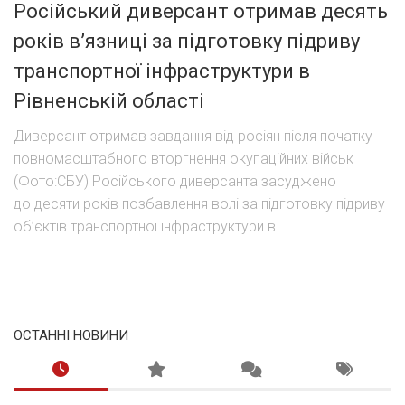
Російський диверсант отримав десять
років в’язниці за підготовку підриву
транспортної інфраструктури в
Рівненській області
Диверсант отримав завдання від росіян після початку
повномасштабного вторгнення окупаційних військ
(Фото:СБУ) Російського диверсанта засуджено
до десяти років позбавлення волі за підготовку підриву
об’єктів транспортної інфраструктури в...
ОСТАННІ НОВИНИ