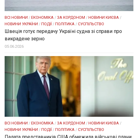
ВСІ НОВИНИ
/
ЕКОНОМІКА
/
ЗА КОРДОНОМ
/
НОВИНИ КИЄВА
/
НОВИНИ УКРАЇНИ
/
ПОДІЇ
/
ПОЛІТИКА
/
СУСПІЛЬСТВО
Швеція готує передачу Україні судна зі справи про
викрадене зерно
05.06.2026
ВСІ НОВИНИ
/
ЕКОНОМІКА
/
ЗА КОРДОНОМ
/
НОВИНИ КИЄВА
/
НОВИНИ УКРАЇНИ
/
ПОДІЇ
/
ПОЛІТИКА
/
СУСПІЛЬСТВО
Палата представників США обмежила військові плани