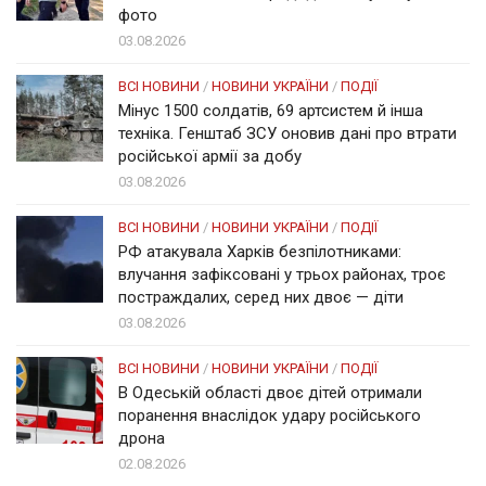
фото
03.08.2026
ВСІ НОВИНИ
/
НОВИНИ УКРАЇНИ
/
ПОДІЇ
Мінус 1500 солдатів, 69 артсистем й інша
техніка. Генштаб ЗСУ оновив дані про втрати
російської армії за добу
03.08.2026
ВСІ НОВИНИ
/
НОВИНИ УКРАЇНИ
/
ПОДІЇ
РФ атакувала Харків безпілотниками:
влучання зафіксовані у трьох районах, троє
постраждалих, серед них двоє — діти
03.08.2026
ВСІ НОВИНИ
/
НОВИНИ УКРАЇНИ
/
ПОДІЇ
В Одеській області двоє дітей отримали
поранення внаслідок удару російського
дрона
02.08.2026