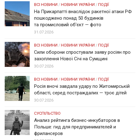
ВСІ НОВИНИ
/
НОВИНИ УКРАЇНИ
/
ПОДІЇ
На Прикарпатті внаслідок ракетної атаки РФ
пошкоджено понад 50 будинків
та промисловий об’єкт — фото
31.07.2026
ВСІ НОВИНИ
/
НОВИНИ УКРАЇНИ
/
ПОДІЇ
Сили оборони спростували заяву росіян про
захоплення Нової Січі на Сумщині
30.07.2026
ВСІ НОВИНИ
/
НОВИНИ УКРАЇНИ
/
ПОДІЇ
Росія вночі завдала удару по Житомирській
області, серед постраждалих — троє дітей
30.07.2026
СУСПІЛЬСТВО
Анализ рейтинга бизнес-инкубаторов в
Польше: гид для предпринимателей и
фрилансеров