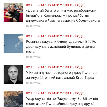
ВСІ НОВИНИ
/
НОВИНИ УКРАЇНИ
/
ПОДІЇ
«Драпатий багато з чим має розібратися».
Інтерв’ю з Костенком — про майбутнє
штурмових військ та замах на Оболєнського
02.08.2026
ВСІ НОВИНИ
/
НОВИНИ УКРАЇНИ
/
ПОДІЇ
Росіяни атакували Одесу ударними БПЛА,
дрон влучив у житловий будинок в центрі
міста
01.08.2026
ВСІ НОВИНИ
/
НОВИНИ УКРАЇНИ
/
ПОДІЇ
У Києві під час повторного удару РФ вночі
загинув 22-річний патрульний Єгор Терехін
01.08.2026
ВСІ НОВИНИ
/
НОВИНИ УКРАЇНИ
/
ПОДІЇ
Удар окупантів по Радушному. За 3,5 км від
місця атаки РФ знайшли вирву від другої