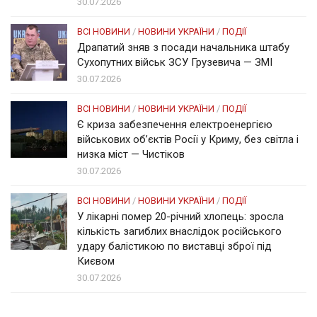
30.07.2026
ВСІ НОВИНИ
/
НОВИНИ УКРАЇНИ
/
ПОДІЇ
Драпатий зняв з посади начальника штабу
Сухопутних військ ЗСУ Грузевича — ЗМІ
30.07.2026
ВСІ НОВИНИ
/
НОВИНИ УКРАЇНИ
/
ПОДІЇ
Є криза забезпечення електроенергією
військових об’єктів Росії у Криму, без світла і
низка міст — Чистіков
30.07.2026
ВСІ НОВИНИ
/
НОВИНИ УКРАЇНИ
/
ПОДІЇ
У лікарні помер 20-річний хлопець: зросла
кількість загиблих внаслідок російського
удару балістикою по виставці зброї під
Києвом
30.07.2026