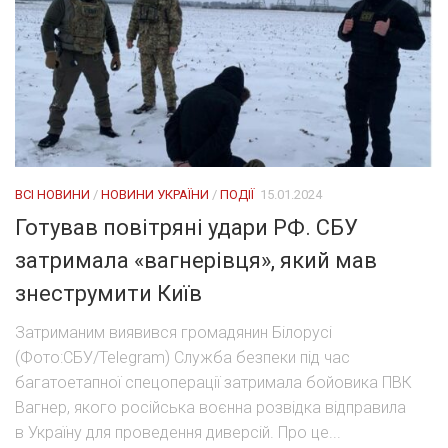
ВСІ НОВИНИ
/
НОВИНИ УКРАЇНИ
/
ПОДІЇ
15.01.2024
Готував повітряні удари РФ. СБУ
затримала «вагнерівця», який мав
знеструмити Київ
Затриманим виявився громадянин Білорусі
(Фото:СБУ/Telegram) Служба безпеки під час
багатоетапної спецоперації затримала бойовика ПВК
Вагнер, якого російська воєнна розвідка відправила
в Україну для проведення диверсій. Про це...