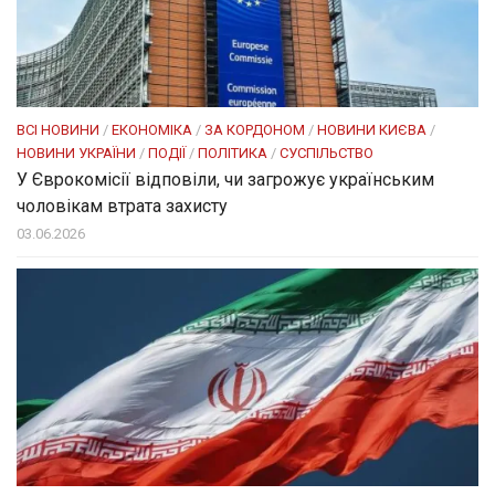
ВСІ НОВИНИ
/
ЕКОНОМІКА
/
ЗА КОРДОНОМ
/
НОВИНИ КИЄВА
/
НОВИНИ УКРАЇНИ
/
ПОДІЇ
/
ПОЛІТИКА
/
СУСПІЛЬСТВО
У Єврокомісії відповіли, чи загрожує українським
чоловікам втрата захисту
03.06.2026