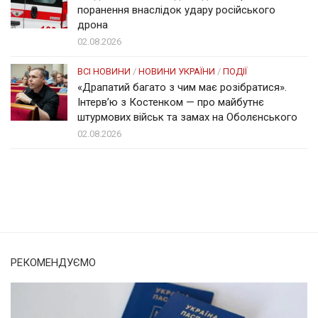
поранення внаслідок удару російського
дрона
02.08.2026
ВСІ НОВИНИ
/
НОВИНИ УКРАЇНИ
/
ПОДІЇ
«Драпатий багато з чим має розібратися».
Інтерв’ю з Костенком — про майбутнє
штурмових військ та замах на Оболєнського
02.08.2026
Солом'янка
Наш Поділ
РЕКОМЕНДУЄМО