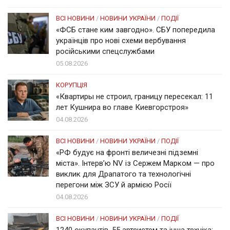
ВСІ НОВИНИ
/
НОВИНИ УКРАЇНИ
/
ПОДІЇ
«ФСБ стане ким завгодно». СБУ попередила
українців про нові схеми вербування
російськими спецслужбами
05.08.2026
КОРУПЦІЯ
«Квартиры не строил, границу пересекал: 11
лет Кушнира во главе Киевгорстроя»
04.08.2026
ВСІ НОВИНИ
/
НОВИНИ УКРАЇНИ
/
ПОДІЇ
«РФ будує на фронті величезні підземні
міста». Інтерв’ю NV із Сержем Марком — про
виклик для Драпатого та технологічні
перегони між ЗСУ й армією Росії
04.08.2026
ВСІ НОВИНИ
/
НОВИНИ УКРАЇНИ
/
ПОДІЇ
1240 окупантів, 55 артсистем та інша техніка: