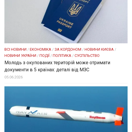
ВСІ НОВИНИ
/
ЕКОНОМІКА
/
ЗА КОРДОНОМ
/
НОВИНИ КИЄВА
/
НОВИНИ УКРАЇНИ
/
ПОДІЇ
/
ПОЛІТИКА
/
СУСПІЛЬСТВО
Молодь з окупованих територій може отримати
документи в 5 країнах: деталі від МЗС
05.06.2026