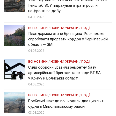
Генштаб ЗСУ підрахував втрати росіян
на фронті за добу
04.08.2026
ВСІ НОВИНИ
/
НОВИНИ УКРАЇНИ
/
ПОДІЇ
Плацдармом стане Брянщина. Росія може
спробувати прорвати кордон у Чернігівській
області — ЗМІ
04.08.2026
ВСІ НОВИНИ
/
НОВИНИ УКРАЇНИ
/
ПОДІЇ
Сили оборони уразили ремонтну базу
артилерійської бригади та склади БПЛА
у Криму й Брянській області
04.08.2026
ВСІ НОВИНИ
/
НОВИНИ УКРАЇНИ
/
ПОДІЇ
Російські шахеди пошкодили два цивільні
судна в Миколаївському районі
03.08.2026