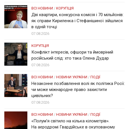
ВСІ НОВИНИ
/
КОРУПЦІЯ
Дві квартири, конкурсна комісія і 70 мільйонів:
як справи Кириленка і Стефанішиної зійшлися
в одній точці
07.08.2026
КОРУПЦІЯ
Конфлікт інтересів, офшори та ймовріний
російський слід: хто така Олена Дудар
07.08.2026
ВСІ НОВИНИ
/
НОВИНИ УКРАЇНИ
/
ПОДІЇ
Незаконне позбавлення волі як політика Росії:
чи може міжнародне право захистити
цивільних?
07.08.2026
ВСІ НОВИНИ
/
НОВИНИ УКРАЇНИ
/
ПОДІЇ
«Полум’я світило на кілька кілометрів».
На аеродромі Гвардійське в окупованому