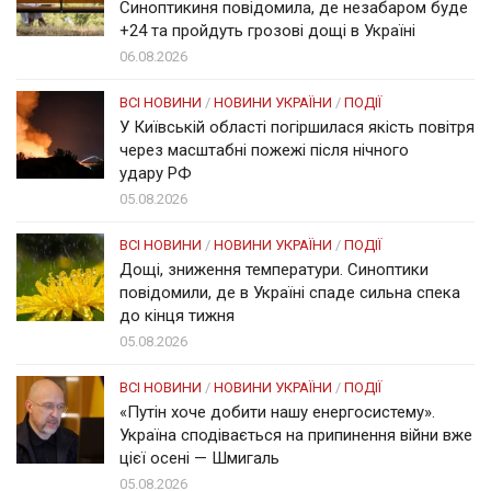
Синоптикиня повідомила, де незабаром буде
+24 та пройдуть грозові дощі в Україні
06.08.2026
ВСІ НОВИНИ
/
НОВИНИ УКРАЇНИ
/
ПОДІЇ
У Київській області погіршилася якість повітря
через масштабні пожежі після нічного
удару РФ
05.08.2026
ВСІ НОВИНИ
/
НОВИНИ УКРАЇНИ
/
ПОДІЇ
Дощі, зниження температури. Синоптики
повідомили, де в Україні спаде сильна спека
до кінця тижня
05.08.2026
ВСІ НОВИНИ
/
НОВИНИ УКРАЇНИ
/
ПОДІЇ
«Путін хоче добити нашу енергосистему».
Україна сподівається на припинення війни вже
цієї осені — Шмигаль
05.08.2026