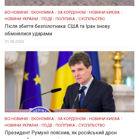
ВСІ НОВИНИ
/
ЕКОНОМІКА
/
ЗА КОРДОНОМ
/
НОВИНИ КИЄВА
/
НОВИНИ УКРАЇНИ
/
ПОДІЇ
/
ПОЛІТИКА
/
СУСПІЛЬСТВО
Після збиття безпілотника: США та Іран знову
обмінялися ударами
01.06.2026
ВСІ НОВИНИ
/
ЕКОНОМІКА
/
ЗА КОРДОНОМ
/
НОВИНИ КИЄВА
/
НОВИНИ УКРАЇНИ
/
ПОДІЇ
/
ПОЛІТИКА
/
СУСПІЛЬСТВО
Президент Румунії пояснив, як російський дрон