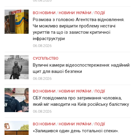
06.08.2026
ВСІ НОВИНИ
/
НОВИНИ УКРАЇНИ
/
ПОДІЇ
Розмова з головою Агентства відновлення.
Чи можливо вирішити проблему нестачі
укриттів та що із захистом критичної
інфраструктури
06.08.2026
СУСПІЛЬСТВО
Вуличні камери відеоспостереження: надійний
щит для вашої безпеки
06.08.2026
ВСІ НОВИНИ
/
НОВИНИ УКРАЇНИ
/
ПОДІЇ
СБУ повідомила про затримання чоловіка,
який міг наводити на Київ російську балістику
06.08.2026
ВСІ НОВИНИ
/
НОВИНИ УКРАЇНИ
/
ПОДІЇ
«Залишився один день тотальної спеки».