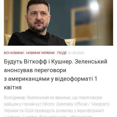
ВСІ НОВИНИ
/
НОВИНИ УКРАЇНИ
/
ПОДІЇ
01.04.2026
Будуть Віткофф і Кушнер. Зеленський
анонсував переговори
з американцями у відеоформаті 1
квітня
Володимир Зеленський не вважає, що переговори
зайшли у глухий кут (Фото: Zelenskiy Official / Telegram)
Україна та США проведуть розмову у відеоформаті