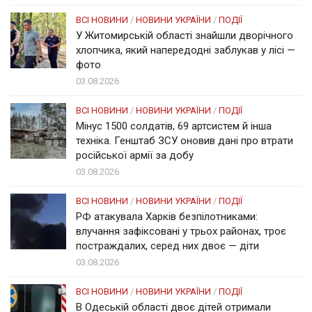
ВСІ НОВИНИ
/
НОВИНИ УКРАЇНИ
/
ПОДІЇ
У Житомирській області знайшли дворічного
хлопчика, який напередодні заблукав у лісі —
фото
03.08.2026
ВСІ НОВИНИ
/
НОВИНИ УКРАЇНИ
/
ПОДІЇ
Мінус 1500 солдатів, 69 артсистем й інша
техніка. Генштаб ЗСУ оновив дані про втрати
російської армії за добу
03.08.2026
ВСІ НОВИНИ
/
НОВИНИ УКРАЇНИ
/
ПОДІЇ
РФ атакувала Харків безпілотниками:
влучання зафіксовані у трьох районах, троє
постраждалих, серед них двоє — діти
03.08.2026
ВСІ НОВИНИ
/
НОВИНИ УКРАЇНИ
/
ПОДІЇ
В Одеській області двоє дітей отримали