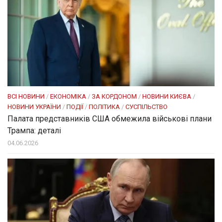
ВСІ НОВИНИ
/
ЕКОНОМІКА
/
ЗА КОРДОНОМ
/
НОВИНИ КИЄВА
/
НОВИНИ УКРАЇНИ
/
ПОДІЇ
/
ПОЛІТИКА
/
СУСПІЛЬСТВО
Палата представників США обмежила військові плани
Трампа: деталі
04.06.2026