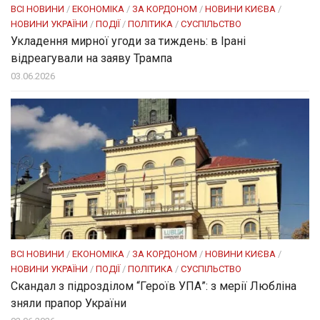
ВСІ НОВИНИ
/
ЕКОНОМІКА
/
ЗА КОРДОНОМ
/
НОВИНИ КИЄВА
/
НОВИНИ УКРАЇНИ
/
ПОДІЇ
/
ПОЛІТИКА
/
СУСПІЛЬСТВО
Укладення мирної угоди за тиждень: в Ірані
відреагували на заяву Трампа
03.06.2026
ВСІ НОВИНИ
/
ЕКОНОМІКА
/
ЗА КОРДОНОМ
/
НОВИНИ КИЄВА
/
НОВИНИ УКРАЇНИ
/
ПОДІЇ
/
ПОЛІТИКА
/
СУСПІЛЬСТВО
Скандал з підрозділом “Героїв УПА”: з мерії Любліна
зняли прапор України