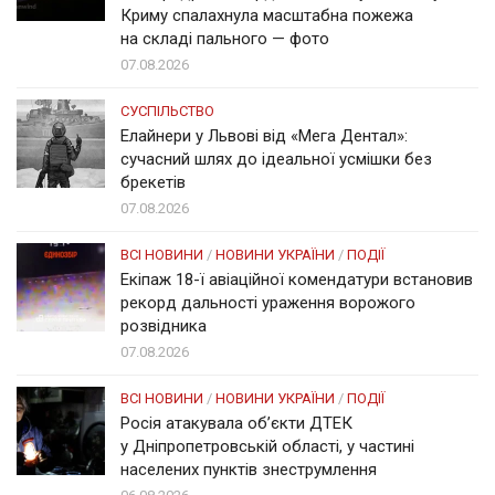
Криму спалахнула масштабна пожежа
на складі пального — фото
07.08.2026
СУСПІЛЬСТВО
Елайнери у Львові від «Мега Дентал»:
сучасний шлях до ідеальної усмішки без
брекетів
07.08.2026
ВСІ НОВИНИ
/
НОВИНИ УКРАЇНИ
/
ПОДІЇ
Екіпаж 18-ї авіаційної комендатури встановив
рекорд дальності ураження ворожого
розвідника
07.08.2026
ВСІ НОВИНИ
/
НОВИНИ УКРАЇНИ
/
ПОДІЇ
Росія атакувала об’єкти ДТЕК
у Дніпропетровській області, у частині
населених пунктів знеструмлення