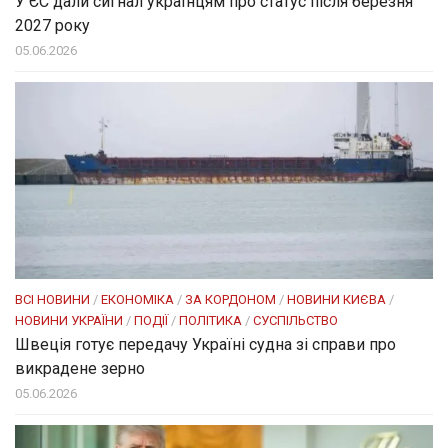
У ЄС дали сигнал українцям про статус після березня
2027 року
05.06.2026
ВСІ НОВИНИ
/
ЕКОНОМІКА
/
ЗА КОРДОНОМ
/
НОВИНИ КИЄВА
/
НОВИНИ УКРАЇНИ
/
ПОДІЇ
/
ПОЛІТИКА
/
СУСПІЛЬСТВО
Швеція готує передачу Україні судна зі справи про
викрадене зерно
05.06.2026