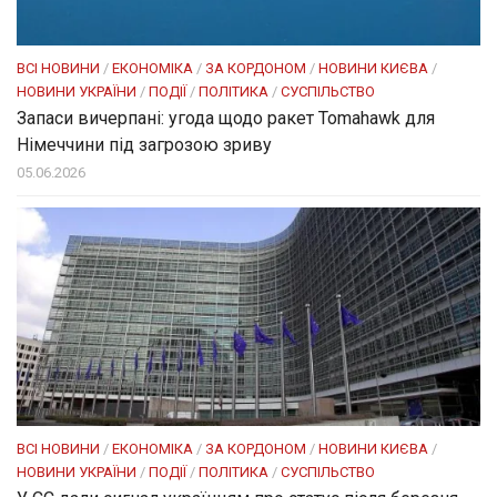
ВСІ НОВИНИ
/
ЕКОНОМІКА
/
ЗА КОРДОНОМ
/
НОВИНИ КИЄВА
/
НОВИНИ УКРАЇНИ
/
ПОДІЇ
/
ПОЛІТИКА
/
СУСПІЛЬСТВО
Запаси вичерпані: угода щодо ракет Tomahawk для
Німеччини під загрозою зриву
05.06.2026
ВСІ НОВИНИ
/
ЕКОНОМІКА
/
ЗА КОРДОНОМ
/
НОВИНИ КИЄВА
/
НОВИНИ УКРАЇНИ
/
ПОДІЇ
/
ПОЛІТИКА
/
СУСПІЛЬСТВО