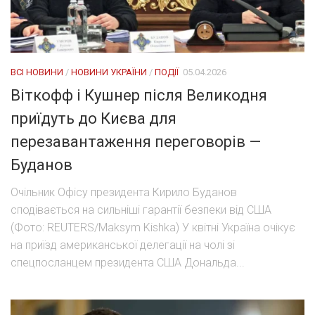
ВСІ НОВИНИ
/
НОВИНИ УКРАЇНИ
/
ПОДІЇ
05.04.2026
Віткофф і Кушнер після Великодня
приїдуть до Києва для
перезавантаження переговорів —
Буданов
Очільник Офісу президента Кирило Буданов
сподівається на сильніші гарантії безпеки від США
(Фото: REUTERS/Maksym Kishka) У квітні Україна очікує
на приїзд американської делегації на чолі зі
спецпосланцем президента США Дональда...