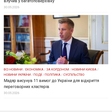
влучив у багатоповерхівку
30.05.2026
ВСІ НОВИНИ
/
ЕКОНОМІКА
/
ЗА КОРДОНОМ
/
НОВИНИ КИЄВА
/
НОВИНИ УКРАЇНИ
/
ПОДІЇ
/
ПОЛІТИКА
/
СУСПІЛЬСТВО
Мадяр висунув 11 вимог до України для відкриття
переговорних кластерів
30.05.2026