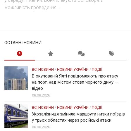
у середу, 1 квітня. Вони планують обговорити
можливість проведення...
ОСТАННІ НОВИНИ
ВСІ НОВИНИ
/
НОВИНИ УКРАЇНИ
/
ПОДІЇ
В окупованій Ялті повідомляють про атаку
на порт, над містом стовп чорного диму —
відео
08.08.2026
ВСІ НОВИНИ
/
НОВИНИ УКРАЇНИ
/
ПОДІЇ
Укрзалізниця змінила маршрути низки поїздів
у трьох областях через російські атаки
08.08.2026