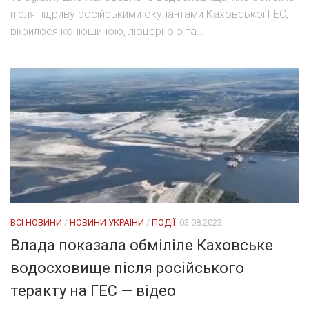
після підриву російськими окупантами Каховської ГЕС,
вкрилося конюшиною, люцерною та...
ВСІ НОВИНИ
/
НОВИНИ УКРАЇНИ
/
ПОДІЇ
03.08.2023
Влада показала обміліле Каховське
водосховище після російського
теракту на ГЕС — відео