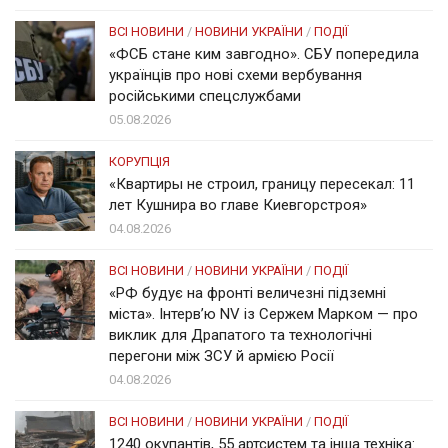
ВСІ НОВИНИ
/
НОВИНИ УКРАЇНИ
/
ПОДІЇ
«ФСБ стане ким завгодно». СБУ попередила
українців про нові схеми вербування
російськими спецслужбами
05.08.2026
КОРУПЦІЯ
«Квартиры не строил, границу пересекал: 11
лет Кушнира во главе Киевгорстроя»
04.08.2026
ВСІ НОВИНИ
/
НОВИНИ УКРАЇНИ
/
ПОДІЇ
«РФ будує на фронті величезні підземні
міста». Інтерв’ю NV із Сержем Марком — про
виклик для Драпатого та технологічні
перегони між ЗСУ й армією Росії
04.08.2026
ВСІ НОВИНИ
/
НОВИНИ УКРАЇНИ
/
ПОДІЇ
1240 окупантів, 55 артсистем та інша техніка: