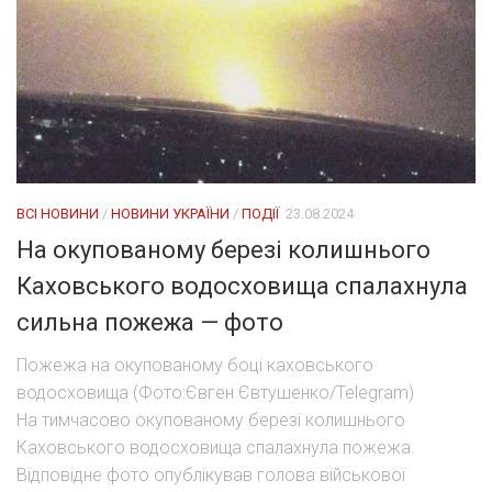
ВСІ НОВИНИ
/
НОВИНИ УКРАЇНИ
/
ПОДІЇ
23.08.2024
На окупованому березі колишнього
Каховського водосховища спалахнула
сильна пожежа — фото
Пожежа на окупованому боці каховського
водосховища (Фото:Євген Євтушенко/Telegram)
На тимчасово окупованому березі колишнього
Каховського водосховища спалахнула пожежа.
Відповідне фото опублікував голова військової