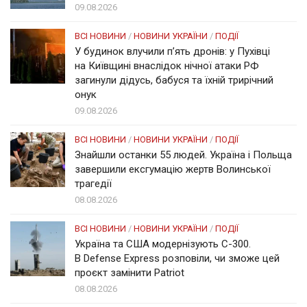
09.08.2026
ВСІ НОВИНИ
/
НОВИНИ УКРАЇНИ
/
ПОДІЇ
У будинок влучили п’ять дронів: у Пухівці
на Київщині внаслідок нічної атаки РФ
загинули дідусь, бабуся та їхній трирічний
онук
09.08.2026
ВСІ НОВИНИ
/
НОВИНИ УКРАЇНИ
/
ПОДІЇ
Знайшли останки 55 людей. Україна і Польща
завершили ексгумацію жертв Волинської
трагедії
08.08.2026
ВСІ НОВИНИ
/
НОВИНИ УКРАЇНИ
/
ПОДІЇ
Україна та США модернізують С-300.
В Defense Express розповіли, чи зможе цей
проєкт замінити Patriot
08.08.2026