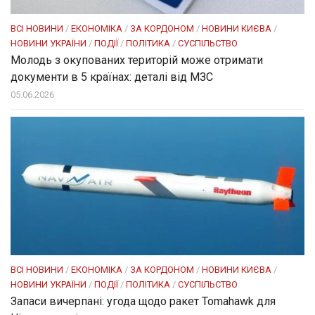
ВСІ НОВИНИ
/
ЕКОНОМІКА
/
ЗА КОРДОНОМ
/
НОВИНИ КИЄВА
/
НОВИНИ УКРАЇНИ
/
ПОДІЇ
/
ПОЛІТИКА
/
СУСПІЛЬСТВО
Молодь з окупованих територій може отримати
документи в 5 країнах: деталі від МЗС
05.06.2026
ВСІ НОВИНИ
/
ЕКОНОМІКА
/
ЗА КОРДОНОМ
/
НОВИНИ КИЄВА
/
НОВИНИ УКРАЇНИ
/
ПОДІЇ
/
ПОЛІТИКА
/
СУСПІЛЬСТВО
Запаси вичерпані: угода щодо ракет Tomahawk для