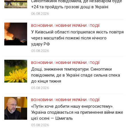
Синоптикиня повідомила, де незабаром буде
+24 та пройдуть грозові дощі в Україні
06.08.2026
ВСІ НОВИНИ
/
НОВИНИ УКРАЇНИ
/
ПОДІЇ
У Київській області погіршилася якість повітря
через масштабні пожежі після нічного
удару РФ
05.08.2026
ВСІ НОВИНИ
/
НОВИНИ УКРАЇНИ
/
ПОДІЇ
Дощі, зниження температури. Синоптики
повідомили, де в Україні спаде сильна спека
до кінця тижня
05.08.2026
ВСІ НОВИНИ
/
НОВИНИ УКРАЇНИ
/
ПОДІЇ
«Путін хоче добити нашу енергосистему».
Україна сподівається на припинення війни вже
цієї осені — Шмигаль
05.08.2026