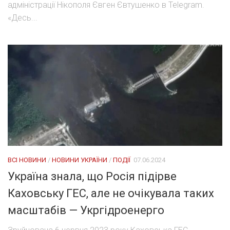
адміністрації Нікополя Євген Євтушенко в Telegram.
«Десь...
ВСІ НОВИНИ
/
НОВИНИ УКРАЇНИ
/
ПОДІЇ
07.06.2024
Україна знала, що Росія підірве
Каховську ГЕС, але не очікувала таких
масштабів — Укргідроенерго