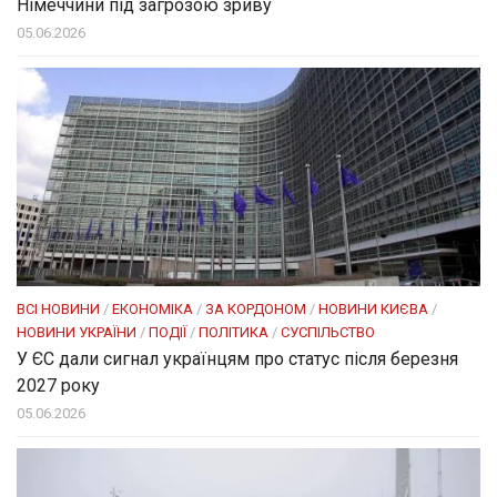
Німеччини під загрозою зриву
05.06.2026
ВСІ НОВИНИ
/
ЕКОНОМІКА
/
ЗА КОРДОНОМ
/
НОВИНИ КИЄВА
/
НОВИНИ УКРАЇНИ
/
ПОДІЇ
/
ПОЛІТИКА
/
СУСПІЛЬСТВО
У ЄС дали сигнал українцям про статус після березня
2027 року
05.06.2026