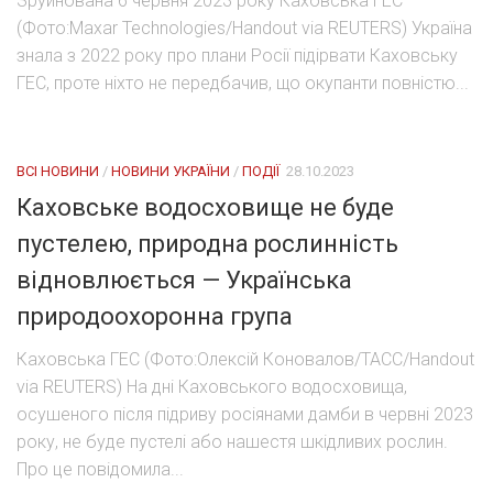
Зруйнована 6 червня 2023 року Каховська ГЕС
(Фото:Maxar Technologies/Handout via REUTERS) Україна
знала з 2022 року про плани Росії підірвати Каховську
ГЕС, проте ніхто не передбачив, що окупанти повністю...
ВСІ НОВИНИ
/
НОВИНИ УКРАЇНИ
/
ПОДІЇ
28.10.2023
Каховське водосховище не буде
пустелею, природна рослинність
відновлюється — Українська
природоохоронна група
Каховська ГЕС (Фото:Олексій Коновалов/ТАСС/Handout
via REUTERS) На дні Каховського водосховища,
осушеного після підриву росіянами дамби в червні 2023
року, не буде пустелі або нашестя шкідливих рослин.
Про це повідомила...