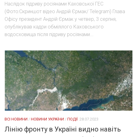
Наслідок підриву росіянами Каховської ГЕС
(Фото:Скриншот відео Андрій Єрмак/ Telegram) Глава
Офісу президент Андрій Єрмак у четвер, 3 серпня,
опублікував кадри обмілілого Каховського
водосховища після підриву росіянами...
ВСІ НОВИНИ
/
НОВИНИ УКРАЇНИ
/
ПОДІЇ
28.07.2023
Лінію фронту в Україні видно навіть