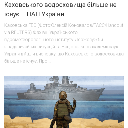
Каховського водосховища більше не
існує – НАН України
Каховська ГЕС (Фото:Олексій Коновалов/ТАСС/Handout
via REUTERS) Фахівці Українського
гідрометеорологічного інституту Держслужби
з надзвичайних ситуацій та Національної академії наук
України дійшли висновку, що Каховського водосховища
більше не існує. Про...