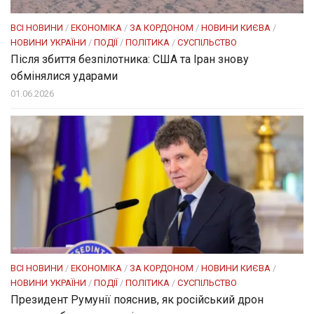
ВСІ НОВИНИ
/
ЕКОНОМІКА
/
ЗА КОРДОНОМ
/
НОВИНИ КИЄВА
/
НОВИНИ УКРАЇНИ
/
ПОДІЇ
/
ПОЛІТИКА
/
СУСПІЛЬСТВО
Після збиття безпілотника: США та Іран знову
обмінялися ударами
01.06.2026
ВСІ НОВИНИ
/
ЕКОНОМІКА
/
ЗА КОРДОНОМ
/
НОВИНИ КИЄВА
/
НОВИНИ УКРАЇНИ
/
ПОДІЇ
/
ПОЛІТИКА
/
СУСПІЛЬСТВО
Президент Румунії пояснив, як російський дрон