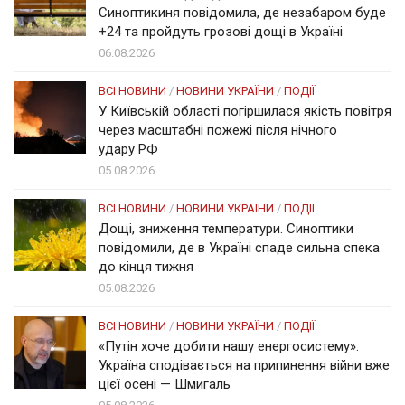
Синоптикиня повідомила, де незабаром буде
+24 та пройдуть грозові дощі в Україні
06.08.2026
ВСІ НОВИНИ
/
НОВИНИ УКРАЇНИ
/
ПОДІЇ
У Київській області погіршилася якість повітря
через масштабні пожежі після нічного
удару РФ
05.08.2026
ВСІ НОВИНИ
/
НОВИНИ УКРАЇНИ
/
ПОДІЇ
Дощі, зниження температури. Синоптики
повідомили, де в Україні спаде сильна спека
до кінця тижня
05.08.2026
ВСІ НОВИНИ
/
НОВИНИ УКРАЇНИ
/
ПОДІЇ
«Путін хоче добити нашу енергосистему».
Україна сподівається на припинення війни вже
цієї осені — Шмигаль