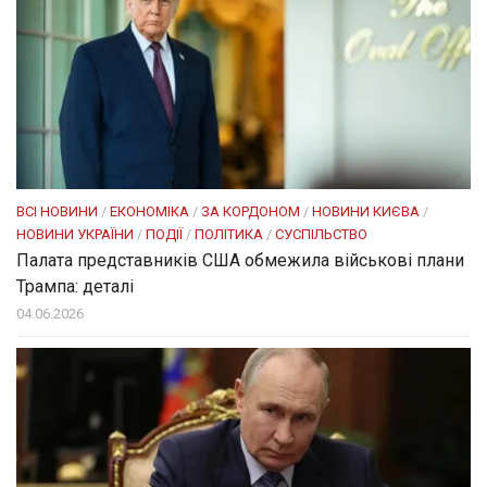
ВСІ НОВИНИ
/
ЕКОНОМІКА
/
ЗА КОРДОНОМ
/
НОВИНИ КИЄВА
/
НОВИНИ УКРАЇНИ
/
ПОДІЇ
/
ПОЛІТИКА
/
СУСПІЛЬСТВО
Палата представників США обмежила військові плани
Трампа: деталі
04.06.2026