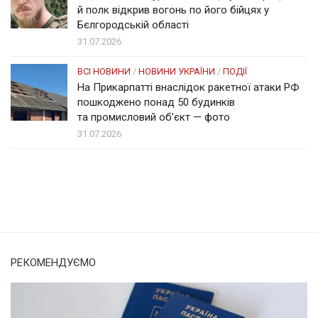
й полк відкрив вогонь по його бійцях у
Бєлгородській області
31.07.2026
ВСІ НОВИНИ
/
НОВИНИ УКРАЇНИ
/
ПОДІЇ
На Прикарпатті внаслідок ракетної атаки РФ
пошкоджено понад 50 будинків
та промисловий об’єкт — фото
31.07.2026
Солом'янка
Наш Поділ
РЕКОМЕНДУЄМО