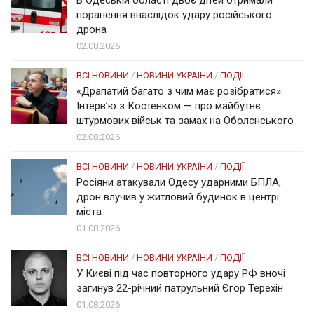
поранення внаслідок удару російського
дрона
02.08.2026
ВСІ НОВИНИ
/
НОВИНИ УКРАЇНИ
/
ПОДІЇ
«Драпатий багато з чим має розібратися».
Інтерв’ю з Костенком — про майбутнє
штурмових військ та замах на Оболєнського
02.08.2026
ВСІ НОВИНИ
/
НОВИНИ УКРАЇНИ
/
ПОДІЇ
Росіяни атакували Одесу ударними БПЛА,
дрон влучив у житловий будинок в центрі
міста
01.08.2026
ВСІ НОВИНИ
/
НОВИНИ УКРАЇНИ
/
ПОДІЇ
У Києві під час повторного удару РФ вночі
загинув 22-річний патрульний Єгор Терехін
01.08.2026