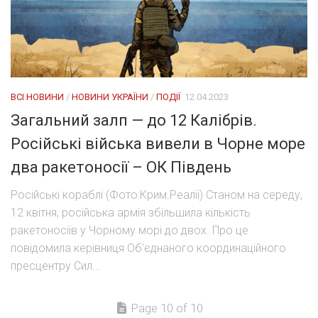
ВСІ НОВИНИ
/
НОВИНИ УКРАЇНИ
/
ПОДІЇ
12.04.2023
Загальний залп — до 12 Калібрів.
Російські війська вивели в Чорне море
два ракетоносії – ОК Південь
Російські кораблі (Фото:Крим.Реалії) Станом на середу,
12 квітня, російська армія збільшила кількість
ракетоносіїв у Чорному морі до двох. Про це
повідомила керівниця Об’єднаного координаційного
пресцентру Сил...
Page 10 of 10