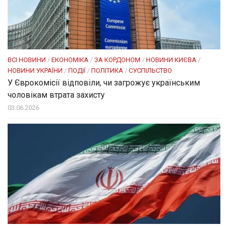
ВСІ НОВИНИ
/
ЕКОНОМІКА
/
ЗА КОРДОНОМ
/
НОВИНИ КИЄВА
/
НОВИНИ УКРАЇНИ
/
ПОДІЇ
/
ПОЛІТИКА
/
СУСПІЛЬСТВО
У Єврокомісії відповіли, чи загрожує українським
чоловікам втрата захисту
03.06.2026