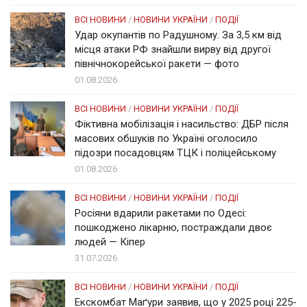
ВСІ НОВИНИ
/
НОВИНИ УКРАЇНИ
/
ПОДІЇ
Удар окупантів по Радушному. За 3,5 км від
місця атаки РФ знайшли вирву від другої
північнокорейської ракети — фото
01.08.2026
ВСІ НОВИНИ
/
НОВИНИ УКРАЇНИ
/
ПОДІЇ
Фіктивна мобілізація і насильство: ДБР після
масових обшуків по Україні оголосило
підозри посадовцям ТЦК і поліцейському
01.08.2026
ВСІ НОВИНИ
/
НОВИНИ УКРАЇНИ
/
ПОДІЇ
Росіяни вдарили ракетами по Одесі:
пошкоджено лікарню, постраждали двоє
людей — Кіпер
31.07.2026
ВСІ НОВИНИ
/
НОВИНИ УКРАЇНИ
/
ПОДІЇ
Екскомбат Маґури заявив, що у 2025 році 225-