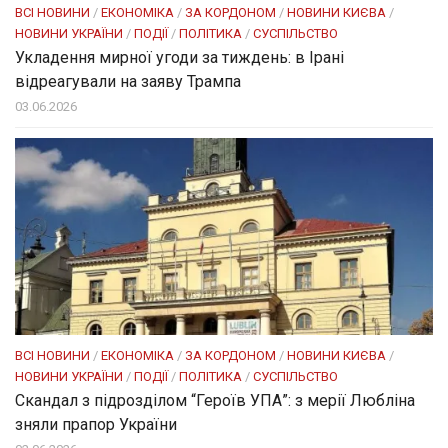
ВСІ НОВИНИ
/
ЕКОНОМІКА
/
ЗА КОРДОНОМ
/
НОВИНИ КИЄВА
/
НОВИНИ УКРАЇНИ
/
ПОДІЇ
/
ПОЛІТИКА
/
СУСПІЛЬСТВО
Укладення мирної угоди за тиждень: в Ірані
відреагували на заяву Трампа
03.06.2026
ВСІ НОВИНИ
/
ЕКОНОМІКА
/
ЗА КОРДОНОМ
/
НОВИНИ КИЄВА
/
НОВИНИ УКРАЇНИ
/
ПОДІЇ
/
ПОЛІТИКА
/
СУСПІЛЬСТВО
Скандал з підрозділом “Героїв УПА”: з мерії Любліна
зняли прапор України