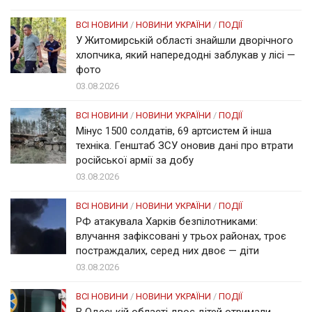
ВСІ НОВИНИ
/
НОВИНИ УКРАЇНИ
/
ПОДІЇ
У Житомирській області знайшли дворічного
хлопчика, який напередодні заблукав у лісі —
фото
03.08.2026
ВСІ НОВИНИ
/
НОВИНИ УКРАЇНИ
/
ПОДІЇ
Мінус 1500 солдатів, 69 артсистем й інша
техніка. Генштаб ЗСУ оновив дані про втрати
російської армії за добу
03.08.2026
ВСІ НОВИНИ
/
НОВИНИ УКРАЇНИ
/
ПОДІЇ
РФ атакувала Харків безпілотниками:
влучання зафіксовані у трьох районах, троє
постраждалих, серед них двоє — діти
03.08.2026
ВСІ НОВИНИ
/
НОВИНИ УКРАЇНИ
/
ПОДІЇ
В Одеській області двоє дітей отримали