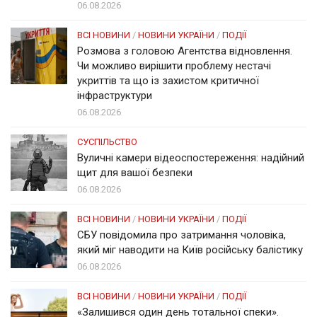
06.08.2026
ВСІ НОВИНИ
/
НОВИНИ УКРАЇНИ
/
ПОДІЇ
Розмова з головою Агентства відновлення.
Чи можливо вирішити проблему нестачі
укриттів та що із захистом критичної
інфраструктури
06.08.2026
СУСПІЛЬСТВО
Вуличні камери відеоспостереження: надійний
щит для вашої безпеки
06.08.2026
ВСІ НОВИНИ
/
НОВИНИ УКРАЇНИ
/
ПОДІЇ
СБУ повідомила про затримання чоловіка,
який міг наводити на Київ російську балістику
06.08.2026
ВСІ НОВИНИ
/
НОВИНИ УКРАЇНИ
/
ПОДІЇ
«Залишився один день тотальної спеки».