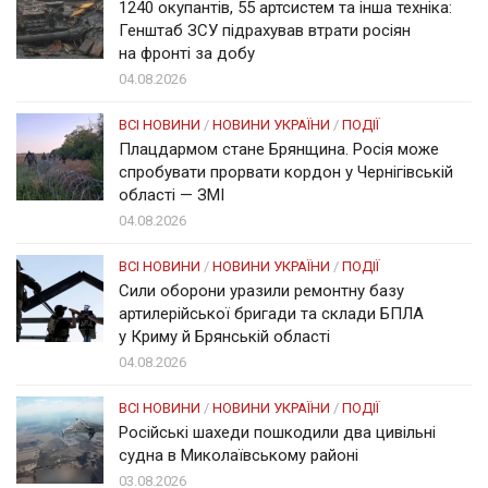
1240 окупантів, 55 артсистем та інша техніка:
Генштаб ЗСУ підрахував втрати росіян
на фронті за добу
04.08.2026
ВСІ НОВИНИ
/
НОВИНИ УКРАЇНИ
/
ПОДІЇ
Плацдармом стане Брянщина. Росія може
спробувати прорвати кордон у Чернігівській
області — ЗМІ
04.08.2026
ВСІ НОВИНИ
/
НОВИНИ УКРАЇНИ
/
ПОДІЇ
Сили оборони уразили ремонтну базу
артилерійської бригади та склади БПЛА
у Криму й Брянській області
04.08.2026
ВСІ НОВИНИ
/
НОВИНИ УКРАЇНИ
/
ПОДІЇ
Російські шахеди пошкодили два цивільні
судна в Миколаївському районі
03.08.2026