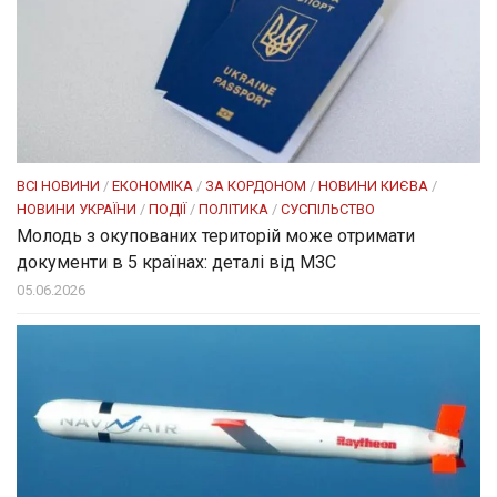
ВСІ НОВИНИ
/
ЕКОНОМІКА
/
ЗА КОРДОНОМ
/
НОВИНИ КИЄВА
/
НОВИНИ УКРАЇНИ
/
ПОДІЇ
/
ПОЛІТИКА
/
СУСПІЛЬСТВО
Молодь з окупованих територій може отримати
документи в 5 країнах: деталі від МЗС
05.06.2026