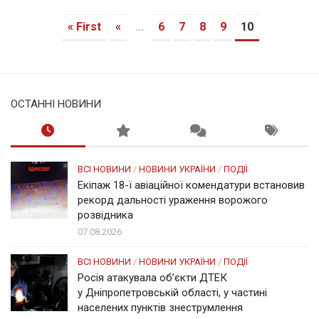
« First
«
...
6
7
8
9
10
ОСТАННІ НОВИНИ
ВСІ НОВИНИ
/
НОВИНИ УКРАЇНИ
/
ПОДІЇ
Екіпаж 18-ї авіаційної комендатури встановив
рекорд дальності ураження ворожого
розвідника
07.08.2026
ВСІ НОВИНИ
/
НОВИНИ УКРАЇНИ
/
ПОДІЇ
Росія атакувала об’єкти ДТЕК
у Дніпропетровській області, у частині
населених пунктів знеструмлення