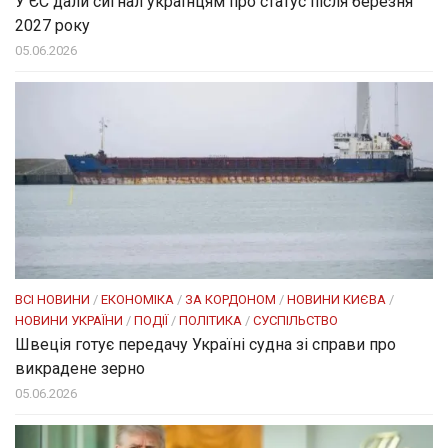
У ЄС дали сигнал українцям про статус після березня
2027 року
05.06.2026
ВСІ НОВИНИ
/
ЕКОНОМІКА
/
ЗА КОРДОНОМ
/
НОВИНИ КИЄВА
/
НОВИНИ УКРАЇНИ
/
ПОДІЇ
/
ПОЛІТИКА
/
СУСПІЛЬСТВО
Швеція готує передачу Україні судна зі справи про
викрадене зерно
05.06.2026