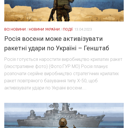
ВСІ НОВИНИ
/
НОВИНИ УКРАЇНИ
/
ПОДІЇ
13.04.2023
Росія восени може активізувати
ракетні удари по Україні – Генштаб
Росія готується наростити виробництво крилатих ракет
(ілюстративне фото) (Фото:ГУР МО) Росія планує
розпочати серійне виробництво стратегічних крилатих
ракет повітряного базування типу Х-50, щоб
активізувати удари по Україні восени....