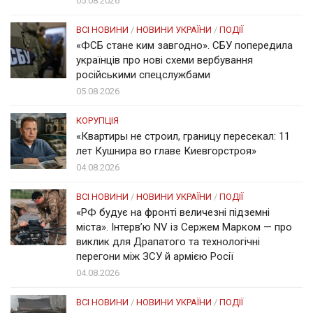
05.08.2026
ВСІ НОВИНИ
/
НОВИНИ УКРАЇНИ
/
ПОДІЇ
«ФСБ стане ким завгодно». СБУ попередила
українців про нові схеми вербування
російськими спецслужбами
05.08.2026
КОРУПЦІЯ
«Квартиры не строил, границу пересекал: 11
лет Кушнира во главе Киевгорстроя»
04.08.2026
ВСІ НОВИНИ
/
НОВИНИ УКРАЇНИ
/
ПОДІЇ
«РФ будує на фронті величезні підземні
міста». Інтерв’ю NV із Сержем Марком — про
виклик для Драпатого та технологічні
перегони між ЗСУ й армією Росії
04.08.2026
ВСІ НОВИНИ
/
НОВИНИ УКРАЇНИ
/
ПОДІЇ