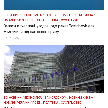
ВСІ НОВИНИ
/
ЕКОНОМІКА
/
ЗА КОРДОНОМ
/
НОВИНИ КИЄВА
/
НОВИНИ УКРАЇНИ
/
ПОДІЇ
/
ПОЛІТИКА
/
СУСПІЛЬСТВО
Запаси вичерпані: угода щодо ракет Tomahawk для
Німеччини під загрозою зриву
05.06.2026
ВСІ НОВИНИ
/
ЕКОНОМІКА
/
ЗА КОРДОНОМ
/
НОВИНИ КИЄВА
/
НОВИНИ УКРАЇНИ
/
ПОДІЇ
/
ПОЛІТИКА
/
СУСПІЛЬСТВО