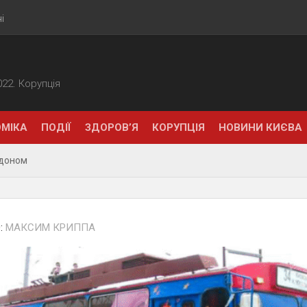
і
2022. Корупція
МІКА
ПОДІЇ
ЗДОРОВ’Я
КОРУПЦІЯ
НОВИНИ КИЄВА
рдоном
:
МАКСИМ КРИППА