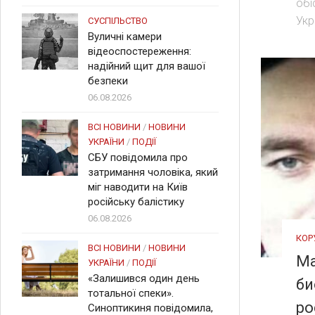
обі
Укр
СУСПІЛЬСТВО
Вуличні камери
відеоспостереження:
надійний щит для вашої
безпеки
06.08.2026
ВСІ НОВИНИ
/
НОВИНИ
УКРАЇНИ
/
ПОДІЇ
СБУ повідомила про
затримання чоловіка, який
міг наводити на Київ
російську балістику
06.08.2026
КОР
ВСІ НОВИНИ
/
НОВИНИ
Ма
УКРАЇНИ
/
ПОДІЇ
«Залишився один день
би
тотальної спеки».
ро
Синоптикиня повідомила,