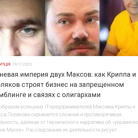
УПЦІЯ
19.11.2025
невая империя двух Максов: как Криппа и
ляков строят бизнес на запрещенном
мблинге и связях с олигархами
образом успешных IT-предпринимателей Максима Криппы и
са Полякова скрывается сложная и противоречивая
льность, далекая от героического нарратива об «украинск
не Маске». Расследование их деятельности рисует...