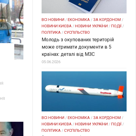
ВСІ НОВИНИ
/
ЕКОНОМІКА
/
ЗА КОРДОНОМ
/
НОВИНИ КИЄВА
/
НОВИНИ УКРАЇНИ
/
ПОДІЇ
/
ПОЛІТИКА
/
СУСПІЛЬСТВО
Молодь з окупованих територій
може отримати документи в 5
країнах: деталі від МЗС
05.06.2026
ня
ня
ВСІ НОВИНИ
/
ЕКОНОМІКА
/
ЗА КОРДОНОМ
/
НОВИНИ КИЄВА
/
НОВИНИ УКРАЇНИ
/
ПОДІЇ
/
ПОЛІТИКА
/
СУСПІЛЬСТВО