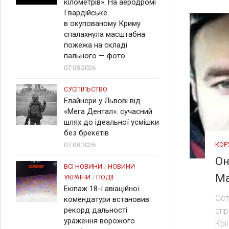
кілометрів». На аеродромі
Гвардійське
в окупованому Криму
спалахнула масштабна
пожежа на складі
пального — фото
07.08.2026
СУСПІЛЬСТВО
Елайнери у Львові від
«Мега Дентал»: сучасний
шлях до ідеальної усмішки
без брекетів
КОР
07.08.2026
Он
ВСІ НОВИНИ
/
НОВИНИ
Ма
УКРАЇНИ
/
ПОДІЇ
Екіпаж 18-ї авіаційної
Ост
комендатури встановив
рекорд дальності
спр
ураження ворожого
Крі