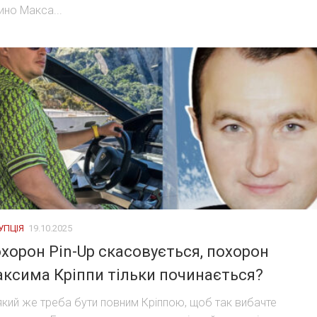
ино Макса...
УПЦІЯ
19.10.2025
хорон Pin-Up скасовується, похорон
ксима Кріппи тільки починається?
який же треба бути повним Кріппою, щоб так вибачте