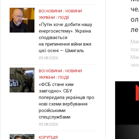
че
ВСІ НОВИНИ
/
НОВИНИ
УКРАЇНИ
/
ПОДІЇ
ол
«Путін хоче добити нашу
ле
енергосистему». Україна
сподівається
Мак
на припинення війни вже
пок
цієї осені — Шмигаль
Мак
05.08.2026
чел
ВСІ НОВИНИ
/
НОВИНИ
УКРАЇНИ
/
ПОДІЇ
«ФСБ стане ким
завгодно». СБУ
попередила українців про
нові схеми вербування
російськими
спецслужбами
05.08.2026
КОРУПЦІЯ