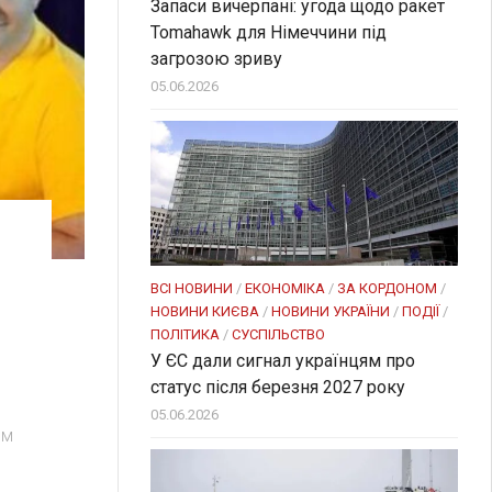
Запаси вичерпані: угода щодо ракет
Tomahawk для Німеччини під
загрозою зриву
05.06.2026
ВСІ НОВИНИ
/
ЕКОНОМІКА
/
ЗА КОРДОНОМ
/
НОВИНИ КИЄВА
/
НОВИНИ УКРАЇНИ
/
ПОДІЇ
/
ПОЛІТИКА
/
СУСПІЛЬСТВО
У ЄС дали сигнал українцям про
статус після березня 2027 року
05.06.2026
ом