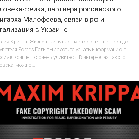
ловека-фейка, партнера российского
игарха Малофеева, связи в рф и
гализация в Украине
сим Криппа. Жизненный путь от мелкого мошенника до
упателя Forbes Если вы захотите узнать информацию о
симе Криппе, то очень удивитесь. В интернетах такого
овека, можно...