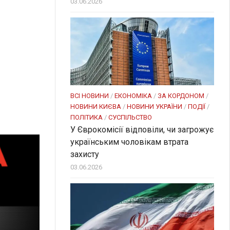
03.06.2026
ВСІ НОВИНИ
/
ЕКОНОМІКА
/
ЗА КОРДОНОМ
/
НОВИНИ КИЄВА
/
НОВИНИ УКРАЇНИ
/
ПОДІЇ
/
ПОЛІТИКА
/
СУСПІЛЬСТВО
У Єврокомісії відповіли, чи загрожує
українським чоловікам втрата
захисту
03.06.2026