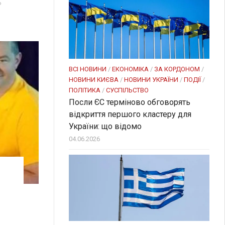
ь
ВСІ НОВИНИ
/
ЕКОНОМІКА
/
ЗА КОРДОНОМ
/
НОВИНИ КИЄВА
/
НОВИНИ УКРАЇНИ
/
ПОДІЇ
/
ПОЛІТИКА
/
СУСПІЛЬСТВО
Посли ЄC терміново обговорять
відкриття першого кластеру для
України: що відомо
04.06.2026