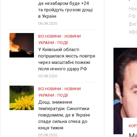
де незабаром буде +24
Нек
та пройдуть грозові дощі
РФ 
в Україні
фиг
06.08.2026
афе
ВСІ НОВИНИ
/
НОВИНИ
УКРАЇНИ
/
ПОДІЇ
У Київській області
погіршилася якість повітря
через масштабні пожежі
після нічного удару РФ
05.08.2026
ВСІ НОВИНИ
/
НОВИНИ
УКРАЇНИ
/
ПОДІЇ
Дощі, зниження
температури. Синоптики
повідомили, де в Україні
спаде сильна спека до
КОР
кінця тижня
Ма
05.08.2026