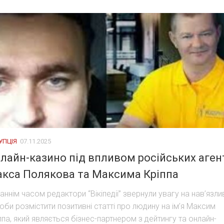
УПЦІЯ
07.11.2025
лайн-казино під впливом російських аген
кса Полякова та Максима Кріппа
аннім часом редактори “Вікіпедії” звернули увагу на нав’язли
оби розмістити позитивні статті про людину на ім’я Максим
ппа, який являється бізнес-партнером з дейтингу та онлайн-