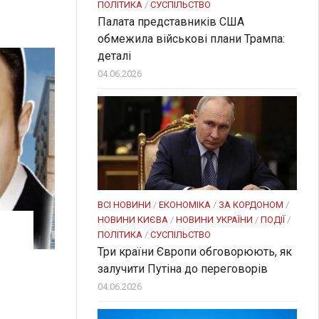
ПОЛІТИКА
/
СУСПІЛЬСТВО
Палата представників США
обмежила військові плани Трампа:
деталі
04.06.2026
ВСІ НОВИНИ
/
ЕКОНОМІКА
/
ЗА КОРДОНОМ
/
НОВИНИ КИЄВА
/
НОВИНИ УКРАЇНИ
/
ПОДІЇ
/
ПОЛІТИКА
/
СУСПІЛЬСТВО
Три країни Європи обговорюють, як
залучити Путіна до переговорів
04.06.2026