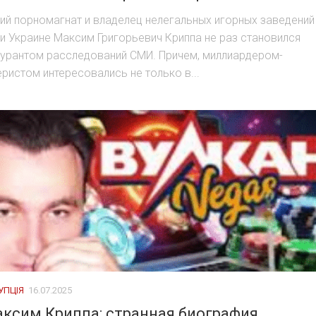
ий порномагнат и владелец нелегальных игорных заведений
и Украине Максим Григорьевич Криппа не раз становился
урантом расследований СМИ. Причем, миллиардером-
ристом интересовались не только в...
УПЦІЯ
16.07.2025
ксим Криппа: странная биография