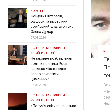
07.08.2026
КОРУПЦІЯ
Конфлікт інтересів,
офшори та ймовріний
російський слід: хто така
Олена Дудар
07.08.2026
ВСІ НОВИНИ
/
НОВИНИ
КОР
УКРАЇНИ
/
ПОДІЇ
Незаконне позбавлення
Те
волі як політика Росії:
По
чи може міжнародне
право захистити
ге
цивільних?
За 
07.08.2026
Мак
ВСІ НОВИНИ
/
НОВИНИ
реа
УКРАЇНИ
/
ПОДІЇ
Ило
«Полум’я світило на кілька