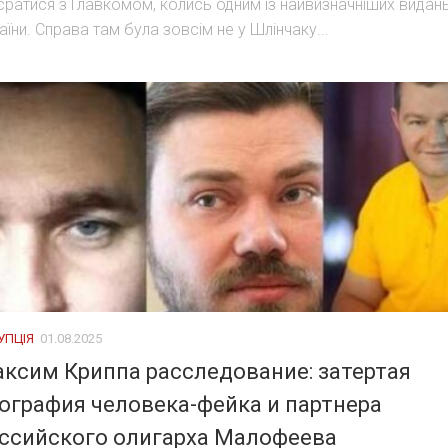
сратися з Главкомом, колись одним із найвизначніших видан
аїни. Справа там була зовсім не у Шлінчаку...
УПЦІЯ
01.08.2025
ксим Криппа расследование: затертая
ография человека-фейка и партнера
ссийского олигарха Малофеева