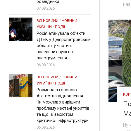
розвідника
каз
07.08.2026
ВСІ НОВИНИ
/
НОВИНИ
УКРАЇНИ
/
ПОДІЇ
Росія атакувала об’єкти
ДТЕК у Дніпропетровській
області, у частині
населених пунктів
знеструмлення
06.08.2026
ВСІ НОВИНИ
/
НОВИНИ
УКРАЇНИ
/
ПОДІЇ
Розмова з головою
КОР
Агентства відновлення.
Чи можливо вирішити
По
проблему нестачі укриттів
Ма
та що із захистом
критичної інфраструктури
Ну 
06.08.2026