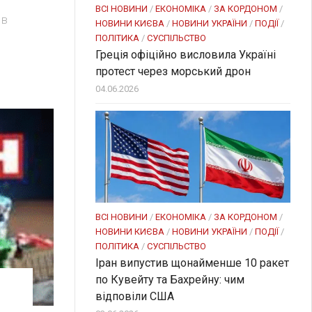
ВСІ НОВИНИ
/
ЕКОНОМІКА
/
ЗА КОРДОНОМ
/
 в
НОВИНИ КИЄВА
/
НОВИНИ УКРАЇНИ
/
ПОДІЇ
/
ПОЛІТИКА
/
СУСПІЛЬСТВО
Греція офіційно висловила Україні
протест через морський дрон
04.06.2026
ВСІ НОВИНИ
/
ЕКОНОМІКА
/
ЗА КОРДОНОМ
/
НОВИНИ КИЄВА
/
НОВИНИ УКРАЇНИ
/
ПОДІЇ
/
ПОЛІТИКА
/
СУСПІЛЬСТВО
Іран випустив щонайменше 10 ракет
по Кувейту та Бахрейну: чим
відповіли США