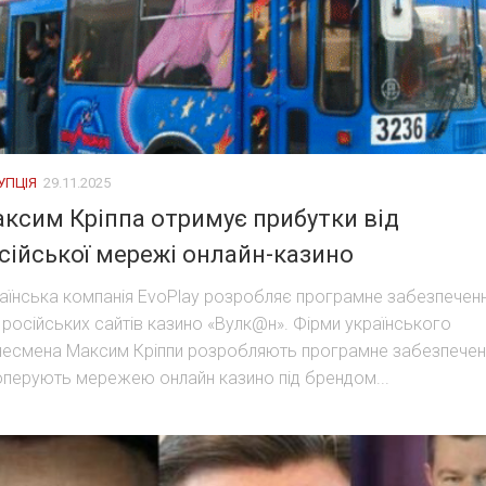
УПЦІЯ
29.11.2025
ксим Кріппа отримує прибутки від
сійської мережі онлайн-казино
аїнська компанія EvoPlay розробляє програмне забезпечен
 російських сайтів казино «Вулк@н». Фірми українського
несмена Максим Кріппи розробляють програмне забезпечен
оперують мережею онлайн казино під брендом...