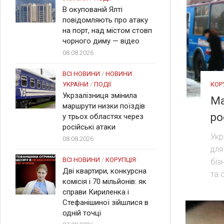
В окупованій Ялті
повідомляють про атаку
на порт, над містом стовп
чорного диму — відео
08.08.2026
ВСІ НОВИНИ
/
НОВИНИ
КОР
УКРАЇНИ
/
ПОДІЇ
Укрзалізниця змінила
Ма
маршрути низки поїздів
ро
у трьох областях через
російські атаки
Укр
08.08.2026
для
ВСІ НОВИНИ
/
КОРУПЦІЯ
біз
Дві квартири, конкурсна
та 
комісія і 70 мільйонів: як
справи Кириленка і
Стефанішиної зійшлися в
одній точці