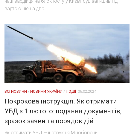
нацгвардійця на блокпосту у Києві, суд залишив під
вартою ще на два...
ВСІ НОВИНИ
/
НОВИНИ УКРАЇНИ
/
ПОДІЇ
06.02.2024
Покрокова інструкція. Як отримати
УБД з 1 лютого: подання документів,
зразок заяви та порядок дій
Як отримати УБД — інструкція Міноборони