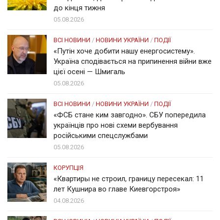
до кінця тижня
05.08.2026
ВСІ НОВИНИ
/
НОВИНИ УКРАЇНИ
/
ПОДІЇ
«Путін хоче добити нашу енергосистему».
Україна сподівається на припинення війни вже
цієї осені — Шмигаль
05.08.2026
ВСІ НОВИНИ
/
НОВИНИ УКРАЇНИ
/
ПОДІЇ
«ФСБ стане ким завгодно». СБУ попередила
українців про нові схеми вербування
російськими спецслужбами
05.08.2026
КОРУПЦІЯ
«Квартиры не строил, границу пересекал: 11
лет Кушнира во главе Киевгорстроя»
04.08.2026