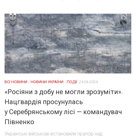
ВСІ НОВИНИ
/
НОВИНИ УКРАЇНИ
/
ПОДІЇ
24.04.2024
«Росіяни з добу не могли зрозуміти».
Нацгвардія просунулась
у Серебрянському лісі — командувач
Півненко
Українські військові встановили прапор над