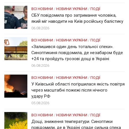
ВСІ НОВИНИ
/
НОВИНИ УКРАЇНИ
/
ПОДІЇ
СБУ повідомила про затримання чоловіка,
який міг наводити на Київ російську балістику
06.08.2026
ВСІ НОВИНИ
/
НОВИНИ УКРАЇНИ
/
ПОДІЇ
«Залишився один день тотальної спеки».
Синоптикиня повідомила, де незабаром буде
+24 та пройдуть грозові дощі в Україні
06.08.2026
ВСІ НОВИНИ
/
НОВИНИ УКРАЇНИ
/
ПОДІЇ
У Київській області погіршилася якість повітря
через масштабні пожежі після нічного
удару РФ
05.08.2026
ВСІ НОВИНИ
/
НОВИНИ УКРАЇНИ
/
ПОДІЇ
Дощі, зниження температури. Синоптики
повідомили, де в Україні спаде сильна спека