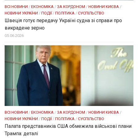
ВСІ НОВИНИ
/
ЕКОНОМІКА
/
ЗА КОРДОНОМ
/
НОВИНИ КИЄВА
/
НОВИНИ УКРАЇНИ
/
ПОДІЇ
/
ПОЛІТИКА
/
СУСПІЛЬСТВО
Швеція готує передачу Україні судна зі справи про
викрадене зерно
05.06.2026
ВСІ НОВИНИ
/
ЕКОНОМІКА
/
ЗА КОРДОНОМ
/
НОВИНИ КИЄВА
/
НОВИНИ УКРАЇНИ
/
ПОДІЇ
/
ПОЛІТИКА
/
СУСПІЛЬСТВО
Палата представників США обмежила військові плани
Трампа: деталі