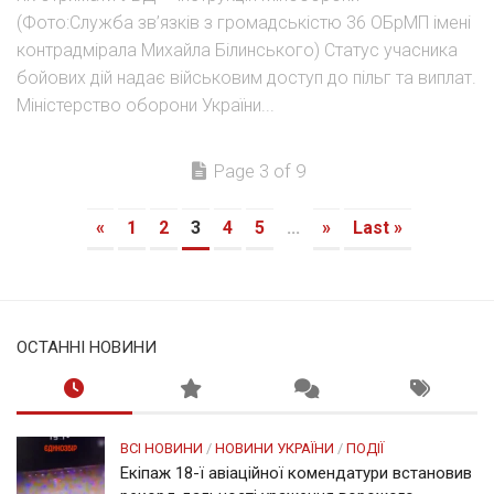
(Фото:Служба зв’язків з громадськістю 36 ОБрМП імені
контрадмірала Михайла Білинського) Статус учасника
бойових дій надає військовим доступ до пільг та виплат.
Міністерство оборони України...
Page 3 of 9
«
1
2
3
4
5
...
»
Last »
ОСТАННІ НОВИНИ
ВСІ НОВИНИ
/
НОВИНИ УКРАЇНИ
/
ПОДІЇ
Екіпаж 18-ї авіаційної комендатури встановив