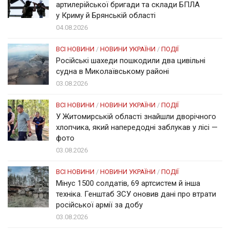
артилерійської бригади та склади БПЛА
у Криму й Брянській області
04.08.2026
ВСІ НОВИНИ
/
НОВИНИ УКРАЇНИ
/
ПОДІЇ
Російські шахеди пошкодили два цивільні
судна в Миколаївському районі
03.08.2026
ВСІ НОВИНИ
/
НОВИНИ УКРАЇНИ
/
ПОДІЇ
У Житомирській області знайшли дворічного
хлопчика, який напередодні заблукав у лісі —
фото
03.08.2026
ВСІ НОВИНИ
/
НОВИНИ УКРАЇНИ
/
ПОДІЇ
Мінус 1500 солдатів, 69 артсистем й інша
техніка. Генштаб ЗСУ оновив дані про втрати
російської армії за добу
03.08.2026