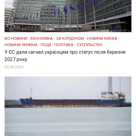
ВСІ НОВИНИ
/
ЕКОНОМІКА
/
ЗА КОРДОНОМ
/
НОВИНИ КИЄВА
/
НОВИНИ УКРАЇНИ
/
ПОДІЇ
/
ПОЛІТИКА
/
СУСПІЛЬСТВО
У ЄС дали сигнал українцям про статус після березня
2027 року
05.06.2026