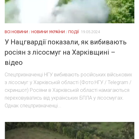
ВСІ НОВИНИ
/
НОВИНИ УКРАЇНИ
/
ПОДІЇ
19.05.2024
У Нацгвардії показали, як вибивають
росіян з лісосмуг на Харківщині –
відео
Спецпризначенці НГУ вибивають російських військових
з лісосмуг у Харківській області (Фото:НГУ / Telegram /
скриншот) Росіяни в Харківській області намагаються
переховуватись від українських БПЛА у лісосмугах.
Однак спецпризначенці...