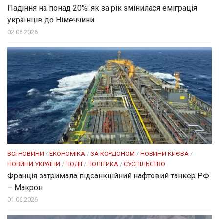
Падіння на понад 20%: як за рік змінилася еміграція
українців до Німеччини
02.06.2026
ВСІ НОВИНИ
/
ЕКОНОМІКА
/
ЗА КОРДОНОМ
/
НОВИНИ КИЄВА
/
НОВИНИ УКРАЇНИ
/
ПОДІЇ
/
ПОЛІТИКА
/
СУСПІЛЬСТВО
Франція затримала підсанкційний нафтовий танкер РФ
– Макрон
01.06.2026