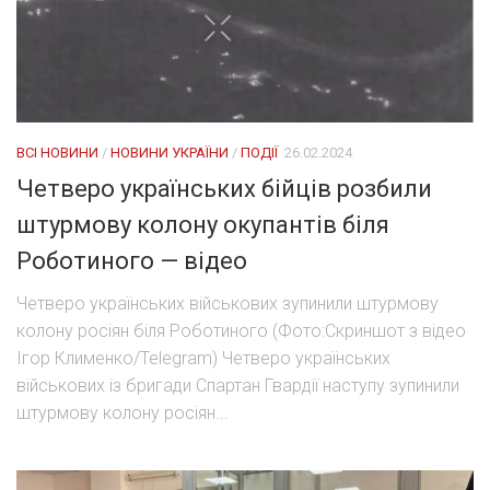
ВСІ НОВИНИ
/
НОВИНИ УКРАЇНИ
/
ПОДІЇ
26.02.2024
Четверо українських бійців розбили
штурмову колону окупантів біля
Роботиного — відео
Четверо українських військових зупинили штурмову
колону росіян біля Роботиного (Фото:Скриншот з відео
Ігор Клименко/Telegram) Четверо українських
військових із бригади Спартан Гвардії наступу зупинили
штурмову колону росіян...