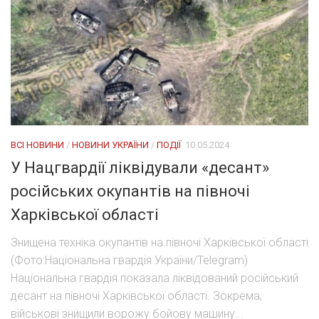
ВСІ НОВИНИ
/
НОВИНИ УКРАЇНИ
/
ПОДІЇ
10.05.2024
У Нацгвардії ліквідували «десант»
російських окупантів на півночі
Харківської області
Знищена техніка окупантів на півночі Харківської області
(Фото:Національна гвардія України/Telegram)
Національна гвардія показала ліквідований російський
десант на півночі Харківської області. Зокрема,
військові знищили ворожу бойову машину...