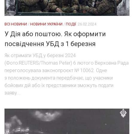
ВСІ НОВИНИ
/
НОВИНИ УКРАЇНИ
/
ПОДІЇ
26.02.2024
У Дія або поштою. Як оформити
посвідчення УБД з 1 березня
Як отримати УБД у березні 2024
(Фото:REUTERS/Thomas Peter) 6 лютого Верховна Рада
переголосувала законопроєкт № 10062. Одне
з положень документа передбачає, що учасники
бойових дій або їх представники зможуть подати
заяву...