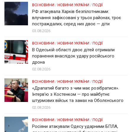
ВСІ НОВИНИ
/
НОВИНИ УКРАЇНИ
/
ПОДІЇ
РФ атакувала Харків безпілотниками:
влучання зафіксовані у трьох районах, троє
постраждалих, серед них двоє — діти
03.08.2026
ВСІ НОВИНИ
/
НОВИНИ УКРАЇНИ
/
ПОДІЇ
В Одеській області двоє дітей отримали
поранення внаслідок удару російського
дрона
02.08.2026
ВСІ НОВИНИ
/
НОВИНИ УКРАЇНИ
/
ПОДІЇ
«Драпатий багато з чим має розібратися».
Інтерв’ю з Костенком — про майбутнє
штурмових військ та замах на Оболєнського
02.08.2026
ВСІ НОВИНИ
/
НОВИНИ УКРАЇНИ
/
ПОДІЇ
Росіяни атакували Одесу ударними БПЛА,