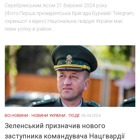
Серебрянським лісом 21 березня 2024 року
(Фото:Перша президентська бригада Буревій/ Telegram,
скриншот з відео) Національна гвардія України має
певні успіху в районі...
ВСІ НОВИНИ
/
НОВИНИ УКРАЇНИ
/
ПОДІЇ
06.04.2024
Зеленський призначив нового
заступника командувача Нацгвардії