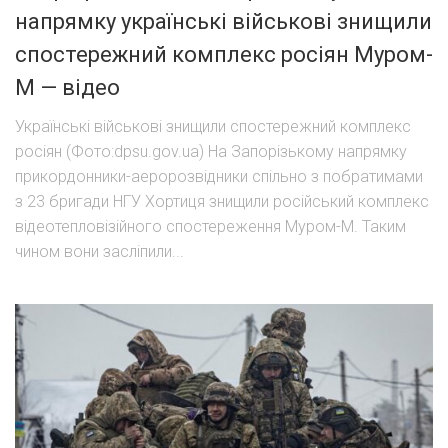
напрямку українські військові знищили
спостережний комплекс росіян Муром-
М — відео
Українські військові знищили спостережний комплекс
росіян (Фото:dpsu.gov.ua) На Запорізькому напрямку
прикордонники-аеророзвідники спільно з побратимами
з 23 бригади НГУ Хортиця знищили російський комплекс
відеотепловізійного спостереження Муром-М. Таким
чином вони засліпили...