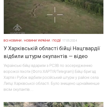
ВСІ НОВИНИ
/
НОВИНИ УКРАЇНИ
/
ПОДІЇ
17.05.2024
У Харківській області бійці Нацгвардії
відбили штурм окупантів — відео
Українські бійці вдарили з РСЗВ по зосередженню
ворожої піхоти (Фото:ХАРТІЯ/Telegram) Бійці бригад
Хартія і Рубіж відбили російський штурм у районі села
Липці Харківської області. Було знищено щонайменше
вісім окупантів....