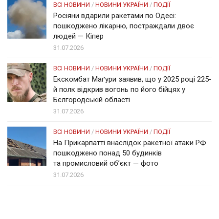
ВСІ НОВИНИ
/
НОВИНИ УКРАЇНИ
/
ПОДІЇ
Росіяни вдарили ракетами по Одесі:
пошкоджено лікарню, постраждали двоє
людей — Кіпер
31.07.2026
ВСІ НОВИНИ
/
НОВИНИ УКРАЇНИ
/
ПОДІЇ
Екскомбат Маґури заявив, що у 2025 році 225-
й полк відкрив вогонь по його бійцях у
Бєлгородській області
31.07.2026
ВСІ НОВИНИ
/
НОВИНИ УКРАЇНИ
/
ПОДІЇ
На Прикарпатті внаслідок ракетної атаки РФ
пошкоджено понад 50 будинків
та промисловий об’єкт — фото
31.07.2026
Солом'янка
Наш Поділ