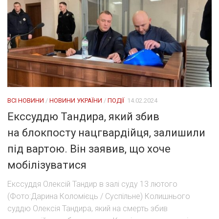
ВСІ НОВИНИ
/
НОВИНИ УКРАЇНИ
/
ПОДІЇ
14.02.2024
Екссуддю Тандира, який збив
на блокпосту нацгвардійця, залишили
під вартою. Він заявив, що хоче
мобілізуватися
Екссуддя Олексій Тандир в залі суду 13 лютого
(Фото:Дарина Коломієць / Суспільне) Колишнього
суддю Олексія Тандира, який на смерть збив