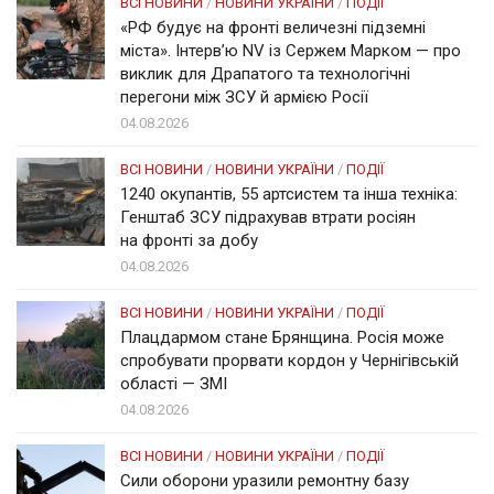
ВСІ НОВИНИ
/
НОВИНИ УКРАЇНИ
/
ПОДІЇ
«РФ будує на фронті величезні підземні
міста». Інтерв’ю NV із Сержем Марком — про
виклик для Драпатого та технологічні
перегони між ЗСУ й армією Росії
04.08.2026
ВСІ НОВИНИ
/
НОВИНИ УКРАЇНИ
/
ПОДІЇ
1240 окупантів, 55 артсистем та інша техніка:
Генштаб ЗСУ підрахував втрати росіян
на фронті за добу
04.08.2026
ВСІ НОВИНИ
/
НОВИНИ УКРАЇНИ
/
ПОДІЇ
Плацдармом стане Брянщина. Росія може
спробувати прорвати кордон у Чернігівській
області — ЗМІ
04.08.2026
ВСІ НОВИНИ
/
НОВИНИ УКРАЇНИ
/
ПОДІЇ
Сили оборони уразили ремонтну базу