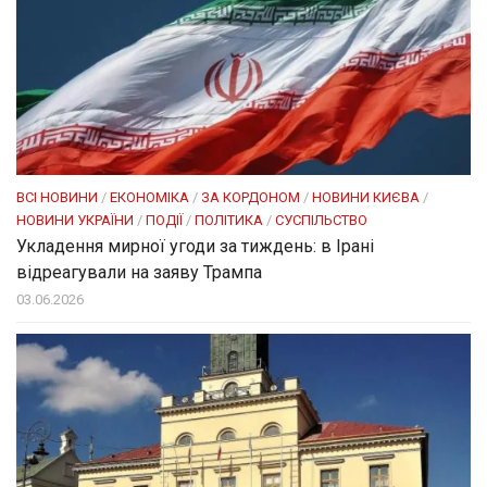
ВСІ НОВИНИ
/
ЕКОНОМІКА
/
ЗА КОРДОНОМ
/
НОВИНИ КИЄВА
/
НОВИНИ УКРАЇНИ
/
ПОДІЇ
/
ПОЛІТИКА
/
СУСПІЛЬСТВО
Укладення мирної угоди за тиждень: в Ірані
відреагували на заяву Трампа
03.06.2026