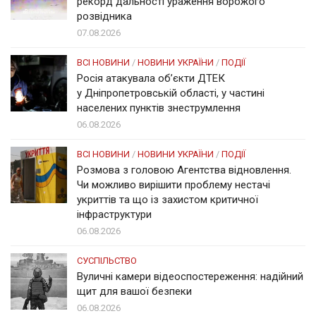
рекорд дальності ураження ворожого
розвідника
07.08.2026
ВСІ НОВИНИ
/
НОВИНИ УКРАЇНИ
/
ПОДІЇ
Росія атакувала об’єкти ДТЕК
у Дніпропетровській області, у частині
населених пунктів знеструмлення
06.08.2026
ВСІ НОВИНИ
/
НОВИНИ УКРАЇНИ
/
ПОДІЇ
Розмова з головою Агентства відновлення.
Чи можливо вирішити проблему нестачі
укриттів та що із захистом критичної
інфраструктури
06.08.2026
СУСПІЛЬСТВО
Вуличні камери відеоспостереження: надійний
щит для вашої безпеки
06.08.2026