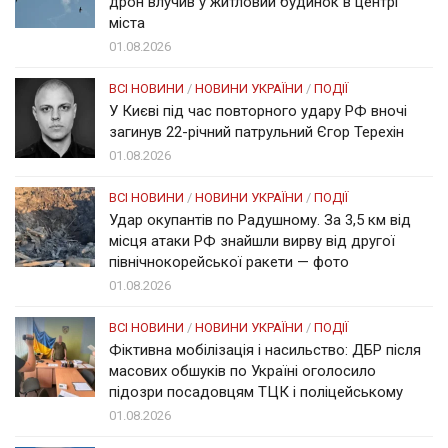
дрон влучив у житловий будинок в центрі
міста
01.08.2026
ВСІ НОВИНИ
/
НОВИНИ УКРАЇНИ
/
ПОДІЇ
У Києві під час повторного удару РФ вночі
загинув 22-річний патрульний Єгор Терехін
01.08.2026
ВСІ НОВИНИ
/
НОВИНИ УКРАЇНИ
/
ПОДІЇ
Удар окупантів по Радушному. За 3,5 км від
місця атаки РФ знайшли вирву від другої
північнокорейської ракети — фото
01.08.2026
ВСІ НОВИНИ
/
НОВИНИ УКРАЇНИ
/
ПОДІЇ
Фіктивна мобілізація і насильство: ДБР після
масових обшуків по Україні оголосило
підозри посадовцям ТЦК і поліцейському
01.08.2026